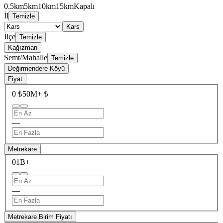
0.5km
5km
10km
15km
Kapalı
İl
Temizle
Kars
İlçe
Temizle
Kağızman
Semt/Mahalle
Temizle
Değirmendere Köyü
Fiyat
0 ₺
50M+ ₺
—
Metrekare
0
1B+
—
Metrekare Birim Fiyatı