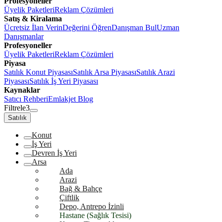
Profesyoneller
Üyelik Paketleri
Reklam Çözümleri
Satış & Kiralama
Ücretsiz İlan Verin
Değerini Öğren
Danışman Bul
Uzman
Danışmanlar
Profesyoneller
Üyelik Paketleri
Reklam Çözümleri
Piyasa
Satılık Konut Piyasası
Satılık Arsa Piyasası
Satılık Arazi
Piyasası
Satılık İş Yeri Piyasası
Kaynaklar
Satıcı Rehberi
Emlakjet Blog
Filtrele
3
Satılık
Konut
İş Yeri
Devren İş Yeri
Arsa
Ada
Arazi
Bağ & Bahçe
Çiftlik
Depo, Antrepo İzinli
Hastane (Sağlık Tesisi)