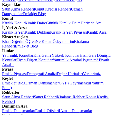
Kaynaklar
Satın Alma Rehberi
Konut Kredisi Rehberi
Uzman
Danışmanlar
Emlakjet Blog
Konut
Kiralık Konut
Kiralık Daire
Günlük Kiralık Daire
Haritada Ara
İş Yeri & Arsa
Kiralık İş Yeri
Kiralık Dükkan
Kiralık İş Yeri Piyasası
Kiralık Arsa
Kiracı Araçları
Kira Değerini Öğren
Ne Kadar Ödeyebilirim
Kiralama
Rehberi
Emlakjet Blog
İlanlar
Yatırımlık Konutlar
Kira Geliri Yüksek Konutlar
Hızlı Geri Dönüşlü
Konutlar
Fiyatı Düşen Konutlar
Yatırımlık Arsalar
Uygun m² Fiyatlı
Arsalar
Piyasa
Emlak Piyasası
Demografi Analizi
Değer Haritaları
Verilerimiz
Keşfet
Emlakjet Blog
Uzman Danışmanlar
GYF (Gayrimenkul Yatırım
Fonu)
Rehberler
Satın Alma Rehberi
Satıcı Rehberi
Kiralama Rehberi
Konut Kredisi
Rehberi
Danışman Ara
Emlak Danışmanları
Emlak Ofisleri
Uzman Danışmanlar