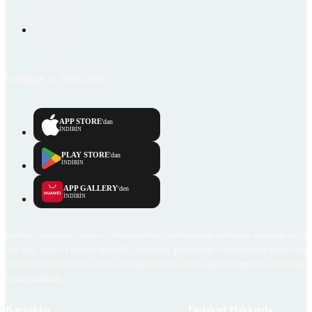
Emlakjet © 2006-2026
APP STORE
'dan
İNDİRİN
PLAY STORE
'dan
İNDİRİN
APP GALLERY
'den
İNDİRİN
Emlakjet.com internet sitesi ve Emlakjet mobil uygulamalarında kullanıcılar tarafından sağlana
ilan, bilgi, içerik ve görselin gerçekliği, orijinalliği, güvenilirliği ve doğruluğuna ilişkin soru
içerikleri giren kullanıcıya ait olup, Emlakjet'in bu hususlarla ilgili herhangi bir sorumluluğu
bulunmamaktadır.
Kaynaklar
Emlakjet Hakkında