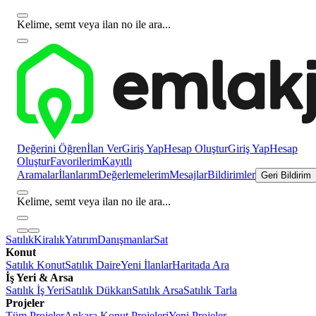
Kelime, semt veya ilan no ile ara...
Değerini Öğren
İlan Ver
Giriş Yap
Hesap Oluştur
Giriş Yap
Hesap
Oluştur
Favorilerim
Kayıtlı
Aramalar
İlanlarım
Değerlemelerim
Mesajlar
Bildirimler
Geri Bildirim
Kelime, semt veya ilan no ile ara...
Satılık
Kiralık
Yatırım
Danışmanlar
Sat
Konut
Satılık Konut
Satılık Daire
Yeni İlanlar
Haritada Ara
İş Yeri & Arsa
Satılık İş Yeri
Satılık Dükkan
Satılık Arsa
Satılık Tarla
Projeler
Tüm Projeler
Ankara Konut Projeleri
Yeni Projeler