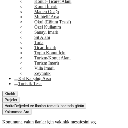
Konut+Ticaret Alanı
Konut İmarlı
Maden Ocağı
Muhtelif Arsa
Okul (Eğitim Tesisi)
Özel Kullanım
Sanayi İmarlı
Sit Alanı
Tarla
Ticari İmarlı
Toplu Konut İçin
Turizm/Konut Alanı
Turizm İmarlı
Villa İmarlı
Zeytinlik
Kat Karşılığı Arsa
Turistik Tesis
Kiralık
Projeler
Harita
Değerleri ve ilanları tematik haritada görün
Yakınımda Ara
Konumuna yakın ilanlar için yakınlık mesafesini seç.