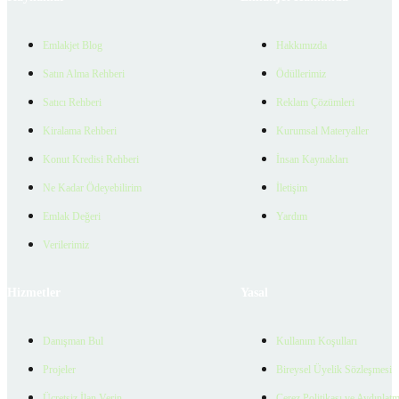
Emlakjet Blog
Hakkımızda
Satın Alma Rehberi
Ödüllerimiz
Satıcı Rehberi
Reklam Çözümleri
Kiralama Rehberi
Kurumsal Materyaller
Konut Kredisi Rehberi
İnsan Kaynakları
Ne Kadar Ödeyebilirim
İletişim
Emlak Değeri
Yardım
Verilerimiz
Hizmetler
Yasal
Danışman Bul
Kullanım Koşulları
Projeler
Bireysel Üyelik Sözleşmesi
Ücretsiz İlan Verin
Çerez Politikası ve Aydınlat