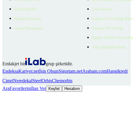
Üyelik Paketleri
Çerez Ayarları
EmlakZeka Asistan
Kullanıcı Veri Gizliliği Bildi
Uzman Danışmanlar
Ziyaretçi Veri Gizliliği
Müşteri Yetkilisi Veri Gizlili
Aday Aydınlatma Metni
Emlakjet bir
grup şirketidir.
Endeksa
Kariyer.net
İşin Olsun
Sigortam.net
Arabam.com
Hangikredi
Cimri
Neredekal
SteelOrbis
Chemorbis
Ara
Favorilerim
İlan Ver
Keşfet
Hesabım