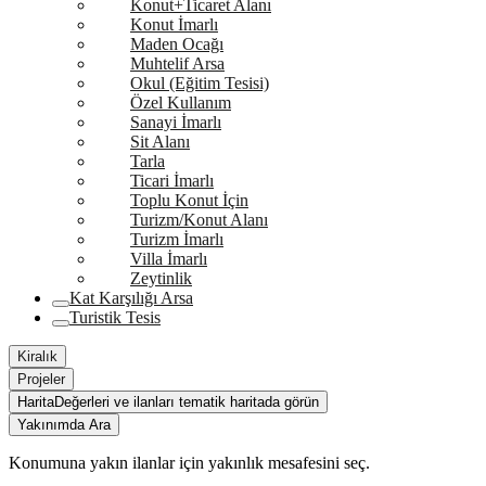
Konut+Ticaret Alanı
Konut İmarlı
Maden Ocağı
Muhtelif Arsa
Okul (Eğitim Tesisi)
Özel Kullanım
Sanayi İmarlı
Sit Alanı
Tarla
Ticari İmarlı
Toplu Konut İçin
Turizm/Konut Alanı
Turizm İmarlı
Villa İmarlı
Zeytinlik
Kat Karşılığı Arsa
Turistik Tesis
Kiralık
Projeler
Harita
Değerleri ve ilanları tematik haritada görün
Yakınımda Ara
Konumuna yakın ilanlar için yakınlık mesafesini seç.