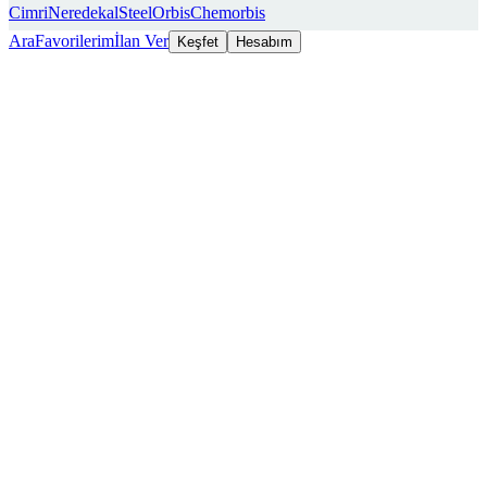
Cimri
Neredekal
SteelOrbis
Chemorbis
Ara
Favorilerim
İlan Ver
Keşfet
Hesabım