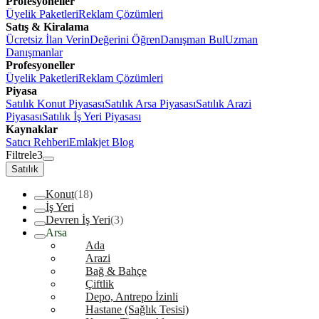
Profesyoneller
Üyelik Paketleri
Reklam Çözümleri
Satış & Kiralama
Ücretsiz İlan Verin
Değerini Öğren
Danışman Bul
Uzman
Danışmanlar
Profesyoneller
Üyelik Paketleri
Reklam Çözümleri
Piyasa
Satılık Konut Piyasası
Satılık Arsa Piyasası
Satılık Arazi
Piyasası
Satılık İş Yeri Piyasası
Kaynaklar
Satıcı Rehberi
Emlakjet Blog
Filtrele
3
Satılık
Konut
(18)
İş Yeri
Devren İş Yeri
(3)
Arsa
Ada
Arazi
Bağ & Bahçe
Çiftlik
Depo, Antrepo İzinli
Hastane (Sağlık Tesisi)