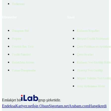
Verilerimiz
Hizmetler
Yasal
Danışman Bul
Kullanım Koşulları
Projeler
Bireysel Üyelik Sözleşmesi
Ücretsiz İlan Verin
Çerez Politikası ve Aydınlat
Üyelik Paketleri
Çerez Ayarları
EmlakZeka Asistan
Kullanıcı Veri Gizliliği Bildi
Uzman Danışmanlar
Ziyaretçi Veri Gizliliği
Müşteri Yetkilisi Veri Gizlili
Aday Aydınlatma Metni
Emlakjet bir
grup şirketidir.
Endeksa
Kariyer.net
İşin Olsun
Sigortam.net
Arabam.com
Hangikredi