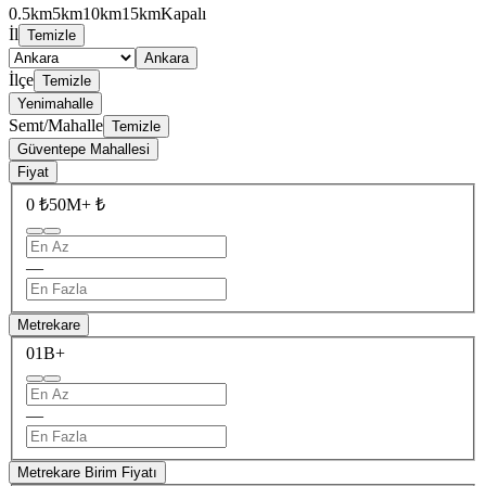
0.5km
5km
10km
15km
Kapalı
İl
Temizle
Ankara
İlçe
Temizle
Yenimahalle
Semt/Mahalle
Temizle
Güventepe Mahallesi
Fiyat
0 ₺
50M+ ₺
—
Metrekare
0
1B+
—
Metrekare Birim Fiyatı