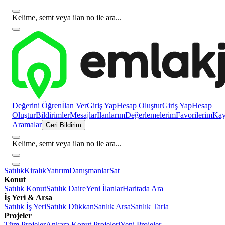
Kelime, semt veya ilan no ile ara...
Değerini Öğren
İlan Ver
Giriş Yap
Hesap Oluştur
Giriş Yap
Hesap
Oluştur
Bildirimler
Mesajlar
İlanlarım
Değerlemelerim
Favorilerim
Kayı
Aramalar
Geri Bildirim
Kelime, semt veya ilan no ile ara...
Satılık
Kiralık
Yatırım
Danışmanlar
Sat
Konut
Satılık Konut
Satılık Daire
Yeni İlanlar
Haritada Ara
İş Yeri & Arsa
Satılık İş Yeri
Satılık Dükkan
Satılık Arsa
Satılık Tarla
Projeler
Tüm Projeler
Ankara Konut Projeleri
Yeni Projeler