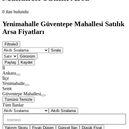
0
ilan bulundu
Yenimahalle Güventepe Mahallesi Satılık
Arsa Fiyatları
Filtrele
3
Sırala
Görünüm
Paylaş
Kaydet
İl
Ankara
İlçe
Yenimahalle
Semt
Güventepe Mahallesi
Tümünü Temizle
Tüm İlanlar
Akıllı Sıralama
Yatırım Skoru
Fiyatı Düşen
Güncel İlan
Düşük Fiyat