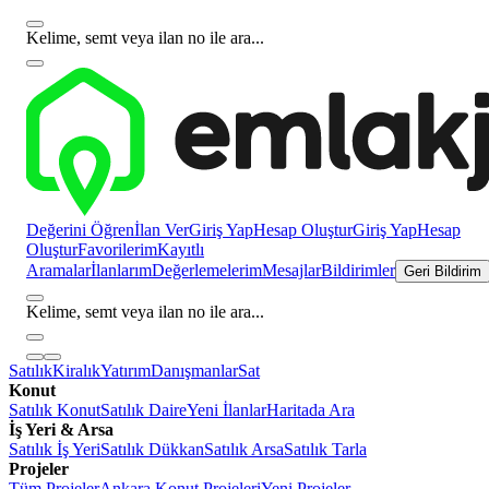
Kelime, semt veya ilan no ile ara...
Değerini Öğren
İlan Ver
Giriş Yap
Hesap Oluştur
Giriş Yap
Hesap
Oluştur
Favorilerim
Kayıtlı
Aramalar
İlanlarım
Değerlemelerim
Mesajlar
Bildirimler
Geri Bildirim
Kelime, semt veya ilan no ile ara...
Satılık
Kiralık
Yatırım
Danışmanlar
Sat
Konut
Satılık Konut
Satılık Daire
Yeni İlanlar
Haritada Ara
İş Yeri & Arsa
Satılık İş Yeri
Satılık Dükkan
Satılık Arsa
Satılık Tarla
Projeler
Tüm Projeler
Ankara Konut Projeleri
Yeni Projeler