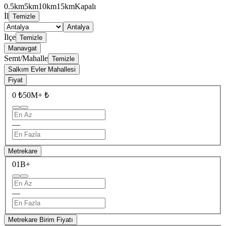
0.5km
5km
10km
15km
Kapalı
İl
Temizle
Antalya
İlçe
Temizle
Manavgat
Semt/Mahalle
Temizle
Salkım Evler Mahallesi
Fiyat
0 ₺
50M+ ₺
—
Metrekare
0
1B+
—
Metrekare Birim Fiyatı