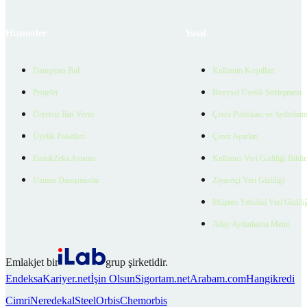
Hizmetler
Yasal
Danışman Bul
Kullanım Koşulları
Projeler
Bireysel Üyelik Sözleşmesi
Ücretsiz İlan Verin
Çerez Politikası ve Aydınlat
Üyelik Paketleri
Çerez Ayarları
EmlakZeka Asistan
Kullanıcı Veri Gizliliği Bildi
Uzman Danışmanlar
Ziyaretçi Veri Gizliliği
Müşteri Yetkilisi Veri Gizlili
Aday Aydınlatma Metni
Emlakjet bir
grup şirketidir.
Endeksa
Kariyer.net
İşin Olsun
Sigortam.net
Arabam.com
Hangikredi
Cimri
Neredekal
SteelOrbis
Chemorbis