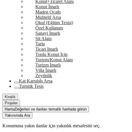
Konut+Ticaret Alanı
Konut İmarlı
Maden Ocağı
Muhtelif Arsa
Okul (Eğitim Tesisi)
Özel Kullanım
Sanayi İmarlı
Sit Alanı
Tarla
Ticari İmarlı
Toplu Konut İçin
Turizm/Konut Alanı
Turizm İmarlı
Villa İmarlı
Zeytinlik
Kat Karşılığı Arsa
Turistik Tesis
Kiralık
Projeler
Harita
Değerleri ve ilanları tematik haritada görün
Yakınımda Ara
Konumuna yakın ilanlar için yakınlık mesafesini seç.