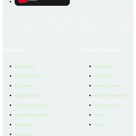
İNDİRİN
Emlakjet.com internet sitesi ve Emlakjet mobil uygulamalarında kullanıcılar tarafından sağlana
ilan, bilgi, içerik ve görselin gerçekliği, orijinalliği, güvenilirliği ve doğruluğuna ilişkin soru
içerikleri giren kullanıcıya ait olup, Emlakjet'in bu hususlarla ilgili herhangi bir sorumluluğu
bulunmamaktadır.
Kaynaklar
Emlakjet Hakkında
Emlakjet Blog
Hakkımızda
Satın Alma Rehberi
Ödüllerimiz
Satıcı Rehberi
Reklam Çözümleri
Kiralama Rehberi
Kurumsal Materyaller
Konut Kredisi Rehberi
İnsan Kaynakları
Ne Kadar Ödeyebilirim
İletişim
Emlak Değeri
Yardım
Verilerimiz