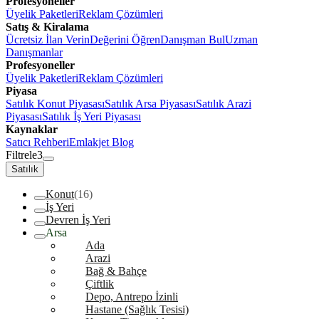
Profesyoneller
Üyelik Paketleri
Reklam Çözümleri
Satış & Kiralama
Ücretsiz İlan Verin
Değerini Öğren
Danışman Bul
Uzman
Danışmanlar
Profesyoneller
Üyelik Paketleri
Reklam Çözümleri
Piyasa
Satılık Konut Piyasası
Satılık Arsa Piyasası
Satılık Arazi
Piyasası
Satılık İş Yeri Piyasası
Kaynaklar
Satıcı Rehberi
Emlakjet Blog
Filtrele
3
Satılık
Konut
(16)
İş Yeri
Devren İş Yeri
Arsa
Ada
Arazi
Bağ & Bahçe
Çiftlik
Depo, Antrepo İzinli
Hastane (Sağlık Tesisi)