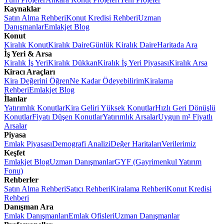
Kaynaklar
Satın Alma Rehberi
Konut Kredisi Rehberi
Uzman
Danışmanlar
Emlakjet Blog
Konut
Kiralık Konut
Kiralık Daire
Günlük Kiralık Daire
Haritada Ara
İş Yeri & Arsa
Kiralık İş Yeri
Kiralık Dükkan
Kiralık İş Yeri Piyasası
Kiralık Arsa
Kiracı Araçları
Kira Değerini Öğren
Ne Kadar Ödeyebilirim
Kiralama
Rehberi
Emlakjet Blog
İlanlar
Yatırımlık Konutlar
Kira Geliri Yüksek Konutlar
Hızlı Geri Dönüşlü
Konutlar
Fiyatı Düşen Konutlar
Yatırımlık Arsalar
Uygun m² Fiyatlı
Arsalar
Piyasa
Emlak Piyasası
Demografi Analizi
Değer Haritaları
Verilerimiz
Keşfet
Emlakjet Blog
Uzman Danışmanlar
GYF (Gayrimenkul Yatırım
Fonu)
Rehberler
Satın Alma Rehberi
Satıcı Rehberi
Kiralama Rehberi
Konut Kredisi
Rehberi
Danışman Ara
Emlak Danışmanları
Emlak Ofisleri
Uzman Danışmanlar