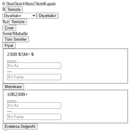
0.5km
5km
10km
15km
Kapalı
İl
Temizle
Diyarbakır
İlçe
Temizle
Çınar
Semt/Mahalle
Tüm Semtler
Fiyat
230B ₺
5M+ ₺
—
Metrekare
10B
230B+
—
Endeksa Değeri
AI