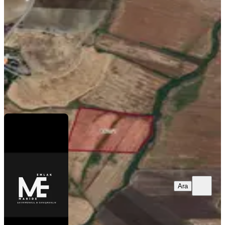
Çınar, Altınakar Mahallesi
230000 m²
·
1/m²
·
27.07.2026
230.000 ₺
MARİDE EMLAK
Serhat Adsan
Ara
Ara