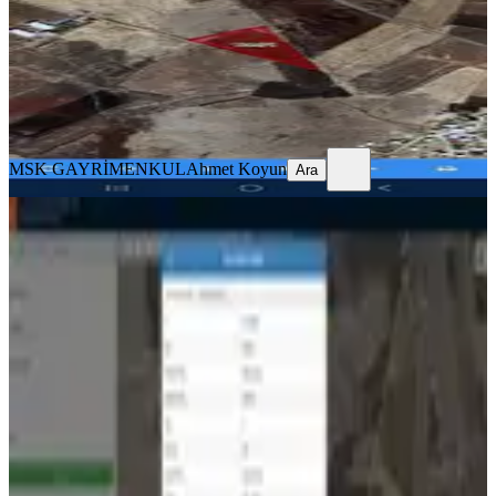
4.850.000 ₺
MSK GAYRİMENKUL
Ahmet Koyun
Ara
MSK GAYRİMENKUL
Ahmet Koyun
Ara
%
4
Diyarbakır Bağlar Batıçanakçı
Mahallesinde Satılık Tarla!!
Bağlar, Ağaçgeçit Mahallesi
1772 m²
·
2.816/m²
·
20.07.2026
4.990.000 ₺
5.200.000 ₺
ROOKZ BABİL GAYRİMENKUL
Özgür Haluk Durmaz