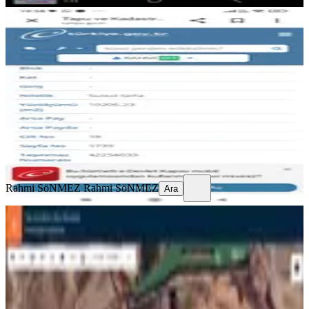
Sahibinden Satılık Tarla
Ergani, Çukurdere Mahallesi
10000 m²
·
500/m²
·
03.06.2026
5.000.000 ₺
Rahmi SöNMEZ
Rahmi SöNMEZ
Ara
Rahmi SöNMEZ
Rahmi SöNMEZ
Ara
Kayapınar Cücükte Çevre Yoluna 1
Km De Satılık Metre İşi
Kayapınar, Cücük Mahallesi
220 m²
·
6.886/m²
·
08.06.2026