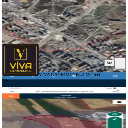
VİVA GAYRİMENKUL
Mehmet Saz
Ara
Ara
VİVA GAYRİMENKUL
Mehmet
Saz
%
25
Sahibinden Hasarlı Daire Fiyatına
Bağlar, Batıçanakçı Mahallesi
2000 m²
·
2.250/m²
·
09.01.2026
4.500.000 ₺
6.000.000 ₺