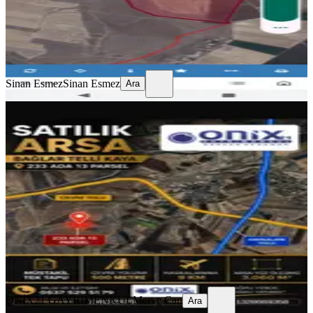
Sinan Esmez
Sinan Esmez
Ara
Sinan Esmez
Sinan Esmez
Ara
Onix21 Emlaktan Bağlar Tellikaya'da
Satılık Müstakil Arazi
Bağlar, Tellikaya Mahallesi
3060 m²
·
1.500/m²
·
16.07.2026
4.590.000 ₺
ONİX21 GAYRİMENKUL
Merve Can
Ara
ONİX21 GAYRİMENKUL
Merve Can
Ara