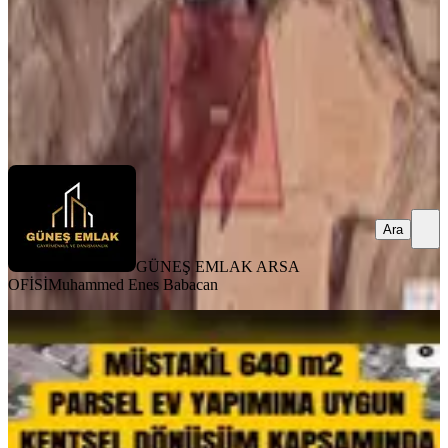
1.515.000 ₺
GÜNEŞ EMLAK ARSA OFİSİ
Muhammed Enes Babacan
Ara
Ara
GÜNEŞ EMLAK ARSA
OFİSİ
Muhammed Enes Babacan
Kayapınar Da Şehrin Merkezinde
Kentsel Dönüşüme Uygun Arsa
Kayapınar, Peyas Mahallesi
640 m²
·
7.188/m²
·
23.07.2026