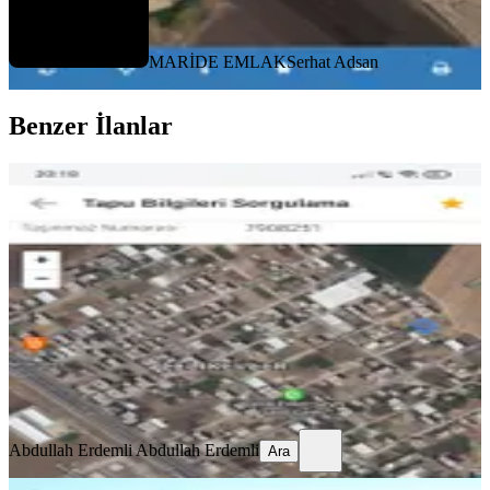
MARİDE EMLAK
Serhat Adsan
Benzer İlanlar
Sahibinden Satılık Arsa
Yenişehir, Çimenler Mahallesi
800 m²
·
4.500/m²
·
18.08.2023
3.600.000 ₺
Abdullah Erdemli
Abdullah Erdemli
Ara
Abdullah Erdemli
Abdullah Erdemli
Ara