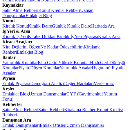
Kaynaklar
Satın Alma Rehberi
Konut Kredisi Rehberi
Uzman
Danışmanlar
Emlakjet Blog
Konut
Kiralık Konut
Kiralık Daire
Günlük Kiralık Daire
Haritada Ara
İş Yeri & Arsa
Kiralık İş Yeri
Kiralık Dükkan
Kiralık İş Yeri Piyasası
Kiralık Arsa
Kiracı Araçları
Kira Değerini Öğren
Ne Kadar Ödeyebilirim
Kiralama
Rehberi
Emlakjet Blog
İlanlar
Yatırımlık Konutlar
Kira Geliri Yüksek Konutlar
Hızlı Geri Dönüşlü
Konutlar
Fiyatı Düşen Konutlar
Yatırımlık Arsalar
Uygun m² Fiyatlı
Arsalar
Piyasa
Emlak Piyasası
Demografi Analizi
Değer Haritaları
Verilerimiz
Keşfet
Emlakjet Blog
Uzman Danışmanlar
GYF (Gayrimenkul Yatırım
Fonu)
Rehberler
Satın Alma Rehberi
Satıcı Rehberi
Kiralama Rehberi
Konut Kredisi
Rehberi
Danışman Ara
Emlak Danışmanları
Emlak Ofisleri
Uzman Danışmanlar