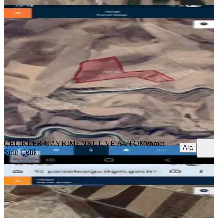
Baysu Da 40 Dönüm Müstakil Tarla
Fiyatı Uygundur
Eğil, Baysu Mahallesi
39756 m²
·
131/m²
·
30.04.2026
5.200.000 ₺
ÇELİKLER GAYRİMENKUL VE AUTO
Mehmet Şirin Çelik
Ara
ÇELİKLER GAYRİMENKUL VE AUTO
Mehmet
Ara
Şirin Çelik
Msk Gayrimenkul'den Satılık Tarla
Kayapınar, Baykara Mahallesi
13528 m²
·
359/m²
·
30.03.2026