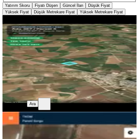
Yatırım Skoru
Fiyatı Düşen
Güncel İlan
Düşük Fiyat
Yüksek Fiyat
Düşük Metrekare Fiyat
Yüksek Metrekare Fiyat
YOLA YAKIN
Diyarbakır Çınar'da Satılık 10
Dönüm Tarla
Çınar, Altınakar Mahallesi
10080 m²
·
496/m²
·
02.08.2026
5.000.000 ₺
Resul Kayar
Ara
Resul Kayar
Ara
Maride Emlak'tan Çınar Altınakarda
Satılık Susuz Tarla