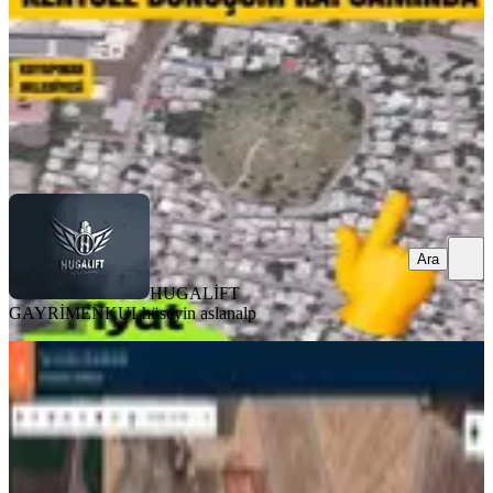
4.600.000 ₺
HUGALİFT GAYRİMENKUL
hüseyin aslanalp
Ara
Ara
HUGALİFT
GAYRİMENKUL
hüseyin aslanalp
Tekstilkent Civarı Dökmetaş 662
Parselde Satılık 2 Dönüm
Yenişehir, Dökmetaş Mahallesi
2000 m²
·
2.500/m²
·
18.05.2026