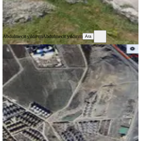
Abdulmecit yıldırım
Abdulmecit yıldırım
Ara
Abdulmecit yıldırım
Abdulmecit yıldırım
Ara
Viva'dan Sur Çarıklıda 537 M2 Villa
Arsası
Sur, Yeşilvadi Mahallesi
537 m²
·
6.611/m²
·
27.04.2026
3.550.000 ₺
VİVA GAYRİMENKUL
sefa saltan
Ara