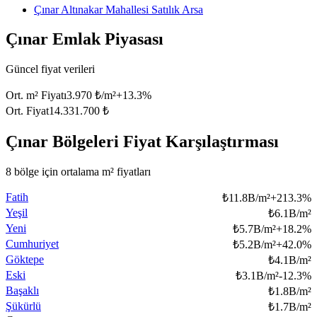
Çınar Altınakar Mahallesi Satılık Arsa
Çınar Emlak Piyasası
Güncel fiyat verileri
Ort. m² Fiyatı
3.970 ₺/m²
+
13.3
%
Ort. Fiyat
14.331.700 ₺
Çınar Bölgeleri Fiyat Karşılaştırması
8 bölge için ortalama m² fiyatları
Fatih
₺
11.8B/m²
+
213.3
%
Yeşil
₺
6.1B/m²
Yeni
₺
5.7B/m²
+
18.2
%
Cumhuriyet
₺
5.2B/m²
+
42.0
%
Göktepe
₺
4.1B/m²
Eski
₺
3.1B/m²
-12.3
%
Başaklı
₺
1.8B/m²
Şükürlü
₺
1.7B/m²