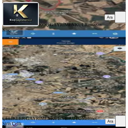
Ara
KOÇ GAYRİMENKUL
Ramazan
Koç
Kadastro Yolu Olan Ve Hertürlü
Yapıya Uygun Satlık Müstakl Arasa
Eğil, Baysu Mahallesi
13594 m²
·
601/m²
·
30.04.2026
8.170.000 ₺
ÇELİKLER GAYRİMENKUL VE AUTO
Mehmet Şirin Çelik
Ara
ÇELİKLER GAYRİMENKUL VE AUTO
Mehmet
Ara
Şirin Çelik