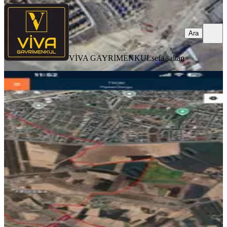
Ara
VİVA GAYRİMENKUL
sefa saltan
Hashavar Da İmara Yakın Satılık
Fırsat Arazi
Bağlar, Batıçanakçı Mahallesi
2000 m²
·
2.625/m²
·
18.05.2026
5.250.000 ₺
KOÇ GAYRİMENKUL
Ramazan Koç
Ara