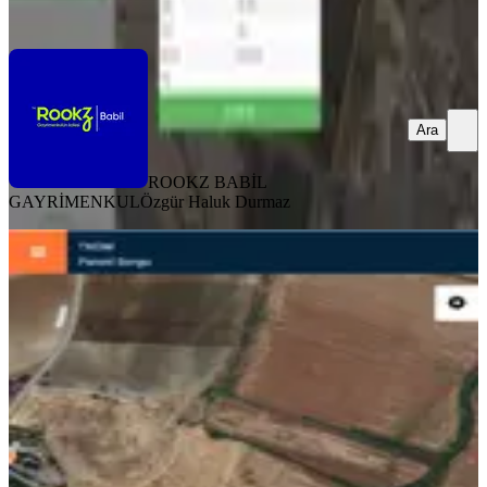
Ara
Ara
ROOKZ BABİL
GAYRİMENKUL
Özgür Haluk Durmaz
Maride Emlak'tan Çınar Altınakarda
Satılık Susuz Tarla
Çınar, Altınakar Mahallesi
230000 m²
·
1/m²
·
27.07.2026
230.000 ₺