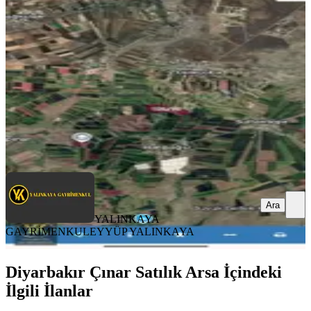
Kayapınar, Hatipoğlu Mahallesi
4900 m²
·
918/m²
·
06.08.2026
4.500.000 ₺
YALINKAYA GAYRİMENKUL
EYYÜP YALINKAYA
Ara
Ara
YALINKAYA
GAYRİMENKUL
EYYÜP YALINKAYA
Diyarbakır Çınar Satılık Arsa İçindeki
İlgili İlanlar