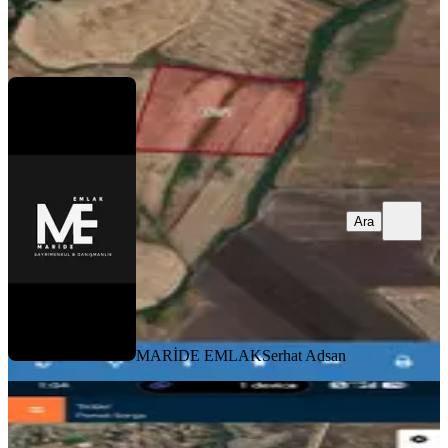
MARİDE EMLAK
Serhat Adsan
Ara
Ara
MARİDE EMLAK
Serhat Adsan
Yalınkaya Gayrimenkul'den
Hatipoğlu 4900 M² Yatırımlık Arazi