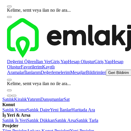
Kelime, semt veya ilan no ile ara...
Değerini Öğren
İlan Ver
Giriş Yap
Hesap Oluştur
Giriş Yap
Hesap
Oluştur
Favorilerim
Kayıtlı
Aramalar
İlanlarım
Değerlemelerim
Mesajlar
Bildirimler
Geri Bildirim
Kelime, semt veya ilan no ile ara...
Satılık
Kiralık
Yatırım
Danışmanlar
Sat
Konut
Satılık Konut
Satılık Daire
Yeni İlanlar
Haritada Ara
İş Yeri & Arsa
Satılık İş Yeri
Satılık Dükkan
Satılık Arsa
Satılık Tarla
Projeler
Tüm Projeler
Ankara Konut Projeleri
Yeni Projeler