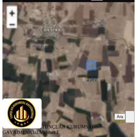
%
2
Ergani Yolu Üstünde Çakmakta
Müstakil Yer Teslimatlı Arsa
Yenişehir, Çakmak Mahallesi
12500 m²
·
416/m²
·
15.06.2026
5.200.000 ₺
5.300.000 ₺
TUNÇLAR KURUMSAL GAYRİMENKUL
Mehmet E
Ara
Ara
TUNÇLAR KURUMSAL
GAYRİMENKUL
Mehmet E