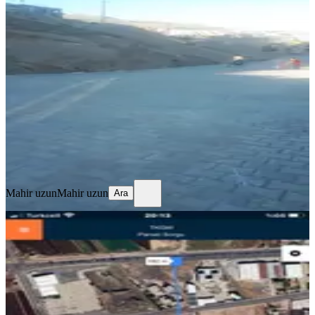
Sahibinden Satılık Yolu Yapılmış
Kellepir Arsa 2 Adet
Ergani, Şirinevler Mahallesi
404 m²
·
4.455/m²
·
04.02.2024
1.800.000 ₺
Mahir uzun
Mahir uzun
Ara
Mahir uzun
Mahir uzun
Ara
Kayapınar Çölgüzeli Satılık Arsa
Kayapınar, Çölgüzeli Mahallesi
1000 m²
·
3.800/m²
·
23.05.2026
3.800.000 ₺