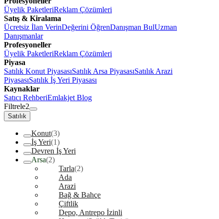
Profesyoneller
Üyelik Paketleri
Reklam Çözümleri
Satış & Kiralama
Ücretsiz İlan Verin
Değerini Öğren
Danışman Bul
Uzman
Danışmanlar
Profesyoneller
Üyelik Paketleri
Reklam Çözümleri
Piyasa
Satılık Konut Piyasası
Satılık Arsa Piyasası
Satılık Arazi
Piyasası
Satılık İş Yeri Piyasası
Kaynaklar
Satıcı Rehberi
Emlakjet Blog
Filtrele
2
Satılık
Konut
(3)
İş Yeri
(1)
Devren İş Yeri
Arsa
(2)
Tarla
(2)
Ada
Arazi
Bağ & Bahçe
Çiftlik
Depo, Antrepo İzinli