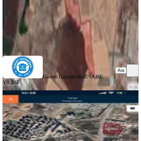
5.000.000 ₺
Garanti Gayrimenkul
ÜSAME YILDIZ
Ara
Ara
Garanti Gayrimenkul
ÜSAME
YILDIZ
Viva'dan 75'in Devamı İmar İfrazlı
Arsa
Yenişehir, Dokuzçeltik Mahallesi
465 m²
·
11.828/m²
·
15.05.2026
5.500.000 ₺