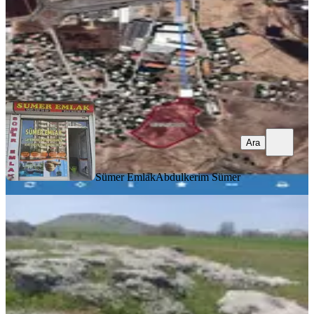
Sümer Emlak
Abdulkerim Sümer
Ara
Ara
Sümer Emlak
Abdulkerim Sümer
Sahibinden Hilar Mağaları
Kayalıklarına Sıfır Satılık Tarla
Ergani, Hilar Mahallesi
1250 m²
·
2.160/m²
·
26.04.2026
2.700.000 ₺