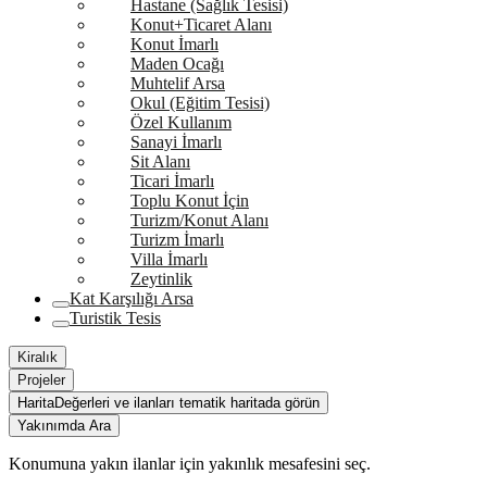
Hastane (Sağlık Tesisi)
Konut+Ticaret Alanı
Konut İmarlı
Maden Ocağı
Muhtelif Arsa
Okul (Eğitim Tesisi)
Özel Kullanım
Sanayi İmarlı
Sit Alanı
Ticari İmarlı
Toplu Konut İçin
Turizm/Konut Alanı
Turizm İmarlı
Villa İmarlı
Zeytinlik
Kat Karşılığı Arsa
Turistik Tesis
Kiralık
Projeler
Harita
Değerleri ve ilanları tematik haritada görün
Yakınımda Ara
Konumuna yakın ilanlar için yakınlık mesafesini seç.