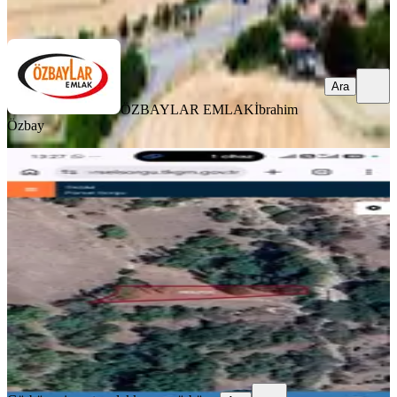
Ara
Ara
ÖZBAYLAR EMLAK
İbrahim
Özbay
397 Mt Arazi.tek Tapu .köye
Yakın.resmi Yolu Var
Yalvaç, Körküler Köyü
397 m²
·
451/m²
·
24.06.2026
179.000 ₺
Gürbüzer inşaat emlak
kenan gürbüzer
Ara