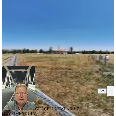
Şarkikaraağaç, Camikebir Mahallesi
533 m²
·
3.021/m²
·
27.06.2024
1.610.000 ₺
GÜLÇELİK EMLAK VE GAYRİMENKUL
Vedat Gülçelik
Ara
Ara
GÜLÇELİK EMLAK VE
GAYRİMENKUL
Vedat Gülçelik