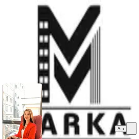
Satılık Arsa
Şarkikaraağaç, Fakılar Köyü
860 m²
·
698/m²
·
05.08.2026
600.000 ₺
MARKA GAYRİMENKUL
HATİCE ŞIKSOY
Ara
Ara