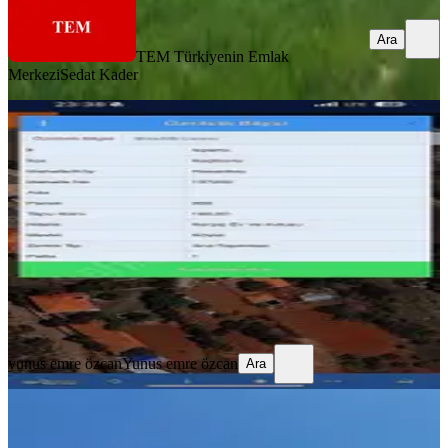
Ara
TEM Türkiyenin Emlak
Merkezi
Sedat Kader
Yunus Emre Özcan İnşaat Emlâk
Keçiborlu, Çukurören Köyü
160 m²
·
1.063/m²
·
26.01.2026
170.000 ₺
yunus emre özcan
Yunus emre özcan
Ara
yunus emre özcan
Yunus emre özcan
Ara
Şakikaraağaçta Şehir Merkezine
Yürüyüş Mesafesinde Satılık Arsa