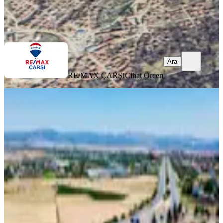
RE/MAX ÇARŞI
Cihat Örcen
Ara
Ara
RE/MAX ÇARŞI
Cihat Örcen
Isparta Şarkikaraağaçta Satılık 533m
İmarlı Arsa
Şarkikaraağaç, Camikebir Mahallesi
533 m²
·
3.021/m²
·
04.06.2026
1.610.000 ₺
ÖZBAYLAR EMLAK
İbrahim Özbay