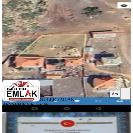
Fele Satılık Arsa
Şarkikaraağaç, Fele Köyü
1336 m²
·
823/m²
·
06.11.2025
1.100.000 ₺
1.500.000 ₺
GÜLER EMLAK BEYŞEHİR
Adnan Güler
Ara
Ara
GÜLER EMLAK
BEYŞEHİR
Adnan Güler
Yunus Emre Özcan İnşaat Emlâk
Keçiborlu, Çukurören Köyü