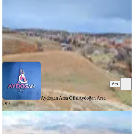
973 m²
·
370/m²
·
27.02.2026
360.000 ₺
Aydogan Arsa Ofisi
Aydoğan Arsa Ofisi
Ara
Ara
Aydogan Arsa Ofisi
Aydoğan Arsa
Ofisi
Isparta Yalvaç Çamharman Mah.
4821 M2 Ekilir Tarla Yolu Var