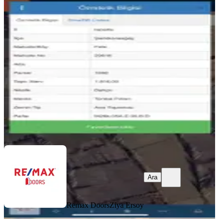
Şarkikaraağaç'ta 1.810 M² Satılık
Tarla | Yatırıma Uygun
Şarkikaraağaç, Fele Köyü
1810 m²
·
221/m²
·
06.06.2026
400.000 ₺
Remax Doors
Ziya Ersoy
Ara
Ara
Remax Doors
Ziya Ersoy