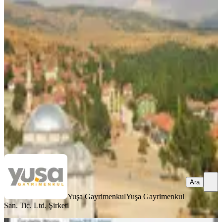
Yuşa'dan Kredi Kartına Vade Farksız
12 Ay Taksitle 2607m2 Parsel
Şarkikaraağaç, Cumhuriyet Mahallesi
2607 m²
·
59/m²
·
05.06.2026
155.000 ₺
Yuşa Gayrimenkul
Yuşa Gayrimenkul San. Tic. Ltd. Şirketi
Ara
Ara
Yuşa Gayrimenkul
Yuşa Gayrimenkul
San. Tic. Ltd. Şirketi