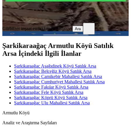
Gürbüzer inşaat emlak
kenan gürbüzer
Ara
Gürbüzer inşaat emlak
kenan gürbüzer
Ara
Şarkikaraağaç Armutlu Köyü Satılık
Arsa İçindeki İlgili İlanlar
Şarkikaraağaç Aşağıdinek Köyü Satılık Arsa
Şarkikaraağaç Belceğiz Köyü Satılık Arsa
Şarkikaraağaç Camikebir Mahallesi Satılık Arsa
Şarkikaraağaç Cumhuriyet Mahallesi Satılık Arsa
Şarkikaraağaç Fakılar Köyü Satılık Arsa
Şarkikaraağaç Fele Köyü Satılık Arsa
Şarkikaraağaç Köprü Köyü Satılık Arsa
Şarkikaraağaç Ulu Mahallesi Satılık Arsa
Armutlu Köyü
Analiz ve Araştırma Sayfaları