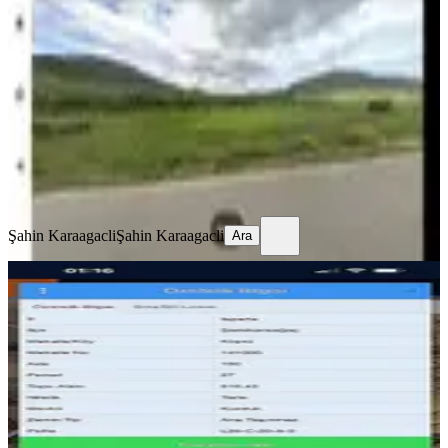
Konya Yoluna 1 Km Satılık Tarla
Şarkikaraağaç, Fele Köyü
9200 m²
·
171/m²
·
21.07.2026
1.570.000 ₺
Şahin Karaagacli
Şahin Karaagacli
Ara
Şahin Karaagacli
Şahin Karaagacli
Ara
%
18
516 Mt Arazi.yola Cephe,içnde
Tulumbası Var.hobi Bahçesine Uygun
Şarkikaraağaç, Köprü Köyü
516 m²
·
386/m²
·
20.01.2026
199.000 ₺
244.000 ₺