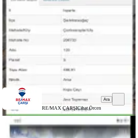
Şarkikaraağaç'ta Satılık 486 M2 Arsa
Şarkikaraağaç, Ulu Mahallesi
486 m²
·
2.263/m²
·
25.02.2026
1.100.000 ₺
RE/MAX ÇARŞI
Cihat Örcen
Ara
Ara
RE/MAX ÇARŞI
Cihat Örcen
Sahibinden Isparta Şarkikaraağaç
Fele Köyü'nde Asfalt Yola Sıfır Isparta