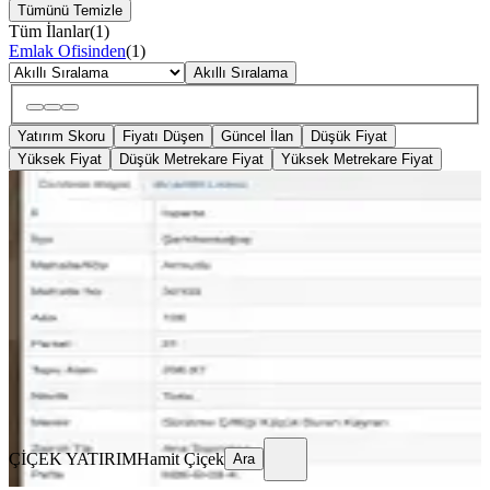
Tümünü Temizle
Tüm İlanlar
(
1
)
Emlak Ofisinden
(
1
)
Akıllı Sıralama
Yatırım Skoru
Fiyatı Düşen
Güncel İlan
Düşük Fiyat
Yüksek Fiyat
Düşük Metrekare Fiyat
Yüksek Metrekare Fiyat
YOLU AÇIK
Ispartada İphone Fiyatı Arsa Arsa
Şarkikaraağaç, Armutlu Köyü
208 m²
·
Yolu Açılmış
·
817/m²
·
25.05.2026
170.000 ₺
ÇİÇEK YATIRIM
Hamit Çiçek
Ara
ÇİÇEK YATIRIM
Hamit Çiçek
Ara