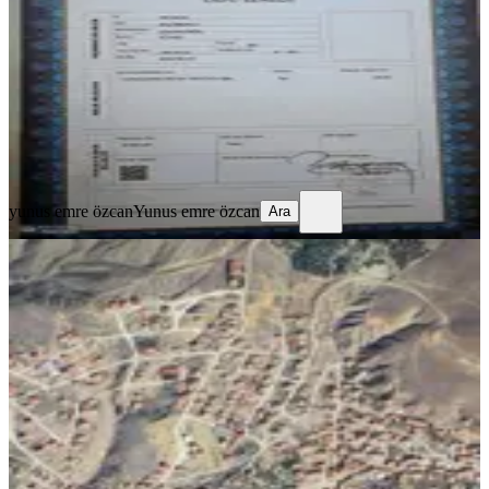
108 m²
·
1.417/m²
·
26.01.2026
153.000 ₺
yunus emre özcan
Yunus emre özcan
Ara
yunus emre özcan
Yunus emre özcan
Ara
Şarkikaraağaç'ta Projesi Hazır Satılık
Arsa
Şarkikaraağaç, Ulu Mahallesi
582 m²
·
2.921/m²
·
28.02.2026
1.700.000 ₺