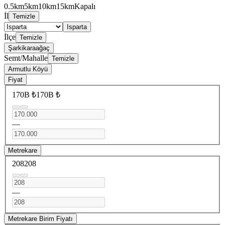
0.5km
5km
10km
15km
Kapalı
İl
Temizle
Isparta
İlçe
Temizle
Şarkikaraağaç
Semt/Mahalle
Temizle
Armutlu Köyü
Fiyat
170B ₺
170B ₺
—
Metrekare
208
208
—
Metrekare Birim Fiyatı