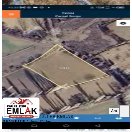
Isparta İli Şarkikaraağaç Fele
Mahallesinde Satılık Tarla
Şarkikaraağaç, Fele Köyü
1810 m²
·
331/m²
·
06.11.2025
600.000 ₺
GÜLER EMLAK BEYŞEHİR
Adnan Güler
Ara
Ara
GÜLER EMLAK
BEYŞEHİR
Adnan Güler