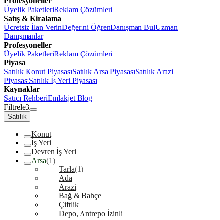
Profesyoneller
Üyelik Paketleri
Reklam Çözümleri
Satış & Kiralama
Ücretsiz İlan Verin
Değerini Öğren
Danışman Bul
Uzman
Danışmanlar
Profesyoneller
Üyelik Paketleri
Reklam Çözümleri
Piyasa
Satılık Konut Piyasası
Satılık Arsa Piyasası
Satılık Arazi
Piyasası
Satılık İş Yeri Piyasası
Kaynaklar
Satıcı Rehberi
Emlakjet Blog
Filtrele
3
Satılık
Konut
İş Yeri
Devren İş Yeri
Arsa
(1)
Tarla
(1)
Ada
Arazi
Bağ & Bahçe
Çiftlik
Depo, Antrepo İzinli