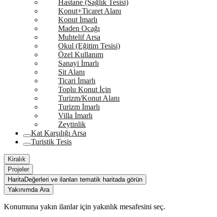
Hastane (Sağlık Tesisi)
Konut+Ticaret Alanı
Konut İmarlı
Maden Ocağı
Muhtelif Arsa
Okul (Eğitim Tesisi)
Özel Kullanım
Sanayi İmarlı
Sit Alanı
Ticari İmarlı
Toplu Konut İçin
Turizm/Konut Alanı
Turizm İmarlı
Villa İmarlı
Zeytinlik
Kat Karşılığı Arsa
Turistik Tesis
Kiralık
Projeler
Harita
Değerleri ve ilanları tematik haritada görün
Yakınımda Ara
Konumuna yakın ilanlar için yakınlık mesafesini seç.