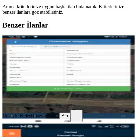
Arama kriterlerinize uygun başka ilan bulamadık.
Kriterlerinize
benzer ilanlara göz atabilirsiniz.
Benzer İlanlar
%
23
Sahibinden Satılık Kaçmaz Tarla
Yenişarbademli, Gölkonak Köyü
1293 m²
·
360/m²
·
21.08.2025
465.000 ₺
600.000 ₺
Huseyin Keles
Huseyin Keles
Ara
Huseyin Keles
Huseyin Keles
Ara
%
27
Fiyat Düştü Isparta Şarkikaraağaç