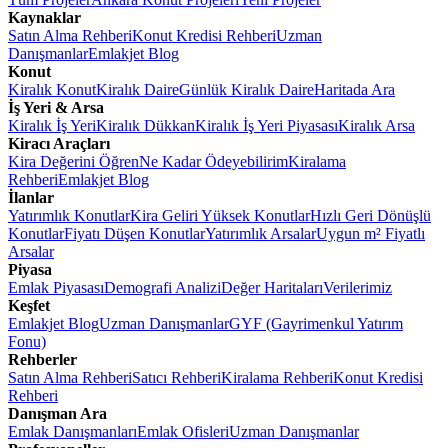
Kaynaklar
Satın Alma Rehberi
Konut Kredisi Rehberi
Uzman
Danışmanlar
Emlakjet Blog
Konut
Kiralık Konut
Kiralık Daire
Günlük Kiralık Daire
Haritada Ara
İş Yeri & Arsa
Kiralık İş Yeri
Kiralık Dükkan
Kiralık İş Yeri Piyasası
Kiralık Arsa
Kiracı Araçları
Kira Değerini Öğren
Ne Kadar Ödeyebilirim
Kiralama
Rehberi
Emlakjet Blog
İlanlar
Yatırımlık Konutlar
Kira Geliri Yüksek Konutlar
Hızlı Geri Dönüşlü
Konutlar
Fiyatı Düşen Konutlar
Yatırımlık Arsalar
Uygun m² Fiyatlı
Arsalar
Piyasa
Emlak Piyasası
Demografi Analizi
Değer Haritaları
Verilerimiz
Keşfet
Emlakjet Blog
Uzman Danışmanlar
GYF (Gayrimenkul Yatırım
Fonu)
Rehberler
Satın Alma Rehberi
Satıcı Rehberi
Kiralama Rehberi
Konut Kredisi
Rehberi
Danışman Ara
Emlak Danışmanları
Emlak Ofisleri
Uzman Danışmanlar