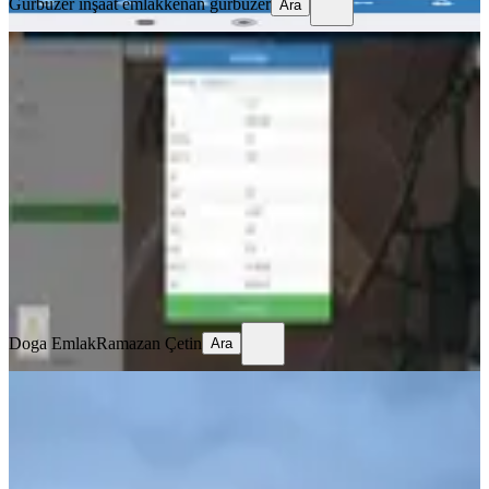
Gürbüzer inşaat emlak
kenan gürbüzer
Ara
YENİ
Asfalt Yola Cephe | Ev Ve Çiftlik İçin
Uygun Yatırımlık Tarla
Şarkikaraağaç, Fele Köyü
9200 m²
·
160/m²
·
02.08.2026
1.475.000 ₺
Doga Emlak
Ramazan Çetin
Ara
Doga Emlak
Ramazan Çetin
Ara
Isparta Şarkıkaraağaç Aşağdinek 973
Köy İçi Elektrik Yol Su Var
Şarkikaraağaç, Aşağıdinek Köyü