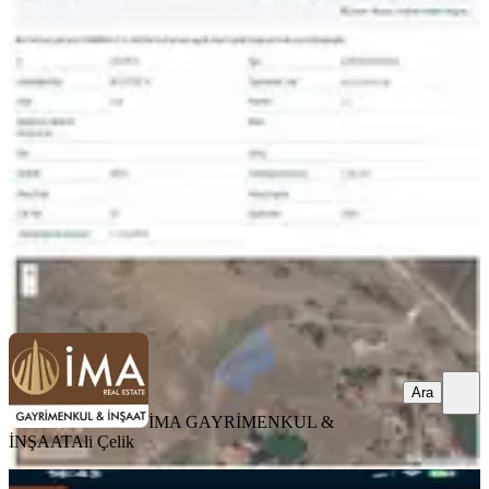
Isparta Şarkikaraağaç Belceğiz
Köyünde Satılık 1200 Metre Arsa
Şarkikaraağaç, Belceğiz Köyü
1202 m²
·
707/m²
·
21.05.2026
850.000 ₺
İMA GAYRİMENKUL & İNŞAAT
Ali Çelik
Ara
Ara
İMA GAYRİMENKUL &
İNŞAAT
Ali Çelik