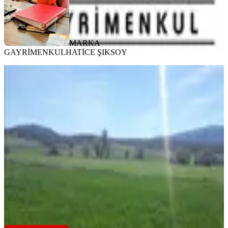
MARKA
GAYRİMENKUL
HATİCE ŞIKSOY
Köy Merkezine 1.5 Km Yakınlıkta
Resmi Yollu Tarla.
Şarkikaraağaç, Aşağıdinek Köyü
1228 m²
·
208/m²
·
29.03.2026
255.000 ₺
TEM Türkiyenin Emlak Merkezi
Sedat Kader
Ara