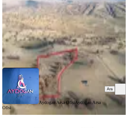
Yalvaç, Çamharman Köyü
4821 m²
·
38/m²
·
27.02.2026
185.000 ₺
Aydogan Arsa Ofisi
Aydoğan Arsa Ofisi
Ara
Ara
Aydogan Arsa Ofisi
Aydoğan Arsa
Ofisi
YENİ
Isparta Şarkikaraağaç Fakılar Köyü