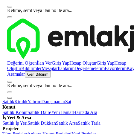
Kelime, semt veya ilan no ile ara...
Değerini Öğren
İlan Ver
Giriş Yap
Hesap Oluştur
Giriş Yap
Hesap
Oluştur
Bildirimler
Mesajlar
İlanlarım
Değerlemelerim
Favorilerim
Kayı
Aramalar
Geri Bildirim
Kelime, semt veya ilan no ile ara...
Satılık
Kiralık
Yatırım
Danışmanlar
Sat
Konut
Satılık Konut
Satılık Daire
Yeni İlanlar
Haritada Ara
İş Yeri & Arsa
Satılık İş Yeri
Satılık Dükkan
Satılık Arsa
Satılık Tarla
Projeler
Tüm Projeler
Ankara Konut Projeleri
Yeni Projeler