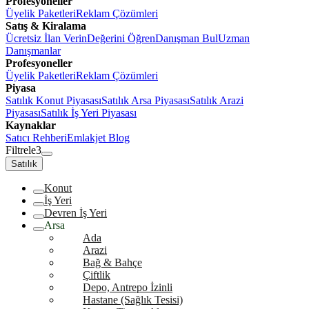
Profesyoneller
Üyelik Paketleri
Reklam Çözümleri
Satış & Kiralama
Ücretsiz İlan Verin
Değerini Öğren
Danışman Bul
Uzman
Danışmanlar
Profesyoneller
Üyelik Paketleri
Reklam Çözümleri
Piyasa
Satılık Konut Piyasası
Satılık Arsa Piyasası
Satılık Arazi
Piyasası
Satılık İş Yeri Piyasası
Kaynaklar
Satıcı Rehberi
Emlakjet Blog
Filtrele
3
Satılık
Konut
İş Yeri
Devren İş Yeri
Arsa
Ada
Arazi
Bağ & Bahçe
Çiftlik
Depo, Antrepo İzinli
Hastane (Sağlık Tesisi)