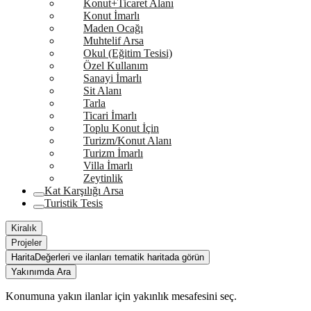
Konut+Ticaret Alanı
Konut İmarlı
Maden Ocağı
Muhtelif Arsa
Okul (Eğitim Tesisi)
Özel Kullanım
Sanayi İmarlı
Sit Alanı
Tarla
Ticari İmarlı
Toplu Konut İçin
Turizm/Konut Alanı
Turizm İmarlı
Villa İmarlı
Zeytinlik
Kat Karşılığı Arsa
Turistik Tesis
Kiralık
Projeler
Harita
Değerleri ve ilanları tematik haritada görün
Yakınımda Ara
Konumuna yakın ilanlar için yakınlık mesafesini seç.