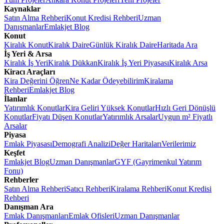
Kaynaklar
Satın Alma Rehberi
Konut Kredisi Rehberi
Uzman
Danışmanlar
Emlakjet Blog
Konut
Kiralık Konut
Kiralık Daire
Günlük Kiralık Daire
Haritada Ara
İş Yeri & Arsa
Kiralık İş Yeri
Kiralık Dükkan
Kiralık İş Yeri Piyasası
Kiralık Arsa
Kiracı Araçları
Kira Değerini Öğren
Ne Kadar Ödeyebilirim
Kiralama
Rehberi
Emlakjet Blog
İlanlar
Yatırımlık Konutlar
Kira Geliri Yüksek Konutlar
Hızlı Geri Dönüşlü
Konutlar
Fiyatı Düşen Konutlar
Yatırımlık Arsalar
Uygun m² Fiyatlı
Arsalar
Piyasa
Emlak Piyasası
Demografi Analizi
Değer Haritaları
Verilerimiz
Keşfet
Emlakjet Blog
Uzman Danışmanlar
GYF (Gayrimenkul Yatırım
Fonu)
Rehberler
Satın Alma Rehberi
Satıcı Rehberi
Kiralama Rehberi
Konut Kredisi
Rehberi
Danışman Ara
Emlak Danışmanları
Emlak Ofisleri
Uzman Danışmanlar