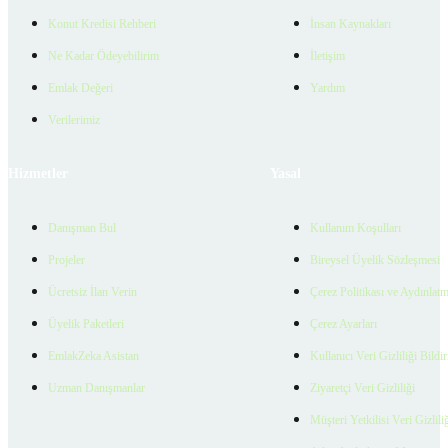
Konut Kredisi Rehberi
İnsan Kaynakları
Ne Kadar Ödeyebilirim
İletişim
Emlak Değeri
Yardım
Verilerimiz
Hizmetler
Yasal
Danışman Bul
Kullanım Koşulları
Projeler
Bireysel Üyelik Sözleşmesi
Ücretsiz İlan Verin
Çerez Politikası ve Aydınlat
Üyelik Paketleri
Çerez Ayarları
EmlakZeka Asistan
Kullanıcı Veri Gizliliği Bildi
Uzman Danışmanlar
Ziyaretçi Veri Gizliliği
Müşteri Yetkilisi Veri Gizlili