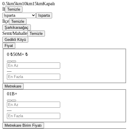
0.5km
5km
10km
15km
Kapalı
İl
Temizle
Isparta
İlçe
Temizle
Şarkikaraağaç
Semt/Mahalle
Temizle
Gedikli Köyü
Fiyat
0 ₺
50M+ ₺
—
Metrekare
0
1B+
—
Metrekare Birim Fiyatı