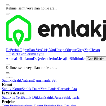
Kelime, semt veya ilan no ile ara...
Değerini Öğren
İlan Ver
Giriş Yap
Hesap Oluştur
Giriş Yap
Hesap
Oluştur
Favorilerim
Kayıtlı
Aramalar
İlanlarım
Değerlemelerim
Mesajlar
Bildirimler
Geri Bildirim
Kelime, semt veya ilan no ile ara...
Satılık
Kiralık
Yatırım
Danışmanlar
Sat
Konut
Satılık Konut
Satılık Daire
Yeni İlanlar
Haritada Ara
İş Yeri & Arsa
Satılık İş Yeri
Satılık Dükkan
Satılık Arsa
Satılık Tarla
Projeler
Tüm Projeler
Ankara Konut Projeleri
Yeni Projeler