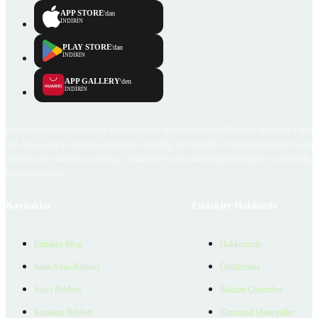
APP STORE
'dan
İNDİRİN
PLAY STORE
'dan
İNDİRİN
APP GALLERY
'den
İNDİRİN
Emlakjet.com internet sitesi ve Emlakjet mobil uygulamalarında kullanıcılar tarafından sağlana
ilan, bilgi, içerik ve görselin gerçekliği, orijinalliği, güvenilirliği ve doğruluğuna ilişkin soru
içerikleri giren kullanıcıya ait olup, Emlakjet'in bu hususlarla ilgili herhangi bir sorumluluğu
bulunmamaktadır.
Kaynaklar
Emlakjet Hakkında
Emlakjet Blog
Hakkımızda
Satın Alma Rehberi
Ödüllerimiz
Satıcı Rehberi
Reklam Çözümleri
Kiralama Rehberi
Kurumsal Materyaller