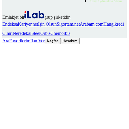
Aday Aydınlatma Metni
Emlakjet bir
grup şirketidir.
Endeksa
Kariyer.net
İşin Olsun
Sigortam.net
Arabam.com
Hangikredi
Cimri
Neredekal
SteelOrbis
Chemorbis
Ara
Favorilerim
İlan Ver
Keşfet
Hesabım