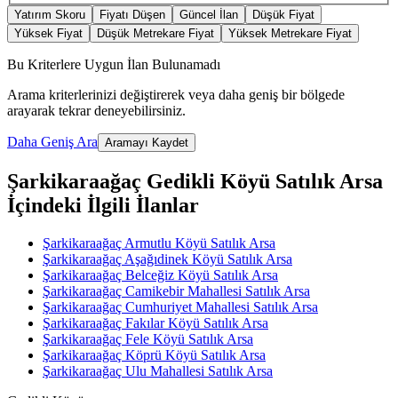
Yatırım Skoru
Fiyatı Düşen
Güncel İlan
Düşük Fiyat
Yüksek Fiyat
Düşük Metrekare Fiyat
Yüksek Metrekare Fiyat
Bu Kriterlere Uygun İlan Bulunamadı
Arama kriterlerinizi değiştirerek veya daha geniş bir bölgede
arayarak tekrar deneyebilirsiniz.
Daha Geniş Ara
Aramayı Kaydet
Şarkikaraağaç Gedikli Köyü Satılık Arsa
İçindeki İlgili İlanlar
Şarkikaraağaç Armutlu Köyü Satılık Arsa
Şarkikaraağaç Aşağıdinek Köyü Satılık Arsa
Şarkikaraağaç Belceğiz Köyü Satılık Arsa
Şarkikaraağaç Camikebir Mahallesi Satılık Arsa
Şarkikaraağaç Cumhuriyet Mahallesi Satılık Arsa
Şarkikaraağaç Fakılar Köyü Satılık Arsa
Şarkikaraağaç Fele Köyü Satılık Arsa
Şarkikaraağaç Köprü Köyü Satılık Arsa
Şarkikaraağaç Ulu Mahallesi Satılık Arsa