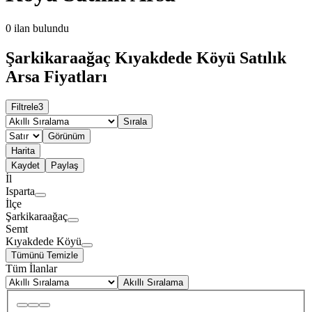
0
ilan bulundu
Şarkikaraağaç Kıyakdede Köyü Satılık
Arsa Fiyatları
Filtrele
3
Sırala
Görünüm
Harita
Kaydet
Paylaş
İl
Isparta
İlçe
Şarkikaraağaç
Semt
Kıyakdede Köyü
Tümünü Temizle
Tüm İlanlar
Akıllı Sıralama