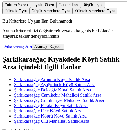
Yatırım Skoru
Fiyatı Düşen
Güncel İlan
Düşük Fiyat
Yüksek Fiyat
Düşük Metrekare Fiyat
Yüksek Metrekare Fiyat
Bu Kriterlere Uygun İlan Bulunamadı
Arama kriterlerinizi değiştirerek veya daha geniş bir bölgede
arayarak tekrar deneyebilirsiniz.
Daha Geniş Ara
Aramayı Kaydet
Şarkikaraağaç Kıyakdede Köyü Satılık
Arsa İçindeki İlgili İlanlar
Şarkikaraağaç Armutlu Köyü Satılık Arsa
Şarkikaraağaç Aşağıdinek Köyü Satılık Arsa
Şarkikaraağaç Belceğiz Köyü Satılık Arsa
Şarkikaraağaç Camikebir Mahallesi Satılık Arsa
Şarkikaraağaç Cumhuriyet Mahallesi Satılık Arsa
Şarkikaraağaç Fakılar Köyü Satılık Arsa
Şarkikaraağaç Fele Köyü Satılık Arsa
Şarkikaraağaç Köprü Köyü Satılık Arsa
Şarkikaraağaç Ulu Mahallesi Satılık Arsa