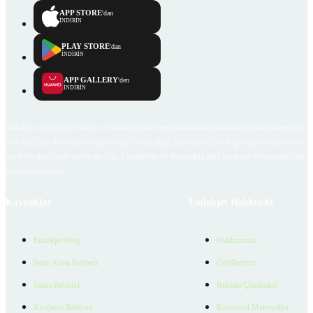
APP STORE
'dan
İNDİRİN
PLAY STORE
'dan
İNDİRİN
APP GALLERY
'den
İNDİRİN
Emlakjet.com internet sitesi ve Emlakjet mobil uygulamalarında kullanıcılar tarafından sağlana
ilan, bilgi, içerik ve görselin gerçekliği, orijinalliği, güvenilirliği ve doğruluğuna ilişkin soru
içerikleri giren kullanıcıya ait olup, Emlakjet'in bu hususlarla ilgili herhangi bir sorumluluğu
bulunmamaktadır.
Kaynaklar
Emlakjet Hakkında
Emlakjet Blog
Hakkımızda
Satın Alma Rehberi
Ödüllerimiz
Satıcı Rehberi
Reklam Çözümleri
Kiralama Rehberi
Kurumsal Materyaller