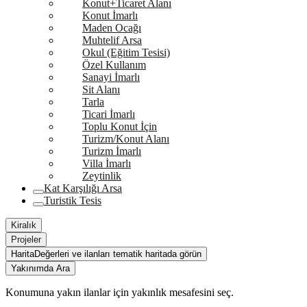
Konut+Ticaret Alanı
Konut İmarlı
Maden Ocağı
Muhtelif Arsa
Okul (Eğitim Tesisi)
Özel Kullanım
Sanayi İmarlı
Sit Alanı
Tarla
Ticari İmarlı
Toplu Konut İçin
Turizm/Konut Alanı
Turizm İmarlı
Villa İmarlı
Zeytinlik
Kat Karşılığı Arsa
Turistik Tesis
Kiralık
Projeler
Harita
Değerleri ve ilanları tematik haritada görün
Yakınımda Ara
Konumuna yakın ilanlar için yakınlık mesafesini seç.