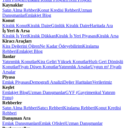
Kaynaklar
Satın Alma Rehberi
Konut Kredisi Rehberi
Uzman
Danışmanlar
Emlakjet Blog
Konut
Kiralık Konut
Kiralık Daire
Günlük Kiralık Daire
Haritada Ara
İş Yeri & Arsa
Kiralık İş Yeri
Kiralık Dükkan
Kiralık İş Yeri Piyasası
Kiralık Arsa
Kiracı Araçları
Kira Değerini Öğren
Ne Kadar Ödeyebilirim
Kiralama
Rehberi
Emlakjet Blog
İlanlar
Yatırımlık Konutlar
Kira Geliri Yüksek Konutlar
Hızlı Geri Dönüşlü
Konutlar
Fiyatı Düşen Konutlar
Yatırımlık Arsalar
Uygun m² Fiyatlı
Arsalar
Piyasa
Emlak Piyasası
Demografi Analizi
Değer Haritaları
Verilerimiz
Keşfet
Emlakjet Blog
Uzman Danışmanlar
GYF (Gayrimenkul Yatırım
Fonu)
Rehberler
Satın Alma Rehberi
Satıcı Rehberi
Kiralama Rehberi
Konut Kredisi
Rehberi
Danışman Ara
Emlak Danışmanları
Emlak Ofisleri
Uzman Danışmanlar