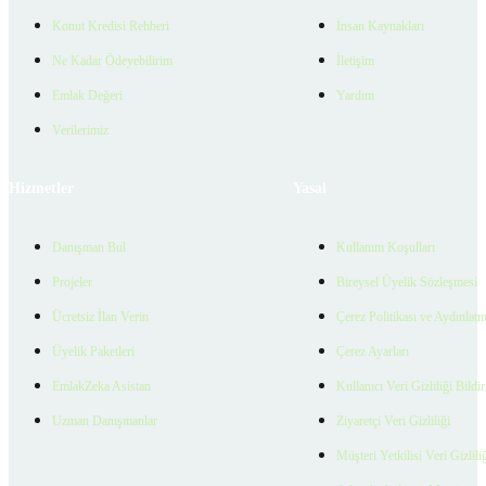
Konut Kredisi Rehberi
İnsan Kaynakları
Ne Kadar Ödeyebilirim
İletişim
Emlak Değeri
Yardım
Verilerimiz
Hizmetler
Yasal
Danışman Bul
Kullanım Koşulları
Projeler
Bireysel Üyelik Sözleşmesi
Ücretsiz İlan Verin
Çerez Politikası ve Aydınlat
Üyelik Paketleri
Çerez Ayarları
EmlakZeka Asistan
Kullanıcı Veri Gizliliği Bildi
Uzman Danışmanlar
Ziyaretçi Veri Gizliliği
Müşteri Yetkilisi Veri Gizlili