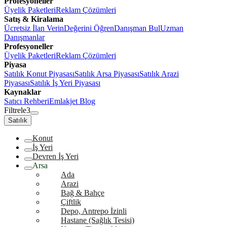
Profesyoneller
Üyelik Paketleri
Reklam Çözümleri
Satış & Kiralama
Ücretsiz İlan Verin
Değerini Öğren
Danışman Bul
Uzman
Danışmanlar
Profesyoneller
Üyelik Paketleri
Reklam Çözümleri
Piyasa
Satılık Konut Piyasası
Satılık Arsa Piyasası
Satılık Arazi
Piyasası
Satılık İş Yeri Piyasası
Kaynaklar
Satıcı Rehberi
Emlakjet Blog
Filtrele
3
Satılık
Konut
İş Yeri
Devren İş Yeri
Arsa
Ada
Arazi
Bağ & Bahçe
Çiftlik
Depo, Antrepo İzinli
Hastane (Sağlık Tesisi)