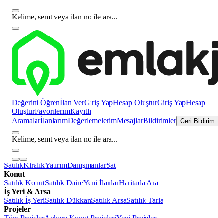
Kelime, semt veya ilan no ile ara...
Değerini Öğren
İlan Ver
Giriş Yap
Hesap Oluştur
Giriş Yap
Hesap
Oluştur
Favorilerim
Kayıtlı
Aramalar
İlanlarım
Değerlemelerim
Mesajlar
Bildirimler
Geri Bildirim
Kelime, semt veya ilan no ile ara...
Satılık
Kiralık
Yatırım
Danışmanlar
Sat
Konut
Satılık Konut
Satılık Daire
Yeni İlanlar
Haritada Ara
İş Yeri & Arsa
Satılık İş Yeri
Satılık Dükkan
Satılık Arsa
Satılık Tarla
Projeler
Tüm Projeler
Ankara Konut Projeleri
Yeni Projeler