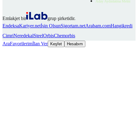
Aday Aydınlatma Metni
Emlakjet bir
grup şirketidir.
Endeksa
Kariyer.net
İşin Olsun
Sigortam.net
Arabam.com
Hangikredi
Cimri
Neredekal
SteelOrbis
Chemorbis
Ara
Favorilerim
İlan Ver
Keşfet
Hesabım