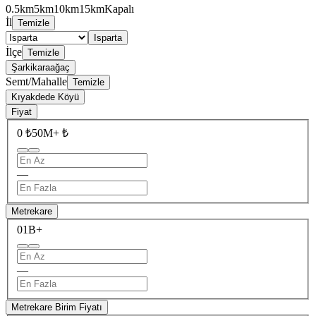
0.5km
5km
10km
15km
Kapalı
İl
Temizle
Isparta
İlçe
Temizle
Şarkikaraağaç
Semt/Mahalle
Temizle
Kıyakdede Köyü
Fiyat
0 ₺
50M+ ₺
—
Metrekare
0
1B+
—
Metrekare Birim Fiyatı