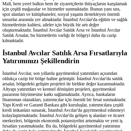
Mall, hem yerel halkın hem de ziyaretçilerin ihtiyaçlarını karşılamak
için çeşitli mağazalar ve hizmetler sunmaktadır. Bunun yanı sıra,
spor alanları ve kütüphaneler, sosyal yaşamı destekleyen önemli
unsurlar arasında yer almaktadır. İstanbul Avcılar'da eğitim ve sağlık
hizmetlerinin kalitesi, aileler için büyük bir artı değer
oluşturmaktadır. İstanbul Avcılar Satılık Arsa ve İstanbul Avcılar
Satılık Arsalar, bu hizmetlerin varlığı ile bölgeyi daha da cazip
kılmaktadır.
İstanbul Avcılar Satılık Arsa Fırsatlarıyla
Yatırımınızı Şekillendirin
İstanbul Avcılar, son yıllarda gayrimenkul yatırımları açısından
oldukça cazip bir bölge haline gelmiştir. İstanbul Avcılar'da satılık
arsalar, bölgedeki gelişim projeleri ile birlikte değer kazanmaktadır.
Altyapı yatırımları ve kentsel dönüşüm projeleri, gayrimenkul
pazarının büyümesine katkı sağlamaktadır. Ayrıca, bankaların
finansman olanakları, yatırımcılar için önemli bir fırsat sunmaktadır.
Yapı Kredi ve Garanti Bankası gibi kuruluşlar, yatırımcılara çeşitli
kredi imkanları sunarak, İstanbul Avcılar'da gayrimenkul edinmeyi
kolaylaştırmaktadır. İstanbul Avcılar'da gelişen iş alanları ve ticaret
merkezleri, bölgenin ekonomik potansiyelini artırmakta ve yeni iş
fırsatları yaratmaktadır. Bu da, bölgedeki gayrimenkul yatırımını