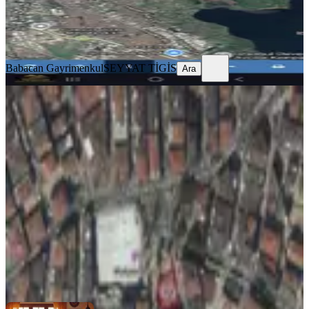
Babacan Gayrimenkul
SEYYAT TİGİS
Ara
Babacan Gayrimenkul
SEYYAT TİGİS
Ara
Mahir Emlak' Tan Fırsat Konumda
Ticari + Konut İmarlı Arsa
Avcılar, Gümüşpala Mahallesi
483 m²
·
142.857/m²
·
18.03.2026
69.000.000 ₺
Mahir Emlak
Fırat AVCI
Ara