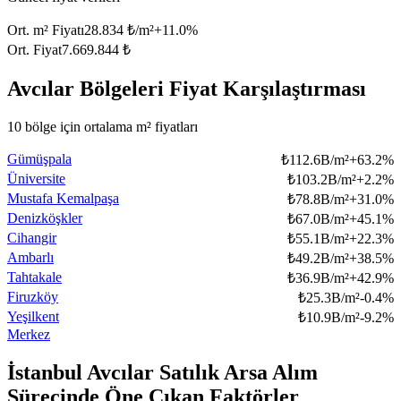
Ort. m² Fiyatı
28.834 ₺/m²
+
11.0
%
Ort. Fiyat
7.669.844 ₺
Avcılar Bölgeleri Fiyat Karşılaştırması
10 bölge için ortalama m² fiyatları
Gümüşpala
₺
112.6B/m²
+
63.2
%
Üniversite
₺
103.2B/m²
+
2.2
%
Mustafa Kemalpaşa
₺
78.8B/m²
+
31.0
%
Denizköşkler
₺
67.0B/m²
+
45.1
%
Cihangir
₺
55.1B/m²
+
22.3
%
Ambarlı
₺
49.2B/m²
+
38.5
%
Tahtakale
₺
36.9B/m²
+
42.9
%
Firuzköy
₺
25.3B/m²
-0.4
%
Yeşilkent
₺
10.9B/m²
-9.2
%
Merkez
İstanbul Avcılar Satılık Arsa Alım
Sürecinde Öne Çıkan Faktörler