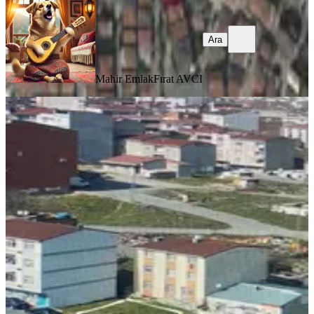
Ara
Mahir Emlak
Fırat AVCI
TAKASLI
%
19
Alban'dan Avcılar Firuzköyde 192 M²
Acil Satılık Arsa!
Avcılar, Firuzköy Mahallesi
192 m²
·
9.115/m²
·
25.01.2026
1.750.000 ₺
2.150.000 ₺
Alban Gayrimenkul
Tuncay Alban
Ara