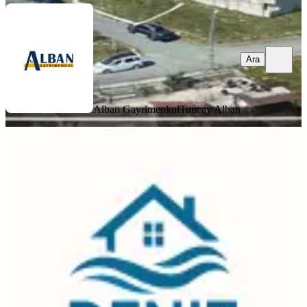
Ara
Alban Gayrimenkul
Tuncay Alban
Avcılar Üniversite Mahallesi Satılık
330 Mt2 Arsa
Avcılar, Üniversite Mahallesi
330 m²
·
116.667/m²
·
16.01.2026
38.500.000 ₺
DENİZ EMLAK GAYRİMENKUL
Deniz Şirin