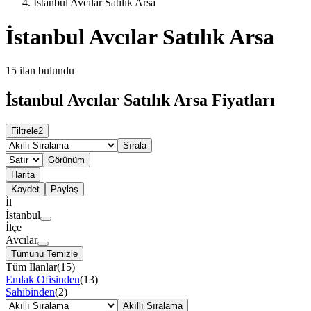
İstanbul Avcılar Satılık Arsa
İstanbul Avcılar Satılık Arsa
15
ilan bulundu
İstanbul Avcılar Satılık Arsa Fiyatları
Filtrele
2
Sırala
Görünüm
Harita
Kaydet
Paylaş
İl
İstanbul
İlçe
Avcılar
Tümünü Temizle
Tüm İlanlar
(
15
)
Emlak Ofisinden
(
13
)
Sahibinden
(
2
)
Akıllı Sıralama