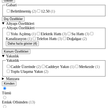
Gabari
Gabari
Belirtilmemiş
(
2
)
12.50
(
1
)
Dış Özellikler
Altyapı Özellikleri
Altyapı Özellikleri
Yolu Açılmış
(
1
)
Elektrik Hattı
(
3
)
Su Hattı
(
3
)
Kanalizasyon
(
1
)
Telefon Hattı
(
3
)
Doğalgaz
(
2
)
Daha fazla göster (4)
Konum Özellikleri
Yakınlık
Yakınlık
Cadde Üzerinde
(
2
)
Caddeye Yakın
(
1
)
Merkezde
(
1
)
Toplu Ulaşıma Yakın
(
2
)
Manzara
Kimden
Tümü
Emlak Ofisinden
(
13
)