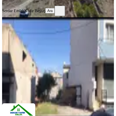
Ara
Serdar Emlak
Kadir Beştaş
Ara
YOLA YAKIN
Avcılar Yeşilkent Mah Ozavlar Cad
Üzerinde 220m2 Satılık Arsa
Avcılar, Yeşilkent Mahallesi
220 m²
·
Arıtma, Doğalgaz
+7
·
33.182/m²
·
25.03.2025
7.300.000 ₺
DEKOR YAPIM İNŞAAT EMLAK
Ali Tüfekçi
Ara