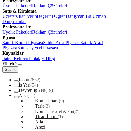
Profesyoneller
Üyelik Paketleri
Reklam Çözümleri
Satış & Kiralama
Ücretsiz İlan Verin
Değerini Öğren
Danışman Bul
Uzman
Danışmanlar
Profesyoneller
Üyelik Paketleri
Reklam Çözümleri
Piyasa
Satılık Konut Piyasası
Satılık Arsa Piyasası
Satılık Arazi
Piyasası
Satılık İş Yeri Piyasası
Kaynaklar
Satıcı Rehberi
Emlakjet Blog
Filtrele
2
Satılık
Konut
(632)
İş Yeri
(54)
Devren İş Yeri
(19)
Arsa
(15)
Konut İmarlı
(9)
Tarla
(3)
Konut+Ticaret Alanı
(2)
Ticari İmarlı
(1)
Ada
Arazi