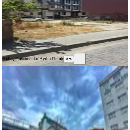
Avcılar, Cihangir Mahallesi
188 m²
·
55.851/m²
·
12.05.2026
10.500.000 ₺
Akbaş Gayrimenkul
Aydın Demir
Ara
Akbaş Gayrimenkul
Aydın Demir
Ara
Avcılar Gümüşpala E-5'de Köşebaşı
Ticari+konut İmarlı 323m² Arsa
Avcılar, Gümüşpala Mahallesi
323 m²
·
253.870/m²
·
10.05.2026
82.000.000 ₺