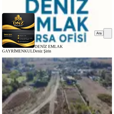
Ara
Ara
DENİZ EMLAK
GAYRİMENKUL
Deniz Şirin
TAKASLI
Serdar Emlak Tan
Avcılar, Firuzköy Mahallesi
1400 m²
·
3.393/m²
·
10.09.2025
4.750.000 ₺
Serdar Emlak
Kadir Beştaş