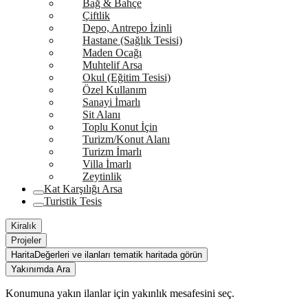
Bağ & Bahçe
Çiftlik
Depo, Antrepo İzinli
Hastane (Sağlık Tesisi)
Maden Ocağı
Muhtelif Arsa
Okul (Eğitim Tesisi)
Özel Kullanım
Sanayi İmarlı
Sit Alanı
Toplu Konut İçin
Turizm/Konut Alanı
Turizm İmarlı
Villa İmarlı
Zeytinlik
Kat Karşılığı Arsa
Turistik Tesis
Kiralık
Projeler
Harita
Değerleri ve ilanları tematik haritada görün
Yakınımda Ara
Konumuna yakın ilanlar için yakınlık mesafesini seç.