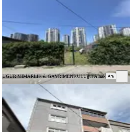
Yatırımlık! Tahtakale'de 240 M2 Arsa
Avcılar, Tahtakale Mahallesi
240 m²
·
27.083/m²
·
23.06.2026
6.500.000 ₺
UĞUR MİMARLIK & GAYRİMENKUL
Uğur Alnak
Ara
UĞUR MİMARLIK & GAYRİMENKUL
Uğur Alnak
Ara
YOLA YAKIN
%
2
Cerrahpaşa Emlaktan Avcılar
Yeşilkent 210 M² Satılık Müstakil
Bina
Avcılar, Yeşilkent Mahallesi
210 m²
·
Doğalgaz, Elektrik Hattı
+3
·
73.333/m²
·
19.06.2026