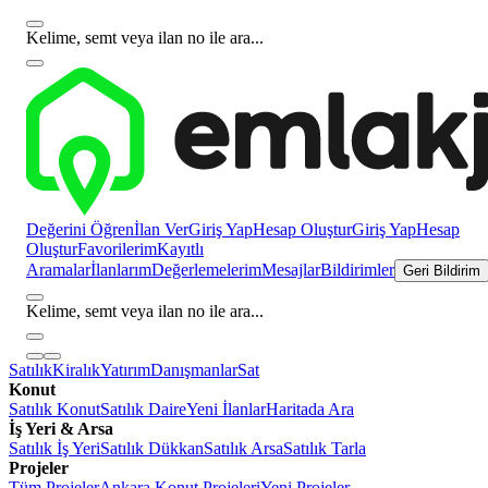
Kelime, semt veya ilan no ile ara...
Değerini Öğren
İlan Ver
Giriş Yap
Hesap Oluştur
Giriş Yap
Hesap
Oluştur
Favorilerim
Kayıtlı
Aramalar
İlanlarım
Değerlemelerim
Mesajlar
Bildirimler
Geri Bildirim
Kelime, semt veya ilan no ile ara...
Satılık
Kiralık
Yatırım
Danışmanlar
Sat
Konut
Satılık Konut
Satılık Daire
Yeni İlanlar
Haritada Ara
İş Yeri & Arsa
Satılık İş Yeri
Satılık Dükkan
Satılık Arsa
Satılık Tarla
Projeler
Tüm Projeler
Ankara Konut Projeleri
Yeni Projeler