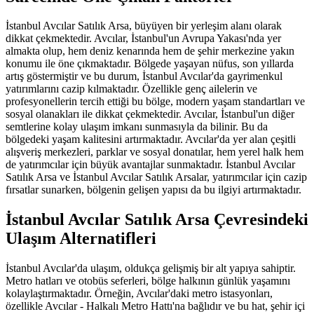
İstanbul Avcılar Satılık Arsa, büyüyen bir yerleşim alanı olarak
dikkat çekmektedir. Avcılar, İstanbul'un Avrupa Yakası'nda yer
almakta olup, hem deniz kenarında hem de şehir merkezine yakın
konumu ile öne çıkmaktadır. Bölgede yaşayan nüfus, son yıllarda
artış göstermiştir ve bu durum, İstanbul Avcılar'da gayrimenkul
yatırımlarını cazip kılmaktadır. Özellikle genç ailelerin ve
profesyonellerin tercih ettiği bu bölge, modern yaşam standartları ve
sosyal olanakları ile dikkat çekmektedir. Avcılar, İstanbul'un diğer
semtlerine kolay ulaşım imkanı sunmasıyla da bilinir. Bu da
bölgedeki yaşam kalitesini artırmaktadır. Avcılar'da yer alan çeşitli
alışveriş merkezleri, parklar ve sosyal donatılar, hem yerel halk hem
de yatırımcılar için büyük avantajlar sunmaktadır. İstanbul Avcılar
Satılık Arsa ve İstanbul Avcılar Satılık Arsalar, yatırımcılar için cazip
fırsatlar sunarken, bölgenin gelişen yapısı da bu ilgiyi artırmaktadır.
İstanbul Avcılar Satılık Arsa Çevresindeki
Ulaşım Alternatifleri
İstanbul Avcılar'da ulaşım, oldukça gelişmiş bir alt yapıya sahiptir.
Metro hatları ve otobüs seferleri, bölge halkının günlük yaşamını
kolaylaştırmaktadır. Örneğin, Avcılar'daki metro istasyonları,
özellikle Avcılar - Halkalı Metro Hattı'na bağlıdır ve bu hat, şehir içi