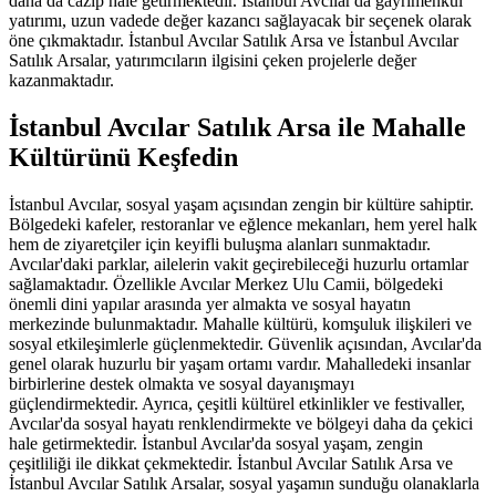
daha da cazip hale getirmektedir. İstanbul Avcılar'da gayrimenkul
yatırımı, uzun vadede değer kazancı sağlayacak bir seçenek olarak
öne çıkmaktadır. İstanbul Avcılar Satılık Arsa ve İstanbul Avcılar
Satılık Arsalar, yatırımcıların ilgisini çeken projelerle değer
kazanmaktadır.
İstanbul Avcılar Satılık Arsa ile Mahalle
Kültürünü Keşfedin
İstanbul Avcılar, sosyal yaşam açısından zengin bir kültüre sahiptir.
Bölgedeki kafeler, restoranlar ve eğlence mekanları, hem yerel halk
hem de ziyaretçiler için keyifli buluşma alanları sunmaktadır.
Avcılar'daki parklar, ailelerin vakit geçirebileceği huzurlu ortamlar
sağlamaktadır. Özellikle Avcılar Merkez Ulu Camii, bölgedeki
önemli dini yapılar arasında yer almakta ve sosyal hayatın
merkezinde bulunmaktadır. Mahalle kültürü, komşuluk ilişkileri ve
sosyal etkileşimlerle güçlenmektedir. Güvenlik açısından, Avcılar'da
genel olarak huzurlu bir yaşam ortamı vardır. Mahalledeki insanlar
birbirlerine destek olmakta ve sosyal dayanışmayı
güçlendirmektedir. Ayrıca, çeşitli kültürel etkinlikler ve festivaller,
Avcılar'da sosyal hayatı renklendirmekte ve bölgeyi daha da çekici
hale getirmektedir. İstanbul Avcılar'da sosyal yaşam, zengin
çeşitliliği ile dikkat çekmektedir. İstanbul Avcılar Satılık Arsa ve
İstanbul Avcılar Satılık Arsalar, sosyal yaşamın sunduğu olanaklarla