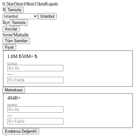
0.5km
5km
10km
15km
Kapalı
İl
Temizle
İstanbul
İlçe
Temizle
Avcılar
Semt/Mahalle
Tüm Semtler
Fiyat
1.8M ₺
50M+ ₺
—
Metrekare
49
4B+
—
Endeksa Değeri
AI