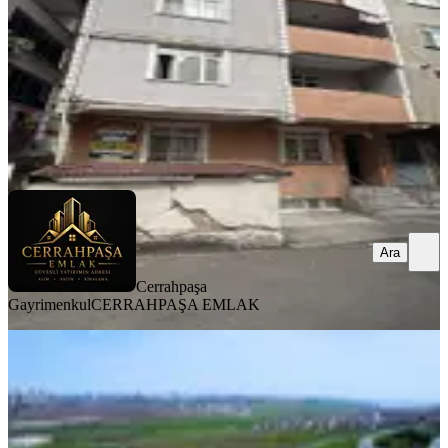
15.400.000 ₺
15.650.000 ₺
Cerrahpaşa Gayrimenkul
CERRAHPAŞA EMLAK
Ara
Ara
Cerrahpaşa
Gayrimenkul
CERRAHPAŞA EMLAK
Avcılar -bahçeşehir Yolu Üzerinde
Otoban Cephe Arsa - 4.490 M2
Avcılar, Yeşilkent Mahallesi