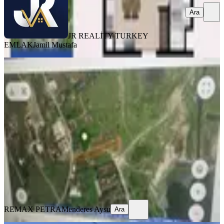
Ara
JR REALİTY TURKEY
EMLAK
Jamil Mustafa
YOLA YAKIN
Avcılar Firuzköy'de Satılık 1400 M²
Yatırımlık Tarla
Avcılar, Firuzköy Mahallesi
1400 m²
·
Elektrik Hattı, Su Hattı
+1
·
4.857/m²
·
17.07.2026
6.800.000 ₺
REMAX PETRA
Menderes Aysu
Ara
REMAX PETRA
Menderes Aysu
Ara