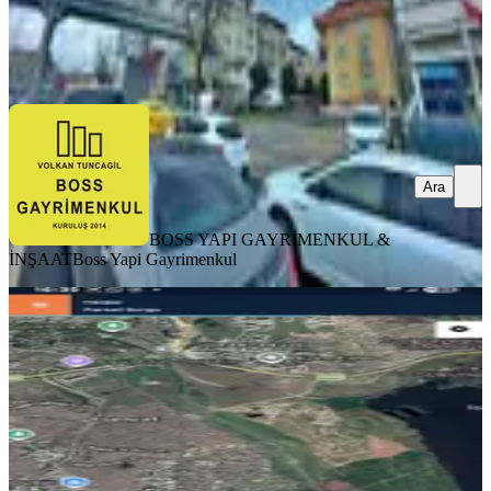
BOSS YAPI GAYRİMENKUL & İNŞAAT
Boss Yapi Gayrimenkul
Ara
Ara
BOSS YAPI GAYRİMENKUL &
İNŞAAT
Boss Yapi Gayrimenkul
TAKASLI
Avcılar Firüzköy'de Satılık 220 M²
Arsa
Avcılar, Yeşilkent Mahallesi
220 m²
·
22.727/m²
·
07.05.2026
5.000.000 ₺