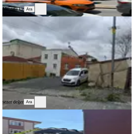
Mustafa kır
Ara
Sahibinden 3 Kat Konut İmarlı 19m
Güney Cephe Arsa 229m2
Avcılar, Firuzköy Mahallesi
229 m²
·
32.751/m²
·
13.05.2026
7.500.000 ₺
sezer değer
Ara
sezer değer
Ara
Pelican Avm Karşısı Ve Metrobüs
Yanıbaşında Konut İmarlı Arsa.