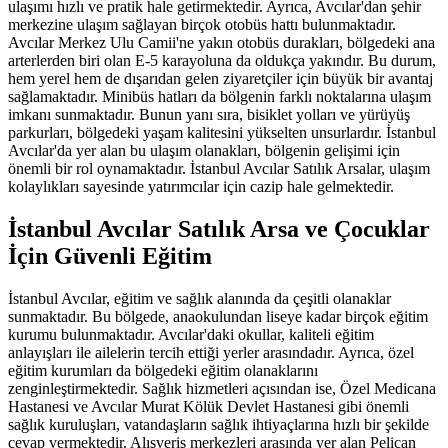
ulaşımı hızlı ve pratik hale getirmektedir. Ayrıca, Avcılar'dan şehir
merkezine ulaşım sağlayan birçok otobüs hattı bulunmaktadır.
Avcılar Merkez Ulu Camii'ne yakın otobüs durakları, bölgedeki ana
arterlerden biri olan E-5 karayoluna da oldukça yakındır. Bu durum,
hem yerel hem de dışarıdan gelen ziyaretçiler için büyük bir avantaj
sağlamaktadır. Minibüs hatları da bölgenin farklı noktalarına ulaşım
imkanı sunmaktadır. Bunun yanı sıra, bisiklet yolları ve yürüyüş
parkurları, bölgedeki yaşam kalitesini yükselten unsurlardır. İstanbul
Avcılar'da yer alan bu ulaşım olanakları, bölgenin gelişimi için
önemli bir rol oynamaktadır. İstanbul Avcılar Satılık Arsalar, ulaşım
kolaylıkları sayesinde yatırımcılar için cazip hale gelmektedir.
İstanbul Avcılar Satılık Arsa ve Çocuklar
İçin Güvenli Eğitim
İstanbul Avcılar, eğitim ve sağlık alanında da çeşitli olanaklar
sunmaktadır. Bu bölgede, anaokulundan liseye kadar birçok eğitim
kurumu bulunmaktadır. Avcılar'daki okullar, kaliteli eğitim
anlayışları ile ailelerin tercih ettiği yerler arasındadır. Ayrıca, özel
eğitim kurumları da bölgedeki eğitim olanaklarını
zenginleştirmektedir. Sağlık hizmetleri açısından ise, Özel Medicana
Hastanesi ve Avcılar Murat Kölük Devlet Hastanesi gibi önemli
sağlık kuruluşları, vatandaşların sağlık ihtiyaçlarına hızlı bir şekilde
cevap vermektedir. Alışveriş merkezleri arasında yer alan Pelican