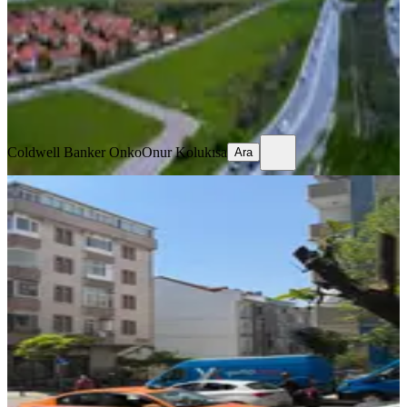
4490 m²
·
55.947/m²
·
19.06.2026
251.200.000 ₺
Coldwell Banker Onko
Onur Kolukısa
Ara
Coldwell Banker Onko
Onur Kolukısa
Ara
Avcıların En Değerli Bölgesi Kemal
Paşadacaddeye İkinci Bina
Avcılar, Mustafa Kemalpaşa Mahallesi
252 m²
·
83.333/m²
·
18.05.2026
21.000.000 ₺
Mustafa kır
Ara