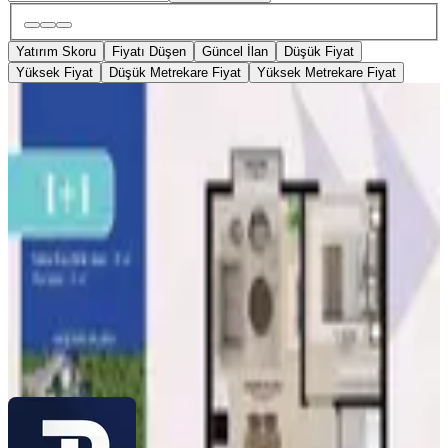
Yatırım Skoru
Fiyatı Düşen
Güncel İlan
Düşük Fiyat
Yüksek Fiyat
Düşük Metrekare Fiyat
Yüksek Metrekare Fiyat
Fuzul Topraktan Satılık 1+1 Borçsuz
Arsa Payı
Avcılar, Tahtakale Mahallesi
49 m²
·
37.755/m²
·
27.07.2026
1.850.000 ₺
JR REALİTY TURKEY EMLAK
Jamil Mustafa
Ara