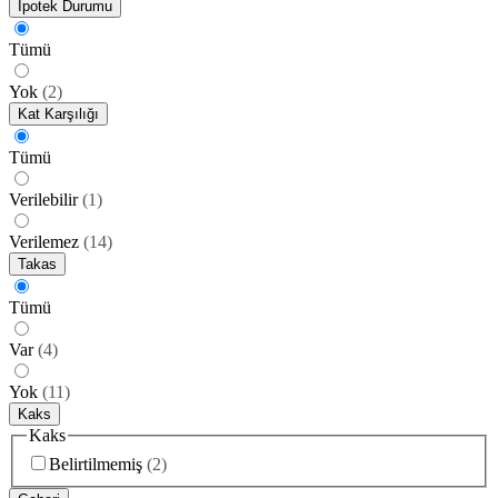
İpotek Durumu
Tümü
Yok
(
2
)
Kat Karşılığı
Tümü
Verilebilir
(
1
)
Verilemez
(
14
)
Takas
Tümü
Var
(
4
)
Yok
(
11
)
Kaks
Kaks
Belirtilmemiş
(
2
)