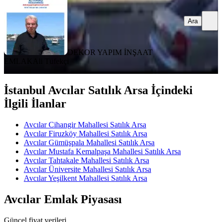
Ara
DEKOR YAPIM İNŞAAT
EMLAK
Ali Tüfekçi
İstanbul Avcılar Satılık Arsa İçindeki
İlgili İlanlar
Avcılar Cihangir Mahallesi Satılık Arsa
Avcılar Firuzköy Mahallesi Satılık Arsa
Avcılar Gümüşpala Mahallesi Satılık Arsa
Avcılar Mustafa Kemalpaşa Mahallesi Satılık Arsa
Avcılar Tahtakale Mahallesi Satılık Arsa
Avcılar Üniversite Mahallesi Satılık Arsa
Avcılar Yeşilkent Mahallesi Satılık Arsa
Avcılar Emlak Piyasası
Güncel fiyat verileri