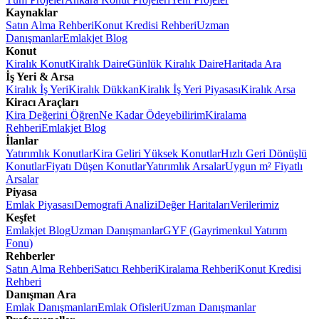
Kaynaklar
Satın Alma Rehberi
Konut Kredisi Rehberi
Uzman
Danışmanlar
Emlakjet Blog
Konut
Kiralık Konut
Kiralık Daire
Günlük Kiralık Daire
Haritada Ara
İş Yeri & Arsa
Kiralık İş Yeri
Kiralık Dükkan
Kiralık İş Yeri Piyasası
Kiralık Arsa
Kiracı Araçları
Kira Değerini Öğren
Ne Kadar Ödeyebilirim
Kiralama
Rehberi
Emlakjet Blog
İlanlar
Yatırımlık Konutlar
Kira Geliri Yüksek Konutlar
Hızlı Geri Dönüşlü
Konutlar
Fiyatı Düşen Konutlar
Yatırımlık Arsalar
Uygun m² Fiyatlı
Arsalar
Piyasa
Emlak Piyasası
Demografi Analizi
Değer Haritaları
Verilerimiz
Keşfet
Emlakjet Blog
Uzman Danışmanlar
GYF (Gayrimenkul Yatırım
Fonu)
Rehberler
Satın Alma Rehberi
Satıcı Rehberi
Kiralama Rehberi
Konut Kredisi
Rehberi
Danışman Ara
Emlak Danışmanları
Emlak Ofisleri
Uzman Danışmanlar