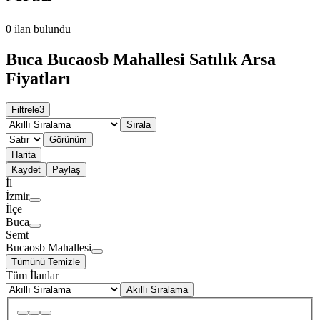
0
ilan bulundu
Buca Bucaosb Mahallesi Satılık Arsa
Fiyatları
Filtrele
3
Sırala
Görünüm
Harita
Kaydet
Paylaş
İl
İzmir
İlçe
Buca
Semt
Bucaosb Mahallesi
Tümünü Temizle
Tüm İlanlar
Akıllı Sıralama