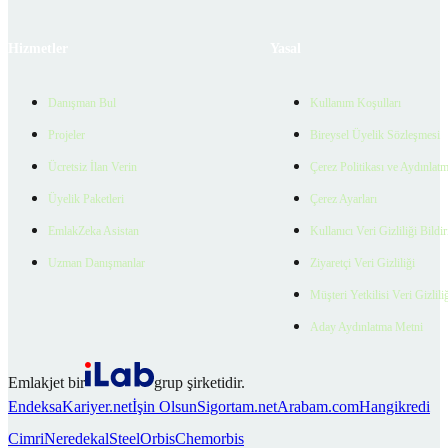
Hizmetler
Yasal
Danışman Bul
Kullanım Koşulları
Projeler
Bireysel Üyelik Sözleşmesi
Ücretsiz İlan Verin
Çerez Politikası ve Aydınlat
Üyelik Paketleri
Çerez Ayarları
EmlakZeka Asistan
Kullanıcı Veri Gizliliği Bildi
Uzman Danışmanlar
Ziyaretçi Veri Gizliliği
Müşteri Yetkilisi Veri Gizlili
Aday Aydınlatma Metni
Emlakjet bir
grup şirketidir.
Endeksa
Kariyer.net
İşin Olsun
Sigortam.net
Arabam.com
Hangikredi
Cimri
Neredekal
SteelOrbis
Chemorbis