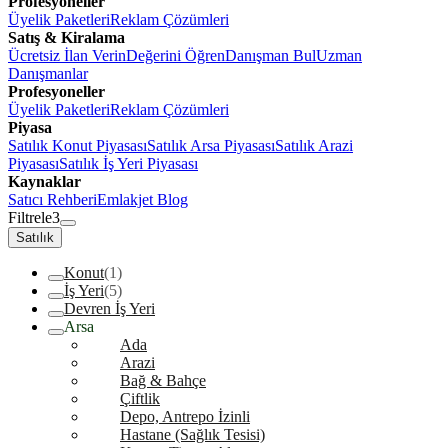
Profesyoneller
Üyelik Paketleri
Reklam Çözümleri
Satış & Kiralama
Ücretsiz İlan Verin
Değerini Öğren
Danışman Bul
Uzman
Danışmanlar
Profesyoneller
Üyelik Paketleri
Reklam Çözümleri
Piyasa
Satılık Konut Piyasası
Satılık Arsa Piyasası
Satılık Arazi
Piyasası
Satılık İş Yeri Piyasası
Kaynaklar
Satıcı Rehberi
Emlakjet Blog
Filtrele
3
Satılık
Konut
(1)
İş Yeri
(5)
Devren İş Yeri
Arsa
Ada
Arazi
Bağ & Bahçe
Çiftlik
Depo, Antrepo İzinli
Hastane (Sağlık Tesisi)