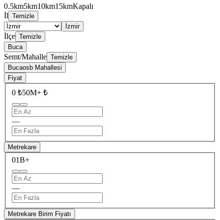
0.5km
5km
10km
15km
Kapalı
İl
Temizle
İzmir
İlçe
Temizle
Buca
Semt/Mahalle
Temizle
Bucaosb Mahallesi
Fiyat
0 ₺
50M+ ₺
—
Metrekare
0
1B+
—
Metrekare Birim Fiyatı