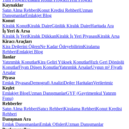
Kaynaklar
Satın Alma Rehberi
Konut Kredisi Rehberi
Uzman
Danışmanlar
Emlakjet Blog
Konut
Kiralık Konut
Kiralık Daire
Günlük Kiralık Daire
Haritada Ara
İş Yeri & Arsa
Kiralık İş Yeri
Kiralık Dükkan
Kiralık İş Yeri Piyasası
Kiralık Arsa
Kiracı Araçları
Kira Değerini Öğren
Ne Kadar Ödeyebilirim
Kiralama
Rehberi
Emlakjet Blog
İlanlar
Yatırımlık Konutlar
Kira Geliri Yüksek Konutlar
Hızlı Geri Dönüşlü
Konutlar
Fiyatı Düşen Konutlar
Yatırımlık Arsalar
Uygun m² Fiyatlı
Arsalar
Piyasa
Emlak Piyasası
Demografi Analizi
Değer Haritaları
Verilerimiz
Keşfet
Emlakjet Blog
Uzman Danışmanlar
GYF (Gayrimenkul Yatırım
Fonu)
Rehberler
Satın Alma Rehberi
Satıcı Rehberi
Kiralama Rehberi
Konut Kredisi
Rehberi
Danışman Ara
Emlak Danışmanları
Emlak Ofisleri
Uzman Danışmanlar