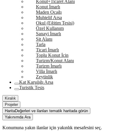
Konut+Ticaret Alanı
Konut İmarlı
Maden Ocağı
Muhtelif Arsa
Okul (Eğitim Tesisi)
Özel Kullanım
Sanayi İmarlı
Sit Alanı
Tarla
Ticari İmarlı
Toplu Konut İçin
Turizm/Konut Alanı
Turizm İmarlı
Villa İmarlı
Zeytinlik
Kat Karşılığı Arsa
Turistik Tesis
Kiralık
Projeler
Harita
Değerleri ve ilanları tematik haritada görün
Yakınımda Ara
Konumuna yakın ilanlar için yakınlık mesafesini seç.