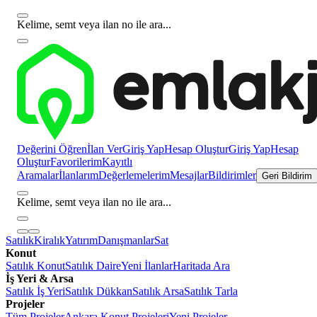
Kelime, semt veya ilan no ile ara...
Değerini Öğren
İlan Ver
Giriş Yap
Hesap Oluştur
Giriş Yap
Hesap
Oluştur
Favorilerim
Kayıtlı
Aramalar
İlanlarım
Değerlemelerim
Mesajlar
Bildirimler
Geri Bildirim
Kelime, semt veya ilan no ile ara...
Satılık
Kiralık
Yatırım
Danışmanlar
Sat
Konut
Satılık Konut
Satılık Daire
Yeni İlanlar
Haritada Ara
İş Yeri & Arsa
Satılık İş Yeri
Satılık Dükkan
Satılık Arsa
Satılık Tarla
Projeler
Tüm Projeler
Ankara Konut Projeleri
Yeni Projeler