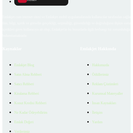
İNDİRİN
Emlakjet.com internet sitesi ve Emlakjet mobil uygulamalarında kullanıcılar tarafından sağlana
ilan, bilgi, içerik ve görselin gerçekliği, orijinalliği, güvenilirliği ve doğruluğuna ilişkin soru
içerikleri giren kullanıcıya ait olup, Emlakjet'in bu hususlarla ilgili herhangi bir sorumluluğu
bulunmamaktadır.
Kaynaklar
Emlakjet Hakkında
Emlakjet Blog
Hakkımızda
Satın Alma Rehberi
Ödüllerimiz
Satıcı Rehberi
Reklam Çözümleri
Kiralama Rehberi
Kurumsal Materyaller
Konut Kredisi Rehberi
İnsan Kaynakları
Ne Kadar Ödeyebilirim
İletişim
Emlak Değeri
Yardım
Verilerimiz