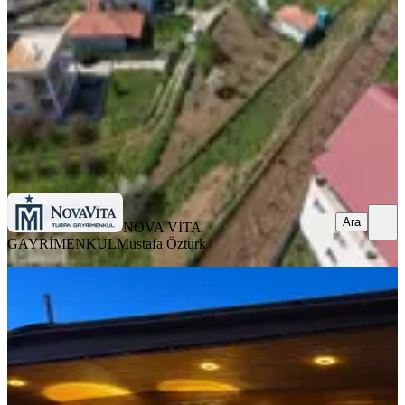
585 m²
·
8.291/m²
·
12.04.2026
4.850.000 ₺
NOVA VİTA GAYRİMENKUL
Mustafa Öztürk
Ara
Ara
NOVA VİTA
GAYRİMENKUL
Mustafa Öztürk
Buca Karacaağaç Köyü 420 M2 Arsa
+ Sıfır Ağaç Ev
Buca, Karacaağaç Mahallesi
420 m²
·
10.952/m²
·
23.07.2026