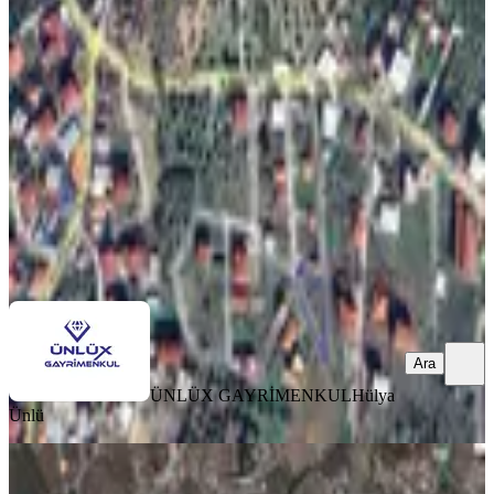
585 M2 Satılık Arsa
Buca, Belenbaşı Mahallesi
585 m²
·
8.034/m²
·
19.04.2026
4.700.000 ₺
ÜNLÜX GAYRİMENKUL
Hülya Ünlü
Ara
Ara
ÜNLÜX GAYRİMENKUL
Hülya
Ünlü
Turyap Buca'dan Karacaağaçta