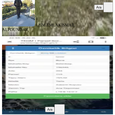
Ara
AZİM EMLAK
İSMAİL
ALPDÜNDAR
%
6
Asil'den Buca Belenbaşında 759 M2
Satılık Tarla
Buca, Belenbaşı Mahallesi
759 m²
·
5.270/m²
·
22.04.2026
4.000.000 ₺
4.250.000 ₺
ASİL EMLAK
Asil Emlak
Ara
ASİL EMLAK
Asil Emlak
Ara