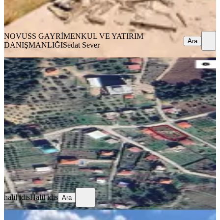
DANIŞMANLIĞI
Sedat Sever
Ara
NOVUSS GAYRİMENKUL VE YATIRIM
Ara
DANIŞMANLIĞI
Sedat Sever
Sahibinden Sahibinden.müstakil
Parsel (tek Tapu)
Buca, Belenbaşı Mahallesi
557 m²
·
8.528/m²
·
17.06.2025
4.750.000 ₺
halil idis
Halil idis
Ara
halil idis
Halil idis
Ara