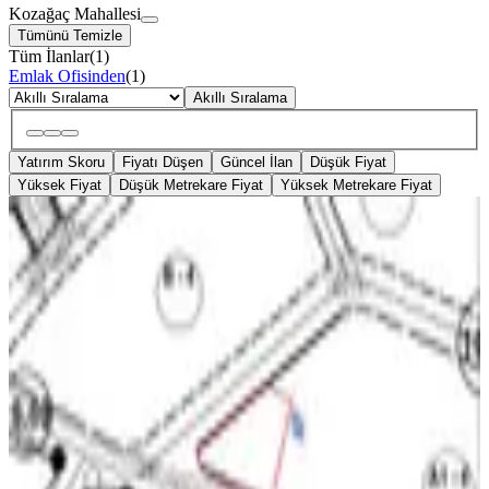
Kozağaç Mahallesi
Tümünü Temizle
Tüm İlanlar
(
1
)
Emlak Ofisinden
(
1
)
Akıllı Sıralama
Yatırım Skoru
Fiyatı Düşen
Güncel İlan
Düşük Fiyat
Yüksek Fiyat
Düşük Metrekare Fiyat
Yüksek Metrekare Fiyat
TAKASLI
Buca Kozağaç Mah. 4 Kat İmarlı 377
M2 / 96 M2 Hisse Satılık
Buca, Kozağaç Mahallesi
96 m²
·
52.083/m²
·
05.04.2026
5.000.000 ₺
Turyap Buca Yıldız Temsilciliği
İrfan şahin