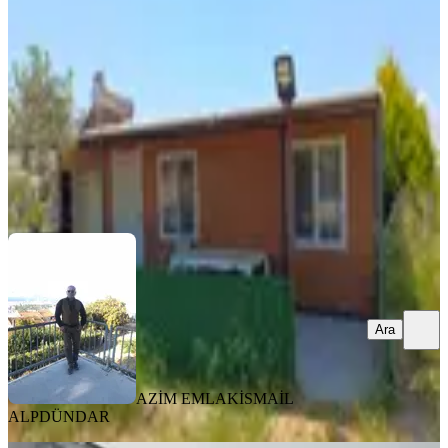
Buca, Karacaağaç Mahallesi
500 m²
·
30/m²
·
12.06.2026
15.000 ₺
AZİM EMLAK
İSMAİL ALPDÜNDAR
Ara
Ara
AZİM EMLAK
İSMAİL
ALPDÜNDAR