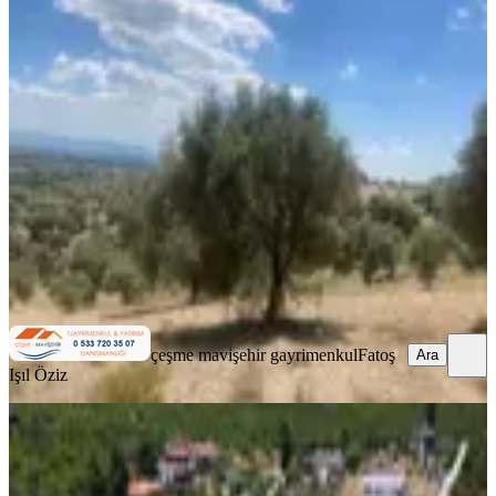
Buca Kaynaklar Karacaağaç
Köyünde 5 Dönüm Üzeri Zeytinlik
Buca, Karacaağaç Mahallesi
17822 m²
·
252/m²
·
24.04.2024
4.500.000 ₺
çeşme mavişehir gayrimenkul
Fatoş Işıl Öziz
Ara
çeşme mavişehir gayrimenkul
Fatoş
Ara
Işıl Öziz
%
2
Turyap'tan Belenbaşı Mah.de
Müstakil Tapu Muazzam Bahçe