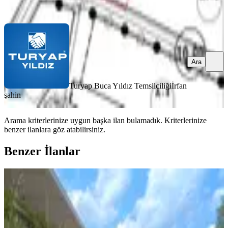
Ara
Ara
Turyap Buca Yıldız Temsilciliği
İrfan
şahin
Arama kriterlerinize uygun başka ilan bulamadık.
Kriterlerinize
benzer ilanlara göz atabilirsiniz.
Benzer İlanlar
%
23
Karacaağaç'ta Satılık
Buca, Karacaağaç Mahallesi
210 m²
·
4.048/m²
·
29.05.2026