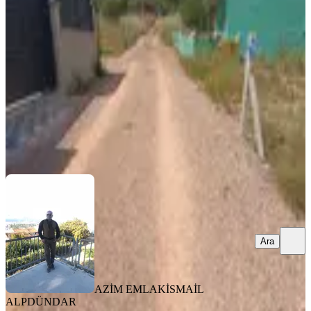
Buca, Karacaağaç Mahallesi
210 m²
·
40.476/m²
·
29.05.2026
8.500.000 ₺
AZİM EMLAK
İSMAİL ALPDÜNDAR
Ara
Ara
AZİM EMLAK
İSMAİL
ALPDÜNDAR