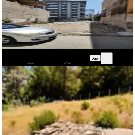
170 m²
·
30.882/m²
·
20.07.2026
5.250.000 ₺
5.500.000 ₺
Halil İbrahim Pehlivan
Halil İbrahim Pehlivan
Ara
Halil İbrahim Pehlivan
Halil İbrahim Pehlivan
Ara
Novuss Gayrimenkul\\buca
Kırıklar'da 2280 M2 Tek Tapu Arsa
Buca, Kırklar Mahallesi
2280 m²
·
2.368/m²
·
24.07.2026
5.400.000 ₺
NOVUSS GAYRİMENKUL VE YATIRIM