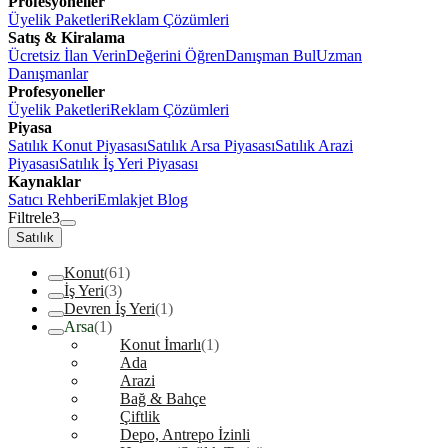
Profesyoneller
Üyelik Paketleri
Reklam Çözümleri
Satış & Kiralama
Ücretsiz İlan Verin
Değerini Öğren
Danışman Bul
Uzman
Danışmanlar
Profesyoneller
Üyelik Paketleri
Reklam Çözümleri
Piyasa
Satılık Konut Piyasası
Satılık Arsa Piyasası
Satılık Arazi
Piyasası
Satılık İş Yeri Piyasası
Kaynaklar
Satıcı Rehberi
Emlakjet Blog
Filtrele
3
Satılık
Konut
(61)
İş Yeri
(3)
Devren İş Yeri
(1)
Arsa
(1)
Konut İmarlı
(1)
Ada
Arazi
Bağ & Bahçe
Çiftlik
Depo, Antrepo İzinli