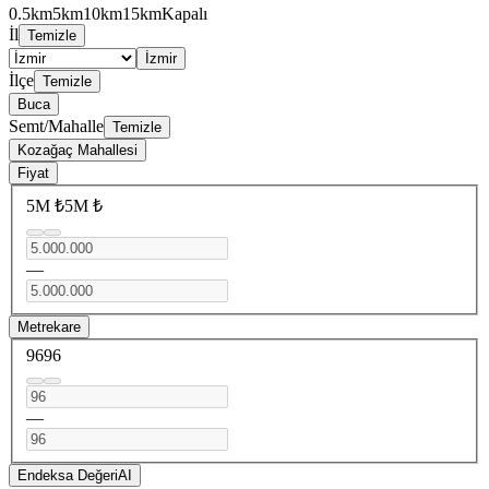
0.5km
5km
10km
15km
Kapalı
İl
Temizle
İzmir
İlçe
Temizle
Buca
Semt/Mahalle
Temizle
Kozağaç Mahallesi
Fiyat
5M ₺
5M ₺
—
Metrekare
96
96
—
Endeksa Değeri
AI