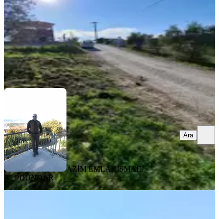
10.500.000 ₺
AZİM EMLAK
İSMAİL ALPDÜNDAR
Ara
Ara
AZİM EMLAK
İSMAİL
ALPDÜNDAR
Karacaağaç'ta Kiralık