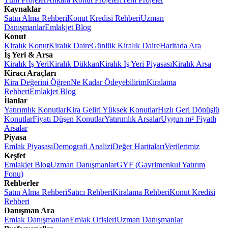
Kaynaklar
Satın Alma Rehberi
Konut Kredisi Rehberi
Uzman
Danışmanlar
Emlakjet Blog
Konut
Kiralık Konut
Kiralık Daire
Günlük Kiralık Daire
Haritada Ara
İş Yeri & Arsa
Kiralık İş Yeri
Kiralık Dükkan
Kiralık İş Yeri Piyasası
Kiralık Arsa
Kiracı Araçları
Kira Değerini Öğren
Ne Kadar Ödeyebilirim
Kiralama
Rehberi
Emlakjet Blog
İlanlar
Yatırımlık Konutlar
Kira Geliri Yüksek Konutlar
Hızlı Geri Dönüşlü
Konutlar
Fiyatı Düşen Konutlar
Yatırımlık Arsalar
Uygun m² Fiyatlı
Arsalar
Piyasa
Emlak Piyasası
Demografi Analizi
Değer Haritaları
Verilerimiz
Keşfet
Emlakjet Blog
Uzman Danışmanlar
GYF (Gayrimenkul Yatırım
Fonu)
Rehberler
Satın Alma Rehberi
Satıcı Rehberi
Kiralama Rehberi
Konut Kredisi
Rehberi
Danışman Ara
Emlak Danışmanları
Emlak Ofisleri
Uzman Danışmanlar