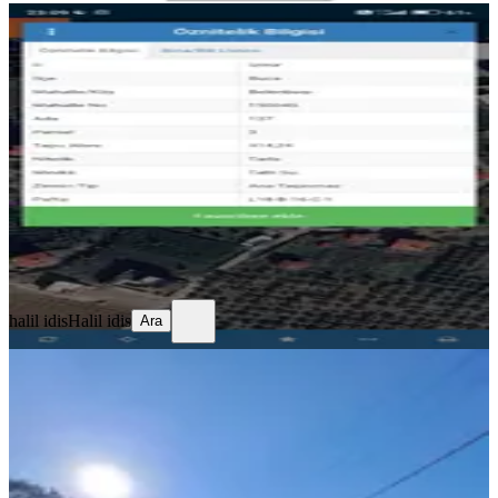
Sahibinden Sahibinden.mustakil(tek
Tapu)
Buca, Belenbaşı Mahallesi
414 m²
·
9.058/m²
·
17.06.2025
3.750.000 ₺
halil idis
Halil idis
Ara
halil idis
Halil idis
Ara
Kırıklarda Satılık 3640 Metre Tek
Tapu Tarla
Buca, Kırklar Mahallesi
3640 m²
·
2.885/m²
·
06.06.2026