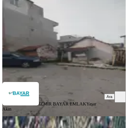
Buca İnönü Mahallesi İmarlı
Buca, İnönü Mahallesi
165 m²
·
27.273/m²
·
10.02.2026
4.500.000 ₺
İZMİR BAYAR EMLAK
Yaşar Akın
Ara
Ara
İZMİR BAYAR EMLAK
Yaşar
Akın
Buca Belenbaşı Mahallesi Merkezde