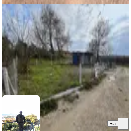
Belenbaşında Satılık Bahçe Elektirik
Ve Su Mevcut
Buca, Belenbaşı Mahallesi
251 m²
·
2.948/m²
·
29.03.2026
739.999 ₺
AZİM EMLAK
İSMAİL ALPDÜNDAR
Ara
Ara