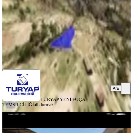
Buca, Doğancılar Mahallesi
3124 m²
·
1.633/m²
·
22.07.2026
5.100.000 ₺
TURYAP YENİ FOÇA TEMSİLCİLİĞİ
ali durmaz
Ara
Ara
TURYAP YENİ FOÇA
TEMSİLCİLİĞİ
ali durmaz
%
5
Sahibinden 2 Kat İmarlı Arsa
Buca, Dumlupınar Mahallesi