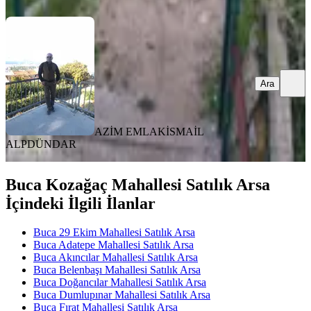
Ara
AZİM EMLAK
İSMAİL
ALPDÜNDAR
Buca Kozağaç Mahallesi Satılık Arsa
İçindeki İlgili İlanlar
Buca 29 Ekim Mahallesi Satılık Arsa
Buca Adatepe Mahallesi Satılık Arsa
Buca Akıncılar Mahallesi Satılık Arsa
Buca Belenbaşı Mahallesi Satılık Arsa
Buca Doğancılar Mahallesi Satılık Arsa
Buca Dumlupınar Mahallesi Satılık Arsa
Buca Fırat Mahallesi Satılık Arsa