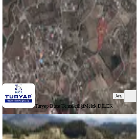
Satılık Betonyol Üzerinde Tarla
Buca, Karacaağaç Mahallesi
1450 m²
·
3.345/m²
·
16.06.2026
4.850.000 ₺
Turyap Buca Temsilciliği
Melek DİLEK
Ara
Ara
Turyap Buca Temsilciliği
Melek DİLEK
Turyap'tan Buca Doğancılar'da
Satılık Zeytinlik