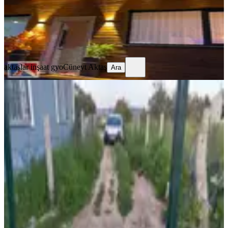
4.600.000 ₺
aktaşlar inşaat gyo
Cüneyt Aktaş
Ara
aktaşlar inşaat gyo
Cüneyt Aktaş
Ara
Karacaağaç Meşelik Yolunda Satılık
Müstakil Ev
Buca, Karacaağaç Mahallesi
300 m²
·
15.000/m²
·
15.04.2026
4.500.000 ₺
AZİM EMLAK
İSMAİL ALPDÜNDAR
Ara