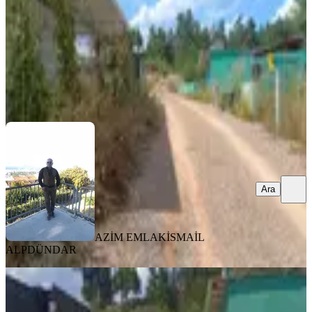
850.000 ₺
1.100.000 ₺
AZİM EMLAK
İSMAİL ALPDÜNDAR
Ara
Ara
AZİM EMLAK
İSMAİL
ALPDÜNDAR
Karacaağaç'ta Satılık 210 Metre
Bahçe