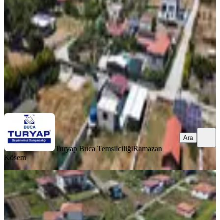
Buca, Belenbaşı Mahallesi
690 m²
·
7.391/m²
·
25.06.2026
5.100.000 ₺
5.200.000 ₺
Turyap Buca Temsilciliği
Ramazan Kösem
Ara
Ara
Turyap Buca Temsilciliği
Ramazan
Kösem
Buca Belenbaşı Satılık Merkezde 585
M2 Arsa
Buca, Belenbaşı Mahallesi