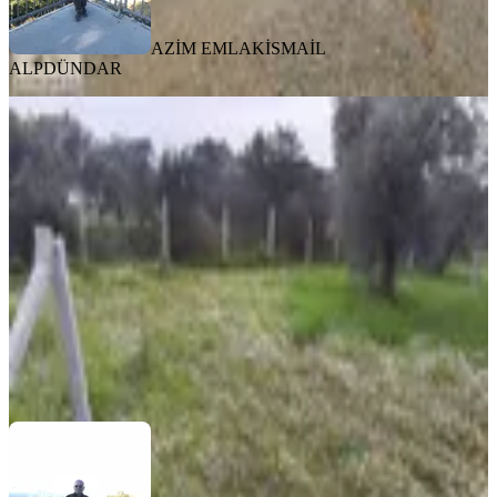
AZİM EMLAK
İSMAİL
ALPDÜNDAR
Karacağaçta Satılık Bahçe
Buca, Karacaağaç Mahallesi
250 m²
·
2.380/m²
·
29.03.2026
595.000 ₺
AZİM EMLAK
İSMAİL ALPDÜNDAR
Ara