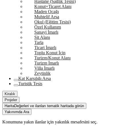
Hastane (Sağlık Tesisi)
Konut+Ticaret Alanı
Maden Ocağı
Muhtelif Arsa
Okul (Eğitim Tesisi)
Özel Kullanım
Sanayi İmarlı
Sit Alanı
Tarla
Ticari İmarlı
Toplu Konut İçin
Turizm/Konut Alanı
Turizm İmarlı
Villa İmarlı
Zeytinlik
Kat Karşılığı Arsa
Turistik Tesis
Kiralık
Projeler
Harita
Değerleri ve ilanları tematik haritada görün
Yakınımda Ara
Konumuna yakın ilanlar için yakınlık mesafesini seç.