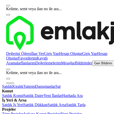
Kelime, semt veya ilan no ile ara...
Değerini Öğren
İlan Ver
Giriş Yap
Hesap Oluştur
Giriş Yap
Hesap
Oluştur
Favorilerim
Kayıtlı
Aramalar
İlanlarım
Değerlemelerim
Mesajlar
Bildirimler
Geri Bildirim
Kelime, semt veya ilan no ile ara...
Satılık
Kiralık
Yatırım
Danışmanlar
Sat
Konut
Satılık Konut
Satılık Daire
Yeni İlanlar
Haritada Ara
İş Yeri & Arsa
Satılık İş Yeri
Satılık Dükkan
Satılık Arsa
Satılık Tarla
Projeler
Tüm Projeler
Ankara Konut Projeleri
Yeni Projeler