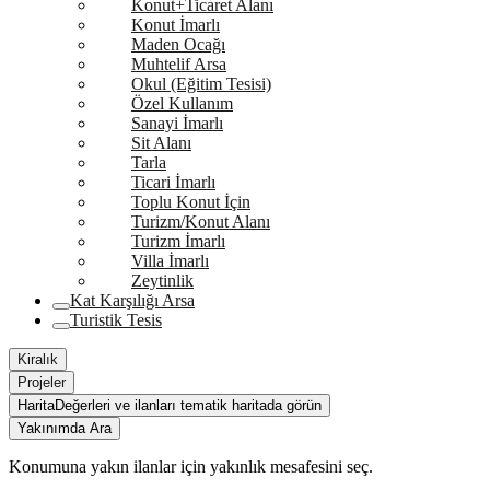
Konut+Ticaret Alanı
Konut İmarlı
Maden Ocağı
Muhtelif Arsa
Okul (Eğitim Tesisi)
Özel Kullanım
Sanayi İmarlı
Sit Alanı
Tarla
Ticari İmarlı
Toplu Konut İçin
Turizm/Konut Alanı
Turizm İmarlı
Villa İmarlı
Zeytinlik
Kat Karşılığı Arsa
Turistik Tesis
Kiralık
Projeler
Harita
Değerleri ve ilanları tematik haritada görün
Yakınımda Ara
Konumuna yakın ilanlar için yakınlık mesafesini seç.