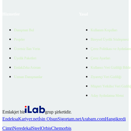
Hizmetler
Yasal
Danışman Bul
Kullanım Koşulları
Projeler
Bireysel Üyelik Sözleşmesi
Ücretsiz İlan Verin
Çerez Politikası ve Aydınlat
Üyelik Paketleri
Çerez Ayarları
EmlakZeka Asistan
Kullanıcı Veri Gizliliği Bildi
Uzman Danışmanlar
Ziyaretçi Veri Gizliliği
Müşteri Yetkilisi Veri Gizlili
Aday Aydınlatma Metni
Emlakjet bir
grup şirketidir.
Endeksa
Kariyer.net
İşin Olsun
Sigortam.net
Arabam.com
Hangikredi
Cimri
Neredekal
SteelOrbis
Chemorbis