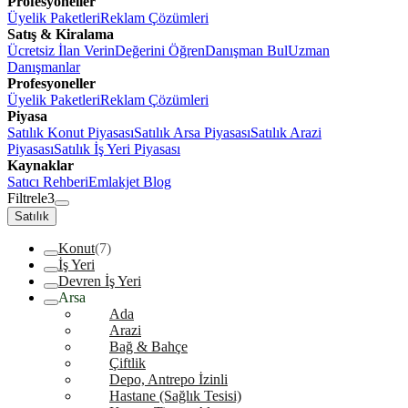
Profesyoneller
Üyelik Paketleri
Reklam Çözümleri
Satış & Kiralama
Ücretsiz İlan Verin
Değerini Öğren
Danışman Bul
Uzman
Danışmanlar
Profesyoneller
Üyelik Paketleri
Reklam Çözümleri
Piyasa
Satılık Konut Piyasası
Satılık Arsa Piyasası
Satılık Arazi
Piyasası
Satılık İş Yeri Piyasası
Kaynaklar
Satıcı Rehberi
Emlakjet Blog
Filtrele
3
Satılık
Konut
(7)
İş Yeri
Devren İş Yeri
Arsa
Ada
Arazi
Bağ & Bahçe
Çiftlik
Depo, Antrepo İzinli
Hastane (Sağlık Tesisi)