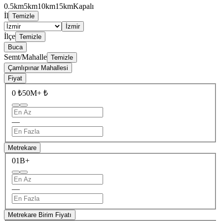
0.5km
5km
10km
15km
Kapalı
İl
Temizle
İzmir
İlçe
Temizle
Buca
Semt/Mahalle
Temizle
Çamlıpınar Mahallesi
Fiyat
0 ₺
50M+ ₺
—
Metrekare
0
1B+
—
Metrekare Birim Fiyatı