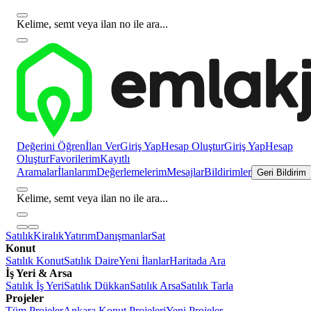
Kelime, semt veya ilan no ile ara...
Değerini Öğren
İlan Ver
Giriş Yap
Hesap Oluştur
Giriş Yap
Hesap
Oluştur
Favorilerim
Kayıtlı
Aramalar
İlanlarım
Değerlemelerim
Mesajlar
Bildirimler
Geri Bildirim
Kelime, semt veya ilan no ile ara...
Satılık
Kiralık
Yatırım
Danışmanlar
Sat
Konut
Satılık Konut
Satılık Daire
Yeni İlanlar
Haritada Ara
İş Yeri & Arsa
Satılık İş Yeri
Satılık Dükkan
Satılık Arsa
Satılık Tarla
Projeler
Tüm Projeler
Ankara Konut Projeleri
Yeni Projeler