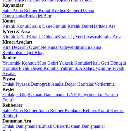
Kaynaklar
Satın Alma Rehberi
Konut Kredisi Rehberi
Uzman
Danışmanlar
Emlakjet Blog
Konut
Kiralık Konut
Kiralık Daire
Günlük Kiralık Daire
Haritada Ara
İş Yeri & Arsa
Kiralık İş Yeri
Kiralık Dükkan
Kiralık İş Yeri Piyasası
Kiralık Arsa
Kiracı Araçları
Kira Değerini Öğren
Ne Kadar Ödeyebilirim
Kiralama
Rehberi
Emlakjet Blog
İlanlar
Yatırımlık Konutlar
Kira Geliri Yüksek Konutlar
Hızlı Geri Dönüşlü
Konutlar
Fiyatı Düşen Konutlar
Yatırımlık Arsalar
Uygun m² Fiyatlı
Arsalar
Piyasa
Emlak Piyasası
Demografi Analizi
Değer Haritaları
Verilerimiz
Keşfet
Emlakjet Blog
Uzman Danışmanlar
GYF (Gayrimenkul Yatırım
Fonu)
Rehberler
Satın Alma Rehberi
Satıcı Rehberi
Kiralama Rehberi
Konut Kredisi
Rehberi
Danışman Ara
Emlak Danışmanları
Emlak Ofisleri
Uzman Danışmanlar