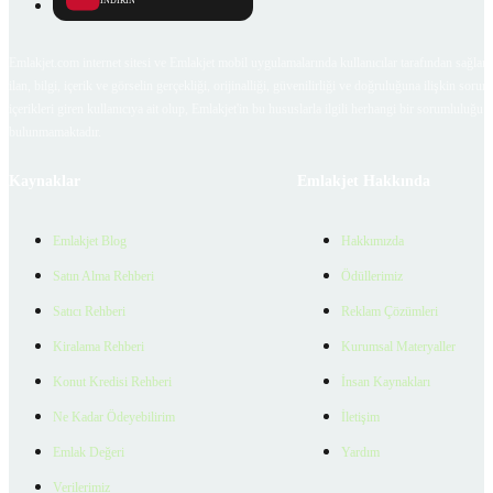
İNDİRİN
Emlakjet.com internet sitesi ve Emlakjet mobil uygulamalarında kullanıcılar tarafından sağlana
ilan, bilgi, içerik ve görselin gerçekliği, orijinalliği, güvenilirliği ve doğruluğuna ilişkin soru
içerikleri giren kullanıcıya ait olup, Emlakjet'in bu hususlarla ilgili herhangi bir sorumluluğu
bulunmamaktadır.
Kaynaklar
Emlakjet Hakkında
Emlakjet Blog
Hakkımızda
Satın Alma Rehberi
Ödüllerimiz
Satıcı Rehberi
Reklam Çözümleri
Kiralama Rehberi
Kurumsal Materyaller
Konut Kredisi Rehberi
İnsan Kaynakları
Ne Kadar Ödeyebilirim
İletişim
Emlak Değeri
Yardım
Verilerimiz