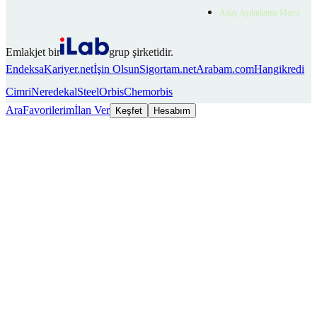
Aday Aydınlatma Metni
Emlakjet bir
grup şirketidir.
Endeksa
Kariyer.net
İşin Olsun
Sigortam.net
Arabam.com
Hangikredi
Cimri
Neredekal
SteelOrbis
Chemorbis
Ara
Favorilerim
İlan Ver
Keşfet
Hesabım