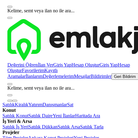
Kelime, semt veya ilan no ile ara...
Değerini Öğren
İlan Ver
Giriş Yap
Hesap Oluştur
Giriş Yap
Hesap
Oluştur
Favorilerim
Kayıtlı
Aramalar
İlanlarım
Değerlemelerim
Mesajlar
Bildirimler
Geri Bildirim
Kelime, semt veya ilan no ile ara...
Satılık
Kiralık
Yatırım
Danışmanlar
Sat
Konut
Satılık Konut
Satılık Daire
Yeni İlanlar
Haritada Ara
İş Yeri & Arsa
Satılık İş Yeri
Satılık Dükkan
Satılık Arsa
Satılık Tarla
Projeler
Tüm Projeler
Ankara Konut Projeleri
Yeni Projeler