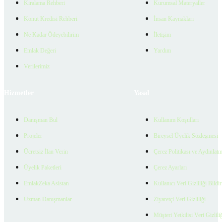
Kiralama Rehberi
Kurumsal Materyaller
Konut Kredisi Rehberi
İnsan Kaynakları
Ne Kadar Ödeyebilirim
İletişim
Emlak Değeri
Yardım
Verilerimiz
Hizmetler
Yasal
Danışman Bul
Kullanım Koşulları
Projeler
Bireysel Üyelik Sözleşmesi
Ücretsiz İlan Verin
Çerez Politikası ve Aydınlat
Üyelik Paketleri
Çerez Ayarları
EmlakZeka Asistan
Kullanıcı Veri Gizliliği Bildi
Uzman Danışmanlar
Ziyaretçi Veri Gizliliği
Müşteri Yetkilisi Veri Gizlili