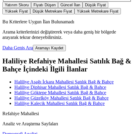
Yatırım Skoru
Fiyatı Düşen
Güncel İlan
Düşük Fiyat
Yüksek Fiyat
Düşük Metrekare Fiyat
Yüksek Metrekare Fiyat
Bu Kriterlere Uygun İlan Bulunamadı
Arama kriterlerinizi değiştirerek veya daha geniş bir bölgede
arayarak tekrar deneyebilirsiniz.
Daha Geniş Ara
Aramayı Kaydet
Haliliye Refahiye Mahallesi Satılık Bağ &
Bahçe İçindeki İlgili İlanlar
Haliliye Aşağı İçkara Mahallesi Satılık Bağ & Bahçe
Haliliye Diphisar Mahallesi Satılık Bağ & Bahçe
Haliliye Göktepe Mahallesi Satılık Bağ & Bahçe
Haliliye Güzelköy Mahallesi Satılık Bağ & Bahçe
Haliliye Kalecik Mahallesi Satılık Bağ & Bahçe
Refahiye Mahallesi
Analiz ve Araştırma Sayfaları
Demografi Analizi