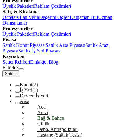
Profesyoneller
Üyelik Paketleri
Reklam Çözümleri
Satış & Kiralama
Ücretsiz İlan Verin
Değerini Öğren
Danışman Bul
Uzman
Danışmanlar
Profesyoneller
Üyelik Paketleri
Reklam Çözümleri
Piyasa
Satılık Konut Piyasası
Satılık Arsa Piyasası
Satılık Arazi
Piyasası
Satılık İş Yeri Piyasası
Kaynaklar
Satıcı Rehberi
Emlakjet Blog
Filtrele
3
Satılık
Konut
(2)
İş Yeri
(1)
Devren İş Yeri
Arsa
Ada
Arazi
Bağ & Bahçe
Çiftlik
Depo, Antrepo İzinli
Hastane (Sağlık Tesisi)