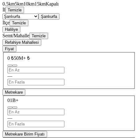
0.5km
5km
10km
15km
Kapalı
İl
Temizle
Şanlıurfa
İlçe
Temizle
Haliliye
Semt/Mahalle
Temizle
Refahiye Mahallesi
Fiyat
0 ₺
50M+ ₺
—
Metrekare
0
1B+
—
Metrekare Birim Fiyatı