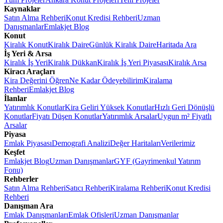
Kaynaklar
Satın Alma Rehberi
Konut Kredisi Rehberi
Uzman
Danışmanlar
Emlakjet Blog
Konut
Kiralık Konut
Kiralık Daire
Günlük Kiralık Daire
Haritada Ara
İş Yeri & Arsa
Kiralık İş Yeri
Kiralık Dükkan
Kiralık İş Yeri Piyasası
Kiralık Arsa
Kiracı Araçları
Kira Değerini Öğren
Ne Kadar Ödeyebilirim
Kiralama
Rehberi
Emlakjet Blog
İlanlar
Yatırımlık Konutlar
Kira Geliri Yüksek Konutlar
Hızlı Geri Dönüşlü
Konutlar
Fiyatı Düşen Konutlar
Yatırımlık Arsalar
Uygun m² Fiyatlı
Arsalar
Piyasa
Emlak Piyasası
Demografi Analizi
Değer Haritaları
Verilerimiz
Keşfet
Emlakjet Blog
Uzman Danışmanlar
GYF (Gayrimenkul Yatırım
Fonu)
Rehberler
Satın Alma Rehberi
Satıcı Rehberi
Kiralama Rehberi
Konut Kredisi
Rehberi
Danışman Ara
Emlak Danışmanları
Emlak Ofisleri
Uzman Danışmanlar