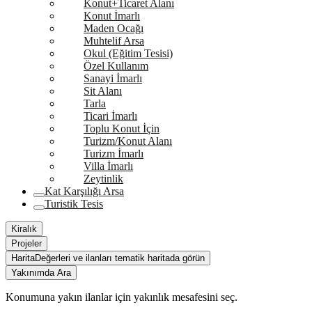
Konut+Ticaret Alanı
Konut İmarlı
Maden Ocağı
Muhtelif Arsa
Okul (Eğitim Tesisi)
Özel Kullanım
Sanayi İmarlı
Sit Alanı
Tarla
Ticari İmarlı
Toplu Konut İçin
Turizm/Konut Alanı
Turizm İmarlı
Villa İmarlı
Zeytinlik
Kat Karşılığı Arsa
Turistik Tesis
Kiralık
Projeler
Harita
Değerleri ve ilanları tematik haritada görün
Yakınımda Ara
Konumuna yakın ilanlar için yakınlık mesafesini seç.