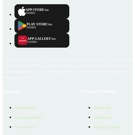
APP STORE
'dan
İNDİRİN
PLAY STORE
'dan
İNDİRİN
APP GALLERY
'den
İNDİRİN
Emlakjet.com internet sitesi ve Emlakjet mobil uygulamalarında kullanıcılar tarafından sağlana
ilan, bilgi, içerik ve görselin gerçekliği, orijinalliği, güvenilirliği ve doğruluğuna ilişkin soru
içerikleri giren kullanıcıya ait olup, Emlakjet'in bu hususlarla ilgili herhangi bir sorumluluğu
bulunmamaktadır.
Kaynaklar
Emlakjet Hakkında
Emlakjet Blog
Hakkımızda
Satın Alma Rehberi
Ödüllerimiz
Satıcı Rehberi
Reklam Çözümleri