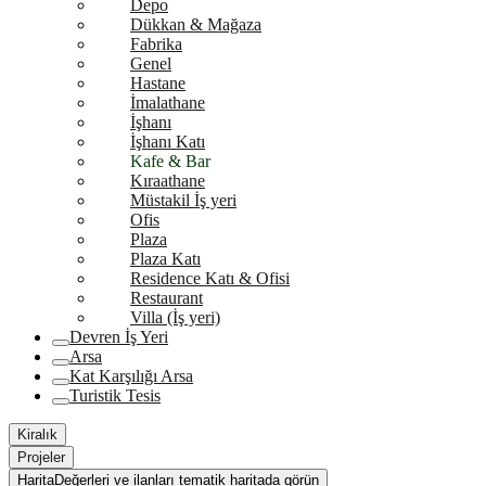
Depo
Dükkan & Mağaza
Fabrika
Genel
Hastane
İmalathane
İşhanı
İşhanı Katı
Kafe & Bar
Kıraathane
Müstakil İş yeri
Ofis
Plaza
Plaza Katı
Residence Katı & Ofisi
Restaurant
Villa (İş yeri)
Devren İş Yeri
Arsa
Kat Karşılığı Arsa
Turistik Tesis
Kiralık
Projeler
Harita
Değerleri ve ilanları tematik haritada görün