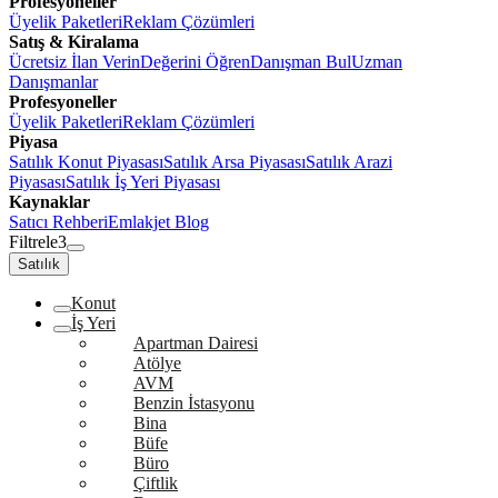
Profesyoneller
Üyelik Paketleri
Reklam Çözümleri
Satış & Kiralama
Ücretsiz İlan Verin
Değerini Öğren
Danışman Bul
Uzman
Danışmanlar
Profesyoneller
Üyelik Paketleri
Reklam Çözümleri
Piyasa
Satılık Konut Piyasası
Satılık Arsa Piyasası
Satılık Arazi
Piyasası
Satılık İş Yeri Piyasası
Kaynaklar
Satıcı Rehberi
Emlakjet Blog
Filtrele
3
Satılık
Konut
İş Yeri
Apartman Dairesi
Atölye
AVM
Benzin İstasyonu
Bina
Büfe
Büro
Çiftlik