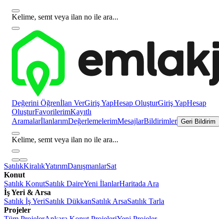
Kelime, semt veya ilan no ile ara...
Değerini Öğren
İlan Ver
Giriş Yap
Hesap Oluştur
Giriş Yap
Hesap
Oluştur
Favorilerim
Kayıtlı
Aramalar
İlanlarım
Değerlemelerim
Mesajlar
Bildirimler
Geri Bildirim
Kelime, semt veya ilan no ile ara...
Satılık
Kiralık
Yatırım
Danışmanlar
Sat
Konut
Satılık Konut
Satılık Daire
Yeni İlanlar
Haritada Ara
İş Yeri & Arsa
Satılık İş Yeri
Satılık Dükkan
Satılık Arsa
Satılık Tarla
Projeler
Tüm Projeler
Ankara Konut Projeleri
Yeni Projeler