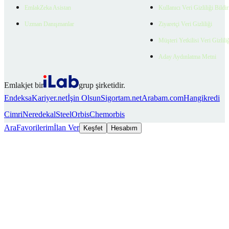
EmlakZeka Asistan
Kullanıcı Veri Gizliliği Bildi
Uzman Danışmanlar
Ziyaretçi Veri Gizliliği
Müşteri Yetkilisi Veri Gizlili
Aday Aydınlatma Metni
Emlakjet bir
grup şirketidir.
Endeksa
Kariyer.net
İşin Olsun
Sigortam.net
Arabam.com
Hangikredi
Cimri
Neredekal
SteelOrbis
Chemorbis
Ara
Favorilerim
İlan Ver
Keşfet
Hesabım