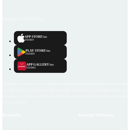
Emlakjet © 2006-2026
APP STORE
'dan
İNDİRİN
PLAY STORE
'dan
İNDİRİN
APP GALLERY
'den
İNDİRİN
Emlakjet.com internet sitesi ve Emlakjet mobil uygulamalarında kullanıcılar tarafından sağlana
ilan, bilgi, içerik ve görselin gerçekliği, orijinalliği, güvenilirliği ve doğruluğuna ilişkin soru
içerikleri giren kullanıcıya ait olup, Emlakjet'in bu hususlarla ilgili herhangi bir sorumluluğu
bulunmamaktadır.
Kaynaklar
Emlakjet Hakkında