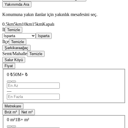
Yakınımda Ara
Konumuna yakın ilanlar için yakınlık mesafesini seç.
0.5km
5km
10km
15km
Kapalı
İl
Temizle
Isparta
İlçe
Temizle
Şarkikaraağaç
Semt/Mahalle
Temizle
Salur Köyü
Fiyat
0 ₺
50M+ ₺
—
Metrekare
Brüt m²
Net m²
0 m²
1B+ m²