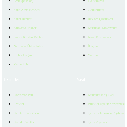
Emlakjet Blog
Hakkımızda
Satın Alma Rehberi
Ödüllerimiz
Satıcı Rehberi
Reklam Çözümleri
Kiralama Rehberi
Kurumsal Materyaller
Konut Kredisi Rehberi
İnsan Kaynakları
Ne Kadar Ödeyebilirim
İletişim
Emlak Değeri
Yardım
Verilerimiz
Hizmetler
Yasal
Danışman Bul
Kullanım Koşulları
Projeler
Bireysel Üyelik Sözleşmesi
Ücretsiz İlan Verin
Çerez Politikası ve Aydınlat
Üyelik Paketleri
Çerez Ayarları