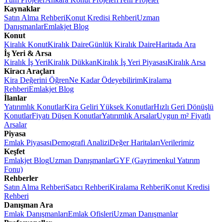
Kaynaklar
Satın Alma Rehberi
Konut Kredisi Rehberi
Uzman
Danışmanlar
Emlakjet Blog
Konut
Kiralık Konut
Kiralık Daire
Günlük Kiralık Daire
Haritada Ara
İş Yeri & Arsa
Kiralık İş Yeri
Kiralık Dükkan
Kiralık İş Yeri Piyasası
Kiralık Arsa
Kiracı Araçları
Kira Değerini Öğren
Ne Kadar Ödeyebilirim
Kiralama
Rehberi
Emlakjet Blog
İlanlar
Yatırımlık Konutlar
Kira Geliri Yüksek Konutlar
Hızlı Geri Dönüşlü
Konutlar
Fiyatı Düşen Konutlar
Yatırımlık Arsalar
Uygun m² Fiyatlı
Arsalar
Piyasa
Emlak Piyasası
Demografi Analizi
Değer Haritaları
Verilerimiz
Keşfet
Emlakjet Blog
Uzman Danışmanlar
GYF (Gayrimenkul Yatırım
Fonu)
Rehberler
Satın Alma Rehberi
Satıcı Rehberi
Kiralama Rehberi
Konut Kredisi
Rehberi
Danışman Ara
Emlak Danışmanları
Emlak Ofisleri
Uzman Danışmanlar