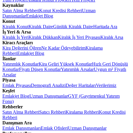
Kaynaklar
Satın Alma Rehberi
Konut Kredisi Rehberi
Uzman
Danışmanlar
Emlakjet Blog
Konut
Kiralık Konut
Kiralık Daire
Günlük Kiralık Daire
Haritada Ara
İş Yeri & Arsa
Kiralık İş Yeri
Kiralık Dükkan
Kiralık İş Yeri Piyasası
Kiralık Arsa
Kiracı Araçları
Kira Değerini Öğren
Ne Kadar Ödeyebilirim
Kiralama
Rehberi
Emlakjet Blog
İlanlar
Yatırımlık Konutlar
Kira Geliri Yüksek Konutlar
Hızlı Geri Dönüşlü
Konutlar
Fiyatı Düşen Konutlar
Yatırımlık Arsalar
Uygun m² Fiyatlı
Arsalar
Piyasa
Emlak Piyasası
Demografi Analizi
Değer Haritaları
Verilerimiz
Keşfet
Emlakjet Blog
Uzman Danışmanlar
GYF (Gayrimenkul Yatırım
Fonu)
Rehberler
Satın Alma Rehberi
Satıcı Rehberi
Kiralama Rehberi
Konut Kredisi
Rehberi
Danışman Ara
Emlak Danışmanları
Emlak Ofisleri
Uzman Danışmanlar