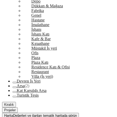
Depo
Dükkan & Mağaza
Fabrika
Genel
Hastane
İmalathane
İşhanı
İşhanı Katı
Kafe & Bar
Kıraathane
Müstakil İş yeri
Ofis
Plaza
Plaza Katı
Residence Katı & Ofisi
Restaurant
Villa (İş yeri)
Devren İş Yeri
Arsa
(2)
Kat Karşılığı Arsa
Turistik Tesis
Kiralık
Projeler
Harita
Değerleri ve ilanları tematik haritada görün