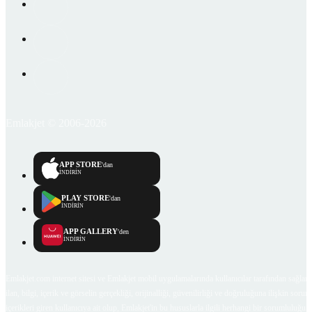
Emlakjet © 2006-2026
APP STORE
'dan
İNDİRİN
PLAY STORE
'dan
İNDİRİN
APP GALLERY
'den
İNDİRİN
Emlakjet.com internet sitesi ve Emlakjet mobil uygulamalarında kullanıcılar tarafından sağlana
ilan, bilgi, içerik ve görselin gerçekliği, orijinalliği, güvenilirliği ve doğruluğuna ilişkin soru
içerikleri giren kullanıcıya ait olup, Emlakjet'in bu hususlarla ilgili herhangi bir sorumluluğu