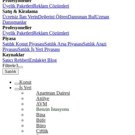
Profesyoneller
Üyelik Paketleri
Reklam Çözümleri
Satış & Kiralama
Ücretsiz İlan Verin
Değerini Öğren
Danışman Bul
Uzman
Danışmanlar
Profesyoneller
Üyelik Paketleri
Reklam Çözümleri
Piyasa
Satılık Konut Piyasası
Satılık Arsa Piyasası
Satılık Arazi
Piyasası
Satılık İş Yeri Piyasası
Kaynaklar
Satıcı Rehberi
Emlakjet Blog
Filtrele
3
Satılık
Konut
İş Yeri
Apartman Dairesi
Atölye
AVM
Benzin İstasyonu
Bina
Büfe
Büro
Çiftlik