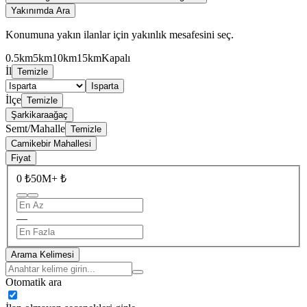
Yakınımda Ara
Konumuna yakın ilanlar için yakınlık mesafesini seç.
0.5km
5km
10km
15km
Kapalı
İl
Temizle
Isparta
İlçe
Temizle
Şarkikaraağaç
Semt/Mahalle
Temizle
Camikebir Mahallesi
Fiyat
0 ₺
50M+ ₺
—
Arama Kelimesi
Otomatik ara