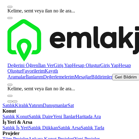
Kelime, semt veya ilan no ile ara...
Değerini Öğren
İlan Ver
Giriş Yap
Hesap Oluştur
Giriş Yap
Hesap
Oluştur
Favorilerim
Kayıtlı
Aramalar
İlanlarım
Değerlemelerim
Mesajlar
Bildirimler
Geri Bildirim
Kelime, semt veya ilan no ile ara...
Satılık
Kiralık
Yatırım
Danışmanlar
Sat
Konut
Satılık Konut
Satılık Daire
Yeni İlanlar
Haritada Ara
İş Yeri & Arsa
Satılık İş Yeri
Satılık Dükkan
Satılık Arsa
Satılık Tarla
Projeler
Tüm Projeler
Ankara Konut Projeleri
Yeni Projeler