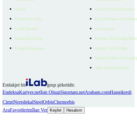
Projeler
Bireysel Üyelik Sözleşmesi
Ücretsiz İlan Verin
Çerez Politikası ve Aydınlat
Üyelik Paketleri
Çerez Ayarları
EmlakZeka Asistan
Kullanıcı Veri Gizliliği Bildi
Uzman Danışmanlar
Ziyaretçi Veri Gizliliği
Müşteri Yetkilisi Veri Gizlili
Aday Aydınlatma Metni
Emlakjet bir
grup şirketidir.
Endeksa
Kariyer.net
İşin Olsun
Sigortam.net
Arabam.com
Hangikredi
Cimri
Neredekal
SteelOrbis
Chemorbis
Ara
Favorilerim
İlan Ver
Keşfet
Hesabım