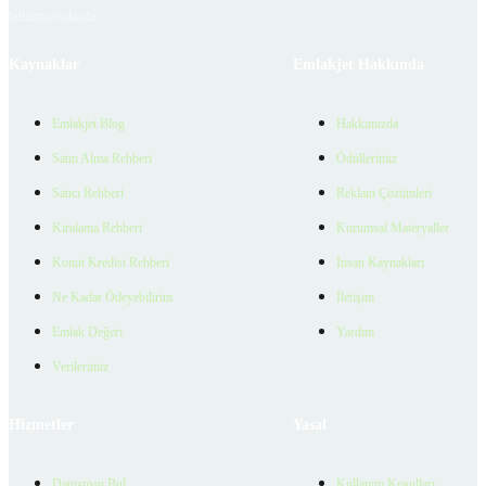
bulunmamaktadır.
Kaynaklar
Emlakjet Hakkında
Emlakjet Blog
Hakkımızda
Satın Alma Rehberi
Ödüllerimiz
Satıcı Rehberi
Reklam Çözümleri
Kiralama Rehberi
Kurumsal Materyaller
Konut Kredisi Rehberi
İnsan Kaynakları
Ne Kadar Ödeyebilirim
İletişim
Emlak Değeri
Yardım
Verilerimiz
Hizmetler
Yasal
Danışman Bul
Kullanım Koşulları