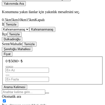
Yakınımda Ara
Konumuna yakın ilanlar için yakınlık mesafesini seç.
0.5km
5km
10km
15km
Kapalı
İl
Temizle
Kahramanmaraş
İlçe
Temizle
Dulkadiroğlu
Semt/Mahalle
Temizle
Şerefoğlu Mahallesi
Fiyat
0 ₺
50M+ ₺
—
Arama Kelimesi
Otomatik ara