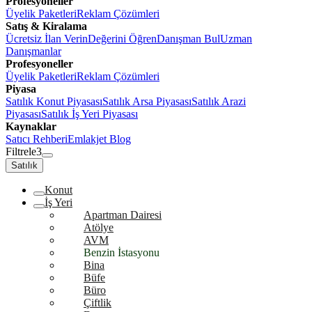
Profesyoneller
Üyelik Paketleri
Reklam Çözümleri
Satış & Kiralama
Ücretsiz İlan Verin
Değerini Öğren
Danışman Bul
Uzman
Danışmanlar
Profesyoneller
Üyelik Paketleri
Reklam Çözümleri
Piyasa
Satılık Konut Piyasası
Satılık Arsa Piyasası
Satılık Arazi
Piyasası
Satılık İş Yeri Piyasası
Kaynaklar
Satıcı Rehberi
Emlakjet Blog
Filtrele
3
Satılık
Konut
İş Yeri
Apartman Dairesi
Atölye
AVM
Benzin İstasyonu
Bina
Büfe
Büro
Çiftlik