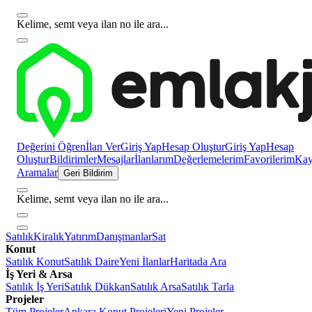
Kelime, semt veya ilan no ile ara...
Değerini Öğren
İlan Ver
Giriş Yap
Hesap Oluştur
Giriş Yap
Hesap
Oluştur
Bildirimler
Mesajlar
İlanlarım
Değerlemelerim
Favorilerim
Kayı
Aramalar
Geri Bildirim
Kelime, semt veya ilan no ile ara...
Satılık
Kiralık
Yatırım
Danışmanlar
Sat
Konut
Satılık Konut
Satılık Daire
Yeni İlanlar
Haritada Ara
İş Yeri & Arsa
Satılık İş Yeri
Satılık Dükkan
Satılık Arsa
Satılık Tarla
Projeler
Tüm Projeler
Ankara Konut Projeleri
Yeni Projeler