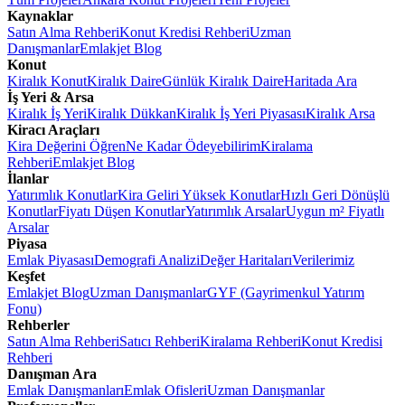
Kaynaklar
Satın Alma Rehberi
Konut Kredisi Rehberi
Uzman
Danışmanlar
Emlakjet Blog
Konut
Kiralık Konut
Kiralık Daire
Günlük Kiralık Daire
Haritada Ara
İş Yeri & Arsa
Kiralık İş Yeri
Kiralık Dükkan
Kiralık İş Yeri Piyasası
Kiralık Arsa
Kiracı Araçları
Kira Değerini Öğren
Ne Kadar Ödeyebilirim
Kiralama
Rehberi
Emlakjet Blog
İlanlar
Yatırımlık Konutlar
Kira Geliri Yüksek Konutlar
Hızlı Geri Dönüşlü
Konutlar
Fiyatı Düşen Konutlar
Yatırımlık Arsalar
Uygun m² Fiyatlı
Arsalar
Piyasa
Emlak Piyasası
Demografi Analizi
Değer Haritaları
Verilerimiz
Keşfet
Emlakjet Blog
Uzman Danışmanlar
GYF (Gayrimenkul Yatırım
Fonu)
Rehberler
Satın Alma Rehberi
Satıcı Rehberi
Kiralama Rehberi
Konut Kredisi
Rehberi
Danışman Ara
Emlak Danışmanları
Emlak Ofisleri
Uzman Danışmanlar