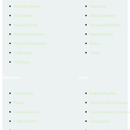
Satın Alma Rehberi
Ödüllerimiz
Satıcı Rehberi
Reklam Çözümleri
Kiralama Rehberi
Kurumsal Materyaller
Konut Kredisi Rehberi
İnsan Kaynakları
Ne Kadar Ödeyebilirim
İletişim
Emlak Değeri
Yardım
Verilerimiz
Hizmetler
Yasal
Danışman Bul
Kullanım Koşulları
Projeler
Bireysel Üyelik Sözleşmesi
Ücretsiz İlan Verin
Çerez Politikası ve Aydınlat
Üyelik Paketleri
Çerez Ayarları