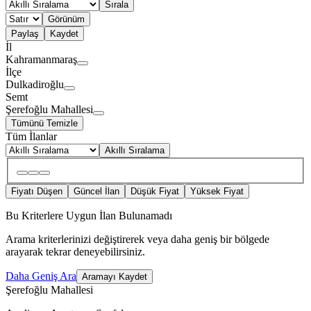
Sırala
Görünüm
Paylaş
Kaydet
İl
Kahramanmaraş
İlçe
Dulkadiroğlu
Semt
Şerefoğlu Mahallesi
Tümünü Temizle
Tüm İlanlar
Akıllı Sıralama
Fiyatı Düşen
Güncel İlan
Düşük Fiyat
Yüksek Fiyat
Bu Kriterlere Uygun İlan Bulunamadı
Arama kriterlerinizi değiştirerek veya daha geniş bir bölgede
arayarak tekrar deneyebilirsiniz.
Daha Geniş Ara
Aramayı Kaydet
Şerefoğlu Mahallesi