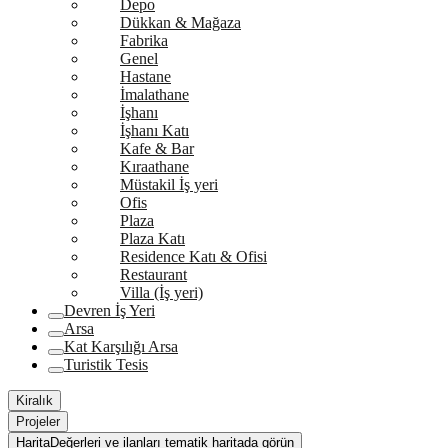
Depo
Dükkan & Mağaza
Fabrika
Genel
Hastane
İmalathane
İşhanı
İşhanı Katı
Kafe & Bar
Kıraathane
Müstakil İş yeri
Ofis
Plaza
Plaza Katı
Residence Katı & Ofisi
Restaurant
Villa (İş yeri)
Devren İş Yeri
Arsa
Kat Karşılığı Arsa
Turistik Tesis
Kiralık
Projeler
Harita
Değerleri ve ilanları tematik haritada görün