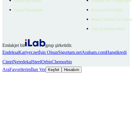
EmlakZeka Asistan
Kullanıcı Veri Gizliliği Bildi
Uzman Danışmanlar
Ziyaretçi Veri Gizliliği
Müşteri Yetkilisi Veri Gizlili
Aday Aydınlatma Metni
Emlakjet bir
grup şirketidir.
Endeksa
Kariyer.net
İşin Olsun
Sigortam.net
Arabam.com
Hangikredi
Cimri
Neredekal
SteelOrbis
Chemorbis
Ara
Favorilerim
İlan Ver
Keşfet
Hesabım