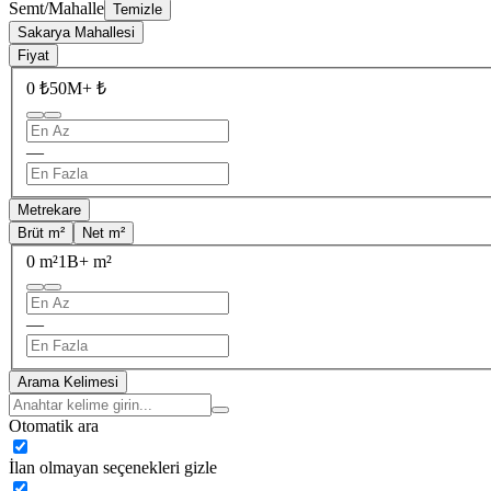
Semt/Mahalle
Temizle
Sakarya Mahallesi
Fiyat
0 ₺
50M+ ₺
—
Metrekare
Brüt m²
Net m²
0 m²
1B+ m²
—
Arama Kelimesi
Otomatik ara
İlan olmayan seçenekleri gizle