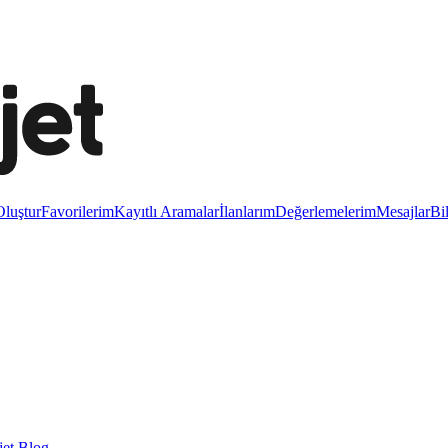
luştur
Favorilerim
Kayıtlı Aramalar
İlanlarım
Değerlemelerim
Mesajlar
Bi
et Blog