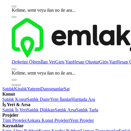
Kelime, semt veya ilan no ile ara...
Değerini Öğren
İlan Ver
Giriş Yap
Hesap Oluştur
Giriş Yap
Hesap O
Kelime, semt veya ilan no ile ara...
Satılık
Kiralık
Yatırım
Danışmanlar
Sat
Konut
Satılık Konut
Satılık Daire
Yeni İlanlar
Haritada Ara
İş Yeri & Arsa
Satılık İş Yeri
Satılık Dükkan
Satılık Arsa
Satılık Tarla
Projeler
Tüm Projeler
Ankara Konut Projeleri
Yeni Projeler
Kaynaklar
Satın Alma Rehberi
Konut Kredisi Rehberi
Uzman Danışmanlar
Emlakj