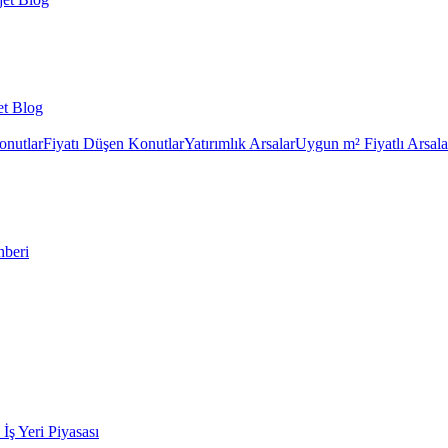
et Blog
onutlar
Fiyatı Düşen Konutlar
Yatırımlık Arsalar
Uygun m² Fiyatlı Arsala
hberi
k İş Yeri Piyasası