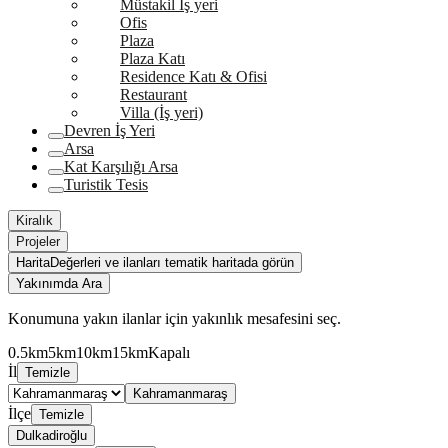
Müstakil İş yeri
Ofis
Plaza
Plaza Katı
Residence Katı & Ofisi
Restaurant
Villa (İş yeri)
Devren İş Yeri
Arsa
Kat Karşılığı Arsa
Turistik Tesis
Kiralık
Projeler
Harita
Değerleri ve ilanları tematik haritada görün
Yakınımda Ara
Konumuna yakın ilanlar için yakınlık mesafesini seç.
0.5km
5km
10km
15km
Kapalı
İl
Temizle
Kahramanmaraş
İlçe
Temizle
Dulkadiroğlu