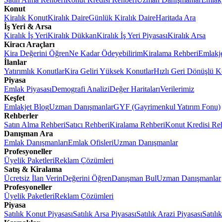
Konut
Kiralık Konut
Kiralık Daire
Günlük Kiralık Daire
Haritada Ara
İş Yeri & Arsa
Kiralık İş Yeri
Kiralık Dükkan
Kiralık İş Yeri Piyasası
Kiralık Arsa
Kiracı Araçları
Kira Değerini Öğren
Ne Kadar Ödeyebilirim
Kiralama Rehberi
Emlakj
İlanlar
Yatırımlık Konutlar
Kira Geliri Yüksek Konutlar
Hızlı Geri Dönüşlü K
Piyasa
Emlak Piyasası
Demografi Analizi
Değer Haritaları
Verilerimiz
Keşfet
Emlakjet Blog
Uzman Danışmanlar
GYF (Gayrimenkul Yatırım Fonu)
Rehberler
Satın Alma Rehberi
Satıcı Rehberi
Kiralama Rehberi
Konut Kredisi Re
Danışman Ara
Emlak Danışmanları
Emlak Ofisleri
Uzman Danışmanlar
Profesyoneller
Üyelik Paketleri
Reklam Çözümleri
Satış & Kiralama
Ücretsiz İlan Verin
Değerini Öğren
Danışman Bul
Uzman Danışmanlar
Profesyoneller
Üyelik Paketleri
Reklam Çözümleri
Piyasa
Satılık Konut Piyasası
Satılık Arsa Piyasası
Satılık Arazi Piyasası
Satılı