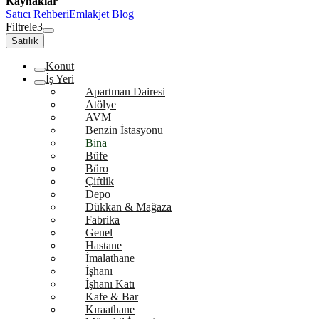
Kaynaklar
Satıcı Rehberi
Emlakjet Blog
Filtrele
3
Satılık
Konut
İş Yeri
Apartman Dairesi
Atölye
AVM
Benzin İstasyonu
Bina
Büfe
Büro
Çiftlik
Depo
Dükkan & Mağaza
Fabrika
Genel
Hastane
İmalathane
İşhanı
İşhanı Katı
Kafe & Bar
Kıraathane