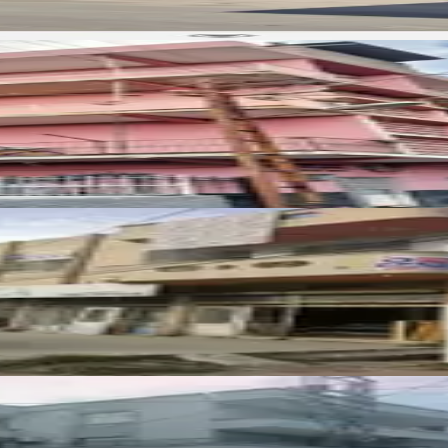
üstakil 2. Katlı Ev
nda 3. Dükan 2ve 3 Katlarda 3+1 Ev