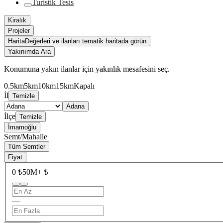
Turistik Tesis
Kiralık
Projeler
Harita
Değerleri ve ilanları tematik haritada görün
Yakınımda Ara
Konumuna yakın ilanlar için yakınlık mesafesini seç.
0.5km
5km
10km
15km
Kapalı
İl
Temizle
Adana
İlçe
Temizle
İmamoğlu
Semt/Mahalle
Tüm Semtler
Fiyat
0 ₺
50M+ ₺
—