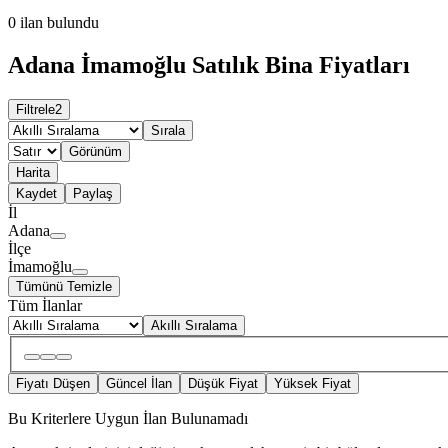
0
ilan bulundu
Adana İmamoğlu Satılık Bina Fiyatları
Filtrele
2
Sırala
Görünüm
Harita
Kaydet
Paylaş
İl
Adana
İlçe
İmamoğlu
Tümünü Temizle
Tüm İlanlar
Akıllı Sıralama
Fiyatı Düşen
Güncel İlan
Düşük Fiyat
Yüksek Fiyat
Bu Kriterlere Uygun İlan Bulunamadı