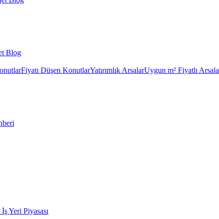
et Blog
onutlar
Fiyatı Düşen Konutlar
Yatırımlık Arsalar
Uygun m² Fiyatlı Arsala
hberi
k İş Yeri Piyasası