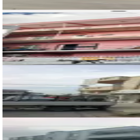
25.000.000 ₺
MANZARALI
Tek Tapu Komple Satlıktır
Seyhan, Meydan Mahallesi
3+1
·
230 m²
·
08.07.2026
6.800.000 ₺
Fevzipaşa Mahallesinde Satılık M
Seyhan, Fevzipaşa Mahallesi
Stüdyo
·
531 m²
·
07.07.2026
15.750.000 ₺
Seyhan Barış Mah Üç Katlı Altı
Seyhan, Barış Mahallesi