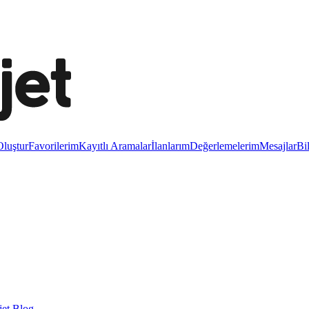
luştur
Favorilerim
Kayıtlı Aramalar
İlanlarım
Değerlemelerim
Mesajlar
Bi
et Blog