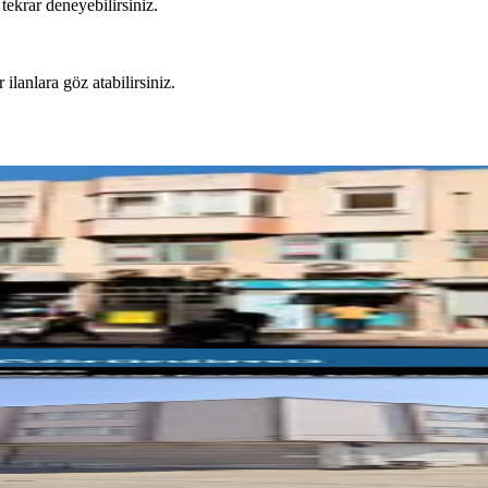
tekrar deneyebilirsiniz.
 ilanlara göz atabilirsiniz.
 Dükkan/işyeri/mesken 15 Ayrı Tapu