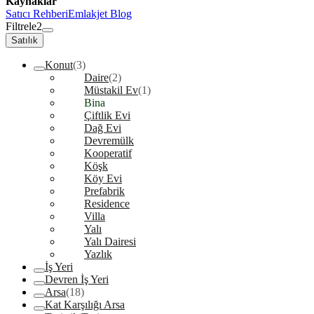
Kaynaklar
Satıcı Rehberi
Emlakjet Blog
Filtrele
2
Satılık
Konut
(3)
Daire
(2)
Müstakil Ev
(1)
Bina
Çiftlik Evi
Dağ Evi
Devremülk
Kooperatif
Köşk
Köy Evi
Prefabrik
Residence
Villa
Yalı
Yalı Dairesi
Yazlık
İş Yeri
Devren İş Yeri
Arsa
(18)
Kat Karşılığı Arsa