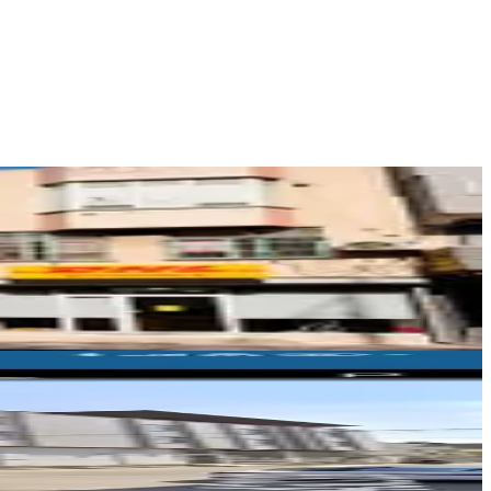
SELANİK GAYRİMENKUL
ufuk ulunç
Ara
KOZAN GAYRİMENKUL
İzzet Kozan
Ara