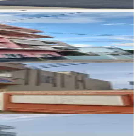
Sergen eken
Ara
İŞBİLİR GAYRİMENKUL
ERHAN GÖRÜR
Ara
İŞBİLİR GAYRİMENKUL
ERHAN GÖRÜR