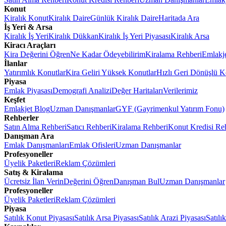
Konut
Kiralık Konut
Kiralık Daire
Günlük Kiralık Daire
Haritada Ara
İş Yeri & Arsa
Kiralık İş Yeri
Kiralık Dükkan
Kiralık İş Yeri Piyasası
Kiralık Arsa
Kiracı Araçları
Kira Değerini Öğren
Ne Kadar Ödeyebilirim
Kiralama Rehberi
Emlakj
İlanlar
Yatırımlık Konutlar
Kira Geliri Yüksek Konutlar
Hızlı Geri Dönüşlü K
Piyasa
Emlak Piyasası
Demografi Analizi
Değer Haritaları
Verilerimiz
Keşfet
Emlakjet Blog
Uzman Danışmanlar
GYF (Gayrimenkul Yatırım Fonu)
Rehberler
Satın Alma Rehberi
Satıcı Rehberi
Kiralama Rehberi
Konut Kredisi Re
Danışman Ara
Emlak Danışmanları
Emlak Ofisleri
Uzman Danışmanlar
Profesyoneller
Üyelik Paketleri
Reklam Çözümleri
Satış & Kiralama
Ücretsiz İlan Verin
Değerini Öğren
Danışman Bul
Uzman Danışmanlar
Profesyoneller
Üyelik Paketleri
Reklam Çözümleri
Piyasa
Satılık Konut Piyasası
Satılık Arsa Piyasası
Satılık Arazi Piyasası
Satılı