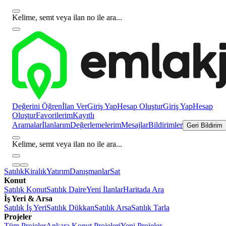
Kelime, semt veya ilan no ile ara...
Değerini Öğren
İlan Ver
Giriş Yap
Hesap Oluştur
Giriş Yap
Hesap
Oluştur
Favorilerim
Kayıtlı
Aramalar
İlanlarım
Değerlemelerim
Mesajlar
Bildirimler
Geri Bildirim
Kelime, semt veya ilan no ile ara...
Satılık
Kiralık
Yatırım
Danışmanlar
Sat
Konut
Satılık Konut
Satılık Daire
Yeni İlanlar
Haritada Ara
İş Yeri & Arsa
Satılık İş Yeri
Satılık Dükkan
Satılık Arsa
Satılık Tarla
Projeler
Tüm Projeler
Ankara Konut Projeleri
Yeni Projeler