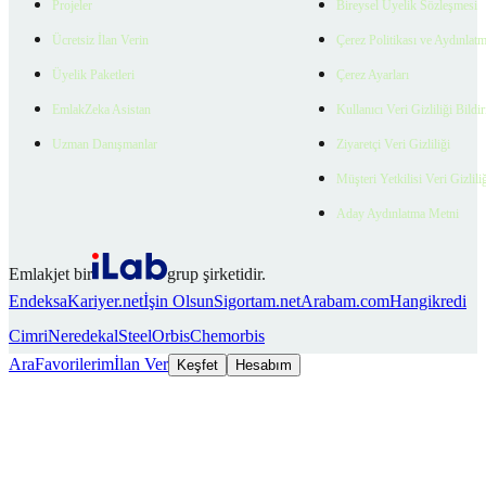
Projeler
Bireysel Üyelik Sözleşmesi
Ücretsiz İlan Verin
Çerez Politikası ve Aydınlat
Üyelik Paketleri
Çerez Ayarları
EmlakZeka Asistan
Kullanıcı Veri Gizliliği Bildi
Uzman Danışmanlar
Ziyaretçi Veri Gizliliği
Müşteri Yetkilisi Veri Gizlili
Aday Aydınlatma Metni
Emlakjet bir
grup şirketidir.
Endeksa
Kariyer.net
İşin Olsun
Sigortam.net
Arabam.com
Hangikredi
Cimri
Neredekal
SteelOrbis
Chemorbis
Ara
Favorilerim
İlan Ver
Keşfet
Hesabım