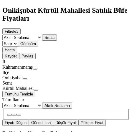
Onikişubat Kürtül Mahallesi Satılık Büfe
Fiyatları
Filtrele
3
Sırala
Görünüm
Harita
Kaydet
Paylaş
İl
Kahramanmaraş
İlçe
Onikişubat
Semt
Kürtül Mahallesi
Tümünü Temizle
Tüm İlanlar
Akıllı Sıralama
Fiyatı Düşen
Güncel İlan
Düşük Fiyat
Yüksek Fiyat