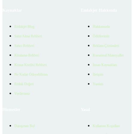
Kaynaklar
Emlakjet Hakkında
Emlakjet Blog
Hakkımızda
Satın Alma Rehberi
Ödüllerimiz
Satıcı Rehberi
Reklam Çözümleri
Kiralama Rehberi
Kurumsal Materyaller
Konut Kredisi Rehberi
İnsan Kaynakları
Ne Kadar Ödeyebilirim
İletişim
Emlak Değeri
Yardım
Verilerimiz
Hizmetler
Yasal
Danışman Bul
Kullanım Koşulları