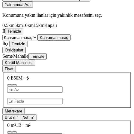
Yakınımda Ara
Konumuna yakın ilanlar için yakınlık mesafesini seç.
0.5km
5km
10km
15km
Kapalı
İl
Temizle
Kahramanmaraş
İlçe
Temizle
Onikişubat
Semt/Mahalle
Temizle
Kürtül Mahallesi
Fiyat
0 ₺
50M+ ₺
—
Metrekare
Brüt m²
Net m²
0 m²
1B+ m²