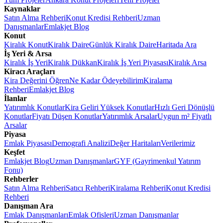
Kaynaklar
Satın Alma Rehberi
Konut Kredisi Rehberi
Uzman
Danışmanlar
Emlakjet Blog
Konut
Kiralık Konut
Kiralık Daire
Günlük Kiralık Daire
Haritada Ara
İş Yeri & Arsa
Kiralık İş Yeri
Kiralık Dükkan
Kiralık İş Yeri Piyasası
Kiralık Arsa
Kiracı Araçları
Kira Değerini Öğren
Ne Kadar Ödeyebilirim
Kiralama
Rehberi
Emlakjet Blog
İlanlar
Yatırımlık Konutlar
Kira Geliri Yüksek Konutlar
Hızlı Geri Dönüşlü
Konutlar
Fiyatı Düşen Konutlar
Yatırımlık Arsalar
Uygun m² Fiyatlı
Arsalar
Piyasa
Emlak Piyasası
Demografi Analizi
Değer Haritaları
Verilerimiz
Keşfet
Emlakjet Blog
Uzman Danışmanlar
GYF (Gayrimenkul Yatırım
Fonu)
Rehberler
Satın Alma Rehberi
Satıcı Rehberi
Kiralama Rehberi
Konut Kredisi
Rehberi
Danışman Ara
Emlak Danışmanları
Emlak Ofisleri
Uzman Danışmanlar