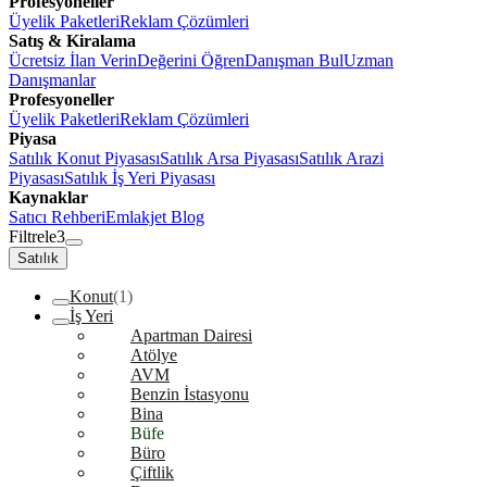
Profesyoneller
Üyelik Paketleri
Reklam Çözümleri
Satış & Kiralama
Ücretsiz İlan Verin
Değerini Öğren
Danışman Bul
Uzman
Danışmanlar
Profesyoneller
Üyelik Paketleri
Reklam Çözümleri
Piyasa
Satılık Konut Piyasası
Satılık Arsa Piyasası
Satılık Arazi
Piyasası
Satılık İş Yeri Piyasası
Kaynaklar
Satıcı Rehberi
Emlakjet Blog
Filtrele
3
Satılık
Konut
(1)
İş Yeri
Apartman Dairesi
Atölye
AVM
Benzin İstasyonu
Bina
Büfe
Büro
Çiftlik