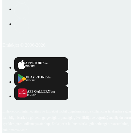
Emlakjet © 2006-2026
APP STORE
'dan
İNDİRİN
PLAY STORE
'dan
İNDİRİN
APP GALLERY
'den
İNDİRİN
Emlakjet.com internet sitesi ve Emlakjet mobil uygulamalarında kullanıcılar tarafından sağlana
ilan, bilgi, içerik ve görselin gerçekliği, orijinalliği, güvenilirliği ve doğruluğuna ilişkin soru
içerikleri giren kullanıcıya ait olup, Emlakjet'in bu hususlarla ilgili herhangi bir sorumluluğu
bulunmamaktadır.