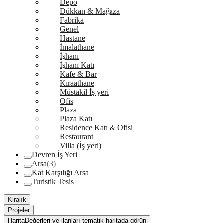
Depo
Dükkan & Mağaza
Fabrika
Genel
Hastane
İmalathane
İşhanı
İşhanı Katı
Kafe & Bar
Kıraathane
Müstakil İş yeri
Ofis
Plaza
Plaza Katı
Residence Katı & Ofisi
Restaurant
Villa (İş yeri)
Devren İş Yeri
Arsa
(3)
Kat Karşılığı Arsa
Turistik Tesis
Kiralık
Projeler
Harita
Değerleri ve ilanları tematik haritada görün