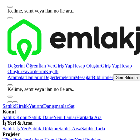
Kelime, semt veya ilan no ile ara...
Değerini Öğren
İlan Ver
Giriş Yap
Hesap Oluştur
Giriş Yap
Hesap
Oluştur
Favorilerim
Kayıtlı
Aramalar
İlanlarım
Değerlemelerim
Mesajlar
Bildirimler
Geri Bildirim
Kelime, semt veya ilan no ile ara...
Satılık
Kiralık
Yatırım
Danışmanlar
Sat
Konut
Satılık Konut
Satılık Daire
Yeni İlanlar
Haritada Ara
İş Yeri & Arsa
Satılık İş Yeri
Satılık Dükkan
Satılık Arsa
Satılık Tarla
Projeler
Tüm Projeler
Ankara Konut Projeleri
Yeni Projeler