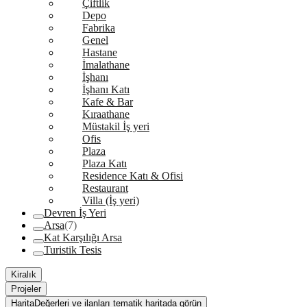
Çiftlik
Depo
Fabrika
Genel
Hastane
İmalathane
İşhanı
İşhanı Katı
Kafe & Bar
Kıraathane
Müstakil İş yeri
Ofis
Plaza
Plaza Katı
Residence Katı & Ofisi
Restaurant
Villa (İş yeri)
Devren İş Yeri
Arsa
(7)
Kat Karşılığı Arsa
Turistik Tesis
Kiralık
Projeler
Harita
Değerleri ve ilanları tematik haritada görün