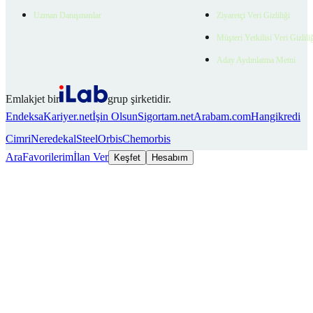
Uzman Danışmanlar
Ziyaretçi Veri Gizliliği
Müşteri Yetkilisi Veri Gizlili
Aday Aydınlatma Metni
Emlakjet bir
grup şirketidir.
Endeksa
Kariyer.net
İşin Olsun
Sigortam.net
Arabam.com
Hangikredi
Cimri
Neredekal
SteelOrbis
Chemorbis
Ara
Favorilerim
İlan Ver
Keşfet
Hesabım