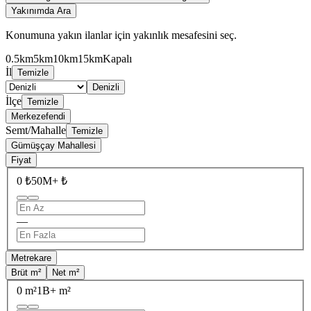
Yakınımda Ara
Konumuna yakın ilanlar için yakınlık mesafesini seç.
0.5km
5km
10km
15km
Kapalı
İl
Temizle
Denizli
İlçe
Temizle
Merkezefendi
Semt/Mahalle
Temizle
Gümüşçay Mahallesi
Fiyat
0 ₺
50M+ ₺
—
Metrekare
Brüt m²
Net m²
0 m²
1B+ m²