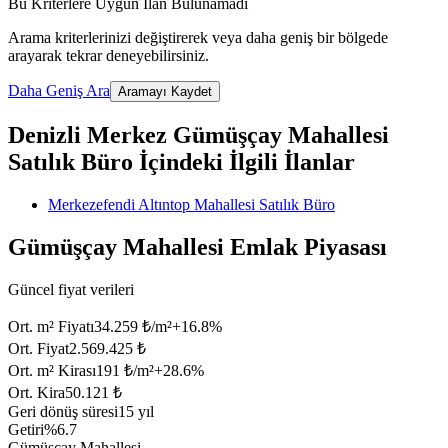
Bu Kriterlere Uygun İlan Bulunamadı
Arama kriterlerinizi değiştirerek veya daha geniş bir bölgede
arayarak tekrar deneyebilirsiniz.
Daha Geniş Ara
Aramayı Kaydet
Denizli Merkez Gümüşçay Mahallesi
Satılık Büro İçindeki İlgili İlanlar
Merkezefendi Altıntop Mahallesi Satılık Büro
Gümüşçay Mahallesi Emlak Piyasası
Güncel fiyat verileri
Ort. m² Fiyatı
34.259 ₺/m²
+
16.8
%
Ort. Fiyat
2.569.425 ₺
Ort. m² Kirası
191 ₺/m²
+
28.6
%
Ort. Kira
50.121 ₺
Geri dönüş süresi
15 yıl
Getiri
%6.7
Gümüşçay Mahallesi