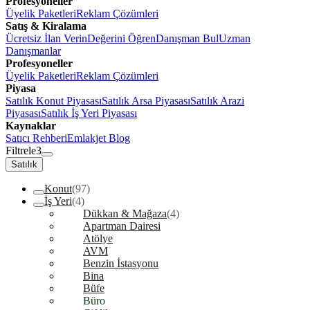
Profesyoneller
Üyelik Paketleri
Reklam Çözümleri
Satış & Kiralama
Ücretsiz İlan Verin
Değerini Öğren
Danışman Bul
Uzman
Danışmanlar
Profesyoneller
Üyelik Paketleri
Reklam Çözümleri
Piyasa
Satılık Konut Piyasası
Satılık Arsa Piyasası
Satılık Arazi
Piyasası
Satılık İş Yeri Piyasası
Kaynaklar
Satıcı Rehberi
Emlakjet Blog
Filtrele
3
Satılık
Konut
(97)
İş Yeri
(4)
Dükkan & Mağaza
(4)
Apartman Dairesi
Atölye
AVM
Benzin İstasyonu
Bina
Büfe
Büro