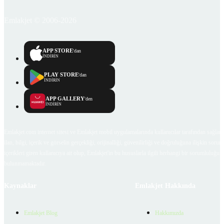
Emlakjet © 2006-2026
APP STORE
'dan
İNDİRİN
PLAY STORE
'dan
İNDİRİN
APP GALLERY
'den
İNDİRİN
Emlakjet.com internet sitesi ve Emlakjet mobil uygulamalarında kullanıcılar tarafından sağlana
ilan, bilgi, içerik ve görselin gerçekliği, orijinalliği, güvenilirliği ve doğruluğuna ilişkin soru
içerikleri giren kullanıcıya ait olup, Emlakjet'in bu hususlarla ilgili herhangi bir sorumluluğu
bulunmamaktadır.
Kaynaklar
Emlakjet Hakkında
Emlakjet Blog
Hakkımızda