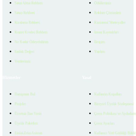
Satın Alma Rehberi
Ödüllerimiz
Satıcı Rehberi
Reklam Çözümleri
Kiralama Rehberi
Kurumsal Materyaller
Konut Kredisi Rehberi
İnsan Kaynakları
Ne Kadar Ödeyebilirim
İletişim
Emlak Değeri
Yardım
Verilerimiz
Hizmetler
Yasal
Danışman Bul
Kullanım Koşulları
Projeler
Bireysel Üyelik Sözleşmesi
Ücretsiz İlan Verin
Çerez Politikası ve Aydınlat
Üyelik Paketleri
Çerez Ayarları
EmlakZeka Asistan
Kullanıcı Veri Gizliliği Bildi