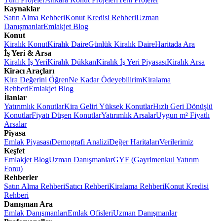
Kaynaklar
Satın Alma Rehberi
Konut Kredisi Rehberi
Uzman
Danışmanlar
Emlakjet Blog
Konut
Kiralık Konut
Kiralık Daire
Günlük Kiralık Daire
Haritada Ara
İş Yeri & Arsa
Kiralık İş Yeri
Kiralık Dükkan
Kiralık İş Yeri Piyasası
Kiralık Arsa
Kiracı Araçları
Kira Değerini Öğren
Ne Kadar Ödeyebilirim
Kiralama
Rehberi
Emlakjet Blog
İlanlar
Yatırımlık Konutlar
Kira Geliri Yüksek Konutlar
Hızlı Geri Dönüşlü
Konutlar
Fiyatı Düşen Konutlar
Yatırımlık Arsalar
Uygun m² Fiyatlı
Arsalar
Piyasa
Emlak Piyasası
Demografi Analizi
Değer Haritaları
Verilerimiz
Keşfet
Emlakjet Blog
Uzman Danışmanlar
GYF (Gayrimenkul Yatırım
Fonu)
Rehberler
Satın Alma Rehberi
Satıcı Rehberi
Kiralama Rehberi
Konut Kredisi
Rehberi
Danışman Ara
Emlak Danışmanları
Emlak Ofisleri
Uzman Danışmanlar