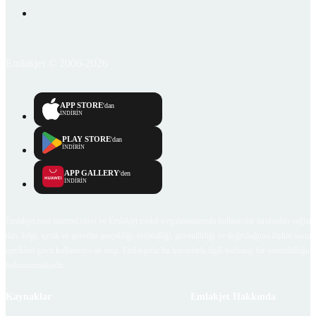
Emlakjet © 2006-2026
APP STORE
'dan
İNDİRİN
PLAY STORE
'dan
İNDİRİN
APP GALLERY
'den
İNDİRİN
Emlakjet.com internet sitesi ve Emlakjet mobil uygulamalarında kullanıcılar tarafından sağlana
ilan, bilgi, içerik ve görselin gerçekliği, orijinalliği, güvenilirliği ve doğruluğuna ilişkin soru
içerikleri giren kullanıcıya ait olup, Emlakjet'in bu hususlarla ilgili herhangi bir sorumluluğu
bulunmamaktadır.
Kaynaklar
Emlakjet Hakkında