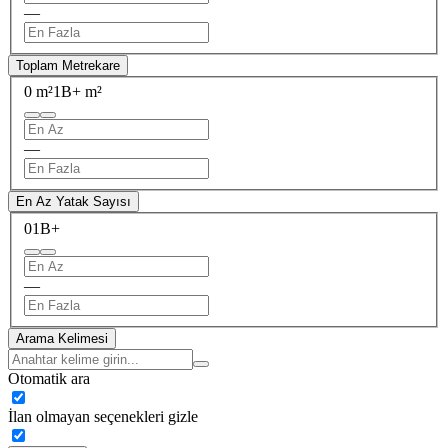
—
Toplam Metrekare
0 m²
1B+ m²
—
En Az Yatak Sayısı
0
1B+
—
Arama Kelimesi
Otomatik ara
İlan olmayan seçenekleri gizle