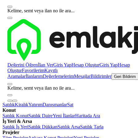
Kelime, semt veya ilan no ile ara...
Değerini Öğren
İlan Ver
Giriş Yap
Hesap Oluştur
Giriş Yap
Hesap
Oluştur
Favorilerim
Kayıtlı
Aramalar
İlanlarım
Değerlemelerim
Mesajlar
Bildirimler
Geri Bildirim
Kelime, semt veya ilan no ile ara...
Satılık
Kiralık
Yatırım
Danışmanlar
Sat
Konut
Satılık Konut
Satılık Daire
Yeni İlanlar
Haritada Ara
İş Yeri & Arsa
Satılık İş Yeri
Satılık Dükkan
Satılık Arsa
Satılık Tarla
Projeler
Tüm Projeler
Ankara Konut Projeleri
Yeni Projeler