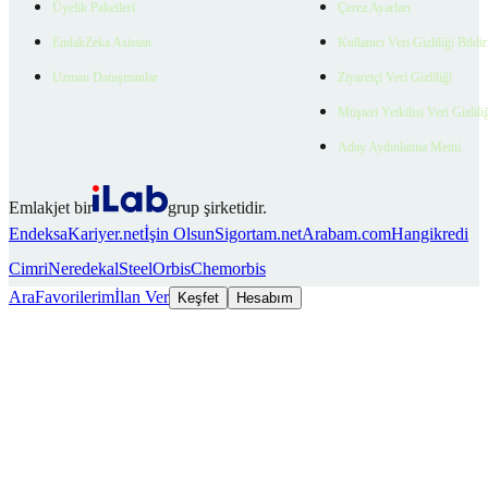
Üyelik Paketleri
Çerez Ayarları
EmlakZeka Asistan
Kullanıcı Veri Gizliliği Bildi
Uzman Danışmanlar
Ziyaretçi Veri Gizliliği
Müşteri Yetkilisi Veri Gizlili
Aday Aydınlatma Metni
Emlakjet bir
grup şirketidir.
Endeksa
Kariyer.net
İşin Olsun
Sigortam.net
Arabam.com
Hangikredi
Cimri
Neredekal
SteelOrbis
Chemorbis
Ara
Favorilerim
İlan Ver
Keşfet
Hesabım