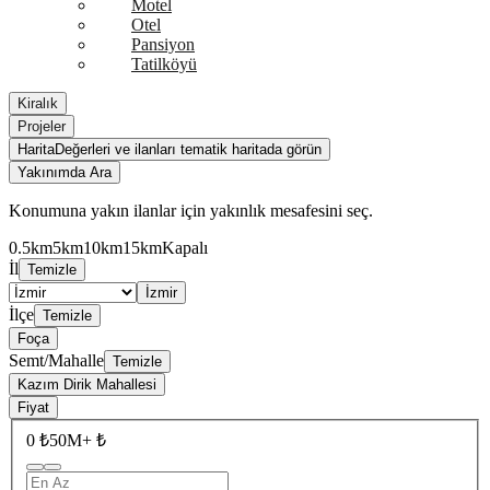
Motel
Otel
Pansiyon
Tatilköyü
Kiralık
Projeler
Harita
Değerleri ve ilanları tematik haritada görün
Yakınımda Ara
Konumuna yakın ilanlar için yakınlık mesafesini seç.
0.5km
5km
10km
15km
Kapalı
İl
Temizle
İzmir
İlçe
Temizle
Foça
Semt/Mahalle
Temizle
Kazım Dirik Mahallesi
Fiyat
0 ₺
50M+ ₺