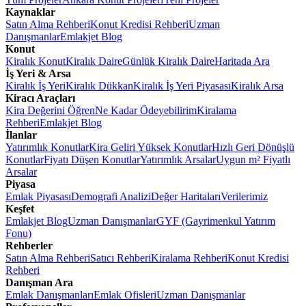
Kaynaklar
Satın Alma Rehberi
Konut Kredisi Rehberi
Uzman
Danışmanlar
Emlakjet Blog
Konut
Kiralık Konut
Kiralık Daire
Günlük Kiralık Daire
Haritada Ara
İş Yeri & Arsa
Kiralık İş Yeri
Kiralık Dükkan
Kiralık İş Yeri Piyasası
Kiralık Arsa
Kiracı Araçları
Kira Değerini Öğren
Ne Kadar Ödeyebilirim
Kiralama
Rehberi
Emlakjet Blog
İlanlar
Yatırımlık Konutlar
Kira Geliri Yüksek Konutlar
Hızlı Geri Dönüşlü
Konutlar
Fiyatı Düşen Konutlar
Yatırımlık Arsalar
Uygun m² Fiyatlı
Arsalar
Piyasa
Emlak Piyasası
Demografi Analizi
Değer Haritaları
Verilerimiz
Keşfet
Emlakjet Blog
Uzman Danışmanlar
GYF (Gayrimenkul Yatırım
Fonu)
Rehberler
Satın Alma Rehberi
Satıcı Rehberi
Kiralama Rehberi
Konut Kredisi
Rehberi
Danışman Ara
Emlak Danışmanları
Emlak Ofisleri
Uzman Danışmanlar