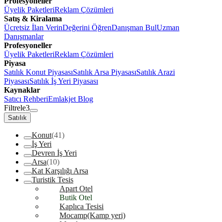
Profesyoneller
Üyelik Paketleri
Reklam Çözümleri
Satış & Kiralama
Ücretsiz İlan Verin
Değerini Öğren
Danışman Bul
Uzman
Danışmanlar
Profesyoneller
Üyelik Paketleri
Reklam Çözümleri
Piyasa
Satılık Konut Piyasası
Satılık Arsa Piyasası
Satılık Arazi
Piyasası
Satılık İş Yeri Piyasası
Kaynaklar
Satıcı Rehberi
Emlakjet Blog
Filtrele
3
Satılık
Konut
(41)
İş Yeri
Devren İş Yeri
Arsa
(10)
Kat Karşılığı Arsa
Turistik Tesis
Apart Otel
Butik Otel
Kaplıca Tesisi
Mocamp(Kamp yeri)