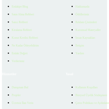
Emlakjet Blog
Hakkımızda
Satın Alma Rehberi
Ödüllerimiz
Satıcı Rehberi
Reklam Çözümleri
Kiralama Rehberi
Kurumsal Materyaller
Konut Kredisi Rehberi
İnsan Kaynakları
Ne Kadar Ödeyebilirim
İletişim
Emlak Değeri
Yardım
Verilerimiz
Hizmetler
Yasal
Danışman Bul
Kullanım Koşulları
Projeler
Bireysel Üyelik Sözleşmesi
Ücretsiz İlan Verin
Çerez Politikası ve Aydınlat