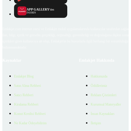
APP GALLERY
'den
İNDİRİN
Emlakjet.com internet sitesi ve Emlakjet mobil uygulamalarında kullanıcılar tarafından sağlana
ilan, bilgi, içerik ve görselin gerçekliği, orijinalliği, güvenilirliği ve doğruluğuna ilişkin soru
içerikleri giren kullanıcıya ait olup, Emlakjet'in bu hususlarla ilgili herhangi bir sorumluluğu
bulunmamaktadır.
Kaynaklar
Emlakjet Hakkında
Emlakjet Blog
Hakkımızda
Satın Alma Rehberi
Ödüllerimiz
Satıcı Rehberi
Reklam Çözümleri
Kiralama Rehberi
Kurumsal Materyaller
Konut Kredisi Rehberi
İnsan Kaynakları
Ne Kadar Ödeyebilirim
İletişim