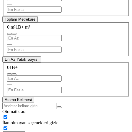
—
Toplam Metrekare
0 m²
1B+ m²
—
En Az Yatak Sayısı
0
1B+
—
Arama Kelimesi
Otomatik ara
İlan olmayan seçenekleri gizle