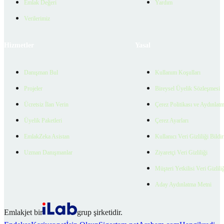
Emlak Değeri
Yardım
Verilerimiz
Hizmetler
Yasal
Danışman Bul
Kullanım Koşulları
Projeler
Bireysel Üyelik Sözleşmesi
Ücretsiz İlan Verin
Çerez Politikası ve Aydınlat
Üyelik Paketleri
Çerez Ayarları
EmlakZeka Asistan
Kullanıcı Veri Gizliliği Bildi
Uzman Danışmanlar
Ziyaretçi Veri Gizliliği
Müşteri Yetkilisi Veri Gizlili
Aday Aydınlatma Metni
Emlakjet bir
grup şirketidir.