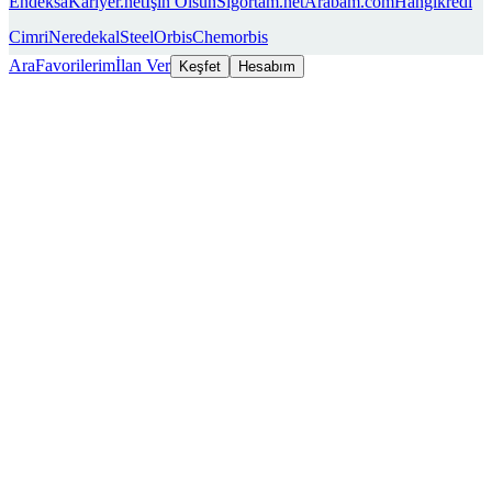
Endeksa
Kariyer.net
İşin Olsun
Sigortam.net
Arabam.com
Hangikredi
Cimri
Neredekal
SteelOrbis
Chemorbis
Ara
Favorilerim
İlan Ver
Keşfet
Hesabım