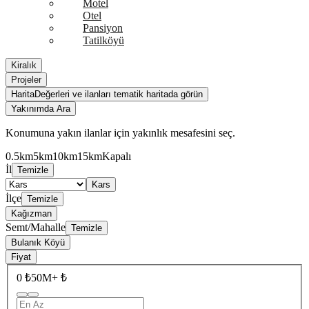
Motel
Otel
Pansiyon
Tatilköyü
Kiralık
Projeler
Harita
Değerleri ve ilanları tematik haritada görün
Yakınımda Ara
Konumuna yakın ilanlar için yakınlık mesafesini seç.
0.5km
5km
10km
15km
Kapalı
İl
Temizle
Kars
İlçe
Temizle
Kağızman
Semt/Mahalle
Temizle
Bulanık Köyü
Fiyat
0 ₺
50M+ ₺