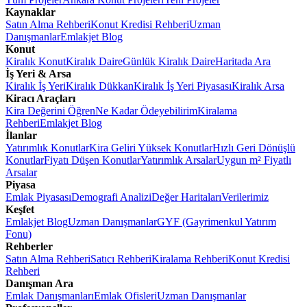
Kaynaklar
Satın Alma Rehberi
Konut Kredisi Rehberi
Uzman
Danışmanlar
Emlakjet Blog
Konut
Kiralık Konut
Kiralık Daire
Günlük Kiralık Daire
Haritada Ara
İş Yeri & Arsa
Kiralık İş Yeri
Kiralık Dükkan
Kiralık İş Yeri Piyasası
Kiralık Arsa
Kiracı Araçları
Kira Değerini Öğren
Ne Kadar Ödeyebilirim
Kiralama
Rehberi
Emlakjet Blog
İlanlar
Yatırımlık Konutlar
Kira Geliri Yüksek Konutlar
Hızlı Geri Dönüşlü
Konutlar
Fiyatı Düşen Konutlar
Yatırımlık Arsalar
Uygun m² Fiyatlı
Arsalar
Piyasa
Emlak Piyasası
Demografi Analizi
Değer Haritaları
Verilerimiz
Keşfet
Emlakjet Blog
Uzman Danışmanlar
GYF (Gayrimenkul Yatırım
Fonu)
Rehberler
Satın Alma Rehberi
Satıcı Rehberi
Kiralama Rehberi
Konut Kredisi
Rehberi
Danışman Ara
Emlak Danışmanları
Emlak Ofisleri
Uzman Danışmanlar