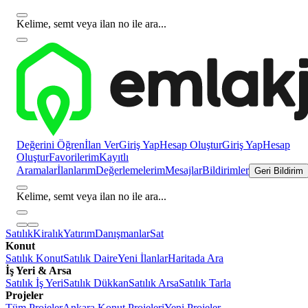
Kelime, semt veya ilan no ile ara...
Değerini Öğren
İlan Ver
Giriş Yap
Hesap Oluştur
Giriş Yap
Hesap
Oluştur
Favorilerim
Kayıtlı
Aramalar
İlanlarım
Değerlemelerim
Mesajlar
Bildirimler
Geri Bildirim
Kelime, semt veya ilan no ile ara...
Satılık
Kiralık
Yatırım
Danışmanlar
Sat
Konut
Satılık Konut
Satılık Daire
Yeni İlanlar
Haritada Ara
İş Yeri & Arsa
Satılık İş Yeri
Satılık Dükkan
Satılık Arsa
Satılık Tarla
Projeler
Tüm Projeler
Ankara Konut Projeleri
Yeni Projeler