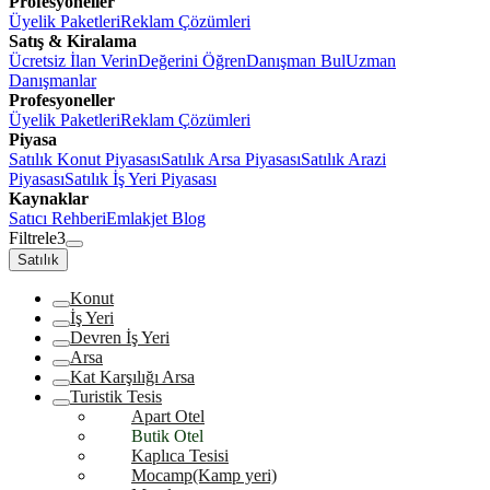
Profesyoneller
Üyelik Paketleri
Reklam Çözümleri
Satış & Kiralama
Ücretsiz İlan Verin
Değerini Öğren
Danışman Bul
Uzman
Danışmanlar
Profesyoneller
Üyelik Paketleri
Reklam Çözümleri
Piyasa
Satılık Konut Piyasası
Satılık Arsa Piyasası
Satılık Arazi
Piyasası
Satılık İş Yeri Piyasası
Kaynaklar
Satıcı Rehberi
Emlakjet Blog
Filtrele
3
Satılık
Konut
İş Yeri
Devren İş Yeri
Arsa
Kat Karşılığı Arsa
Turistik Tesis
Apart Otel
Butik Otel
Kaplıca Tesisi
Mocamp(Kamp yeri)