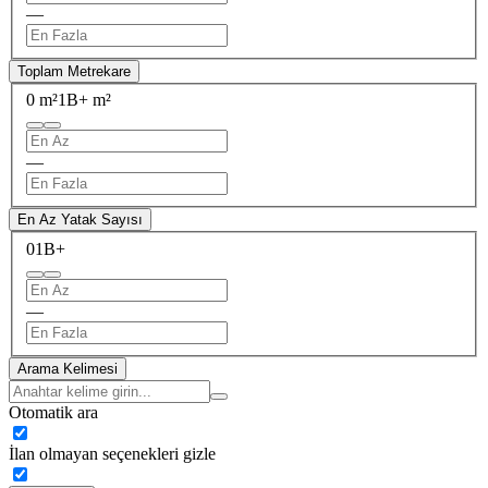
—
Toplam Metrekare
0 m²
1B+ m²
—
En Az Yatak Sayısı
0
1B+
—
Arama Kelimesi
Otomatik ara
İlan olmayan seçenekleri gizle