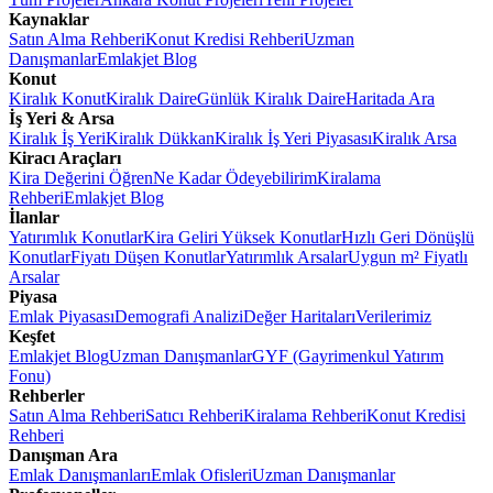
Kaynaklar
Satın Alma Rehberi
Konut Kredisi Rehberi
Uzman
Danışmanlar
Emlakjet Blog
Konut
Kiralık Konut
Kiralık Daire
Günlük Kiralık Daire
Haritada Ara
İş Yeri & Arsa
Kiralık İş Yeri
Kiralık Dükkan
Kiralık İş Yeri Piyasası
Kiralık Arsa
Kiracı Araçları
Kira Değerini Öğren
Ne Kadar Ödeyebilirim
Kiralama
Rehberi
Emlakjet Blog
İlanlar
Yatırımlık Konutlar
Kira Geliri Yüksek Konutlar
Hızlı Geri Dönüşlü
Konutlar
Fiyatı Düşen Konutlar
Yatırımlık Arsalar
Uygun m² Fiyatlı
Arsalar
Piyasa
Emlak Piyasası
Demografi Analizi
Değer Haritaları
Verilerimiz
Keşfet
Emlakjet Blog
Uzman Danışmanlar
GYF (Gayrimenkul Yatırım
Fonu)
Rehberler
Satın Alma Rehberi
Satıcı Rehberi
Kiralama Rehberi
Konut Kredisi
Rehberi
Danışman Ara
Emlak Danışmanları
Emlak Ofisleri
Uzman Danışmanlar