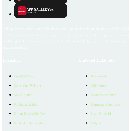
APP GALLERY
'den
İNDİRİN
Emlakjet.com internet sitesi ve Emlakjet mobil uygulamalarında kullanıcılar tarafından sağlana
ilan, bilgi, içerik ve görselin gerçekliği, orijinalliği, güvenilirliği ve doğruluğuna ilişkin soru
içerikleri giren kullanıcıya ait olup, Emlakjet'in bu hususlarla ilgili herhangi bir sorumluluğu
bulunmamaktadır.
Kaynaklar
Emlakjet Hakkında
Emlakjet Blog
Hakkımızda
Satın Alma Rehberi
Ödüllerimiz
Satıcı Rehberi
Reklam Çözümleri
Kiralama Rehberi
Kurumsal Materyaller
Konut Kredisi Rehberi
İnsan Kaynakları
Ne Kadar Ödeyebilirim
İletişim