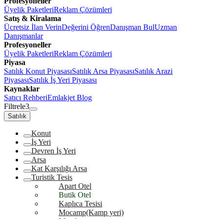
Profesyoneller
Üyelik Paketleri
Reklam Çözümleri
Satış & Kiralama
Ücretsiz İlan Verin
Değerini Öğren
Danışman Bul
Uzman
Danışmanlar
Profesyoneller
Üyelik Paketleri
Reklam Çözümleri
Piyasa
Satılık Konut Piyasası
Satılık Arsa Piyasası
Satılık Arazi
Piyasası
Satılık İş Yeri Piyasası
Kaynaklar
Satıcı Rehberi
Emlakjet Blog
Filtrele
3
Satılık
Konut
İş Yeri
Devren İş Yeri
Arsa
Kat Karşılığı Arsa
Turistik Tesis
Apart Otel
Butik Otel
Kaplıca Tesisi
Mocamp(Kamp yeri)