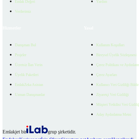
Emlak Değeri
Yardım
Verilerimiz
Hizmetler
Yasal
Danışman Bul
Kullanım Koşulları
Projeler
Bireysel Üyelik Sözleşmesi
Ücretsiz İlan Verin
Çerez Politikası ve Aydınlat
Üyelik Paketleri
Çerez Ayarları
EmlakZeka Asistan
Kullanıcı Veri Gizliliği Bildi
Uzman Danışmanlar
Ziyaretçi Veri Gizliliği
Müşteri Yetkilisi Veri Gizlili
Aday Aydınlatma Metni
Emlakjet bir
grup şirketidir.