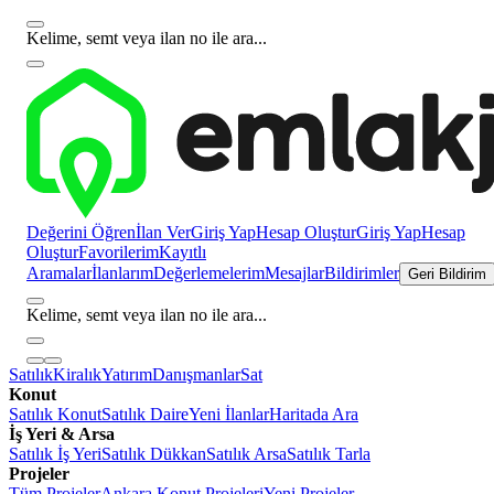
Kelime, semt veya ilan no ile ara...
Değerini Öğren
İlan Ver
Giriş Yap
Hesap Oluştur
Giriş Yap
Hesap
Oluştur
Favorilerim
Kayıtlı
Aramalar
İlanlarım
Değerlemelerim
Mesajlar
Bildirimler
Geri Bildirim
Kelime, semt veya ilan no ile ara...
Satılık
Kiralık
Yatırım
Danışmanlar
Sat
Konut
Satılık Konut
Satılık Daire
Yeni İlanlar
Haritada Ara
İş Yeri & Arsa
Satılık İş Yeri
Satılık Dükkan
Satılık Arsa
Satılık Tarla
Projeler
Tüm Projeler
Ankara Konut Projeleri
Yeni Projeler