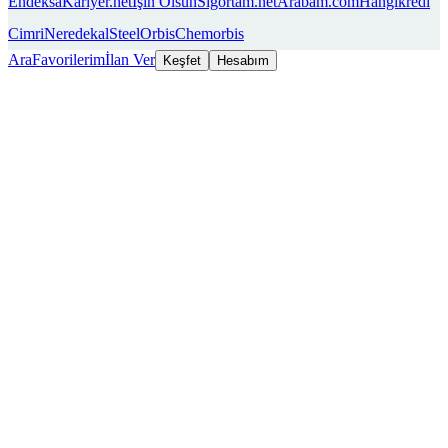
Endeksa
Kariyer.net
İşin Olsun
Sigortam.net
Arabam.com
Hangikredi
Cimri
Neredekal
SteelOrbis
Chemorbis
Ara
Favorilerim
İlan Ver
Keşfet
Hesabım