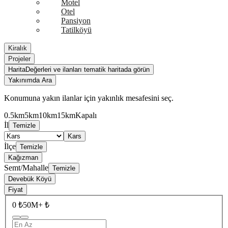
Motel
Otel
Pansiyon
Tatilköyü
Kiralık
Projeler
Harita
Değerleri ve ilanları tematik haritada görün
Yakınımda Ara
Konumuna yakın ilanlar için yakınlık mesafesini seç.
0.5km
5km
10km
15km
Kapalı
İl
Temizle
Kars
İlçe
Temizle
Kağızman
Semt/Mahalle
Temizle
Devebük Köyü
Fiyat
0 ₺
50M+ ₺