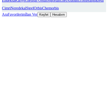
Endeksa
Kariyer.net
İşin Olsun
Sigortam.net
Arabam.com
Hangikredi
Cimri
Neredekal
SteelOrbis
Chemorbis
Ara
Favorilerim
İlan Ver
Keşfet
Hesabım