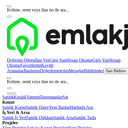
Kelime, semt veya ilan no ile ara...
Değerini Öğren
İlan Ver
Giriş Yap
Hesap Oluştur
Giriş Yap
Hesap
Oluştur
Favorilerim
Kayıtlı
Aramalar
İlanlarım
Değerlemelerim
Mesajlar
Bildirimler
Geri Bildirim
Kelime, semt veya ilan no ile ara...
Satılık
Kiralık
Yatırım
Danışmanlar
Sat
Konut
Satılık Konut
Satılık Daire
Yeni İlanlar
Haritada Ara
İş Yeri & Arsa
Satılık İş Yeri
Satılık Dükkan
Satılık Arsa
Satılık Tarla
Projeler
Tüm Projeler
Ankara Konut Projeleri
Yeni Projeler