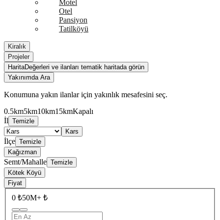
Motel
Otel
Pansiyon
Tatilköyü
Kiralık
Projeler
Harita
Değerleri ve ilanları tematik haritada görün
Yakınımda Ara
Konumuna yakın ilanlar için yakınlık mesafesini seç.
0.5km
5km
10km
15km
Kapalı
İl
Temizle
Kars
İlçe
Temizle
Kağızman
Semt/Mahalle
Temizle
Kötek Köyü
Fiyat
0 ₺
50M+ ₺