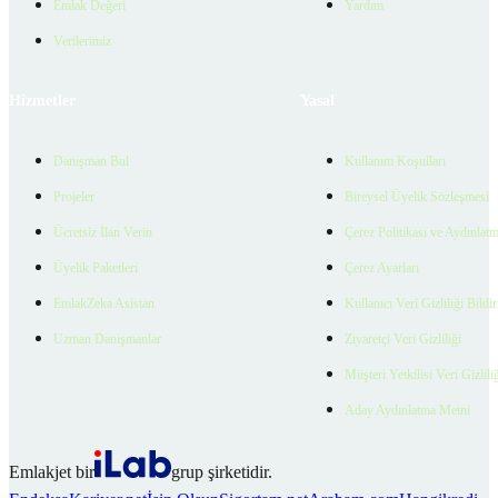
Emlak Değeri
Yardım
Verilerimiz
Hizmetler
Yasal
Danışman Bul
Kullanım Koşulları
Projeler
Bireysel Üyelik Sözleşmesi
Ücretsiz İlan Verin
Çerez Politikası ve Aydınlat
Üyelik Paketleri
Çerez Ayarları
EmlakZeka Asistan
Kullanıcı Veri Gizliliği Bildi
Uzman Danışmanlar
Ziyaretçi Veri Gizliliği
Müşteri Yetkilisi Veri Gizlili
Aday Aydınlatma Metni
Emlakjet bir
grup şirketidir.