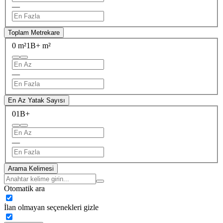
—
Toplam Metrekare
0 m²
1B+ m²
—
En Az Yatak Sayısı
0
1B+
—
Arama Kelimesi
Otomatik ara
İlan olmayan seçenekleri gizle