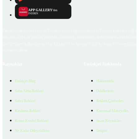
APP GALLERY
'den
İNDİRİN
Emlakjet.com internet sitesi ve Emlakjet mobil uygulamalarında kullanıcılar tarafından sağlana
ilan, bilgi, içerik ve görselin gerçekliği, orijinalliği, güvenilirliği ve doğruluğuna ilişkin soru
içerikleri giren kullanıcıya ait olup, Emlakjet'in bu hususlarla ilgili herhangi bir sorumluluğu
bulunmamaktadır.
Kaynaklar
Emlakjet Hakkında
Emlakjet Blog
Hakkımızda
Satın Alma Rehberi
Ödüllerimiz
Satıcı Rehberi
Reklam Çözümleri
Kiralama Rehberi
Kurumsal Materyaller
Konut Kredisi Rehberi
İnsan Kaynakları
Ne Kadar Ödeyebilirim
İletişim