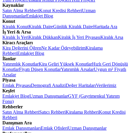
Kaynaklar
Satın Alma Rehberi
Konut Kredisi Rehberi
Uzman
Danışmanlar
Emlakjet Blog
Konut
Kiralık Konut
Kiralık Daire
Günlük Kiralık Daire
Haritada Ara
İş Yeri & Arsa
Kiralık İş Yeri
Kiralık Dükkan
Kiralık İş Yeri Piyasası
Kiralık Arsa
Kiracı Araçları
Kira Değerini Öğren
Ne Kadar Ödeyebilirim
Kiralama
Rehberi
Emlakjet Blog
İlanlar
Yatırımlık Konutlar
Kira Geliri Yüksek Konutlar
Hızlı Geri Dönüşlü
Konutlar
Fiyatı Düşen Konutlar
Yatırımlık Arsalar
Uygun m² Fiyatlı
Arsalar
Piyasa
Emlak Piyasası
Demografi Analizi
Değer Haritaları
Verilerimiz
Keşfet
Emlakjet Blog
Uzman Danışmanlar
GYF (Gayrimenkul Yatırım
Fonu)
Rehberler
Satın Alma Rehberi
Satıcı Rehberi
Kiralama Rehberi
Konut Kredisi
Rehberi
Danışman Ara
Emlak Danışmanları
Emlak Ofisleri
Uzman Danışmanlar