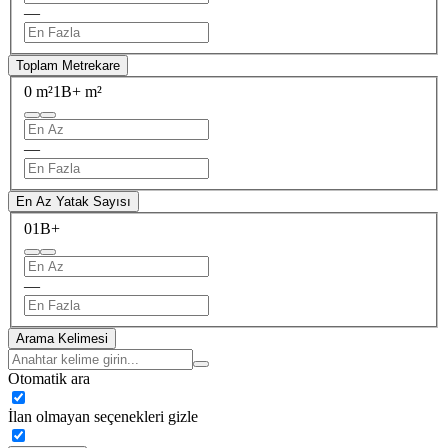
—
Toplam Metrekare
0 m²
1B+ m²
—
En Az Yatak Sayısı
0
1B+
—
Arama Kelimesi
Otomatik ara
İlan olmayan seçenekleri gizle