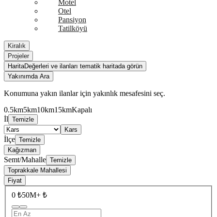
Motel
Otel
Pansiyon
Tatilköyü
Kiralık
Projeler
Harita
Değerleri ve ilanları tematik haritada görün
Yakınımda Ara
Konumuna yakın ilanlar için yakınlık mesafesini seç.
0.5km
5km
10km
15km
Kapalı
İl
Temizle
Kars
İlçe
Temizle
Kağızman
Semt/Mahalle
Temizle
Toprakkale Mahallesi
Fiyat
0 ₺
50M+ ₺