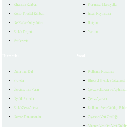
Kiralama Rehberi
Kurumsal Materyaller
Konut Kredisi Rehberi
İnsan Kaynakları
Ne Kadar Ödeyebilirim
İletişim
Emlak Değeri
Yardım
Verilerimiz
Hizmetler
Yasal
Danışman Bul
Kullanım Koşulları
Projeler
Bireysel Üyelik Sözleşmesi
Ücretsiz İlan Verin
Çerez Politikası ve Aydınlat
Üyelik Paketleri
Çerez Ayarları
EmlakZeka Asistan
Kullanıcı Veri Gizliliği Bildi
Uzman Danışmanlar
Ziyaretçi Veri Gizliliği
Müşteri Yetkilisi Veri Gizlili