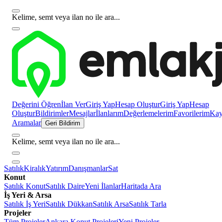
Kelime, semt veya ilan no ile ara...
Değerini Öğren
İlan Ver
Giriş Yap
Hesap Oluştur
Giriş Yap
Hesap
Oluştur
Bildirimler
Mesajlar
İlanlarım
Değerlemelerim
Favorilerim
Kayı
Aramalar
Geri Bildirim
Kelime, semt veya ilan no ile ara...
Satılık
Kiralık
Yatırım
Danışmanlar
Sat
Konut
Satılık Konut
Satılık Daire
Yeni İlanlar
Haritada Ara
İş Yeri & Arsa
Satılık İş Yeri
Satılık Dükkan
Satılık Arsa
Satılık Tarla
Projeler
Tüm Projeler
Ankara Konut Projeleri
Yeni Projeler