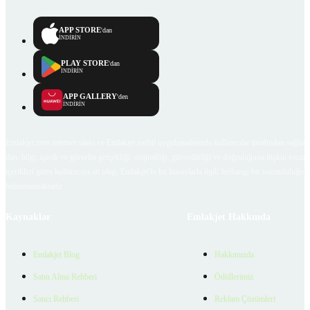
APP STORE
'dan
İNDİRİN
PLAY STORE
'dan
İNDİRİN
APP GALLERY
'den
İNDİRİN
Emlakjet.com internet sitesi ve Emlakjet mobil uygulamalarında kullanıcılar tarafından sağlana
ilan, bilgi, içerik ve görselin gerçekliği, orijinalliği, güvenilirliği ve doğruluğuna ilişkin soru
içerikleri giren kullanıcıya ait olup, Emlakjet'in bu hususlarla ilgili herhangi bir sorumluluğu
bulunmamaktadır.
Kaynaklar
Emlakjet Hakkında
Emlakjet Blog
Hakkımızda
Satın Alma Rehberi
Ödüllerimiz
Satıcı Rehberi
Reklam Çözümleri