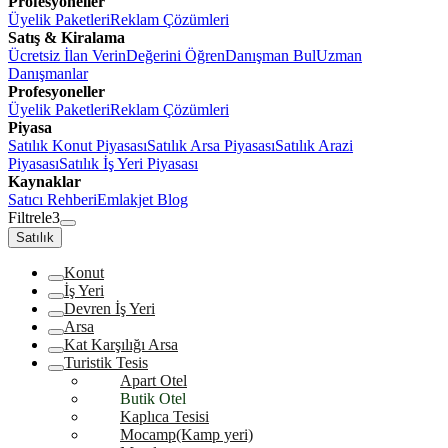
Profesyoneller
Üyelik Paketleri
Reklam Çözümleri
Satış & Kiralama
Ücretsiz İlan Verin
Değerini Öğren
Danışman Bul
Uzman
Danışmanlar
Profesyoneller
Üyelik Paketleri
Reklam Çözümleri
Piyasa
Satılık Konut Piyasası
Satılık Arsa Piyasası
Satılık Arazi
Piyasası
Satılık İş Yeri Piyasası
Kaynaklar
Satıcı Rehberi
Emlakjet Blog
Filtrele
3
Satılık
Konut
İş Yeri
Devren İş Yeri
Arsa
Kat Karşılığı Arsa
Turistik Tesis
Apart Otel
Butik Otel
Kaplıca Tesisi
Mocamp(Kamp yeri)