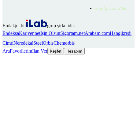
Aday Aydınlatma Metni
Emlakjet bir
grup şirketidir.
Endeksa
Kariyer.net
İşin Olsun
Sigortam.net
Arabam.com
Hangikredi
Cimri
Neredekal
SteelOrbis
Chemorbis
Ara
Favorilerim
İlan Ver
Keşfet
Hesabım