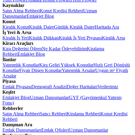
Kaynaklar
Satın Alma Rehberi
Konut Kredisi Rehberi
Uzman
Danışmanlar
Emlakjet Blog
Konut
Kiralık Konut
Kiralık Daire
Günlük Kiralık Daire
Haritada Ara
İş Yeri & Arsa
Kiralık İş Yeri
Kiralık Dükkan
Kiralık İş Yeri Piyasası
Kiralık Arsa
Kiracı Araçları
Kira Değerini Öğren
Ne Kadar Ödeyebilirim
Kiralama
Rehberi
Emlakjet Blog
İlanlar
Yatırımlık Konutlar
Kira Geliri Yüksek Konutlar
Hızlı Geri Dönüşlü
Konutlar
Fiyatı Düşen Konutlar
Yatırımlık Arsalar
Uygun m² Fiyatlı
Arsalar
Piyasa
Emlak Piyasası
Demografi Analizi
Değer Haritaları
Verilerimiz
Keşfet
Emlakjet Blog
Uzman Danışmanlar
GYF (Gayrimenkul Yatırım
Fonu)
Rehberler
Satın Alma Rehberi
Satıcı Rehberi
Kiralama Rehberi
Konut Kredisi
Rehberi
Danışman Ara
Emlak Danışmanları
Emlak Ofisleri
Uzman Danışmanlar