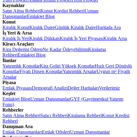
Kaynaklar
Satın Alma Rehberi
Konut Kredisi Rehberi
Uzman
Danışmanlar
Emlakjet Blog
Konut
Kiralık Konut
Kiralık Daire
Günlük Kiralık Daire
Haritada Ara
İş Yeri & Arsa
Kiralık İş Yeri
Kiralık Dükkan
Kiralık İş Yeri Piyasası
Kiralık Arsa
Kiracı Araçları
Kira Değerini Öğren
Ne Kadar Ödeyebilirim
Kiralama
Rehberi
Emlakjet Blog
İlanlar
Yatırımlık Konutlar
Kira Geliri Yüksek Konutlar
Hızlı Geri Dönüşlü
Konutlar
Fiyatı Düşen Konutlar
Yatırımlık Arsalar
Uygun m² Fiyatlı
Arsalar
Piyasa
Emlak Piyasası
Demografi Analizi
Değer Haritaları
Verilerimiz
Keşfet
Emlakjet Blog
Uzman Danışmanlar
GYF (Gayrimenkul Yatırım
Fonu)
Rehberler
Satın Alma Rehberi
Satıcı Rehberi
Kiralama Rehberi
Konut Kredisi
Rehberi
Danışman Ara
Emlak Danışmanları
Emlak Ofisleri
Uzman Danışmanlar