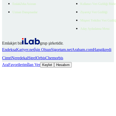
EmlakZeka Asistan
Kullanıcı Veri Gizliliği Bildi
Uzman Danışmanlar
Ziyaretçi Veri Gizliliği
Müşteri Yetkilisi Veri Gizlili
Aday Aydınlatma Metni
Emlakjet bir
grup şirketidir.
Endeksa
Kariyer.net
İşin Olsun
Sigortam.net
Arabam.com
Hangikredi
Cimri
Neredekal
SteelOrbis
Chemorbis
Ara
Favorilerim
İlan Ver
Keşfet
Hesabım