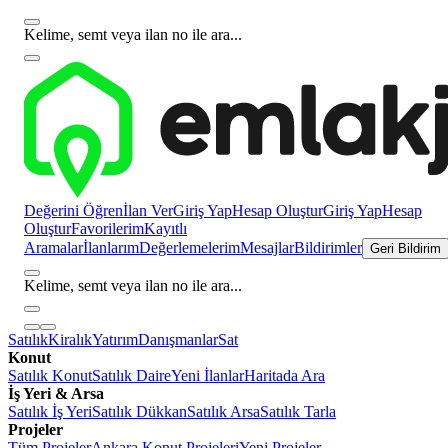
Kelime, semt veya ilan no ile ara...
Değerini Öğren
İlan Ver
Giriş Yap
Hesap Oluştur
Giriş Yap
Hesap
Oluştur
Favorilerim
Kayıtlı
Aramalar
İlanlarım
Değerlemelerim
Mesajlar
Bildirimler
Geri Bildirim
Kelime, semt veya ilan no ile ara...
Satılık
Kiralık
Yatırım
Danışmanlar
Sat
Konut
Satılık Konut
Satılık Daire
Yeni İlanlar
Haritada Ara
İş Yeri & Arsa
Satılık İş Yeri
Satılık Dükkan
Satılık Arsa
Satılık Tarla
Projeler
Tüm Projeler
Ankara Konut Projeleri
Yeni Projeler