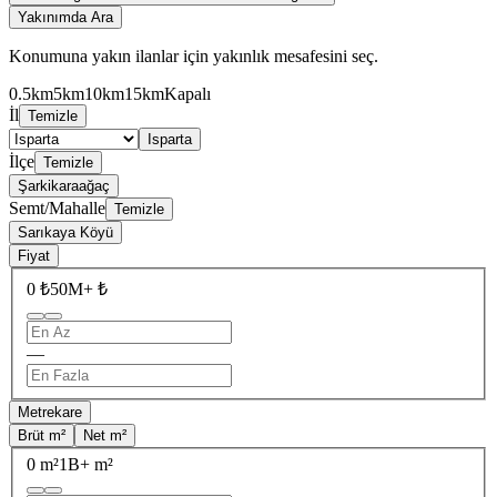
Yakınımda Ara
Konumuna yakın ilanlar için yakınlık mesafesini seç.
0.5km
5km
10km
15km
Kapalı
İl
Temizle
Isparta
İlçe
Temizle
Şarkikaraağaç
Semt/Mahalle
Temizle
Sarıkaya Köyü
Fiyat
0 ₺
50M+ ₺
—
Metrekare
Brüt m²
Net m²
0 m²
1B+ m²