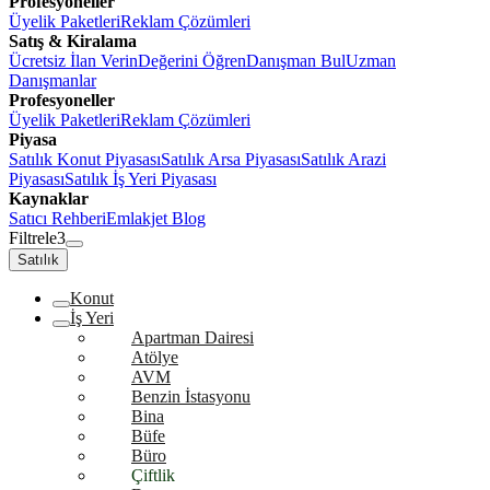
Profesyoneller
Üyelik Paketleri
Reklam Çözümleri
Satış & Kiralama
Ücretsiz İlan Verin
Değerini Öğren
Danışman Bul
Uzman
Danışmanlar
Profesyoneller
Üyelik Paketleri
Reklam Çözümleri
Piyasa
Satılık Konut Piyasası
Satılık Arsa Piyasası
Satılık Arazi
Piyasası
Satılık İş Yeri Piyasası
Kaynaklar
Satıcı Rehberi
Emlakjet Blog
Filtrele
3
Satılık
Konut
İş Yeri
Apartman Dairesi
Atölye
AVM
Benzin İstasyonu
Bina
Büfe
Büro
Çiftlik