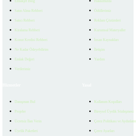
Emlakjet Blog
Hakkımızda
Satın Alma Rehberi
Ödüllerimiz
Satıcı Rehberi
Reklam Çözümleri
Kiralama Rehberi
Kurumsal Materyaller
Konut Kredisi Rehberi
İnsan Kaynakları
Ne Kadar Ödeyebilirim
İletişim
Emlak Değeri
Yardım
Verilerimiz
Hizmetler
Yasal
Danışman Bul
Kullanım Koşulları
Projeler
Bireysel Üyelik Sözleşmesi
Ücretsiz İlan Verin
Çerez Politikası ve Aydınlat
Üyelik Paketleri
Çerez Ayarları