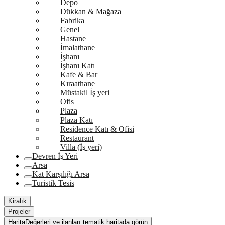
Depo
Dükkan & Mağaza
Fabrika
Genel
Hastane
İmalathane
İşhanı
İşhanı Katı
Kafe & Bar
Kıraathane
Müstakil İş yeri
Ofis
Plaza
Plaza Katı
Residence Katı & Ofisi
Restaurant
Villa (İş yeri)
Devren İş Yeri
Arsa
Kat Karşılığı Arsa
Turistik Tesis
Kiralık
Projeler
Harita
Değerleri ve ilanları tematik haritada görün