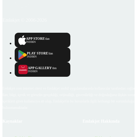
Emlakjet © 2006-2026
APP STORE
'dan
İNDİRİN
PLAY STORE
'dan
İNDİRİN
APP GALLERY
'den
İNDİRİN
Emlakjet.com internet sitesi ve Emlakjet mobil uygulamalarında kullanıcılar tarafından sağlana
ilan, bilgi, içerik ve görselin gerçekliği, orijinalliği, güvenilirliği ve doğruluğuna ilişkin soru
içerikleri giren kullanıcıya ait olup, Emlakjet'in bu hususlarla ilgili herhangi bir sorumluluğu
bulunmamaktadır.
Kaynaklar
Emlakjet Hakkında