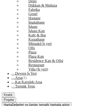
Depo
Dükkan & Mağaza
Fabrika
Genel
Hastane
İmalathane
İşhanı
İşhanı Katı
Kafe & Bar
Kıraathane
Müstakil İş yeri
Ofis
Plaza
Plaza Katı
Residence Katı & Ofisi
Restaurant
Villa (İş yeri)
Devren İş Yeri
Arsa
(1)
Kat Karşılığı Arsa
Turistik Tesis
Kiralık
Projeler
Harita
Değerleri ve ilanları tematik haritada görün