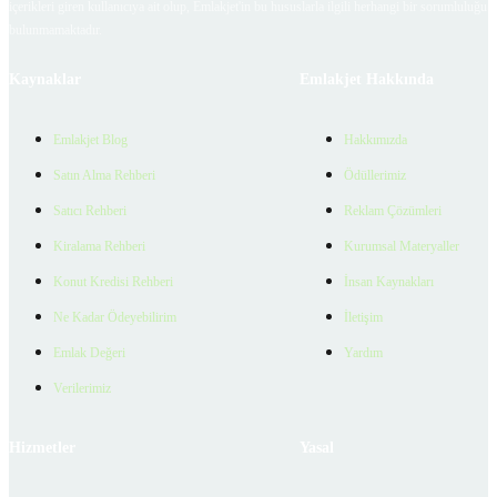
içerikleri giren kullanıcıya ait olup, Emlakjet'in bu hususlarla ilgili herhangi bir sorumluluğu
bulunmamaktadır.
Kaynaklar
Emlakjet Hakkında
Emlakjet Blog
Hakkımızda
Satın Alma Rehberi
Ödüllerimiz
Satıcı Rehberi
Reklam Çözümleri
Kiralama Rehberi
Kurumsal Materyaller
Konut Kredisi Rehberi
İnsan Kaynakları
Ne Kadar Ödeyebilirim
İletişim
Emlak Değeri
Yardım
Verilerimiz
Hizmetler
Yasal