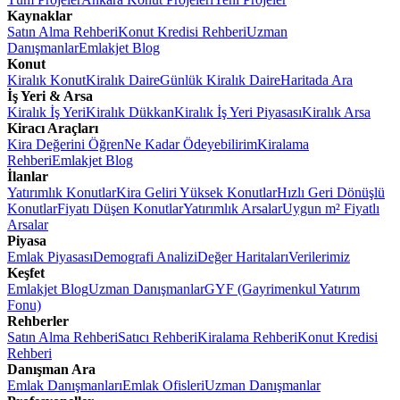
Kaynaklar
Satın Alma Rehberi
Konut Kredisi Rehberi
Uzman
Danışmanlar
Emlakjet Blog
Konut
Kiralık Konut
Kiralık Daire
Günlük Kiralık Daire
Haritada Ara
İş Yeri & Arsa
Kiralık İş Yeri
Kiralık Dükkan
Kiralık İş Yeri Piyasası
Kiralık Arsa
Kiracı Araçları
Kira Değerini Öğren
Ne Kadar Ödeyebilirim
Kiralama
Rehberi
Emlakjet Blog
İlanlar
Yatırımlık Konutlar
Kira Geliri Yüksek Konutlar
Hızlı Geri Dönüşlü
Konutlar
Fiyatı Düşen Konutlar
Yatırımlık Arsalar
Uygun m² Fiyatlı
Arsalar
Piyasa
Emlak Piyasası
Demografi Analizi
Değer Haritaları
Verilerimiz
Keşfet
Emlakjet Blog
Uzman Danışmanlar
GYF (Gayrimenkul Yatırım
Fonu)
Rehberler
Satın Alma Rehberi
Satıcı Rehberi
Kiralama Rehberi
Konut Kredisi
Rehberi
Danışman Ara
Emlak Danışmanları
Emlak Ofisleri
Uzman Danışmanlar