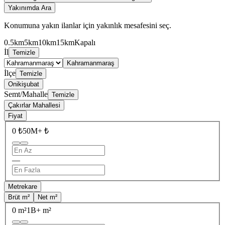
Yakınımda Ara
Konumuna yakın ilanlar için yakınlık mesafesini seç.
0.5km
5km
10km
15km
Kapalı
İl
Temizle
Kahramanmaraş
İlçe
Temizle
Onikişubat
Semt/Mahalle
Temizle
Çakırlar Mahallesi
Fiyat
0 ₺
50M+ ₺
—
Metrekare
Brüt m²
Net m²
0 m²
1B+ m²