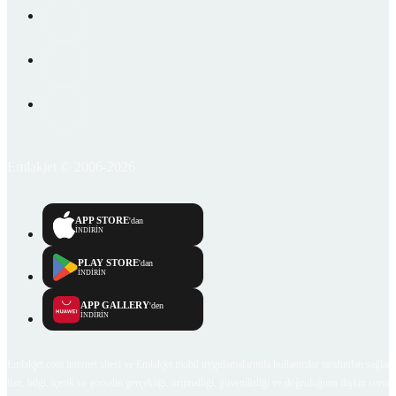
Emlakjet © 2006-2026
APP STORE
'dan
İNDİRİN
PLAY STORE
'dan
İNDİRİN
APP GALLERY
'den
İNDİRİN
Emlakjet.com internet sitesi ve Emlakjet mobil uygulamalarında kullanıcılar tarafından sağlana
ilan, bilgi, içerik ve görselin gerçekliği, orijinalliği, güvenilirliği ve doğruluğuna ilişkin soru