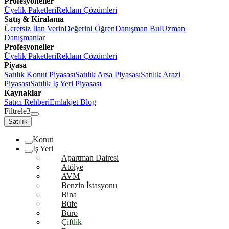
Profesyoneller
Üyelik Paketleri
Reklam Çözümleri
Satış & Kiralama
Ücretsiz İlan Verin
Değerini Öğren
Danışman Bul
Uzman
Danışmanlar
Profesyoneller
Üyelik Paketleri
Reklam Çözümleri
Piyasa
Satılık Konut Piyasası
Satılık Arsa Piyasası
Satılık Arazi
Piyasası
Satılık İş Yeri Piyasası
Kaynaklar
Satıcı Rehberi
Emlakjet Blog
Filtrele
3
Satılık
Konut
İş Yeri
Apartman Dairesi
Atölye
AVM
Benzin İstasyonu
Bina
Büfe
Büro
Çiftlik