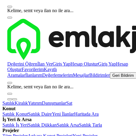
Kelime, semt veya ilan no ile ara...
Değerini Öğren
İlan Ver
Giriş Yap
Hesap Oluştur
Giriş Yap
Hesap
Oluştur
Favorilerim
Kayıtlı
Aramalar
İlanlarım
Değerlemelerim
Mesajlar
Bildirimler
Geri Bildirim
Kelime, semt veya ilan no ile ara...
Satılık
Kiralık
Yatırım
Danışmanlar
Sat
Konut
Satılık Konut
Satılık Daire
Yeni İlanlar
Haritada Ara
İş Yeri & Arsa
Satılık İş Yeri
Satılık Dükkan
Satılık Arsa
Satılık Tarla
Projeler
Tüm Projeler
Ankara Konut Projeleri
Yeni Projeler