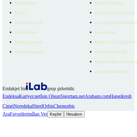
Danışman Bul
Kullanım Koşulları
Projeler
Bireysel Üyelik Sözleşmesi
Ücretsiz İlan Verin
Çerez Politikası ve Aydınlat
Üyelik Paketleri
Çerez Ayarları
EmlakZeka Asistan
Kullanıcı Veri Gizliliği Bildi
Uzman Danışmanlar
Ziyaretçi Veri Gizliliği
Müşteri Yetkilisi Veri Gizlili
Aday Aydınlatma Metni
Emlakjet bir
grup şirketidir.
Endeksa
Kariyer.net
İşin Olsun
Sigortam.net
Arabam.com
Hangikredi
Cimri
Neredekal
SteelOrbis
Chemorbis
Ara
Favorilerim
İlan Ver
Keşfet
Hesabım