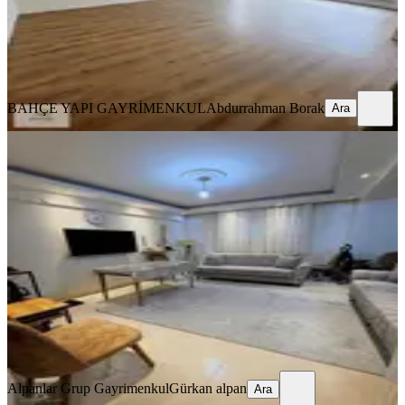
BAHÇE YAPI GAYRİMENKUL
Abdurrahman Borak
Ara
BAHÇE YAPI GAYRİMENKUL
Abdurrahman Borak
Ara
KOMBİLİ
Küçükçekmece Yenimahallede 1+1
Satılık 70m2 Bahçe Katı Daire
Küçükçekmece, Yeni Mahalle Mahallesi
1+1
·
70 m²
·
Bahçe katı
·
23.02.2026
2.850.000 ₺
Geri Dönüş:
10 yıl
Alpanlar Grup Gayrimenkul
Gürkan alpan
Ara
Alpanlar Grup Gayrimenkul
Gürkan alpan
Ara