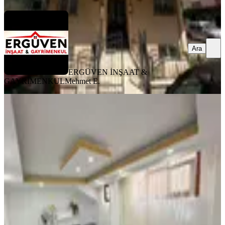
Ara
ERGÜVEN İNŞAAT &
GAYRİMENKUL
Mehmet E.
MANZARALI
*meral R1872 Küme Sok Yeni 9 Yaş
Binada Geniş Lüks 2+1 Bahçe Kat
Küçükçekmece, Yeni Mahalle Mahallesi
2+1
·
80 m²
·
Bahçe katı
·
16.07.2026
3.990.000 ₺
Yatırım Skoru
:
64
Fırsat
MERAL Emlak Gayrimenkul ve Danışmanlık
Meral Sedat Yücel