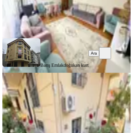
Barış Emlak
doğukan kurt
Ara
Ara
Barış Emlak
doğukan kurt
MANZARALI
%
7
*meral R1868 Küme Sok Yeni 4 Yaş
Asansörlü Binada Lüks 2+1 Bahçe
Küçükçekmece, Yeni Mahalle Mahallesi
2+1
·
75 m²
·
Bahçe katı
·
17.06.2026
3.150.000 ₺
3.375.000 ₺