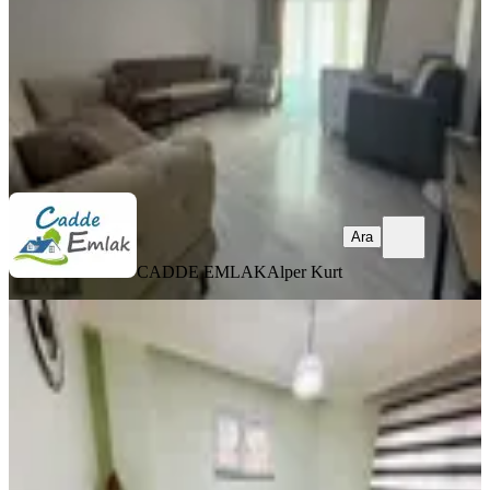
6.000.000 ₺
CADDE EMLAK
Alper Kurt
Ara
Ara
CADDE EMLAK
Alper Kurt
MANZARALI
%
2
2+1 Bahçe Katı Ön Cepe Köşe Başı
Boş Daire Acil Acil Satlık
Küçükçekmece, Yeni Mahalle Mahallesi
2+1
·
85 m²
·
Bahçe katı
·
23.05.2026
3.100.000 ₺
3.150.000 ₺