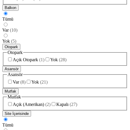
Balkon
Tümü
Var
(
10
)
Yok
(
5
)
Otopark
Otopark
Açık Otopark
(
1
)
Yok
(
28
)
Asansör
Asansör
Var
(
8
)
Yok
(
21
)
Mutfak
Mutfak
Açık (Amerikan)
(
2
)
Kapalı
(
27
)
Site İçerisinde
Tümü