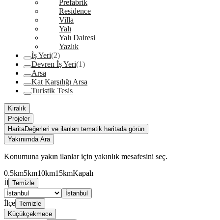
Prefabrik
Residence
Villa
Yalı
Yalı Dairesi
Yazlık
İş Yeri
(2)
Devren İş Yeri
(1)
Arsa
Kat Karşılığı Arsa
Turistik Tesis
Kiralık
Projeler
Harita
Değerleri ve ilanları tematik haritada görün
Yakınımda Ara
Konumuna yakın ilanlar için yakınlık mesafesini seç.
0.5km
5km
10km
15km
Kapalı
İl
Temizle
İstanbul
İlçe
Temizle
Küçükçekmece