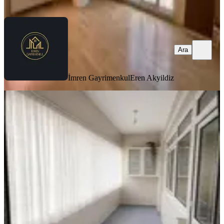
Ara
Ara
İmren Gayrimenkul
Eren Akyildiz
BALKONLU
Küçükçekmece Yeni Mahallede 3+1
Kullanışlı Satılık Daire
Küçükçekmece, Yeni Mahalle Mahallesi
3+1
·
125 m²
·
4. Kat
·
17.07.2026
4.950.000 ₺
KULE YATIRIM
ASLI ATUK