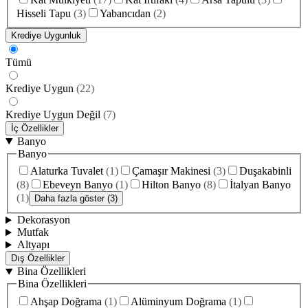
Hisseli Tapu
(
3
)
Yabancıdan
(
2
)
Krediye Uygunluk
Tümü
Krediye Uygun
(
22
)
Krediye Uygun Değil
(
7
)
İç Özellikler
Banyo
Banyo
Alaturka Tuvalet
(
1
)
Çamaşır Makinesi
(
3
)
Duşakabinli
(
8
)
Ebeveyn Banyo
(
1
)
Hilton Banyo
(
8
)
İtalyan Banyo
(
1
)
Daha fazla göster (3)
Dekorasyon
Mutfak
Altyapı
Dış Özellikler
Bina Özellikleri
Bina Özellikleri
Ahşap Doğrama
(
1
)
Alüminyum Doğrama
(
1
)