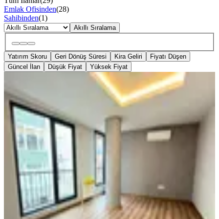
Tüm İlanlar
(
29
)
Emlak Ofisinden
(
28
)
Sahibinden
(
1
)
Akıllı Sıralama
Yatırım Skoru
Geri Dönüş Süresi
Kira Geliri
Fiyatı Düşen
Güncel İlan
Düşük Fiyat
Yüksek Fiyat
SIFIR BİNA
Yusuf Emlak'tan Küçükçekmece Yeni
Mahalle Satılık 2+2 Dubleks | Göl Ve
Deniz Manzaralı
Küçükçekmece, Yeni Mahalle Mahallesi
2+2
·
120 m²
·
4. Kat
·
02.08.2026
8.250.000 ₺
YUSUF EMLAK
Sertan Yavuz