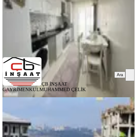
6.700.000 ₺
ÇB İNŞAAT GAYRİMENKUL
MUHAMMED ÇELİK
Ara
Ara
ÇB İNŞAAT
GAYRİMENKUL
MUHAMMED ÇELİK
SIFIR BİNA
Cadde Emlak Göl Ve Deniz Manzaralı
Ön Cephe Lüx Dublex Daire
Küçükçekmece, Yeni Mahalle Mahallesi
2+2
·
120 m²
·
4. Kat
·
30.03.2026