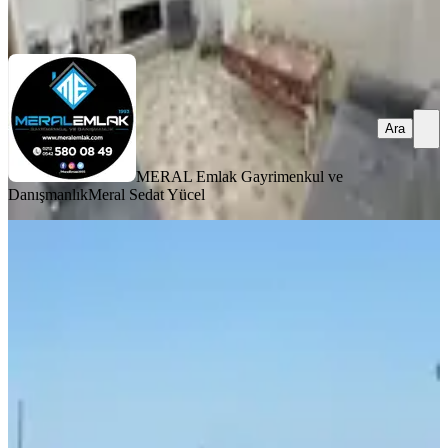
Ara
Ara
MERAL Emlak Gayrimenkul ve
Danışmanlık
Meral Sedat Yücel
MANZARALI
%
2
Ev'sane Gayrimenkul'den
Yenimahalle'de 3+1 Satılık Daire
Küçükçekmece, Yeni Mahalle Mahallesi
3+1
·
135 m²
·
5. Kat
·
03.07.2026
4.525.000 ₺
4.600.000 ₺