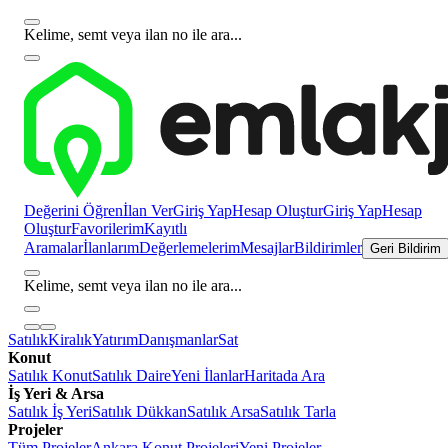
Kelime, semt veya ilan no ile ara...
Değerini Öğren
İlan Ver
Giriş Yap
Hesap Oluştur
Giriş Yap
Hesap
Oluştur
Favorilerim
Kayıtlı
Aramalar
İlanlarım
Değerlemelerim
Mesajlar
Bildirimler
Geri Bildirim
Kelime, semt veya ilan no ile ara...
Satılık
Kiralık
Yatırım
Danışmanlar
Sat
Konut
Satılık Konut
Satılık Daire
Yeni İlanlar
Haritada Ara
İş Yeri & Arsa
Satılık İş Yeri
Satılık Dükkan
Satılık Arsa
Satılık Tarla
Projeler
Tüm Projeler
Ankara Konut Projeleri
Yeni Projeler