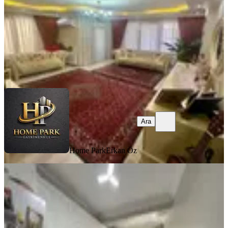
7.100.000 ₺
Home Park
Erkan Öz
Ara
Ara
Home Park
Erkan Öz
KOMBİLİ
Çb'den Yeni Mahde 2+1 85m2 Ön
Cephe Kredi Limitsiz Satılık 2.kat
Küçükçekmece, Yeni Mahalle Mahallesi
2+1
·
95 m²
·
2. Kat
·
14.05.2026