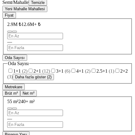
Semt/Mahalle
Temizle
Yeni Mahalle Mahallesi
Fiyat
2.9M ₺
12.6M+ ₺
—
Oda Sayısı
Oda Sayısı
1+1
(
2
)
2+1
(
12
)
3+1
(
6
)
4+1
(
2
)
2.5+1
(
1
)
2+2
(
3
)
Daha fazla göster (2)
Metrekare
Brüt m²
Net m²
55 m²
240+ m²
—
Binanın Yaşı