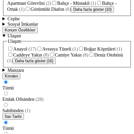
Apartman Görevlisi
(
2
)
Bahçe - Müstakil
(
1
)
Bahçe -
Ortak
(
1
)
Görüntülü Diafon
(
6
)
Daha fazla göster (10)
Cephe
Sosyal İmkanlar
Konum Özellikleri
Ulaşım
Ulaşım
Anayol
(
17
)
Avrasya Tüneli
(
1
)
Boğaz Köprüleri
(
1
)
Caddeye Yakın
(
8
)
Camiye Yakın
(
8
)
Deniz Otobüsü
(
1
)
Daha fazla göster (16)
Manzara
Kimden
Tümü
Emlak Ofisinden
(
28
)
Sahibinden
(
1
)
İlan Tarihi
Tümü