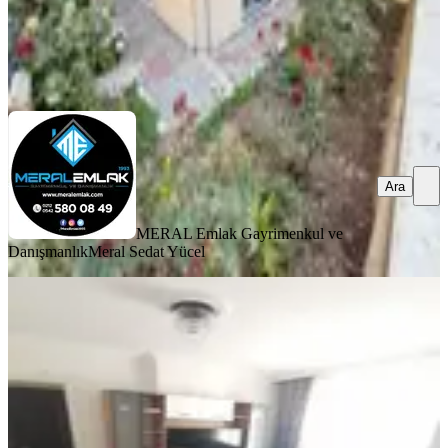
MERAL Emlak Gayrimenkul ve Danışmanlık
Meral Sedat Yücel
Ara
Ara
MERAL Emlak Gayrimenkul ve
Danışmanlık
Meral Sedat Yücel
KOMBİLİ
Barış'tan Marmaraya Yakın 16 Yaş
Binada 4 Cepheli Satılık Daire
Küçükçekmece, Yeni Mahalle Mahallesi
2+1
·
95 m²
·
3. Kat
·
13.06.2026
4.565.000 ₺
Yatırım Skoru
:
64
Fırsat