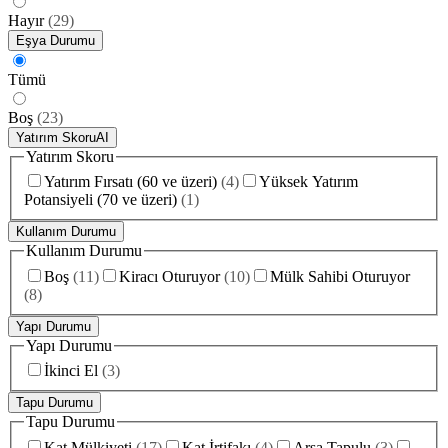
Hayır
(
29
)
Eşya Durumu
Tümü
Boş
(
23
)
Yatırım Skoru
AI
Yatırım Skoru
Yatırım Fırsatı (60 ve üzeri)
(
4
)
Yüksek Yatırım
Potansiyeli (70 ve üzeri)
(
1
)
Kullanım Durumu
Kullanım Durumu
Boş
(
11
)
Kiracı Oturuyor
(
10
)
Mülk Sahibi Oturuyor
(
8
)
Yapı Durumu
Yapı Durumu
İkinci El
(
3
)
Tapu Durumu
Tapu Durumu
Kat Mülkiyeti
(
17
)
Kat İrtifakı
(
4
)
Arsa Tapulu
(
3
)