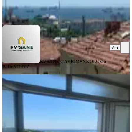
EVSANE GAYRİMENKUL
Ozan Bekir YILDIZ
Ara
Ara
EVSANE GAYRİMENKUL
Ozan
Bekir YILDIZ
BALKONLU
Küçükçekmece Antikalar Cad. Deniz
Manzaralı 3+1 Satılık Daire
Küçükçekmece, Yeni Mahalle Mahallesi
3+1
·
165 m²
·
5. Kat
·
29.06.2026
7.250.000 ₺