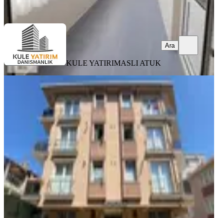
Ara
Ara
KULE YATIRIM
ASLI ATUK
KOMBİLİ
Yeni Mahallede 2+1 85m2 Asansörlü
Bahçe Katı Boş Daire
Küçükçekmece, Yeni Mahalle Mahallesi
2+1
·
85 m²
·
Bahçe katı
·
17.07.2026
3.150.000 ₺
ERGÜVEN İNŞAAT & GAYRİMENKUL
Mehmet E.
Ara