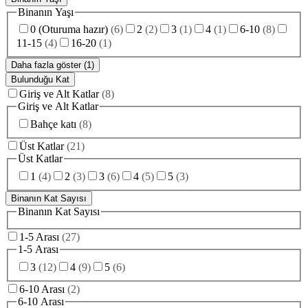
Binanın Yaşı
0 (Oturuma hazır)
(
6
)
2
(
2
)
3
(
1
)
4
(
1
)
6-10
(
8
)
11-15
(
4
)
16-20
(
1
)
Daha fazla göster (1)
Bulunduğu Kat
Giriş ve Alt Katlar
(
8
)
Giriş ve Alt Katlar
Bahçe katı
(
8
)
Üst Katlar
(
21
)
Üst Katlar
1
(
4
)
2
(
3
)
3
(
6
)
4
(
5
)
5
(
3
)
Binanın Kat Sayısı
Binanın Kat Sayısı
1-5 Arası
(
27
)
1-5 Arası
3
(
12
)
4
(
9
)
5
(
6
)
6-10 Arası
(
2
)
6-10 Arası