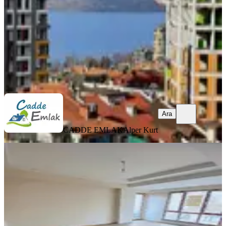
7.450.000 ₺
CADDE EMLAK
Alper Kurt
Ara
Ara
CADDE EMLAK
Alper Kurt
SIFIR BİNA
Yenimahallede Satılık 3+1 Sıfır
Otoparklı Daire
Küçükçekmece, Yeni Mahalle Mahallesi
3+1
·
110 m²
·
3. Kat
·
24.03.2026
8.900.000 ₺