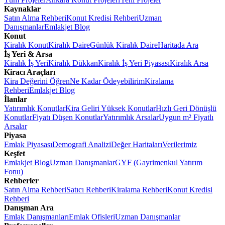
Kaynaklar
Satın Alma Rehberi
Konut Kredisi Rehberi
Uzman
Danışmanlar
Emlakjet Blog
Konut
Kiralık Konut
Kiralık Daire
Günlük Kiralık Daire
Haritada Ara
İş Yeri & Arsa
Kiralık İş Yeri
Kiralık Dükkan
Kiralık İş Yeri Piyasası
Kiralık Arsa
Kiracı Araçları
Kira Değerini Öğren
Ne Kadar Ödeyebilirim
Kiralama
Rehberi
Emlakjet Blog
İlanlar
Yatırımlık Konutlar
Kira Geliri Yüksek Konutlar
Hızlı Geri Dönüşlü
Konutlar
Fiyatı Düşen Konutlar
Yatırımlık Arsalar
Uygun m² Fiyatlı
Arsalar
Piyasa
Emlak Piyasası
Demografi Analizi
Değer Haritaları
Verilerimiz
Keşfet
Emlakjet Blog
Uzman Danışmanlar
GYF (Gayrimenkul Yatırım
Fonu)
Rehberler
Satın Alma Rehberi
Satıcı Rehberi
Kiralama Rehberi
Konut Kredisi
Rehberi
Danışman Ara
Emlak Danışmanları
Emlak Ofisleri
Uzman Danışmanlar