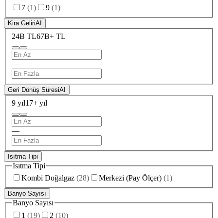
7
(
1
)
9
(
1
)
Kira Geliri
AI
24B TL
67B+ TL
—
Geri Dönüş Süresi
AI
9 yıl
17+ yıl
—
Isıtma Tipi
Isıtma Tipi
Kombi Doğalgaz
(
28
)
Merkezi (Pay Ölçer)
(
1
)
Banyo Sayısı
Banyo Sayısı
1
(
19
)
2
(
10
)