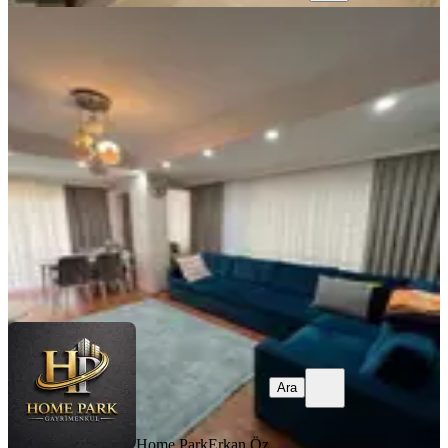
KOMBİLİ
Home Park'tan Yeni Mah.teraslı
Dubleks Satılık Daire
Küçükçekmece, Yeni Mahalle Mahallesi
4+1
·
200 m²
·
3. Kat
·
20.02.2026
9.000.000 ₺
Geri Dönüş:
17 yıl
Home Park
Erkan Öz
Ara
Ara
Home Park
Erkan Öz