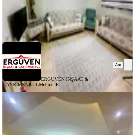
ERGÜVEN İNŞAAT & GAYRİMENKUL
Mehmet E.
Ara
Ara
ERGÜVEN İNŞAAT &
GAYRİMENKUL
Mehmet E.
MANZARALI
Home Park'tan Yeni Mah.ön Cephe
Satılık Daire
Küçükçekmece, Yeni Mahalle Mahallesi
2+1
·
90 m²
·
2. Kat
·
17.05.2026