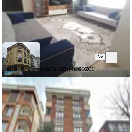
Barış Emlak
Haydar GÖZCÜ
Ara
Ara
Barış Emlak
Haydar GÖZCÜ
KOMBİLİ
Ekşinar Gayrimenkul'den Genç
Binada Satılık 2+1 Daire
Küçükçekmece, Yeni Mahalle Mahallesi
2+1
·
80 m²
·
1. Kat
·
25.05.2026
5.500.000 ₺
Geri Dönüş:
13 yıl