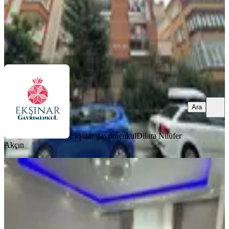
Ekşinar gayrimenkul
Dilara Nilüfer Akçın
Ara
Ara
Ekşinar gayrimenkul
Dilara Nilüfer
Akçın
KOMBİLİ
Cadde Emlak Yeni Bina 2+1 80 M2
Çift Balkon Yenimahalle De 1 Kat
Küçükçekmece, Yeni Mahalle Mahallesi
2+1
·
80 m²
·
1. Kat
·
24.05.2026