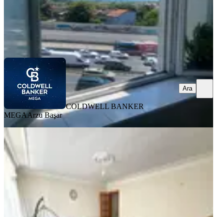
COLDWELL BANKER MEGA
Arzu Başar
Ara
Ara
COLDWELL BANKER
MEGA
Arzu Başar
BALKONLU
Barış'tan Tepeüstü Derya Sokakta
Satılık 120 M2 3+1 Daire
Küçükçekmece, Yeni Mahalle Mahallesi
3+1
·
130 m²
·
1. Kat
·
25.06.2026
5.500.000 ₺