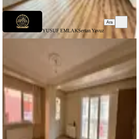
Ara
Ara
YUSUF EMLAK
Sertan Yavuz
MANZARALI
İmren Gayrimenkulden Yenimahalle
Mh. 2+1 80 M2 Amerikan Mutfaklı
2.kat Marmaraya Çok Yakın Yeni
Bina
Küçükçekmece, Yeni Mahalle Mahallesi
2+1
·
80 m²
·
2. Kat
·
25.07.2026
5.250.000 ₺
Yatırım Skoru
:
61
Fırsat
İmren Gayrimenkul
Eren Akyildiz