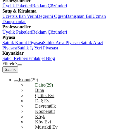
Profesyoneller
Üyelik Paketleri
Reklam Çözümleri
Satış & Kiralama
Ücretsiz İlan Verin
Değerini Öğren
Danışman Bul
Uzman
Danışmanlar
Profesyoneller
Üyelik Paketleri
Reklam Çözümleri
Piyasa
Satılık Konut Piyasası
Satılık Arsa Piyasası
Satılık Arazi
Piyasası
Satılık İş Yeri Piyasası
Kaynaklar
Satıcı Rehberi
Emlakjet Blog
Filtrele
3
Satılık
Konut
(29)
Daire
(29)
Bina
Çiftlik Evi
Dağ Evi
Devremülk
Kooperatif
Köşk
Köy Evi
Müstakil Ev