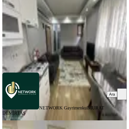
Şişli, Kuştepe Mahallesi
2+1
·
65 m²
·
Yüksek giriş
·
04.05.2026
3.400.000 ₺
Geri Dönüş:
10 yıl
NETWORK Gayrimenkul
MURAT DEMİRTAŞ
Ara
Ara
NETWORK Gayrimenkul
MURAT
DEMİRTAŞ
MANZARALI
Mecidiyeköyde Bahçe Kullanımlı,