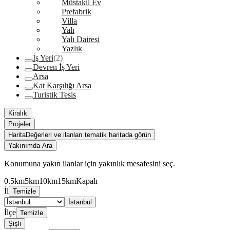
Müstakil Ev
Prefabrik
Villa
Yalı
Yalı Dairesi
Yazlık
İş Yeri
(2)
Devren İş Yeri
Arsa
Kat Karşılığı Arsa
Turistik Tesis
Kiralık
Projeler
Harita
Değerleri ve ilanları tematik haritada görün
Yakınımda Ara
Konumuna yakın ilanlar için yakınlık mesafesini seç.
0.5km
5km
10km
15km
Kapalı
İl
Temizle
İstanbul
İlçe
Temizle
Şişli