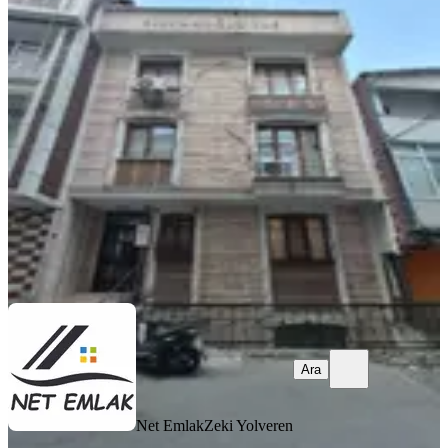
2+1 65 M2 Kombili Ferah Temiz
Yüksek Giriş Daire
Şişli, Kuştepe Mahallesi
2+1
·
65 m²
·
Yüksek giriş
·
04.07.2026
5.250.000 ₺
5.500.000 ₺
Net Emlak
Zeki Yolveren
Ara
Ara
Net Emlak
Zeki Yolveren