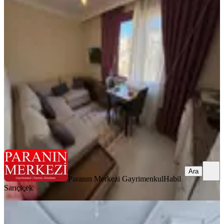
Para'dan Fırsat 3+1 Merkezi Konum
Yeni Bina Metro Metrobüs 8 Dk
Şişli, Kuştepe Mahallesi
3+1
·
85 m²
·
Yüksek giriş
·
26.03.2026
4.250.000 ₺
Geri Dönüş:
12 yıl
Paranın Merkezi Gayrimenkul
Habil Sarıçiçek
Ara
Ara
Paranın Merkezi Gayrimenkul
Habil
Sarıçiçek
MANZARALI
Mecidiyeköy 2+1 İskanlı