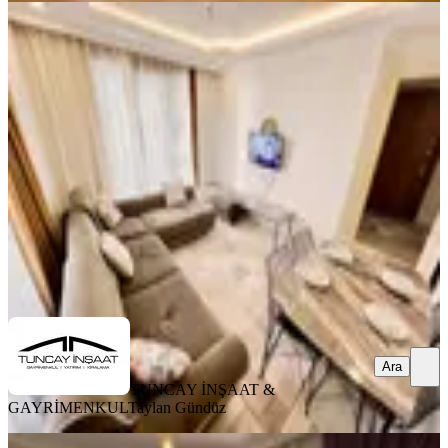
EŞYALI
Tuncay'dan 2+1 Full Eşya Hediyeli
Yeni Bina Satılık 2+1 Daire
Şişli, Kuştepe Mahallesi
2+1
·
80 m²
·
4. Kat
·
04.04.2026
5.450.000 ₺
TUNCAY İNŞAAT & GAYRİMENKUL
Taylan Gündüz
Ara
Ara
TUNCAY İNŞAAT &
GAYRİMENKUL
Taylan Gündüz
EŞYALI