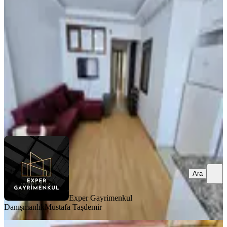
Eminevim+kredi+uygun+satılık Daire
Şişli, Kuştepe Mahallesi
2+1
·
75 m²
·
2. Kat
·
19.01.2026
4.800.000 ₺
Exper Gayrimenkul Danışmanlık
Mustafa Taşdemir
Ara
Ara
Exper Gayrimenkul
Danışmanlık
Mustafa Taşdemir
KOMBİLİ