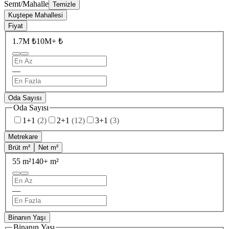
Semt/Mahalle
Temizle
Kuştepe Mahallesi
Fiyat
1.7M ₺
10M+ ₺
—
Oda Sayısı
Oda Sayısı
1+1
(
2
)
2+1
(
12
)
3+1
(
3
)
Metrekare
Brüt m²
Net m²
55 m²
140+ m²
—
Binanın Yaşı
Binanın Yaşı