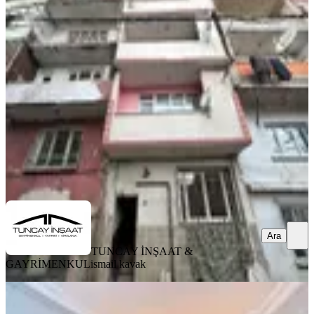
Tuncay'dan Şişli'de Trump Avm'ye 15
Dk Mesafede 1+1 Giriş Kat
Şişli, Kuştepe Mahallesi
1+1
·
55 m²
·
Düz Giriş (Zemin)
·
07.06.2026
1.690.000 ₺
TUNCAY İNŞAAT & GAYRİMENKUL
ismail kavak
Ara
Ara
TUNCAY İNŞAAT &
GAYRİMENKUL
ismail kavak
KOMBİLİ
Tuncay'dan Şişli'de Trump Avm'ye 5