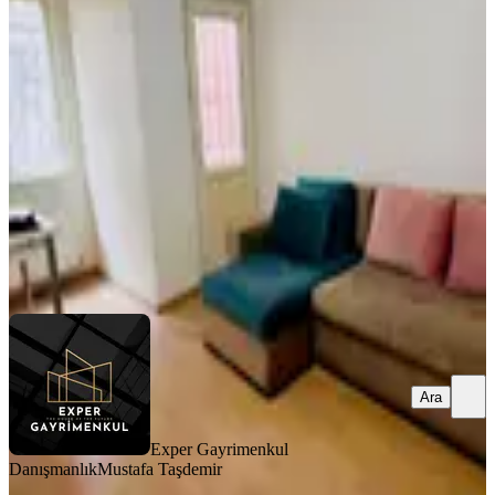
İskanlı, 25000tl Kiracılı 2+1
Şişli, Kuştepe Mahallesi
2+1
·
70 m²
·
Bahçe katı
·
14.04.2026
3.575.000 ₺
Exper Gayrimenkul Danışmanlık
Mustafa Taşdemir
Ara
Ara
Exper Gayrimenkul
Danışmanlık
Mustafa Taşdemir