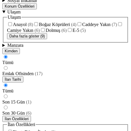
Sosyal İmkanlar
Konum Özellikleri
Ulaşım
Ulaşım
Anayol
(
8
)
Boğaz Köprüleri
(
4
)
Caddeye Yakın
(
7
)
Camiye Yakın
(
6
)
Dolmuş
(
6
)
E-5
(
5
)
Daha fazla göster (9)
Manzara
Kimden
Tümü
Emlak Ofisinden
(
17
)
İlan Tarihi
Tümü
Son 15 Gün
(
1
)
Son 30 Gün
(
6
)
İlan Özellikleri
İlan Özellikleri