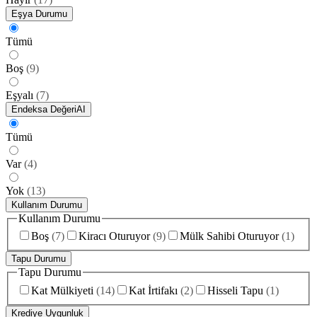
Eşya Durumu
Tümü
Boş
(
9
)
Eşyalı
(
7
)
Endeksa Değeri
AI
Tümü
Var
(
4
)
Yok
(
13
)
Kullanım Durumu
Kullanım Durumu
Boş
(
7
)
Kiracı Oturuyor
(
9
)
Mülk Sahibi Oturuyor
(
1
)
Tapu Durumu
Tapu Durumu
Kat Mülkiyeti
(
14
)
Kat İrtifakı
(
2
)
Hisseli Tapu
(
1
)
Krediye Uygunluk