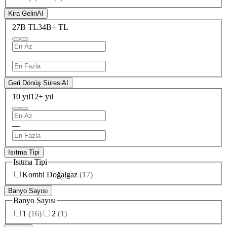
Kira Geliri
AI
27B TL
34B+ TL
—
Geri Dönüş Süresi
AI
10 yıl
12+ yıl
—
Isıtma Tipi
Isıtma Tipi
Kombi Doğalgaz
(
17
)
Banyo Sayısı
Banyo Sayısı
1
(
16
)
2
(
1
)