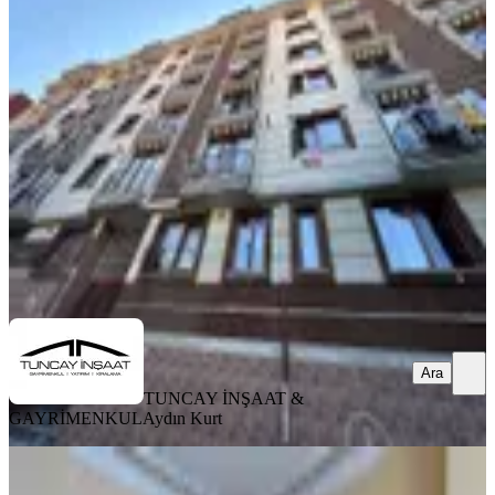
Tuncay'dan Şişli'de Otoparklı Yeni
Binada Oturum Veya Yatırımlı
Şişli, Kuştepe Mahallesi
2+1
·
75 m²
·
1. Kat
·
28.07.2026
4.750.000 ₺
TUNCAY İNŞAAT & GAYRİMENKUL
Aydın Kurt
Ara
Ara
TUNCAY İNŞAAT &
GAYRİMENKUL
Aydın Kurt
MANZARALI
Mecidiyeköy'de Satılık 3+1 Dubleks