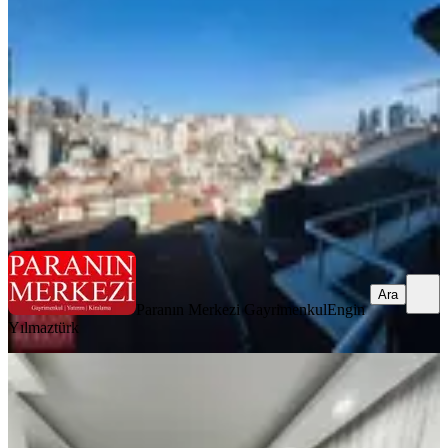
Şişli, Kuştepe Mahallesi
2+1
·
70 m²
·
Çatı Katı
·
04.06.2026
3.500.000 ₺
Geri Dönüş:
11 yıl
Paranın Merkezi Gayrimenkul
Engin Yılmaztürk
Ara
Ara
Paranın Merkezi Gayrimenkul
Engin
Yılmaztürk
EŞYALI
Genç Binada Cadde Dibinde 26.000tl
Kira Getrili Yüksek Giriş 2+1
Şişli, Kuştepe Mahallesi