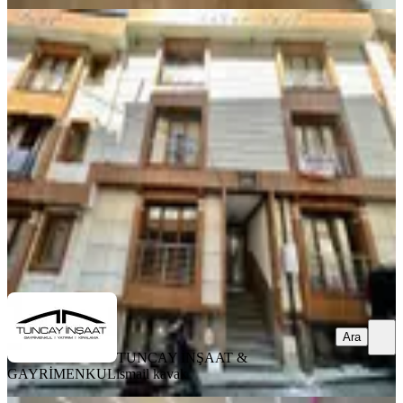
KOMBİLİ
Tuncaydan Cadde Arkası Yeni İçi Boş
Satılık 1+1 Daire
Şişli, Kuştepe Mahallesi
1+1
·
60 m²
·
Kot 1
·
16.07.2026
3.000.000 ₺
TUNCAY İNŞAAT & GAYRİMENKUL
ismail kavak
Ara
Ara
TUNCAY İNŞAAT &
GAYRİMENKUL
ismail kavak