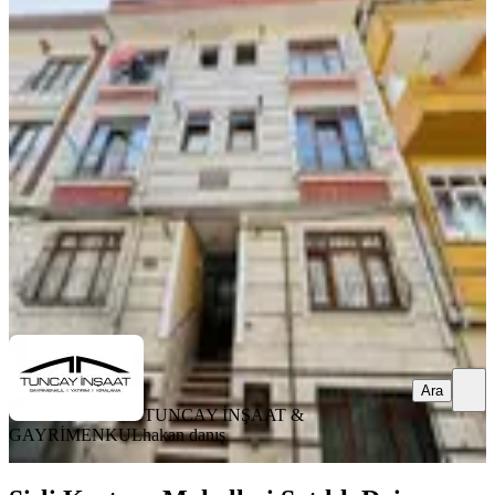
%
3
Tuncaydan Şişlide 23.500₺ Hazır
Kiracılı Eşya Hediyeli 2+1 Daire
Şişli, Kuştepe Mahallesi
2+1
·
65 m²
·
Kot 1
·
25.10.2025
3.050.000 ₺
3.150.000 ₺
TUNCAY İNŞAAT & GAYRİMENKUL
hakan danış
Ara
Ara
TUNCAY İNŞAAT &
GAYRİMENKUL
hakan danış