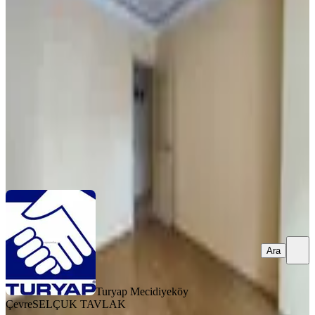
Daire Asansörlü Otoparklı
Şişli, Kuştepe Mahallesi
3+1
·
140 m²
·
4. Kat
·
22.07.2026
10.000.000 ₺
Turyap Mecidiyeköy Çevre
SELÇUK TAVLAK
Ara
Ara
Turyap Mecidiyeköy
Çevre
SELÇUK TAVLAK