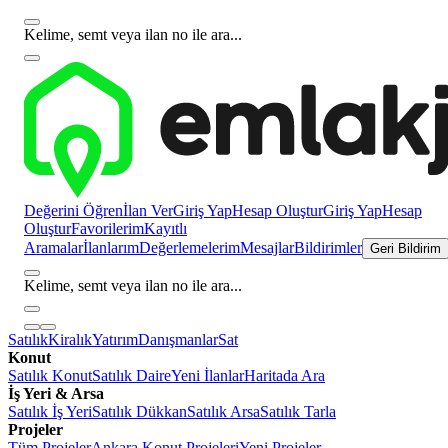
Kelime, semt veya ilan no ile ara...
Değerini Öğren
İlan Ver
Giriş Yap
Hesap Oluştur
Giriş Yap
Hesap
Oluştur
Favorilerim
Kayıtlı
Aramalar
İlanlarım
Değerlemelerim
Mesajlar
Bildirimler
Geri Bildirim
Kelime, semt veya ilan no ile ara...
Satılık
Kiralık
Yatırım
Danışmanlar
Sat
Konut
Satılık Konut
Satılık Daire
Yeni İlanlar
Haritada Ara
İş Yeri & Arsa
Satılık İş Yeri
Satılık Dükkan
Satılık Arsa
Satılık Tarla
Projeler
Tüm Projeler
Ankara Konut Projeleri
Yeni Projeler