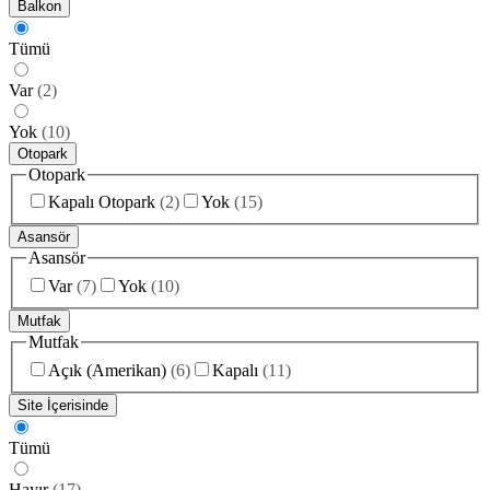
Balkon
Tümü
Var
(
2
)
Yok
(
10
)
Otopark
Otopark
Kapalı Otopark
(
2
)
Yok
(
15
)
Asansör
Asansör
Var
(
7
)
Yok
(
10
)
Mutfak
Mutfak
Açık (Amerikan)
(
6
)
Kapalı
(
11
)
Site İçerisinde
Tümü
Hayır
(
17
)