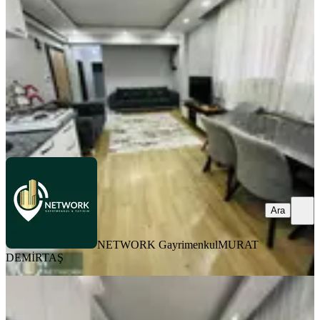
2+1
·
65 m²
·
Yüksek giriş
·
04.06.2026
3.400.000 ₺
Geri Dönüş:
10 yıl
NETWORK Gayrimenkul
MURAT DEMİRTAŞ
Ara
Ara
NETWORK Gayrimenkul
MURAT
DEMİRTAŞ
EŞYALI
Genç Binada Cadde Dibinde 26.000tl
Kira Getrili Yüksek Giriş 2+1