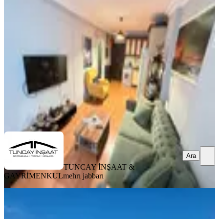
Dk Oturumlu Ve Yatırımlı 2+1
Şişli, Kuştepe Mahallesi
2+1
·
65 m²
·
2. Kat
·
06.06.2026
3.100.000 ₺
TUNCAY İNŞAAT & GAYRİMENKUL
mehrı jabbarı
Ara
Ara
TUNCAY İNŞAAT &
GAYRİMENKUL
mehrı jabbarı
KOMBİLİ
Para'dan Kaçmaz Fırsat Sınırsız
Kredi Eminev+fuzul 2+1 Çatı Katı