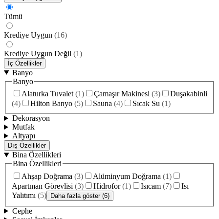
Tümü
Krediye Uygun
(
16
)
Krediye Uygun Değil
(
1
)
İç Özellikler
Banyo
Banyo
Alaturka Tuvalet
(
1
)
Çamaşır Makinesi
(
3
)
Duşakabinli
(
4
)
Hilton Banyo
(
5
)
Sauna
(
4
)
Sıcak Su
(
1
)
Dekorasyon
Mutfak
Altyapı
Dış Özellikler
Bina Özellikleri
Bina Özellikleri
Ahşap Doğrama
(
3
)
Alüminyum Doğrama
(
1
)
Apartman Görevlisi
(
3
)
Hidrofor
(
1
)
Isıcam
(
7
)
Isı
Yalıtımı
(
5
)
Daha fazla göster (6)
Cephe