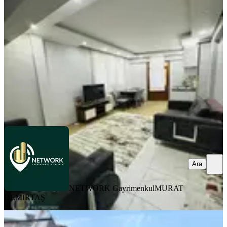
Şişli, Kuştepe Mahallesi
2+1
·
65 m²
·
Yüksek giriş
·
08.07.2026
3.400.000 ₺
NETWORK Gayrimenkul
MURAT DEMİRTAŞ
Ara
Ara
NETWORK Gayrimenkul
MURAT
DEMİRTAŞ
MANZARALI
%
5
Mecidiyeköy Trump Tower Arkasınsa