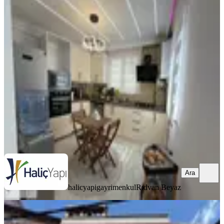
EŞYALI
Trump Tower Arkası İçi Dekorlu
Şahne Ters Dublex
Şişli, Kuştepe Mahallesi
2+1
·
90 m²
·
Yüksek giriş
·
12.07.2026
4.300.000 ₺
halicyapigayrimenkul
Rıdvan Beyaz
Ara
Ara
halicyapigayrimenkul
Rıdvan Beyaz
KOMBİLİ
Tuncaydan Metrobüs 13 Dk Mesafede