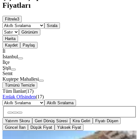
Fiyatları
Filtrele
3
Sırala
Görünüm
Harita
Kaydet
Paylaş
İl
İstanbul
İlçe
Şişli
Semt
Kuştepe Mahallesi
Tümünü Temizle
Tüm İlanlar
(
17
)
Emlak Ofisinden
(
17
)
Akıllı Sıralama
Yatırım Skoru
Geri Dönüş Süresi
Kira Geliri
Fiyatı Düşen
Güncel İlan
Düşük Fiyat
Yüksek Fiyat
KOMBİLİ