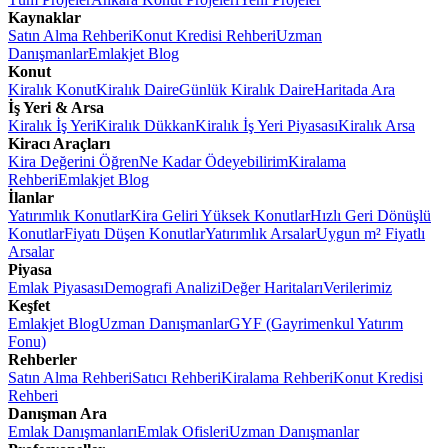
Kaynaklar
Satın Alma Rehberi
Konut Kredisi Rehberi
Uzman
Danışmanlar
Emlakjet Blog
Konut
Kiralık Konut
Kiralık Daire
Günlük Kiralık Daire
Haritada Ara
İş Yeri & Arsa
Kiralık İş Yeri
Kiralık Dükkan
Kiralık İş Yeri Piyasası
Kiralık Arsa
Kiracı Araçları
Kira Değerini Öğren
Ne Kadar Ödeyebilirim
Kiralama
Rehberi
Emlakjet Blog
İlanlar
Yatırımlık Konutlar
Kira Geliri Yüksek Konutlar
Hızlı Geri Dönüşlü
Konutlar
Fiyatı Düşen Konutlar
Yatırımlık Arsalar
Uygun m² Fiyatlı
Arsalar
Piyasa
Emlak Piyasası
Demografi Analizi
Değer Haritaları
Verilerimiz
Keşfet
Emlakjet Blog
Uzman Danışmanlar
GYF (Gayrimenkul Yatırım
Fonu)
Rehberler
Satın Alma Rehberi
Satıcı Rehberi
Kiralama Rehberi
Konut Kredisi
Rehberi
Danışman Ara
Emlak Danışmanları
Emlak Ofisleri
Uzman Danışmanlar