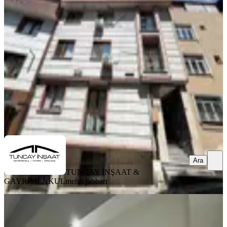
3+1 Daire
Şişli, Kuştepe Mahallesi
3+1
·
90 m²
·
Kot 1
·
11.07.2026
3.700.000 ₺
TUNCAY İNŞAAT & GAYRİMENKUL
mehrı jabbarı
Ara
Ara
TUNCAY İNŞAAT &
GAYRİMENKUL
mehrı jabbarı
EŞYALI
Genç Binada Cadde Dibinde 26.000tl
Kira Getrili Yüksek Giriş 2+1