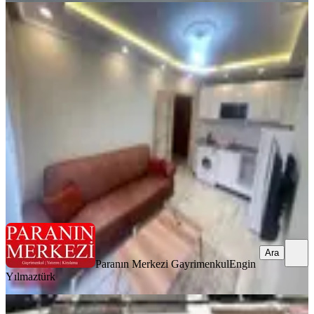
KOMBİLİ
Para'dan İskanlı 2+1 Ara Kat
Merkezi Konum Sınırsız Kredi !!!
Şişli, Kuştepe Mahallesi
2+1
·
70 m²
·
4. Kat
·
29.06.2026
4.500.000 ₺
Paranın Merkezi Gayrimenkul
Engin Yılmaztürk
Ara
Ara
Paranın Merkezi Gayrimenkul
Engin
Yılmaztürk
KOMBİLİ