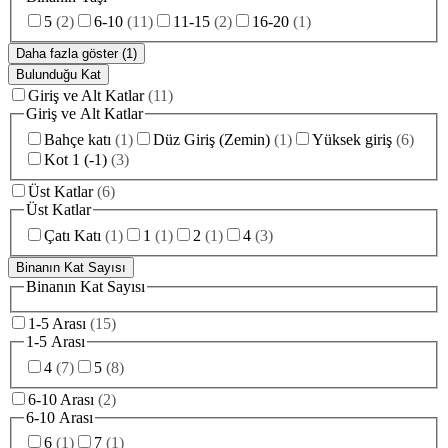
5
(
2
)
6-10
(
11
)
11-15
(
2
)
16-20
(
1
)
Daha fazla göster (1)
Bulunduğu Kat
Giriş ve Alt Katlar
(
11
)
Giriş ve Alt Katlar
Bahçe katı
(
1
)
Düz Giriş (Zemin)
(
1
)
Yüksek giriş
(
6
)
Kot 1 (-1)
(
3
)
Üst Katlar
(
6
)
Üst Katlar
Çatı Katı
(
1
)
1
(
1
)
2
(
1
)
4
(
3
)
Binanın Kat Sayısı
Binanın Kat Sayısı
1-5 Arası
(
15
)
1-5 Arası
4
(
7
)
5
(
8
)
6-10 Arası
(
2
)
6-10 Arası
6
(
1
)
7
(
1
)