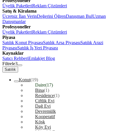
Profesyoneller
Üyelik Paketleri
Reklam Çözümleri
Satış & Kiralama
Ücretsiz İlan Verin
Değerini Öğren
Danışman Bul
Uzman
Danışmanlar
Profesyoneller
Üyelik Paketleri
Reklam Çözümleri
Piyasa
Satılık Konut Piyasası
Satılık Arsa Piyasası
Satılık Arazi
Piyasası
Satılık İş Yeri Piyasası
Kaynaklar
Satıcı Rehberi
Emlakjet Blog
Filtrele
3
Satılık
Konut
(19)
Daire
(17)
Bina
(1)
Residence
(1)
Çiftlik Evi
Dağ Evi
Devremülk
Kooperatif
Köşk
Köy Evi