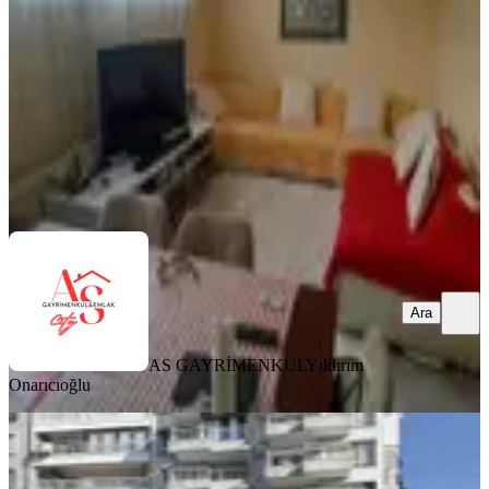
3+1
·
125 m²
·
Kot 1
·
07.08.2026
3.900.000 ₺
AS GAYRİMENKUL
Yıldırım Onarıcıoğlu
Ara
Ara
AS GAYRİMENKUL
Yıldırım
Onarıcıoğlu
YENİ
Göztepe De Denize Yürüme Mesafesi
Fırsat 3+1 Daire