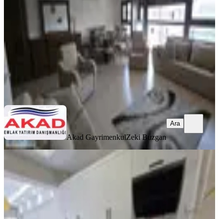
3+1
·
145 m²
·
7. Kat
·
08.08.2026
13.000.000 ₺
Akad Gayrimenkul
Zeki Buzgan
Ara
Ara
Akad Gayrimenkul
Zeki Buzgan
YENİ
Göztepe Metroya Yakını 3+1 Daire,
110m², Full Bakımlı Arakat
Konak, Göztepe Mahallesi
3+1
·
120 m²
·
2. Kat
·
08.08.2026