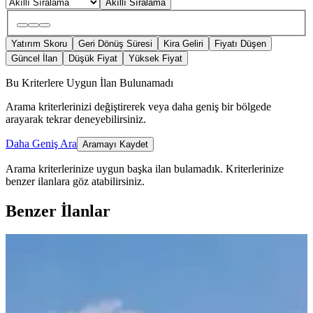
Akıllı Sıralama
Yatırım Skoru
Geri Dönüş Süresi
Kira Geliri
Fiyatı Düşen
Güncel İlan
Düşük Fiyat
Yüksek Fiyat
Bu Kriterlere Uygun İlan Bulunamadı
Arama kriterlerinizi değiştirerek veya daha geniş bir bölgede
arayarak tekrar deneyebilirsiniz.
Daha Geniş Ara
Aramayı Kaydet
Arama kriterlerinize uygun başka ilan bulamadık.
Kriterlerinize
benzer ilanlara göz atabilirsiniz.
Benzer İlanlar
YENİ
Tam Göztepe..metroya Caddeye 50m
Deniz Görür 125 M2 3+1 3.arakat
Konak, Göztepe Mahallesi