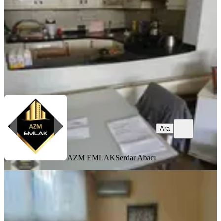
2+1
·
120 m²
·
Bodrum Kat
·
08.08.2026
3.200.000 ₺
AZM EMLAK
Serdar Abacı
Ara
Ara
AZM EMLAK
Serdar Abacı
YENİ
Göztepe Merkezde,müstakil
Bahçeli,doğalgazlı 3+1 Daire
Konak, Göztepe Mahallesi