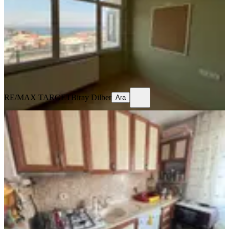
3+1
·
145 m²
·
Çatı Katı
·
06.08.2026
5.400.000 ₺
RE/MAX TARGET
Biray Dilber
Ara
RE/MAX TARGET
Biray Dilber
Ara
YENİ
Betonyol Cadde Üzeri Çift Cepheli
Dogalgazlı Metro Yakını
Konak, Kılıç Reis Mahallesi
2+1
·
90 m²
·
4. Kat
·
06.08.2026
2.790.000 ₺
BAŞARIR EMLAK OFİSİ
Hülya Başarır