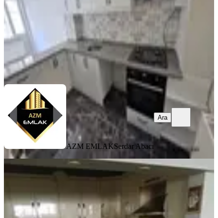
6.100.000 ₺
AZM EMLAK
Serdar Abacı
Ara
Ara
AZM EMLAK
Serdar Abacı
YENİ
İzmirspor Metro Yakını Bahçeli 2+1
Masrafsız Daire
Konak, Murat Reis Mahallesi