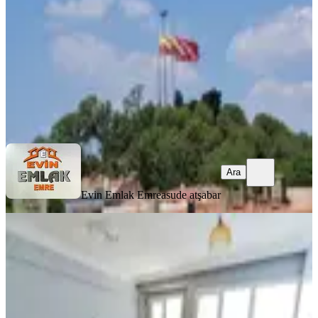
3+1
·
125 m²
·
3. Kat
·
09.08.2026
5.750.000 ₺
Evin Emlak Emre
asude atşabar
Ara
Ara
Evin Emlak Emre
asude atşabar
YENİ
Simge'den Mithatpaşa Caddesine
Yakın Geniş 2+1 Satılık Daire
Konak, Mithatpaşa Mahallesi
2+1
·
100 m²
·
2. Kat
·
08.08.2026