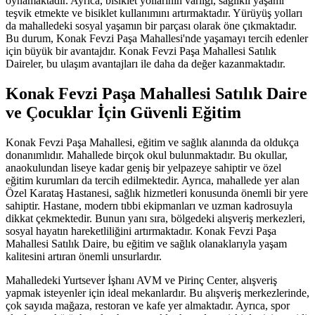
oynamaktadır. Ayrıca, bisiklet yollarının varlığı, sağlıklı yaşamı
teşvik etmekte ve bisiklet kullanımını artırmaktadır. Yürüyüş yolları
da mahalledeki sosyal yaşamın bir parçası olarak öne çıkmaktadır.
Bu durum, Konak Fevzi Paşa Mahallesi'nde yaşamayı tercih edenler
için büyük bir avantajdır. Konak Fevzi Paşa Mahallesi Satılık
Daireler, bu ulaşım avantajları ile daha da değer kazanmaktadır.
Konak Fevzi Paşa Mahallesi Satılık Daire
ve Çocuklar İçin Güvenli Eğitim
Konak Fevzi Paşa Mahallesi, eğitim ve sağlık alanında da oldukça
donanımlıdır. Mahallede birçok okul bulunmaktadır. Bu okullar,
anaokulundan liseye kadar geniş bir yelpazeye sahiptir ve özel
eğitim kurumları da tercih edilmektedir. Ayrıca, mahallede yer alan
Özel Karataş Hastanesi, sağlık hizmetleri konusunda önemli bir yere
sahiptir. Hastane, modern tıbbi ekipmanları ve uzman kadrosuyla
dikkat çekmektedir. Bunun yanı sıra, bölgedeki alışveriş merkezleri,
sosyal hayatın hareketliliğini artırmaktadır. Konak Fevzi Paşa
Mahallesi Satılık Daire, bu eğitim ve sağlık olanaklarıyla yaşam
kalitesini artıran önemli unsurlardır.
Mahalledeki Yurtsever İşhanı AVM ve Pirinç Center, alışveriş
yapmak isteyenler için ideal mekanlardır. Bu alışveriş merkezlerinde,
çok sayıda mağaza, restoran ve kafe yer almaktadır. Ayrıca, spor