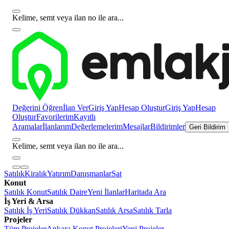
Kelime, semt veya ilan no ile ara...
Değerini Öğren
İlan Ver
Giriş Yap
Hesap Oluştur
Giriş Yap
Hesap
Oluştur
Favorilerim
Kayıtlı
Aramalar
İlanlarım
Değerlemelerim
Mesajlar
Bildirimler
Geri Bildirim
Kelime, semt veya ilan no ile ara...
Satılık
Kiralık
Yatırım
Danışmanlar
Sat
Konut
Satılık Konut
Satılık Daire
Yeni İlanlar
Haritada Ara
İş Yeri & Arsa
Satılık İş Yeri
Satılık Dükkan
Satılık Arsa
Satılık Tarla
Projeler
Tüm Projeler
Ankara Konut Projeleri
Yeni Projeler