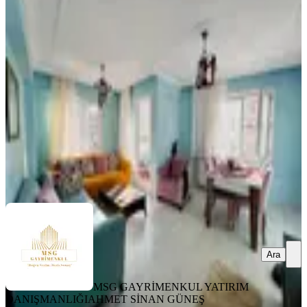
Asansörlü Binada 3+1 Daire
Konak, Barbaros Mahallesi
3+1
·
105 m²
·
1. Kat
·
07.08.2026
3.300.000 ₺
MSG GAYRİMENKUL YATIRIM DANIŞMANLIĞI
AHMET
SİNAN GÜNEŞ
Ara
Ara
MSG GAYRİMENKUL YATIRIM
DANIŞMANLIĞI
AHMET SİNAN GÜNEŞ