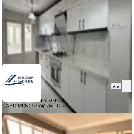
3+1
·
120 m²
·
1. Kat
·
07.08.2026
4.950.000 ₺
EYS GRUP GAYRİMENKUL
Yağızhan Gezer
Ara
Ara
EYS GRUP
GAYRİMENKUL
Yağızhan Gezer
YENİ
Üçyol Metro Yakını 2+1 90m2 Arakat
Ferah Daire