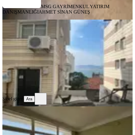
MSG GAYRİMENKUL YATIRIM
DANIŞMANLIĞI
AHMET SİNAN GÜNEŞ
YENİ
Konak Kılıçreis Fırsat Daire
Konak, Kılıç Reis Mahallesi
2+1
·
115 m²
·
Yüksek giriş
·
06.08.2026
3.450.000 ₺
Sibel gizeri
Ara
Sibel gizeri
Ara
YENİ
Satılık 3+1 Körfez Manzaralı , Hatay
Metro'ya Yakın Daire
Konak, Murat Reis Mahallesi