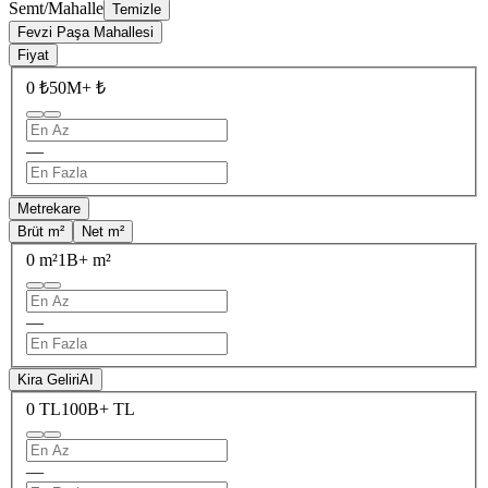
Semt/Mahalle
Temizle
Fevzi Paşa Mahallesi
Fiyat
0 ₺
50M+ ₺
—
Metrekare
Brüt m²
Net m²
0 m²
1B+ m²
—
Kira Geliri
AI
0 TL
100B+ TL
—