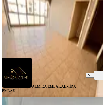
Konak, Piri Reis Mahallesi
2+1
·
95 m²
·
3. Kat
·
07.08.2026
3.150.000 ₺
ALMİRA EMLAK
ALMİRA EMLAK
Ara
Ara
ALMİRA EMLAK
ALMİRA
EMLAK
YENİ
Msg'den Cadde Üzeri - Deniz Gören