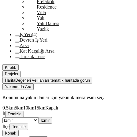
Prefabrik
Residence
Villa
Yalı
Yalı Dairesi
Yazlık
İş Yeri
(4)
Devren İş Yeri
Arsa
Kat Karşılığı Arsa
Turistik Tesis
Kiralık
Projeler
Harita
Değerleri ve ilanları tematik haritada görün
Yakınımda Ara
Konumuna yakın ilanlar için yakınlık mesafesini seç.
0.5km
5km
10km
15km
Kapalı
İl
Temizle
İzmir
İlçe
Temizle
Konak