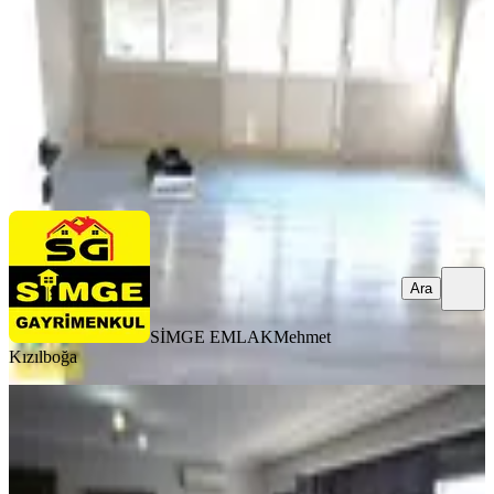
3+1
·
110 m²
·
2. Kat
·
08.08.2026
4.000.000 ₺
SİMGE EMLAK
Mehmet Kızılboğa
Ara
Ara
SİMGE EMLAK
Mehmet
Kızılboğa
YENİ
Güzelyalı Mithatpaşa Cad. Asansörlü
Otoparklı Doğalgazlı 3+1
Konak, Güzelyalı Mahallesi