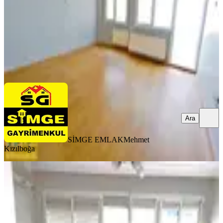
4.000.000 ₺
SİMGE EMLAK
Mehmet Kızılboğa
Ara
Ara
SİMGE EMLAK
Mehmet
Kızılboğa
YENİ
Simge'den Mithatpaşa Caddesine
Yakın Satılık 3+1 Daire
Konak, Mithatpaşa Mahallesi