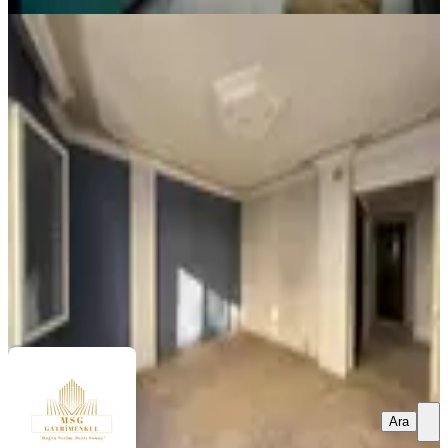
YENİ
Msg'den Karataş'ta Arakat - Çift
Wc'li, Ferah Ve Geniş 2+1 Daire
Konak, Barbaros Mahallesi
2+1
·
80 m²
·
3. Kat
·
07.08.2026
2.900.000 ₺
MSG GAYRİMENKUL YATIRIM DANIŞMANLIĞI
AHMET
SİNAN GÜNEŞ
Ara
Ara