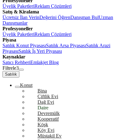
Profesyoneller
Üyelik Paketleri
Reklam Çözümleri
Satış & Kiralama
Ücretsiz İlan Verin
Değerini Öğren
Danışman Bul
Uzman
Danışmanlar
Profesyoneller
Üyelik Paketleri
Reklam Çözümleri
Piyasa
Satılık Konut Piyasası
Satılık Arsa Piyasası
Satılık Arazi
Piyasası
Satılık İş Yeri Piyasası
Kaynaklar
Satıcı Rehberi
Emlakjet Blog
Filtrele
3
Satılık
Konut
Bina
Çiftlik Evi
Dağ Evi
Daire
Devremülk
Kooperatif
Köşk
Köy Evi
Müstakil Ev