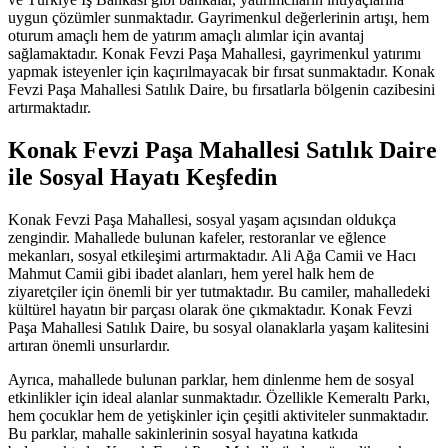
uygun çözümler sunmaktadır. Gayrimenkul değerlerinin artışı, hem
oturum amaçlı hem de yatırım amaçlı alımlar için avantaj
sağlamaktadır. Konak Fevzi Paşa Mahallesi, gayrimenkul yatırımı
yapmak isteyenler için kaçırılmayacak bir fırsat sunmaktadır. Konak
Fevzi Paşa Mahallesi Satılık Daire, bu fırsatlarla bölgenin cazibesini
artırmaktadır.
Konak Fevzi Paşa Mahallesi Satılık Daire
ile Sosyal Hayatı Keşfedin
Konak Fevzi Paşa Mahallesi, sosyal yaşam açısından oldukça
zengindir. Mahallede bulunan kafeler, restoranlar ve eğlence
mekanları, sosyal etkileşimi artırmaktadır. Ali Ağa Camii ve Hacı
Mahmut Camii gibi ibadet alanları, hem yerel halk hem de
ziyaretçiler için önemli bir yer tutmaktadır. Bu camiler, mahalledeki
kültürel hayatın bir parçası olarak öne çıkmaktadır. Konak Fevzi
Paşa Mahallesi Satılık Daire, bu sosyal olanaklarla yaşam kalitesini
artıran önemli unsurlardır.
Ayrıca, mahallede bulunan parklar, hem dinlenme hem de sosyal
etkinlikler için ideal alanlar sunmaktadır. Özellikle Kemeraltı Parkı,
hem çocuklar hem de yetişkinler için çeşitli aktiviteler sunmaktadır.
Bu parklar, mahalle sakinlerinin sosyal hayatına katkıda