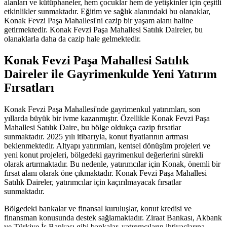
alanları ve kütüphaneler, hem çocuklar hem de yetişkinler için çeşitli
etkinlikler sunmaktadır. Eğitim ve sağlık alanındaki bu olanaklar,
Konak Fevzi Paşa Mahallesi'ni cazip bir yaşam alanı haline
getirmektedir. Konak Fevzi Paşa Mahallesi Satılık Daireler, bu
olanaklarla daha da cazip hale gelmektedir.
Konak Fevzi Paşa Mahallesi Satılık
Daireler ile Gayrimenkulde Yeni Yatırım
Fırsatları
Konak Fevzi Paşa Mahallesi'nde gayrimenkul yatırımları, son
yıllarda büyük bir ivme kazanmıştır. Özellikle Konak Fevzi Paşa
Mahallesi Satılık Daire, bu bölge oldukça cazip fırsatlar
sunmaktadır. 2025 yılı itibarıyla, konut fiyatlarının artması
beklenmektedir. Altyapı yatırımları, kentsel dönüşüm projeleri ve
yeni konut projeleri, bölgedeki gayrimenkul değerlerini sürekli
olarak artırmaktadır. Bu nedenle, yatırımcılar için Konak, önemli bir
fırsat alanı olarak öne çıkmaktadır. Konak Fevzi Paşa Mahallesi
Satılık Daireler, yatırımcılar için kaçırılmayacak fırsatlar
sunmaktadır.
Bölgedeki bankalar ve finansal kuruluşlar, konut kredisi ve
finansman konusunda destek sağlamaktadır. Ziraat Bankası, Akbank
ve Türkiye İş Bankası gibi bankalar, yatırımcıların ihtiyaçlarına