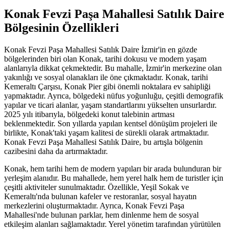
Konak Fevzi Paşa Mahallesi Satılık Daire
Bölgesinin Özellikleri
Konak Fevzi Paşa Mahallesi Satılık Daire İzmir'in en gözde
bölgelerinden biri olan Konak, tarihi dokusu ve modern yaşam
alanlarıyla dikkat çekmektedir. Bu mahalle, İzmir'in merkezine olan
yakınlığı ve sosyal olanakları ile öne çıkmaktadır. Konak, tarihi
Kemeraltı Çarşısı, Konak Pier gibi önemli noktalara ev sahipliği
yapmaktadır. Ayrıca, bölgedeki nüfus yoğunluğu, çeşitli demografik
yapılar ve ticari alanlar, yaşam standartlarını yükselten unsurlardır.
2025 yılı itibarıyla, bölgedeki konut talebinin artması
beklenmektedir. Son yıllarda yapılan kentsel dönüşüm projeleri ile
birlikte, Konak'taki yaşam kalitesi de sürekli olarak artmaktadır.
Konak Fevzi Paşa Mahallesi Satılık Daire, bu artışla bölgenin
cazibesini daha da artırmaktadır.
Konak, hem tarihi hem de modern yapıları bir arada bulunduran bir
yerleşim alanıdır. Bu mahallede, hem yerel halk hem de turistler için
çeşitli aktiviteler sunulmaktadır. Özellikle, Yeşil Sokak ve
Kemeraltı'nda bulunan kafeler ve restoranlar, sosyal hayatın
merkezlerini oluşturmaktadır. Ayrıca, Konak Fevzi Paşa
Mahallesi'nde bulunan parklar, hem dinlenme hem de sosyal
etkileşim alanları sağlamaktadır. Yerel yönetim tarafından yürütülen