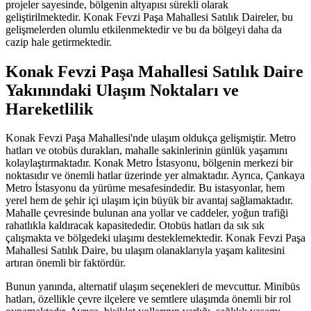
projeler sayesinde, bölgenin altyapısı sürekli olarak
geliştirilmektedir. Konak Fevzi Paşa Mahallesi Satılık Daireler, bu
gelişmelerden olumlu etkilenmektedir ve bu da bölgeyi daha da
cazip hale getirmektedir.
Konak Fevzi Paşa Mahallesi Satılık Daire
Yakınındaki Ulaşım Noktaları ve
Hareketlilik
Konak Fevzi Paşa Mahallesi'nde ulaşım oldukça gelişmiştir. Metro
hatları ve otobüs durakları, mahalle sakinlerinin günlük yaşamını
kolaylaştırmaktadır. Konak Metro İstasyonu, bölgenin merkezi bir
noktasıdır ve önemli hatlar üzerinde yer almaktadır. Ayrıca, Çankaya
Metro İstasyonu da yürüme mesafesindedir. Bu istasyonlar, hem
yerel hem de şehir içi ulaşım için büyük bir avantaj sağlamaktadır.
Mahalle çevresinde bulunan ana yollar ve caddeler, yoğun trafiği
rahatlıkla kaldıracak kapasitededir. Otobüs hatları da sık sık
çalışmakta ve bölgedeki ulaşımı desteklemektedir. Konak Fevzi Paşa
Mahallesi Satılık Daire, bu ulaşım olanaklarıyla yaşam kalitesini
artıran önemli bir faktördür.
Bunun yanında, alternatif ulaşım seçenekleri de mevcuttur. Minibüs
hatları, özellikle çevre ilçelere ve semtlere ulaşımda önemli bir rol