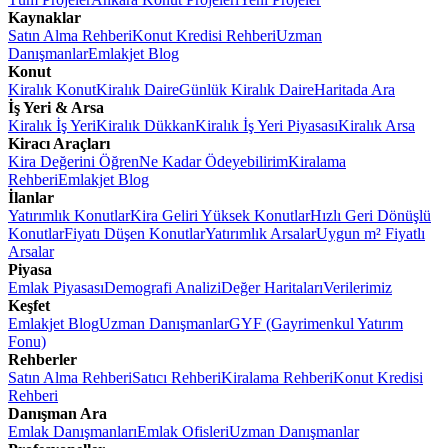
Kaynaklar
Satın Alma Rehberi
Konut Kredisi Rehberi
Uzman
Danışmanlar
Emlakjet Blog
Konut
Kiralık Konut
Kiralık Daire
Günlük Kiralık Daire
Haritada Ara
İş Yeri & Arsa
Kiralık İş Yeri
Kiralık Dükkan
Kiralık İş Yeri Piyasası
Kiralık Arsa
Kiracı Araçları
Kira Değerini Öğren
Ne Kadar Ödeyebilirim
Kiralama
Rehberi
Emlakjet Blog
İlanlar
Yatırımlık Konutlar
Kira Geliri Yüksek Konutlar
Hızlı Geri Dönüşlü
Konutlar
Fiyatı Düşen Konutlar
Yatırımlık Arsalar
Uygun m² Fiyatlı
Arsalar
Piyasa
Emlak Piyasası
Demografi Analizi
Değer Haritaları
Verilerimiz
Keşfet
Emlakjet Blog
Uzman Danışmanlar
GYF (Gayrimenkul Yatırım
Fonu)
Rehberler
Satın Alma Rehberi
Satıcı Rehberi
Kiralama Rehberi
Konut Kredisi
Rehberi
Danışman Ara
Emlak Danışmanları
Emlak Ofisleri
Uzman Danışmanlar