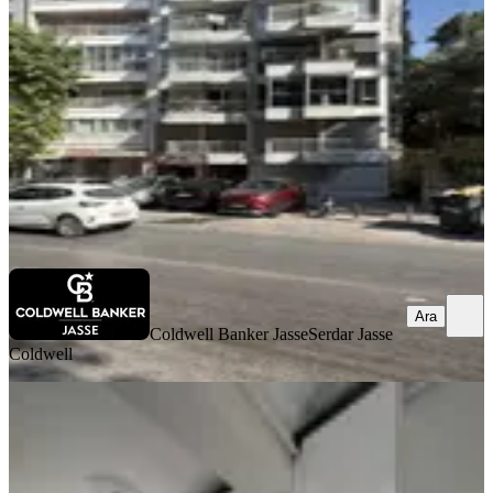
Konak, Göztepe Mahallesi
3+1
·
145 m²
·
4. Kat
·
07.08.2026
9.250.000 ₺
Coldwell Banker Jasse
Serdar Jasse Coldwell
Ara
Ara
Coldwell Banker Jasse
Serdar Jasse
Coldwell
YENİ
Hatay Gönül Durağında 3+1 Arakat
120m2 Tadilatlı Satılık Fırsat
Konak, Çankaya Mahallesi