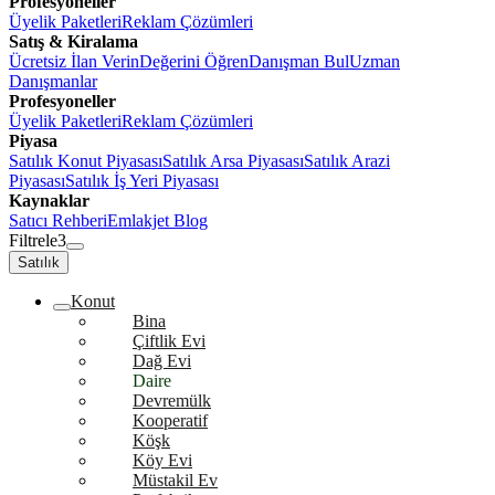
Profesyoneller
Üyelik Paketleri
Reklam Çözümleri
Satış & Kiralama
Ücretsiz İlan Verin
Değerini Öğren
Danışman Bul
Uzman
Danışmanlar
Profesyoneller
Üyelik Paketleri
Reklam Çözümleri
Piyasa
Satılık Konut Piyasası
Satılık Arsa Piyasası
Satılık Arazi
Piyasası
Satılık İş Yeri Piyasası
Kaynaklar
Satıcı Rehberi
Emlakjet Blog
Filtrele
3
Satılık
Konut
Bina
Çiftlik Evi
Dağ Evi
Daire
Devremülk
Kooperatif
Köşk
Köy Evi
Müstakil Ev