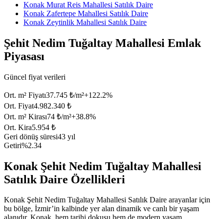
Konak Murat Reis Mahallesi Satılık Daire
Konak Zafertepe Mahallesi Satılık Daire
Konak Zeytinlik Mahallesi Satılık Daire
Şehit Nedim Tuğaltay Mahallesi Emlak
Piyasası
Güncel fiyat verileri
Ort. m² Fiyatı
37.745 ₺/m²
+
122.2
%
Ort. Fiyat
4.982.340 ₺
Ort. m² Kirası
74 ₺/m²
+
38.8
%
Ort. Kira
5.954 ₺
Geri dönüş süresi
43 yıl
Getiri
%2.34
Konak Şehit Nedim Tuğaltay Mahallesi
Satılık Daire Özellikleri
Konak Şehit Nedim Tuğaltay Mahallesi Satılık Daire arayanlar için
bu bölge, İzmir’in kalbinde yer alan dinamik ve canlı bir yaşam
alanıdır. Konak, hem tarihi dokusu hem de modern yaşam