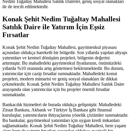
Nedim Tuğaltay Mahallesi Satılık Daireler, geniş sosyal olanakları
ile de tercih edilmektedir.
Konak Şehit Nedim Tuğaltay Mahallesi
Satılık Daire ile Yatırım İçin Eşsiz
Fırsatlar
Konak Şehit Nedim Tuğaltay Mahallesi, gayrimenkul piyasası
açısından oldukça hareketli bir bölgedir. Son yıllarda yapılan altyapı
yatırımları ve kentsel dönüşüm projeleri, bölgenin değerini
artırmıştır. Bu mahalledeki gayrimenkul fiyatlarının, önümüzdeki
yıllarda %10 oranında artış göstermesi beklenmektedir. Bu durum,
yatırımcılar için cazip fırsatlar sunmaktadır. Mahalledeki konut
projeleri, modern mimarisi ve geniş sosyal olanakları ile dikkat
çekmektedir. Konak Şehit Nedim Tuğaltay Mahallesi Satılık Daire
arayışında olan yatırımcılar için bu projeler önemli fırsatlar
sunmaktadır.
Bankacılık hizmetleri de burada oldukça gelişmiştir. Mahalledeki
Ziraat Bankası, Akbank ve Türkiye İş Bankası gibi finansal
kuruluşlar, yatırımcıların ihtiyaçlarına yönelik çözümler sunmaktadır.
Bu bankalar, gayrimenkul yatırımları için uygun kredi imkanları
sağlamaktadır. Konak Şehit Nedim Tuğaltay Mahallesi, hem yaşam
alanı hem de yatırım fırsatları açısından oldukça avantajlı bir