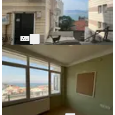
3.450.000 ₺
Sibel gizeri
Ara
Sibel gizeri
Ara
YENİ
Satılık 3+1 Körfez Manzaralı , Hatay
Metro'ya Yakın Daire
Konak, Murat Reis Mahallesi
3+1
·
145 m²
·
Çatı Katı
·
06.08.2026
5.400.000 ₺
RE/MAX TARGET
Biray Dilber
Ara