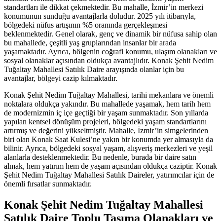
standartları ile dikkat çekmektedir. Bu mahalle, İzmir’in merkezi
konumunun sunduğu avantajlarla doludur. 2025 yılı itibarıyla,
bölgedeki nüfus artışının %5 oranında gerçekleşmesi
beklenmektedir. Genel olarak, genç ve dinamik bir nüfusa sahip olan
bu mahallede, çeşitli yaş gruplarından insanlar bir arada
yaşamaktadır. Ayrıca, bölgenin coğrafi konumu, ulaşım olanakları ve
sosyal olanaklar açısından oldukça avantajlıdır. Konak Şehit Nedim
Tuğaltay Mahallesi Satılık Daire arayışında olanlar için bu
avantajlar, bölgeyi cazip kılmaktadır.
Konak Şehit Nedim Tuğaltay Mahallesi, tarihi mekanlara ve önemli
noktalara oldukça yakındır. Bu mahallede yaşamak, hem tarih hem
de modernizmin iç içe geçtiği bir yaşam sunmaktadır. Son yıllarda
yapılan kentsel dönüşüm projeleri, bölgedeki yaşam standartlarını
artırmış ve değerini yükseltmiştir. Mahalle, İzmir’in simgelerinden
biri olan Konak Saat Kulesi’ne yakın bir konumda yer almasıyla da
bilinir. Ayrıca, bölgedeki sosyal yaşam, alışveriş merkezleri ve yeşil
alanlarla desteklenmektedir. Bu nedenle, burada bir daire satın
almak, hem yatırım hem de yaşam açısından oldukça caziptir. Konak
Şehit Nedim Tuğaltay Mahallesi Satılık Daireler, yatırımcılar için de
önemli fırsatlar sunmaktadır.
Konak Şehit Nedim Tuğaltay Mahallesi
Satılık Daire Toplu Taşıma Olanakları ve