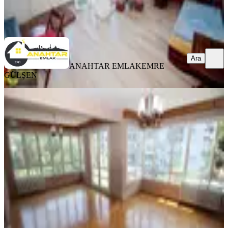
ANAHTAR EMLAK
EMRE GÜLŞEN
Ara
Ara
ANAHTAR EMLAK
EMRE
GÜLŞEN
YENİ
Hıfzıssıhha Meydan Köşe 3 Cephe
Arakat 3+1 Otoparklı Daire
Konak, Güzelyalı Mahallesi
3+1
·
166 m²
·
4. Kat
·
05.08.2026
10.000.000 ₺
ANAHTAR EMLAK
Caner Demircan