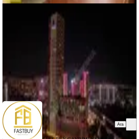
YENİ
Mahall Bomonti Kapalı Mutfak
Balkonlu Kilerli Satılık 2+1 Daire
Konak, Halkapınar Mahallesi
2+1
·
115 m²
·
10. Kat
·
06.08.2026
19.000.000 ₺
FAST BUY GAYRİMENKUL
Faik ÖZKAYA
Ara
Ara