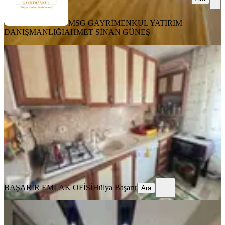
MSG GAYRİMENKUL YATIRIM
DANIŞMANLIĞI
AHMET SİNAN GÜNEŞ
YENİ
Betonyol Cadde Üzeri Çift Cepheli
Dogalgazlı Metro Yakını
Konak, Kılıç Reis Mahallesi
2+1
·
90 m²
·
4. Kat
·
06.08.2026
2.790.000 ₺
BAŞARIR EMLAK OFİSİ
Hülya Başarır
Ara
BAŞARIR EMLAK OFİSİ
Hülya Başarır
Ara
YENİ
İnönü Cd Üçyol Metro Yakını Lüks