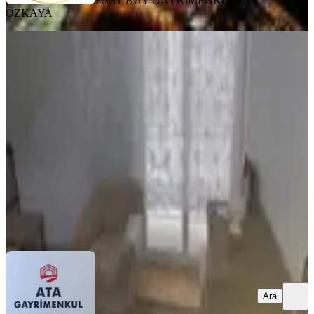
FAST BUY GAYRİMENKUL
Faik
ÖZKAYA
YENİ
Hatay Noktada 137 Şok.2+1,90
M2,dogalgazli,çift Cepheli Satılık
Konak, Çankaya Mahallesi
2+1
·
100 m²
·
Yüksek giriş
·
06.08.2026
3.900.000 ₺
ATA GAYRİMENKUL
Hikmet DENİZ
Ara
Ara