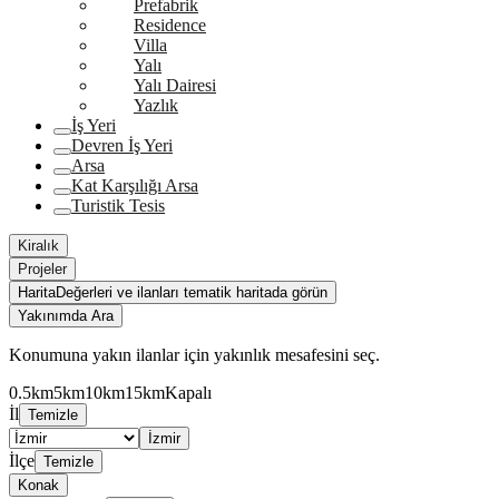
Prefabrik
Residence
Villa
Yalı
Yalı Dairesi
Yazlık
İş Yeri
Devren İş Yeri
Arsa
Kat Karşılığı Arsa
Turistik Tesis
Kiralık
Projeler
Harita
Değerleri ve ilanları tematik haritada görün
Yakınımda Ara
Konumuna yakın ilanlar için yakınlık mesafesini seç.
0.5km
5km
10km
15km
Kapalı
İl
Temizle
İzmir
İlçe
Temizle
Konak