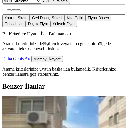
Akıllı Sıralama
Yatırım Skoru
Geri Dönüş Süresi
Kira Geliri
Fiyatı Düşen
Güncel İlan
Düşük Fiyat
Yüksek Fiyat
Bu Kriterlere Uygun İlan Bulunamadı
Arama kriterlerinizi değiştirerek veya daha geniş bir bölgede
arayarak tekrar deneyebilirsiniz.
Daha Geniş Ara
Aramayı Kaydet
Arama kriterlerinize uygun başka ilan bulamadık.
Kriterlerinize
benzer ilanlara göz atabilirsiniz.
Benzer İlanlar
YENİ
Konak Kılıçreis Fırsat Daire
Konak, Kılıç Reis Mahallesi
2+1
·
115 m²
·
Yüksek giriş
·
06.08.2026