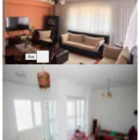
3+1
·
135 m²
·
Kot 3
·
05.08.2026
6.300.000 ₺
beyza güvn
Ara
beyza güvn
Ara
YENİ
Göztepede, Deniz Manzaralı 3+1
Yaşam Fırsatı!
Konak, Göztepe Mahallesi
3+1
·
110 m²
·
10. Kat
·
05.08.2026
8.000.000 ₺