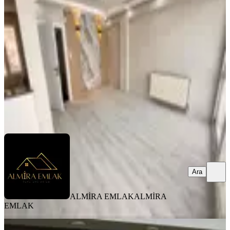
Konak, Göztepe Mahallesi
3+1
·
125 m²
·
3. Kat
·
06.08.2026
6.100.000 ₺
ALMİRA EMLAK
ALMİRA EMLAK
Ara
Ara
ALMİRA EMLAK
ALMİRA
EMLAK
YENİ