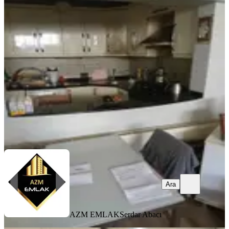
Konak Murat Reis'te Geniş Terasa
Sahip Satılık 2+1 Daire
Konak, Murat Reis Mahallesi
2+1
·
120 m²
·
Bodrum Kat
·
06.08.2026
3.200.000 ₺
AZM EMLAK
Serdar Abacı
Ara
Ara
AZM EMLAK
Serdar Abacı