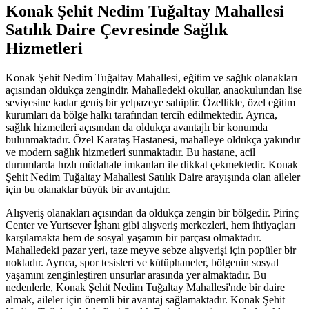
Konak Şehit Nedim Tuğaltay Mahallesi
Satılık Daire Çevresinde Sağlık
Hizmetleri
Konak Şehit Nedim Tuğaltay Mahallesi, eğitim ve sağlık olanakları
açısından oldukça zengindir. Mahalledeki okullar, anaokulundan lise
seviyesine kadar geniş bir yelpazeye sahiptir. Özellikle, özel eğitim
kurumları da bölge halkı tarafından tercih edilmektedir. Ayrıca,
sağlık hizmetleri açısından da oldukça avantajlı bir konumda
bulunmaktadır. Özel Karataş Hastanesi, mahalleye oldukça yakındır
ve modern sağlık hizmetleri sunmaktadır. Bu hastane, acil
durumlarda hızlı müdahale imkanları ile dikkat çekmektedir. Konak
Şehit Nedim Tuğaltay Mahallesi Satılık Daire arayışında olan aileler
için bu olanaklar büyük bir avantajdır.
Alışveriş olanakları açısından da oldukça zengin bir bölgedir. Pirinç
Center ve Yurtsever İşhanı gibi alışveriş merkezleri, hem ihtiyaçları
karşılamakta hem de sosyal yaşamın bir parçası olmaktadır.
Mahalledeki pazar yeri, taze meyve sebze alışverişi için popüler bir
noktadır. Ayrıca, spor tesisleri ve kütüphaneler, bölgenin sosyal
yaşamını zenginleştiren unsurlar arasında yer almaktadır. Bu
nedenlerle, Konak Şehit Nedim Tuğaltay Mahallesi'nde bir daire
almak, aileler için önemli bir avantaj sağlamaktadır. Konak Şehit