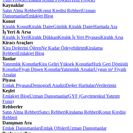
Kaynaklar
Satın Alma Rehberi
Konut Kredisi Rehberi
Uzman
Danışmanlar
Emlakjet Blog
Konut
Kiralık Konut
Kiralık Daire
Günlük Kiralık Daire
Haritada Ara
İş Yeri & Arsa
Kiralık İş Yeri
Kiralık Dükkan
Kiralık İş Yeri Piyasası
Kiralık Arsa
Kiracı Araçları
Kira Değerini Öğren
Ne Kadar Ödeyebilirim
Kiralama
Rehberi
Emlakjet Blog
İlanlar
Yatırımlık Konutlar
Kira Geliri Yüksek Konutlar
Hızlı Geri Dönüşlü
Konutlar
Fiyatı Düşen Konutlar
Yatırımlık Arsalar
Uygun m² Fiyatlı
Arsalar
Piyasa
Emlak Piyasası
Demografi Analizi
Değer Haritaları
Verilerimiz
Keşfet
Emlakjet Blog
Uzman Danışmanlar
GYF (Gayrimenkul Yatırım
Fonu)
Rehberler
Satın Alma Rehberi
Satıcı Rehberi
Kiralama Rehberi
Konut Kredisi
Rehberi
Danışman Ara
Emlak Danışmanları
Emlak Ofisleri
Uzman Danışmanlar