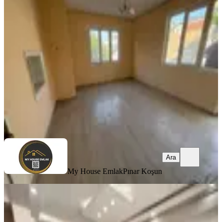
Kaçırılmayacak Fırsat
Konak, 26 Ağustos Mahallesi
1+1
·
75 m²
·
3. Kat
·
06.08.2026
1.940.000 ₺
My House Emlak
Pınar Koşun
Ara
Ara
My House Emlak
Pınar Koşun
YENİ
Göztepe Metro Yanında 3+1 125m2
Arakat Lüks Dekorlu Temiz Ferah
Daire