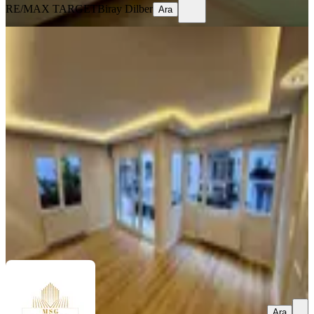
RE/MAX TARGET
Biray Dilber
Ara
YENİ
Msg'den İnönü Cadde Yanı - Arakat
3+1 Lüx Tadilatlı 125 M2 Daire
Konak, Çankaya Mahallesi
3+1
·
125 m²
·
2. Kat
·
06.08.2026
6.625.000 ₺
MSG GAYRİMENKUL YATIRIM DANIŞMANLIĞI
AHMET
SİNAN GÜNEŞ
Ara
Ara