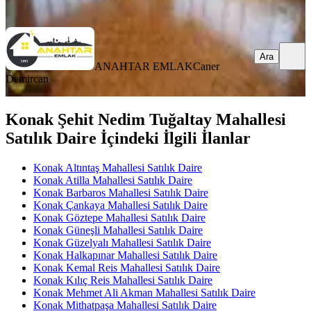
Ara
Ara
ANAHTAR EMLAK
Caner
Demircan
Konak Şehit Nedim Tuğaltay Mahallesi
Satılık Daire İçindeki İlgili İlanlar
Konak Altıntaş Mahallesi Satılık Daire
Konak Atilla Mahallesi Satılık Daire
Konak Barbaros Mahallesi Satılık Daire
Konak Çankaya Mahallesi Satılık Daire
Konak Göztepe Mahallesi Satılık Daire
Konak Güneşli Mahallesi Satılık Daire
Konak Güzelyalı Mahallesi Satılık Daire
Konak Halkapınar Mahallesi Satılık Daire
Konak Kemal Reis Mahallesi Satılık Daire
Konak Kılıç Reis Mahallesi Satılık Daire
Konak Mehmet Ali Akman Mahallesi Satılık Daire
Konak Mithatpaşa Mahallesi Satılık Daire