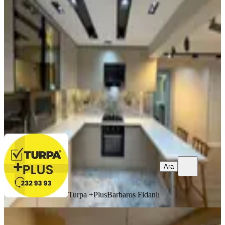
Tadilatlı Asansörlü 2+1 Satılık
Konak, Piri Reis Mahallesi
2+1
·
110 m²
·
1. Kat
·
06.08.2026
6.450.000 ₺
Turpa +Plus
Barbaros Fidanlı
Ara
Ara
Turpa +Plus
Barbaros Fidanlı
YENİ
Levent Konakta My House Emlaktan