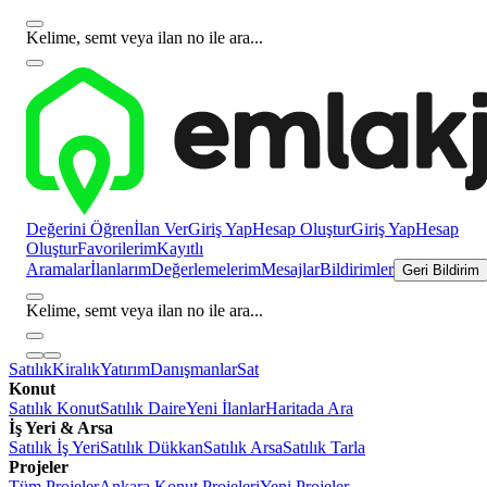
Kelime, semt veya ilan no ile ara...
Değerini Öğren
İlan Ver
Giriş Yap
Hesap Oluştur
Giriş Yap
Hesap
Oluştur
Favorilerim
Kayıtlı
Aramalar
İlanlarım
Değerlemelerim
Mesajlar
Bildirimler
Geri Bildirim
Kelime, semt veya ilan no ile ara...
Satılık
Kiralık
Yatırım
Danışmanlar
Sat
Konut
Satılık Konut
Satılık Daire
Yeni İlanlar
Haritada Ara
İş Yeri & Arsa
Satılık İş Yeri
Satılık Dükkan
Satılık Arsa
Satılık Tarla
Projeler
Tüm Projeler
Ankara Konut Projeleri
Yeni Projeler