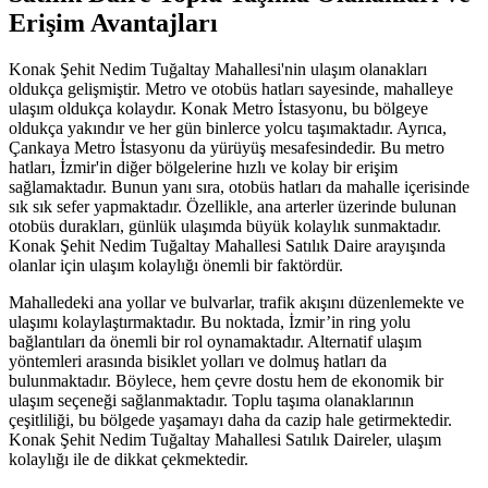
Erişim Avantajları
Konak Şehit Nedim Tuğaltay Mahallesi'nin ulaşım olanakları
oldukça gelişmiştir. Metro ve otobüs hatları sayesinde, mahalleye
ulaşım oldukça kolaydır. Konak Metro İstasyonu, bu bölgeye
oldukça yakındır ve her gün binlerce yolcu taşımaktadır. Ayrıca,
Çankaya Metro İstasyonu da yürüyüş mesafesindedir. Bu metro
hatları, İzmir'in diğer bölgelerine hızlı ve kolay bir erişim
sağlamaktadır. Bunun yanı sıra, otobüs hatları da mahalle içerisinde
sık sık sefer yapmaktadır. Özellikle, ana arterler üzerinde bulunan
otobüs durakları, günlük ulaşımda büyük kolaylık sunmaktadır.
Konak Şehit Nedim Tuğaltay Mahallesi Satılık Daire arayışında
olanlar için ulaşım kolaylığı önemli bir faktördür.
Mahalledeki ana yollar ve bulvarlar, trafik akışını düzenlemekte ve
ulaşımı kolaylaştırmaktadır. Bu noktada, İzmir’in ring yolu
bağlantıları da önemli bir rol oynamaktadır. Alternatif ulaşım
yöntemleri arasında bisiklet yolları ve dolmuş hatları da
bulunmaktadır. Böylece, hem çevre dostu hem de ekonomik bir
ulaşım seçeneği sağlanmaktadır. Toplu taşıma olanaklarının
çeşitliliği, bu bölgede yaşamayı daha da cazip hale getirmektedir.
Konak Şehit Nedim Tuğaltay Mahallesi Satılık Daireler, ulaşım
kolaylığı ile de dikkat çekmektedir.