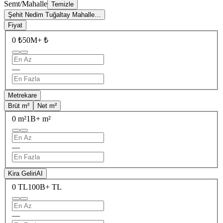
Semt/Mahalle
Temizle
Şehit Nedim Tuğaltay Mahalle…
Fiyat
0 ₺
50M+ ₺
—
Metrekare
Brüt m²
Net m²
0 m²
1B+ m²
—
Kira Geliri
AI
0 TL
100B+ TL
—