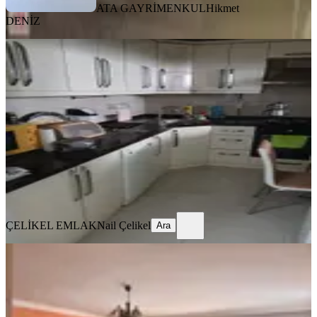
ATA GAYRİMENKUL
Hikmet
DENİZ
YENİ
Konak Hatay Satılık Daire 2+1
Konak, Murat Reis Mahallesi
2+1
·
90 m²
·
Kot 1
·
05.08.2026
3.200.000 ₺
ÇELİKEL EMLAK
Nail Çelikel
Ara
ÇELİKEL EMLAK
Nail Çelikel
Ara
YENİ
İzmir’in Merkezinde, Ferah Ve
Kullanışlı 3+1 Daire
Konak, Atilla Mahallesi