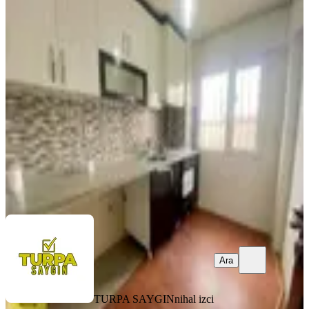
YENİ
İzmir Park Ve Eşrefpaşa Cadde
Yakını K.mutfak 2+1 Satılık
Konak, Kocatepe Mahallesi
2+1
·
85 m²
·
6. Kat
·
06.08.2026
2.750.000 ₺
TURPA SAYGIN
nihal izci
Ara
Ara
TURPA SAYGIN
nihal izci