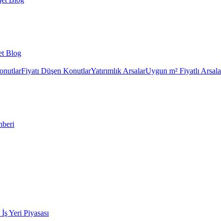
et Blog
onutlar
Fiyatı Düşen Konutlar
Yatırımlık Arsalar
Uygun m² Fiyatlı Arsala
hberi
k İş Yeri Piyasası