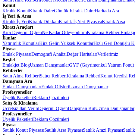
Konut
Kiralık Konut
Kiralık Daire
Günlük Kiralık Daire
Haritada Ara
İş Yeri & Arsa
Kiralık İş Yeri
Kiralık Dükkan
Kiralık İş Yeri Piyasası
Kiralık Arsa
Kiracı Araçları
Kira Değerini Öğren
Ne Kadar Ödeyebilirim
Kiralama Rehberi
Emlakj
İlanlar
Yatırımlık Konutlar
Kira Geliri Yüksek Konutlar
Hızlı Geri Dönüşlü K
Piyasa
Emlak Piyasası
Demografi Analizi
Değer Haritaları
Verilerimiz
Keşfet
Emlakjet Blog
Uzman Danışmanlar
GYF (Gayrimenkul Yatırım Fonu)
Rehberler
Satın Alma Rehberi
Satıcı Rehberi
Kiralama Rehberi
Konut Kredisi Re
Danışman Ara
Emlak Danışmanları
Emlak Ofisleri
Uzman Danışmanlar
Profesyoneller
Üyelik Paketleri
Reklam Çözümleri
Satış & Kiralama
Ücretsiz İlan Verin
Değerini Öğren
Danışman Bul
Uzman Danışmanlar
Profesyoneller
Üyelik Paketleri
Reklam Çözümleri
Piyasa
Satılık Konut Piyasası
Satılık Arsa Piyasası
Satılık Arazi Piyasası
Satılı