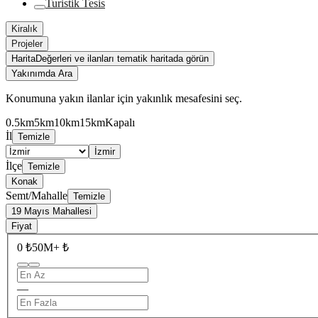
Turistik Tesis
Kiralık
Projeler
Harita
Değerleri ve ilanları tematik haritada görün
Yakınımda Ara
Konumuna yakın ilanlar için yakınlık mesafesini seç.
0.5km
5km
10km
15km
Kapalı
İl
Temizle
İzmir
İlçe
Temizle
Konak
Semt/Mahalle
Temizle
19 Mayıs Mahallesi
Fiyat
0 ₺
50M+ ₺
—