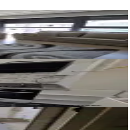
Akad Gayrimenkul
Zeki Buzgan
Ara
AZM EMLAK
Serdar Abacı
Ara
AZM EMLAK
Serdar Abacı