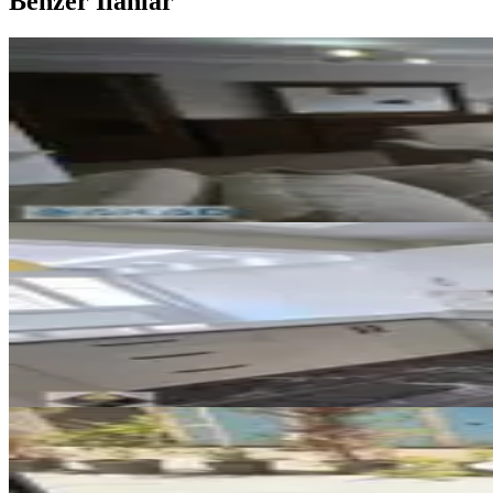
Benzer İlanlar
YENİ
Güzelyalı Mithatpaşa Cad. Asans
Konak, Güzelyalı Mahallesi
3+1
·
145 m²
·
7. Kat
·
08.08.2026
13.000.000 ₺
YENİ
Göztepe Metroya Yakını 3+1 Dair
Konak, Göztepe Mahallesi
3+1
·
120 m²
·
2. Kat
·
08.08.2026
6.100.000 ₺
YENİ
İzmirspor Metro Yakını Bahçeli 
Konak, Murat Reis Mahallesi