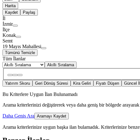
Harita
Kaydet
Paylaş
İl
İzmir
İlçe
Konak
Semt
19 Mayıs Mahallesi
Tümünü Temizle
Tüm İlanlar
Akıllı Sıralama
Yatırım Skoru
Geri Dönüş Süresi
Kira Geliri
Fiyatı Düşen
Güncel İ
Bu Kriterlere Uygun İlan Bulunamadı
Arama kriterlerinizi değiştirerek veya daha geniş bir bölgede arayarak 
Daha Geniş Ara
Aramayı Kaydet
Arama kriterlerinize uygun başka ilan bulamadık.
Kriterlerinize benzer