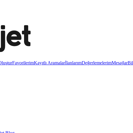
luştur
Favorilerim
Kayıtlı Aramalar
İlanlarım
Değerlemelerim
Mesajlar
Bi
et Blog