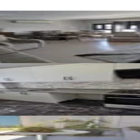
örlü Otoparklı Doğalgazlı 3+1
e, 110m², Full Bakımlı Arakat
2+1 Masrafsız Daire