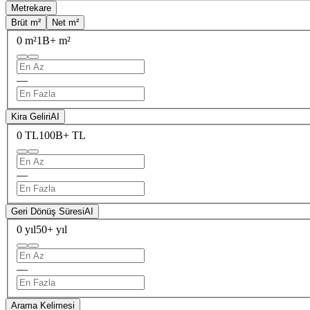
Metrekare
Brüt m²
Net m²
0 m²
1B+ m²
—
Kira Geliri
AI
0 TL
100B+ TL
—
Geri Dönüş Süresi
AI
0 yıl
50+ yıl
—
Arama Kelimesi