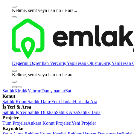
Kelime, semt veya ilan no ile ara...
Değerini Öğren
İlan Ver
Giriş Yap
Hesap Oluştur
Giriş Yap
Hesap O
Kelime, semt veya ilan no ile ara...
Satılık
Kiralık
Yatırım
Danışmanlar
Sat
Konut
Satılık Konut
Satılık Daire
Yeni İlanlar
Haritada Ara
İş Yeri & Arsa
Satılık İş Yeri
Satılık Dükkan
Satılık Arsa
Satılık Tarla
Projeler
Tüm Projeler
Ankara Konut Projeleri
Yeni Projeler
Kaynaklar
Satın Alma Rehberi
Konut Kredisi Rehberi
Uzman Danışmanlar
Emlakj