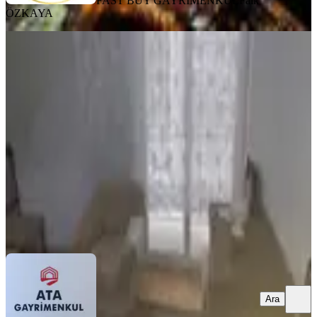
FAST BUY GAYRİMENKUL
Faik
ÖZKAYA
YENİ
Hatay Noktada 137 Şok.2+1,90
M2,dogalgazli,çift Cepheli Satılık
Konak, Çankaya Mahallesi
2+1
·
100 m²
·
Yüksek giriş
·
06.08.2026
3.900.000 ₺
ATA GAYRİMENKUL
Hikmet DENİZ
Ara
Ara