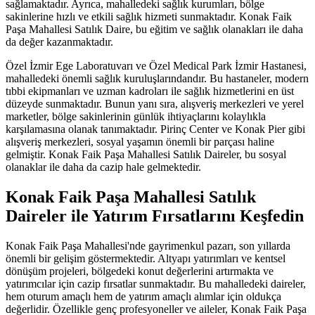
sağlamaktadır. Ayrıca, mahalledeki sağlık kurumları, bölge
sakinlerine hızlı ve etkili sağlık hizmeti sunmaktadır. Konak Faik
Paşa Mahallesi Satılık Daire, bu eğitim ve sağlık olanakları ile daha
da değer kazanmaktadır.
Özel İzmir Ege Laboratuvarı ve Özel Medical Park İzmir Hastanesi,
mahalledeki önemli sağlık kuruluşlarındandır. Bu hastaneler, modern
tıbbi ekipmanları ve uzman kadroları ile sağlık hizmetlerini en üst
düzeyde sunmaktadır. Bunun yanı sıra, alışveriş merkezleri ve yerel
marketler, bölge sakinlerinin günlük ihtiyaçlarını kolaylıkla
karşılamasına olanak tanımaktadır. Pirinç Center ve Konak Pier gibi
alışveriş merkezleri, sosyal yaşamın önemli bir parçası haline
gelmiştir. Konak Faik Paşa Mahallesi Satılık Daireler, bu sosyal
olanaklar ile daha da cazip hale gelmektedir.
Konak Faik Paşa Mahallesi Satılık
Daireler ile Yatırım Fırsatlarını Keşfedin
Konak Faik Paşa Mahallesi'nde gayrimenkul pazarı, son yıllarda
önemli bir gelişim göstermektedir. Altyapı yatırımları ve kentsel
dönüşüm projeleri, bölgedeki konut değerlerini artırmakta ve
yatırımcılar için cazip fırsatlar sunmaktadır. Bu mahalledeki daireler,
hem oturum amaçlı hem de yatırım amaçlı alımlar için oldukça
değerlidir. Özellikle genç profesyoneller ve aileler, Konak Faik Paşa