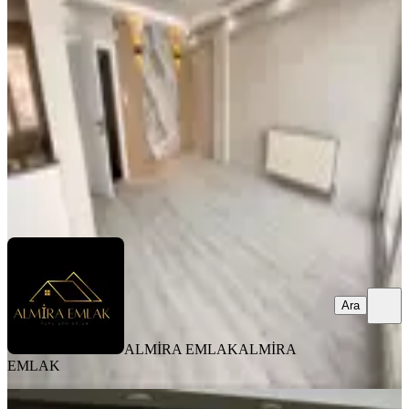
Konak, Göztepe Mahallesi
3+1
·
125 m²
·
3. Kat
·
06.08.2026
6.100.000 ₺
ALMİRA EMLAK
ALMİRA EMLAK
Ara
Ara
ALMİRA EMLAK
ALMİRA
EMLAK
YENİ