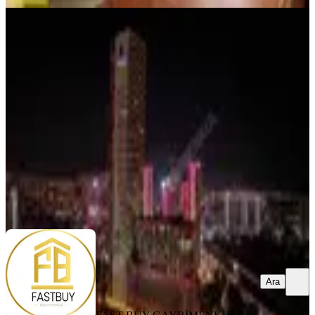
YENİ
Mahall Bomonti Kapalı Mutfak
Balkonlu Kilerli Satılık 2+1 Daire
Konak, Halkapınar Mahallesi
2+1
·
115 m²
·
10. Kat
·
06.08.2026
19.000.000 ₺
FAST BUY GAYRİMENKUL
Faik ÖZKAYA
Ara
Ara