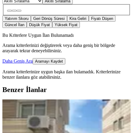
Akıllı Sıralama
Yatırım Skoru
Geri Dönüş Süresi
Kira Geliri
Fiyatı Düşen
Güncel İlan
Düşük Fiyat
Yüksek Fiyat
Bu Kriterlere Uygun İlan Bulunamadı
Arama kriterlerinizi değiştirerek veya daha geniş bir bölgede
arayarak tekrar deneyebilirsiniz.
Daha Geniş Ara
Aramayı Kaydet
Arama kriterlerinize uygun başka ilan bulamadık.
Kriterlerinize
benzer ilanlara göz atabilirsiniz.
Benzer İlanlar
YENİ
Konak Kılıçreis Fırsat Daire
Konak, Kılıç Reis Mahallesi
2+1
·
115 m²
·
Yüksek giriş
·
06.08.2026