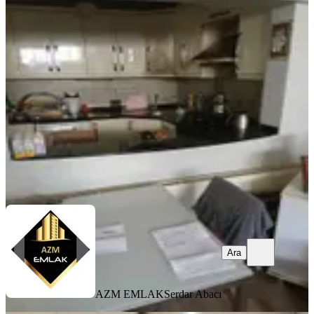
Konak Murat Reis'te Geniş Terasa
Sahip Satılık 2+1 Daire
Konak, Murat Reis Mahallesi
2+1
·
120 m²
·
Bodrum Kat
·
06.08.2026
3.200.000 ₺
AZM EMLAK
Serdar Abacı
Ara
Ara
AZM EMLAK
Serdar Abacı