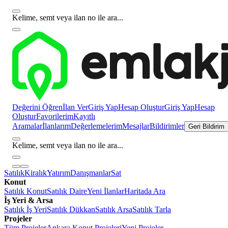
Kelime, semt veya ilan no ile ara...
Değerini Öğren
İlan Ver
Giriş Yap
Hesap Oluştur
Giriş Yap
Hesap
Oluştur
Favorilerim
Kayıtlı
Aramalar
İlanlarım
Değerlemelerim
Mesajlar
Bildirimler
Geri Bildirim
Kelime, semt veya ilan no ile ara...
Satılık
Kiralık
Yatırım
Danışmanlar
Sat
Konut
Satılık Konut
Satılık Daire
Yeni İlanlar
Haritada Ara
İş Yeri & Arsa
Satılık İş Yeri
Satılık Dükkan
Satılık Arsa
Satılık Tarla
Projeler
Tüm Projeler
Ankara Konut Projeleri
Yeni Projeler