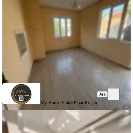
Kaçırılmayacak Fırsat
Konak, 26 Ağustos Mahallesi
1+1
·
75 m²
·
3. Kat
·
06.08.2026
1.940.000 ₺
My House Emlak
Pınar Koşun
Ara
Ara
My House Emlak
Pınar Koşun
YENİ
Göztepe Metro Yanında 3+1 125m2
Arakat Lüks Dekorlu Temiz Ferah
Daire