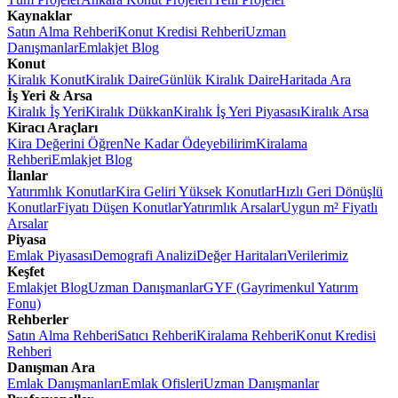
Kaynaklar
Satın Alma Rehberi
Konut Kredisi Rehberi
Uzman
Danışmanlar
Emlakjet Blog
Konut
Kiralık Konut
Kiralık Daire
Günlük Kiralık Daire
Haritada Ara
İş Yeri & Arsa
Kiralık İş Yeri
Kiralık Dükkan
Kiralık İş Yeri Piyasası
Kiralık Arsa
Kiracı Araçları
Kira Değerini Öğren
Ne Kadar Ödeyebilirim
Kiralama
Rehberi
Emlakjet Blog
İlanlar
Yatırımlık Konutlar
Kira Geliri Yüksek Konutlar
Hızlı Geri Dönüşlü
Konutlar
Fiyatı Düşen Konutlar
Yatırımlık Arsalar
Uygun m² Fiyatlı
Arsalar
Piyasa
Emlak Piyasası
Demografi Analizi
Değer Haritaları
Verilerimiz
Keşfet
Emlakjet Blog
Uzman Danışmanlar
GYF (Gayrimenkul Yatırım
Fonu)
Rehberler
Satın Alma Rehberi
Satıcı Rehberi
Kiralama Rehberi
Konut Kredisi
Rehberi
Danışman Ara
Emlak Danışmanları
Emlak Ofisleri
Uzman Danışmanlar