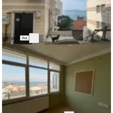
3.450.000 ₺
Sibel gizeri
Ara
Sibel gizeri
Ara
YENİ
Satılık 3+1 Körfez Manzaralı , Hatay
Metro'ya Yakın Daire
Konak, Murat Reis Mahallesi
3+1
·
145 m²
·
Çatı Katı
·
06.08.2026
5.400.000 ₺
RE/MAX TARGET
Biray Dilber
Ara