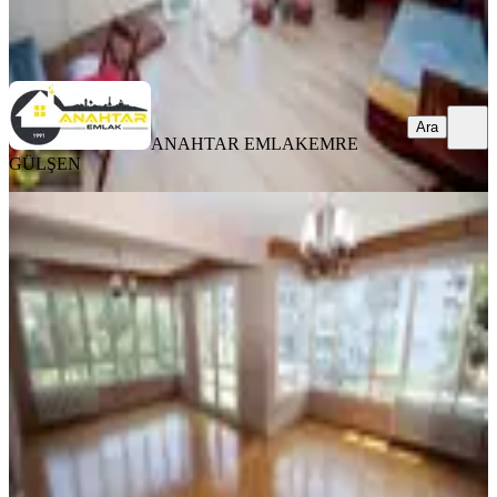
ANAHTAR EMLAK
EMRE GÜLŞEN
Ara
Ara
ANAHTAR EMLAK
EMRE
GÜLŞEN
YENİ
Hıfzıssıhha Meydan Köşe 3 Cephe
Arakat 3+1 Otoparklı Daire
Konak, Güzelyalı Mahallesi
3+1
·
166 m²
·
4. Kat
·
05.08.2026
10.000.000 ₺
ANAHTAR EMLAK
Caner Demircan