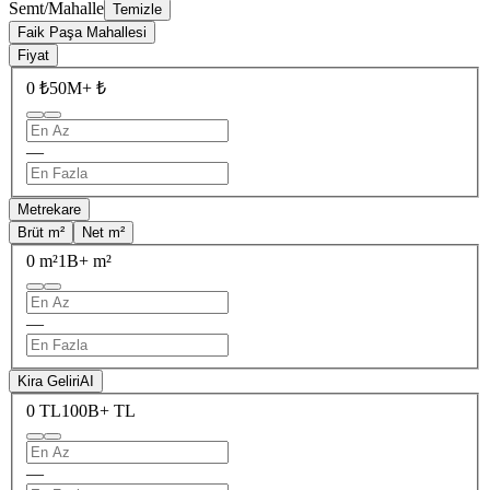
Semt/Mahalle
Temizle
Faik Paşa Mahallesi
Fiyat
0 ₺
50M+ ₺
—
Metrekare
Brüt m²
Net m²
0 m²
1B+ m²
—
Kira Geliri
AI
0 TL
100B+ TL
—