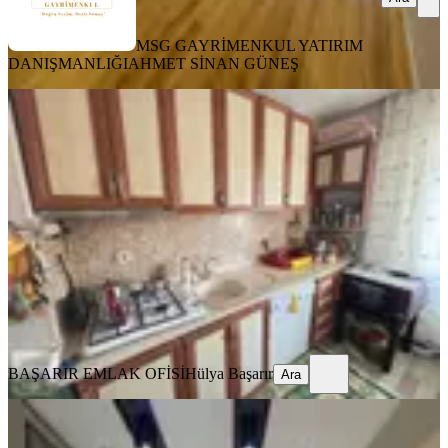
MSG GAYRİMENKUL YATIRIM
DANIŞMANLIĞI
AHMET SİNAN GÜNEŞ
YENİ
Betonyol Cadde Üzeri Çift Cepheli
Dogalgazlı Metro Yakını
Konak, Kılıç Reis Mahallesi
2+1
·
90 m²
·
4. Kat
·
06.08.2026
2.790.000 ₺
BAŞARIR EMLAK OFİSİ
Hülya Başarır
Ara
BAŞARIR EMLAK OFİSİ
Hülya Başarır
Ara
YENİ
İnönü Cd Üçyol Metro Yakını Lüks