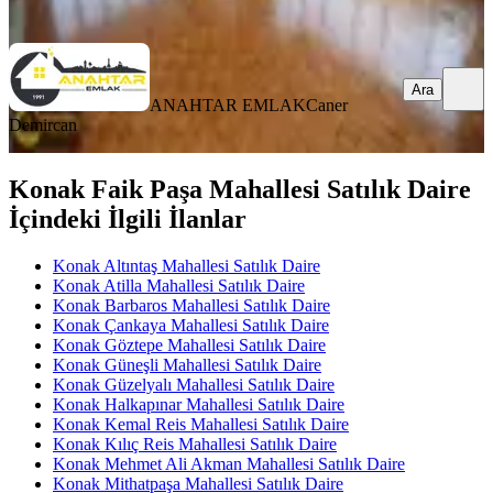
Ara
Ara
ANAHTAR EMLAK
Caner
Demircan
Konak Faik Paşa Mahallesi Satılık Daire
İçindeki İlgili İlanlar
Konak Altıntaş Mahallesi Satılık Daire
Konak Atilla Mahallesi Satılık Daire
Konak Barbaros Mahallesi Satılık Daire
Konak Çankaya Mahallesi Satılık Daire
Konak Göztepe Mahallesi Satılık Daire
Konak Güneşli Mahallesi Satılık Daire
Konak Güzelyalı Mahallesi Satılık Daire
Konak Halkapınar Mahallesi Satılık Daire
Konak Kemal Reis Mahallesi Satılık Daire
Konak Kılıç Reis Mahallesi Satılık Daire
Konak Mehmet Ali Akman Mahallesi Satılık Daire
Konak Mithatpaşa Mahallesi Satılık Daire