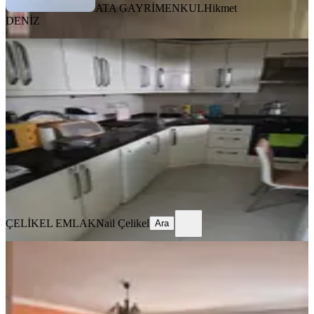
ATA GAYRİMENKUL
Hikmet
DENİZ
YENİ
Konak Hatay Satılık Daire 2+1
Konak, Murat Reis Mahallesi
2+1
·
90 m²
·
Kot 1
·
05.08.2026
3.200.000 ₺
ÇELİKEL EMLAK
Nail Çelikel
Ara
ÇELİKEL EMLAK
Nail Çelikel
Ara
YENİ
İzmir’in Merkezinde, Ferah Ve
Kullanışlı 3+1 Daire
Konak, Atilla Mahallesi