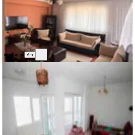
3+1
·
135 m²
·
Kot 3
·
05.08.2026
6.300.000 ₺
beyza güvn
Ara
beyza güvn
Ara
YENİ
Göztepede, Deniz Manzaralı 3+1
Yaşam Fırsatı!
Konak, Göztepe Mahallesi
3+1
·
110 m²
·
10. Kat
·
05.08.2026
8.000.000 ₺