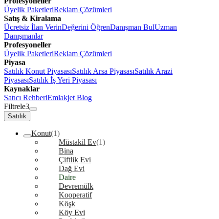
Profesyoneller
Üyelik Paketleri
Reklam Çözümleri
Satış & Kiralama
Ücretsiz İlan Verin
Değerini Öğren
Danışman Bul
Uzman
Danışmanlar
Profesyoneller
Üyelik Paketleri
Reklam Çözümleri
Piyasa
Satılık Konut Piyasası
Satılık Arsa Piyasası
Satılık Arazi
Piyasası
Satılık İş Yeri Piyasası
Kaynaklar
Satıcı Rehberi
Emlakjet Blog
Filtrele
3
Satılık
Konut
(1)
Müstakil Ev
(1)
Bina
Çiftlik Evi
Dağ Evi
Daire
Devremülk
Kooperatif
Köşk
Köy Evi