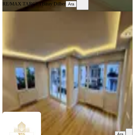
RE/MAX TARGET
Biray Dilber
Ara
YENİ
Msg'den İnönü Cadde Yanı - Arakat
3+1 Lüx Tadilatlı 125 M2 Daire
Konak, Çankaya Mahallesi
3+1
·
125 m²
·
2. Kat
·
06.08.2026
6.625.000 ₺
MSG GAYRİMENKUL YATIRIM DANIŞMANLIĞI
AHMET
SİNAN GÜNEŞ
Ara
Ara