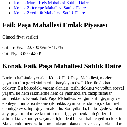
Konak Murat Reis Mahallesi Satılık Daire
Konak Zafertepe Mahallesi Satılık Daire
Konak Zeytinlik Mahallesi Satılık Daire
Faik Paşa Mahallesi Emlak Piyasası
Güncel fiyat verileri
Ort. m² Fiyatı
22.790 ₺/m²
+
41.7
%
Ort. Fiyat
3.099.440 ₺
Konak Faik Paşa Mahallesi Satılık Daire
İzmir'in kalbinde yer alan Konak Faik Paşa Mahallesi, modern
yaşamın tüm gereksinimlerini karşılayan özellikleri ile dikkat
çekiyor. Bu bölgedeki yaşam alanları, tarihi dokusu ve yoğun sosyal
yaşamı ile hem sakinlerine hem de yatırımcılara cazip fırsatlar
sunmaktadır. Konak Faik Paşa Mahallesi, zengin tarihi geçmişi ve
etkileyici mimarisi ile öne çıkmakta, aynı zamanda birçok kültürel
etkinliğe ev sahipliği yapmaktadır. Son yıllarda, bu bölgede yapılan
altyapı yatırımları ve konut projeleri, gayrimenkul değerlerini
artırmakta ve burayı yaşamak için ideal bir yer haline getirmektedir.
Mahallenin merkezi konumu, ulaşım olanakları ve sosyal olanakları,