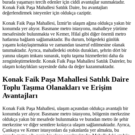
burada yaşamayı tercih edenler için ciddi avantajlar sunmaktadır.
Konak Faik Paşa Mahallesi Satılık Daire, bu avantajları
değerlendirmek isteyenler için oldukça caziptir.
Konak Faik Paşa Mahallesi, İzmir'in ulaşım ağına oldukça yakın bir
konumda yer alıyor. Basmane metro istasyonu, mahalleye yürüme
mesafesinde bulunmakta ve Kemer, Hilal gibi diğer önemli metro
hatlarına bağlantı sağlamaktadır. Bu durum, bölgedeki günlük
yaşamı kolaylaştırmakta ve zamandan tasarruf edilmesine olanak
tanımaktadır. Ayrıca, mahalledeki otobüs durakları, şehrin dört bir
yanına ulaşım imkanı sunarak, toplu taşıma hizmetlerini daha da
zenginleştirmektedir. Konak Faik Paşa Mahallesi Satılık Daireler, bu
ulaşım kolaylıkları sayesinde daha da değer kazanmaktadır.
Konak Faik Paşa Mahallesi Satılık Daire
Toplu Taşıma Olanakları ve Erişim
Avantajları
Konak Faik Paşa Mahallesi, ulaşım açısından oldukça avantajlı bir
konumda yer alıyor. Basmane metro istasyonu, bölgenin merkezine
oldukça yakın bir mesafede bulunmakta ve buradan metro ile şehir
merkezine ve diğer semtlere kolayca ulaşım sağlanmaktadır. Ayrıca,
Çankaya ve Kemer istasyonları da yakınlarda yer almakta, bu