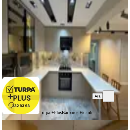
Tadilatlı Asansörlü 2+1 Satılık
Konak, Piri Reis Mahallesi
2+1
·
110 m²
·
1. Kat
·
06.08.2026
6.450.000 ₺
Turpa +Plus
Barbaros Fidanlı
Ara
Ara
Turpa +Plus
Barbaros Fidanlı
YENİ
Levent Konakta My House Emlaktan