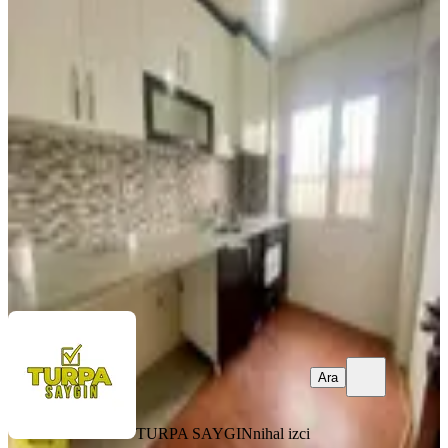
YENİ
İzmir Park Ve Eşrefpaşa Cadde
Yakını K.mutfak 2+1 Satılık
Konak, Kocatepe Mahallesi
2+1
·
85 m²
·
6. Kat
·
06.08.2026
2.750.000 ₺
TURPA SAYGIN
nihal izci
Ara
Ara
TURPA SAYGIN
nihal izci