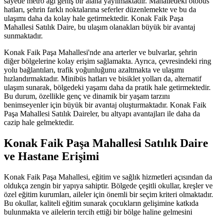
sayede metro ağı geniş bir alana yayılmaktadır. Mahalledeki otobüs
hatları, şehrin farklı noktalarına seferler düzenlemekte ve bu da
ulaşımı daha da kolay hale getirmektedir. Konak Faik Paşa
Mahallesi Satılık Daire, bu ulaşım olanakları büyük bir avantaj
sunmaktadır.
Konak Faik Paşa Mahallesi'nde ana arterler ve bulvarlar, şehrin
diğer bölgelerine kolay erişim sağlamakta. Ayrıca, çevresindeki ring
yolu bağlantıları, trafik yoğunluğunu azaltmakta ve ulaşımı
hızlandırmaktadır. Minibüs hatları ve bisiklet yolları da, alternatif
ulaşım sunarak, bölgedeki yaşamı daha da pratik hale getirmektedir.
Bu durum, özellikle genç ve dinamik bir yaşam tarzını
benimseyenler için büyük bir avantaj oluşturmaktadır. Konak Faik
Paşa Mahallesi Satılık Daireler, bu altyapı avantajları ile daha da
cazip hale gelmektedir.
Konak Faik Paşa Mahallesi Satılık Daire
ve Hastane Erişimi
Konak Faik Paşa Mahallesi, eğitim ve sağlık hizmetleri açısından da
oldukça zengin bir yapıya sahiptir. Bölgede çeşitli okullar, kreşler ve
özel eğitim kurumları, aileler için önemli bir seçim kriteri olmaktadır.
Bu okullar, kaliteli eğitim sunarak çocukların gelişimine katkıda
bulunmakta ve ailelerin tercih ettiği bir bölge haline gelmesini