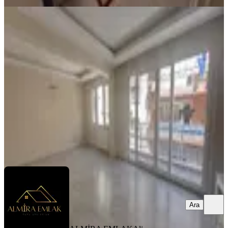
BALKONLU
Hatay Necatibey Okulu 3+1 Arakat
Doğalgazlı Bakımlı Satılık Daire
Konak, Murat Reis Mahallesi
3+1
·
125 m²
·
1. Kat
·
17.07.2026
4.500.000 ₺
ALMİRA EMLAK
Ali ADIGÜZEL
Ara
Ara