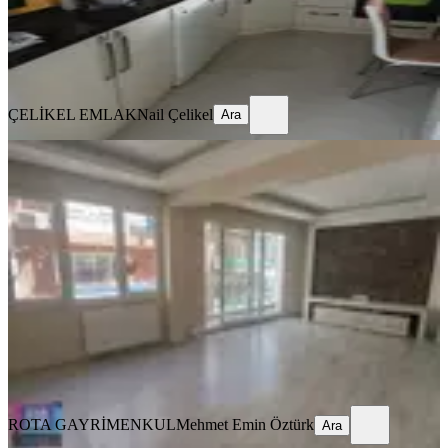
ÇELİKEL EMLAK
Nail Çelikel
Ara
ÇELİKEL EMLAK
Nail Çelikel
Ara
YENİ
Hatay Muratreis'te Full Tadilatlı 3+1
120 M² Arakat Doğalgazlı
Konak, Murat Reis Mahallesi
3+1
·
125 m²
·
1. Kat
·
05.08.2026
4.500.000 ₺
ROTA GAYRİMENKUL
Mehmet Emin Öztürk
Ara
ROTA GAYRİMENKUL
Mehmet Emin Öztürk
Ara