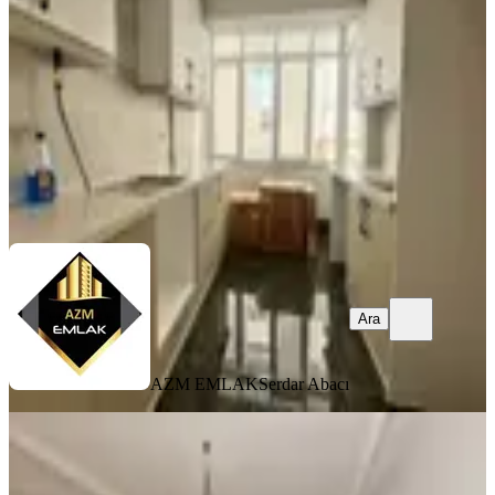
3+1
·
120 m²
·
4. Kat
·
29.07.2026
4.950.000 ₺
AZM EMLAK
Serdar Abacı
Ara
Ara
AZM EMLAK
Serdar Abacı
BALKONLU
Hatay Noktada Cadde Arka
Sokağında 2+1 90m2 Ara Kat Temiz
Daire