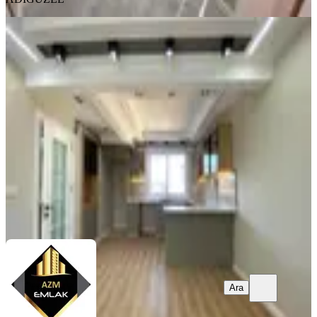
BALKONLU
İzmirspor Metroya Yakın Ultra Lüks
3 + 1 Satılık Daire
Konak, Murat Reis Mahallesi
3+1
·
115 m²
·
4. Kat
·
01.08.2026
5.350.000 ₺
AZM EMLAK
Serdar Abacı
Ara
Ara