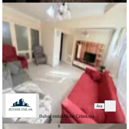
MANZARALI
Hatay Necatibey Okulu Dibi 2+1
Doğalgazlı Bahçeli Fırsat Daire
Konak, Murat Reis Mahallesi
2+1
·
90 m²
·
Bahçe katı
·
20.07.2026
2.495.000 ₺
Bulvar emlak
Murat Çetinkaya
Ara
Ara
Bulvar emlak
Murat Çetinkaya
BALKONLU