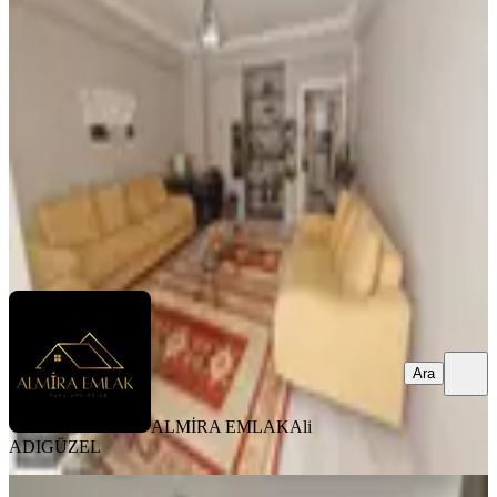
Konak, Murat Reis Mahallesi
2+1
·
95 m²
·
1. Kat
·
25.07.2026
4.800.000 ₺
ALMİRA EMLAK
Ali ADIGÜZEL
Ara
Ara
ALMİRA EMLAK
Ali
ADIGÜZEL
MANZARALI