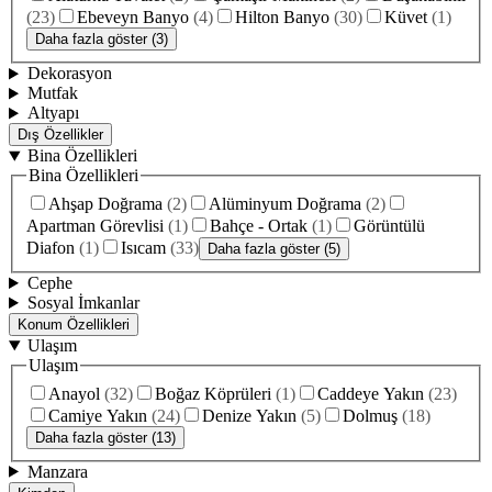
(
23
)
Ebeveyn Banyo
(
4
)
Hilton Banyo
(
30
)
Küvet
(
1
)
Daha fazla göster (3)
Dekorasyon
Mutfak
Altyapı
Dış Özellikler
Bina Özellikleri
Bina Özellikleri
Ahşap Doğrama
(
2
)
Alüminyum Doğrama
(
2
)
Apartman Görevlisi
(
1
)
Bahçe - Ortak
(
1
)
Görüntülü
Diafon
(
1
)
Isıcam
(
33
)
Daha fazla göster (5)
Cephe
Sosyal İmkanlar
Konum Özellikleri
Ulaşım
Ulaşım
Anayol
(
32
)
Boğaz Köprüleri
(
1
)
Caddeye Yakın
(
23
)
Camiye Yakın
(
24
)
Denize Yakın
(
5
)
Dolmuş
(
18
)
Daha fazla göster (13)
Manzara