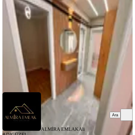
BALKONLU
Hatay Necatibey Okulu Karşısında
3+1 Arakat Bakımlı Doğalgazlı Daire
Konak, Murat Reis Mahallesi
3+1
·
125 m²
·
4. Kat
·
03.08.2026
5.350.000 ₺
ALMİRA EMLAK
Ali ADIGÜZEL
Ara
Ara
ALMİRA EMLAK
Ali
ADIGÜZEL