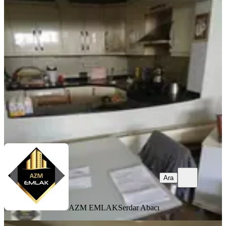
Masrafsız Daire
Konak, Murat Reis Mahallesi
2+1
·
120 m²
·
Bodrum Kat
·
08.08.2026
3.200.000 ₺
AZM EMLAK
Serdar Abacı
Ara
Ara
AZM EMLAK
Serdar Abacı
YENİ