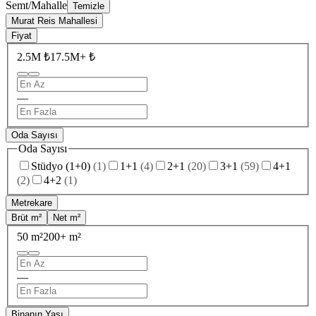
Semt/Mahalle
Temizle
Murat Reis Mahallesi
Fiyat
2.5M ₺
17.5M+ ₺
—
Oda Sayısı
Oda Sayısı
Stüdyo (1+0)
(
1
)
1+1
(
4
)
2+1
(
20
)
3+1
(
59
)
4+1
(
2
)
4+2
(
1
)
Metrekare
Brüt m²
Net m²
50 m²
200+ m²
—
Binanın Yaşı