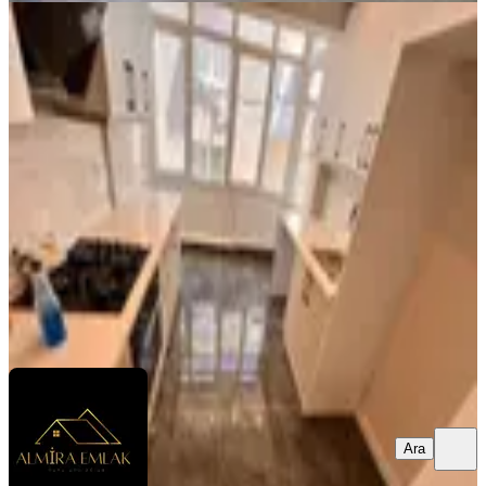
BALKONLU
Hatay Askerî Hastane Yanında 3+1
Son Kat Bakımlı Ultra Lüks Satılık
Daire
Konak, Murat Reis Mahallesi
3+1
·
125 m²
·
4. Kat
·
07.08.2026
4.950.000 ₺
ALMİRA EMLAK
Ali ADIGÜZEL
Ara
Ara