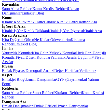
Kaynaklar
Satın Alma Rehberi
Konut Kredisi Rehberi
Uzman
Danışmanlar
Emlakjet Blog
Konut
Kiralık Konut
Kiralık Daire
Günlük Kiralık Daire
Haritada Ara
İş Yeri & Arsa
Kiralık İş Yeri
Kiralık Dükkan
Kiralık İş Yeri Piyasası
Kiralık Arsa
Kiracı Araçları
Kira Değerini Öğren
Ne Kadar Ödeyebilirim
Kiralama
Rehberi
Emlakjet Blog
İlanlar
Yatırımlık Konutlar
Kira Geliri Yüksek Konutlar
Hızlı Geri Dönüşlü
Konutlar
Fiyatı Düşen Konutlar
Yatırımlık Arsalar
Uygun m² Fiyatlı
Arsalar
Piyasa
Emlak Piyasası
Demografi Analizi
Değer Haritaları
Verilerimiz
Keşfet
Emlakjet Blog
Uzman Danışmanlar
GYF (Gayrimenkul Yatırım
Fonu)
Rehberler
Satın Alma Rehberi
Satıcı Rehberi
Kiralama Rehberi
Konut Kredisi
Rehberi
Danışman Ara
Emlak Danışmanları
Emlak Ofisleri
Uzman Danışmanlar