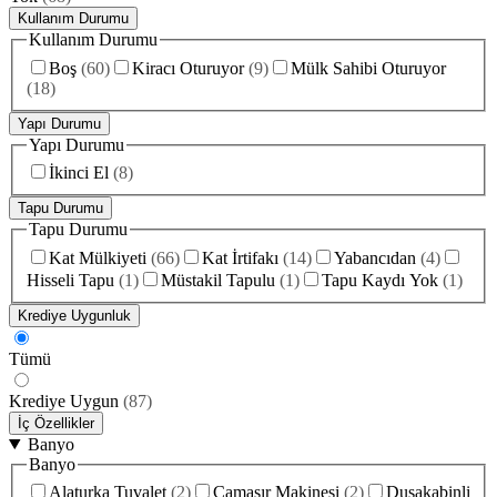
Kullanım Durumu
Kullanım Durumu
Boş
(
60
)
Kiracı Oturuyor
(
9
)
Mülk Sahibi Oturuyor
(
18
)
Yapı Durumu
Yapı Durumu
İkinci El
(
8
)
Tapu Durumu
Tapu Durumu
Kat Mülkiyeti
(
66
)
Kat İrtifakı
(
14
)
Yabancıdan
(
4
)
Hisseli Tapu
(
1
)
Müstakil Tapulu
(
1
)
Tapu Kaydı Yok
(
1
)
Krediye Uygunluk
Tümü
Krediye Uygun
(
87
)
İç Özellikler
Banyo
Banyo
Alaturka Tuvalet
(
2
)
Çamaşır Makinesi
(
2
)
Duşakabinli