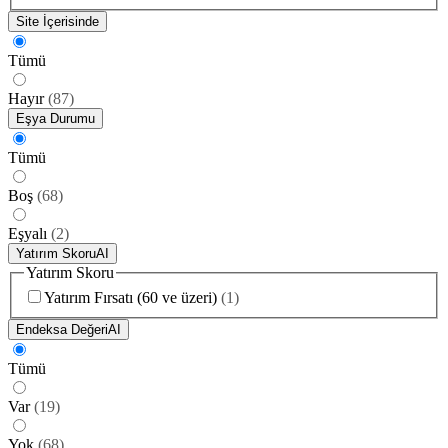
Site İçerisinde
Tümü
Hayır
(
87
)
Eşya Durumu
Tümü
Boş
(
68
)
Eşyalı
(
2
)
Yatırım Skoru
AI
Yatırım Skoru
Yatırım Fırsatı (60 ve üzeri)
(
1
)
Endeksa Değeri
AI
Tümü
Var
(
19
)
Yok
(
68
)