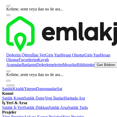
Kelime, semt veya ilan no ile ara...
Değerini Öğren
İlan Ver
Giriş Yap
Hesap Oluştur
Giriş Yap
Hesap
Oluştur
Favorilerim
Kayıtlı
Aramalar
İlanlarım
Değerlemelerim
Mesajlar
Bildirimler
Geri Bildirim
Kelime, semt veya ilan no ile ara...
Satılık
Kiralık
Yatırım
Danışmanlar
Sat
Konut
Satılık Konut
Satılık Daire
Yeni İlanlar
Haritada Ara
İş Yeri & Arsa
Satılık İş Yeri
Satılık Dükkan
Satılık Arsa
Satılık Tarla
Projeler
Tüm Projeler
Ankara Konut Projeleri
Yeni Projeler