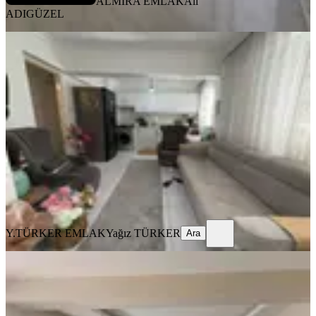
ALMİRA EMLAK
Ali
ADIGÜZEL
KOMBİLİ
Türker Emlak 3+1 100m2 Ara Kat
İnönü Cad Ve Sahil Yakını
Konak, Murat Reis Mahallesi
3+1
·
110 m²
·
Yüksek giriş
·
16.07.2026
3.175.000 ₺
Y.TÜRKER EMLAK
Yağız TÜRKER
Ara
Y.TÜRKER EMLAK
Yağız TÜRKER
Ara
MANZARALI
Konak Murat Reis'te Geniş Ve
Bakımlı 3+1 Satılık Daire
Konak, Murat Reis Mahallesi