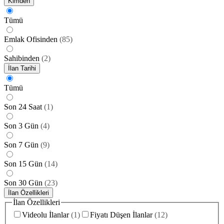
Kimden
Tümü
Emlak Ofisinden
(
85
)
Sahibinden
(
2
)
İlan Tarihi
Tümü
Son 24 Saat
(
1
)
Son 3 Gün
(
4
)
Son 7 Gün
(
9
)
Son 15 Gün
(
14
)
Son 30 Gün
(
23
)
İlan Özellikleri
İlan Özellikleri
Videolu İlanlar
(
1
)
Fiyatı Düşen İlanlar
(
12
)