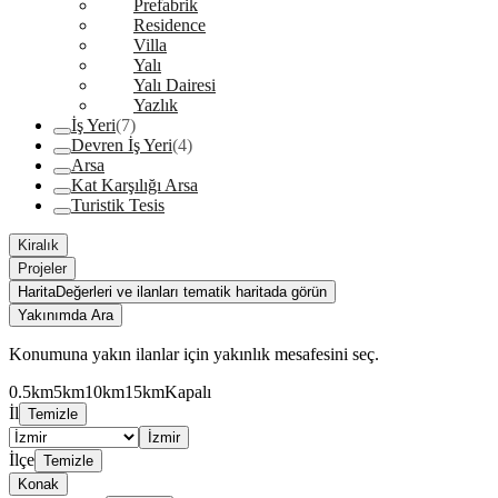
Prefabrik
Residence
Villa
Yalı
Yalı Dairesi
Yazlık
İş Yeri
(7)
Devren İş Yeri
(4)
Arsa
Kat Karşılığı Arsa
Turistik Tesis
Kiralık
Projeler
Harita
Değerleri ve ilanları tematik haritada görün
Yakınımda Ara
Konumuna yakın ilanlar için yakınlık mesafesini seç.
0.5km
5km
10km
15km
Kapalı
İl
Temizle
İzmir
İlçe
Temizle
Konak