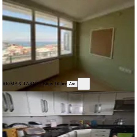
Satılık 3+1 Körfez Manzaralı , Hatay
Metro'ya Yakın Daire
Konak, Murat Reis Mahallesi
3+1
·
145 m²
·
Çatı Katı
·
06.08.2026
5.400.000 ₺
RE/MAX TARGET
Biray Dilber
Ara
RE/MAX TARGET
Biray Dilber
Ara
YENİ
Konak Hatay Satılık Daire 2+1
Konak, Murat Reis Mahallesi
2+1
·
90 m²
·
Kot 1
·
05.08.2026
3.200.000 ₺