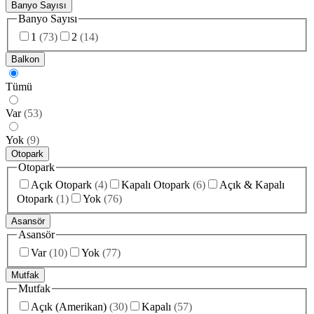
Banyo Sayısı
Banyo Sayısı
1
(
73
)
2
(
14
)
Balkon
Tümü
Var
(
53
)
Yok
(
9
)
Otopark
Otopark
Açık Otopark
(
4
)
Kapalı Otopark
(
6
)
Açık & Kapalı
Otopark
(
1
)
Yok
(
76
)
Asansör
Asansör
Var
(
10
)
Yok
(
77
)
Mutfak
Mutfak
Açık (Amerikan)
(
30
)
Kapalı
(
57
)