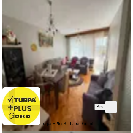
%
3
Hatay Nokta Metro Yakını Satılık 3+1
Doğalgazlı Ara Kat Daire
Konak, Murat Reis Mahallesi
3+1
·
118 m²
·
1. Kat
·
25.07.2026
3.650.000 ₺
3.750.000 ₺
Turpa +Plus
Barbaros Fidanlı
Ara
Ara
Turpa +Plus
Barbaros Fidanlı