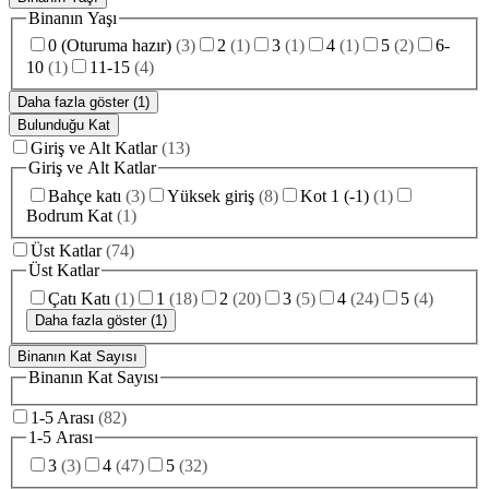
Binanın Yaşı
0 (Oturuma hazır)
(
3
)
2
(
1
)
3
(
1
)
4
(
1
)
5
(
2
)
6-
10
(
1
)
11-15
(
4
)
Daha fazla göster (1)
Bulunduğu Kat
Giriş ve Alt Katlar
(
13
)
Giriş ve Alt Katlar
Bahçe katı
(
3
)
Yüksek giriş
(
8
)
Kot 1 (-1)
(
1
)
Bodrum Kat
(
1
)
Üst Katlar
(
74
)
Üst Katlar
Çatı Katı
(
1
)
1
(
18
)
2
(
20
)
3
(
5
)
4
(
24
)
5
(
4
)
Daha fazla göster (1)
Binanın Kat Sayısı
Binanın Kat Sayısı
1-5 Arası
(
82
)
1-5 Arası
3
(
3
)
4
(
47
)
5
(
32
)