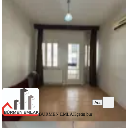
MANZARALI
Bürmen'den Muratreis'te Bahçeli
Daire
Konak, Murat Reis Mahallesi
1+1
·
75 m²
·
Bahçe katı
·
24.07.2026
3.000.000 ₺
BÜRMEN EMLAK
çetin bür
Ara
Ara
BÜRMEN EMLAK
çetin bür
MANZARALI