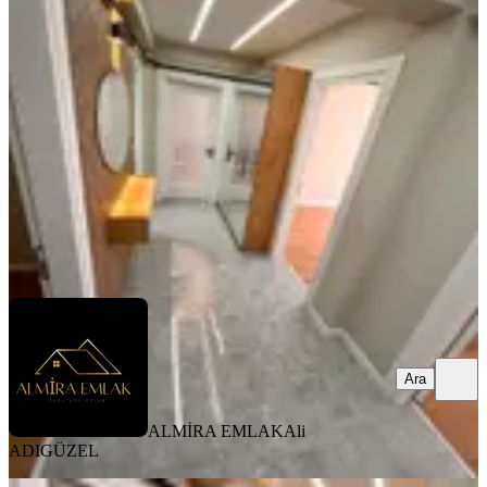
Daire
Konak, Murat Reis Mahallesi
3+1
·
125 m²
·
4. Kat
·
03.08.2026
5.350.000 ₺
ALMİRA EMLAK
Ali ADIGÜZEL
Ara
Ara
ALMİRA EMLAK
Ali
ADIGÜZEL