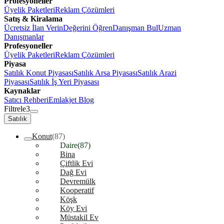
Profesyoneller
Üyelik Paketleri
Reklam Çözümleri
Satış & Kiralama
Ücretsiz İlan Verin
Değerini Öğren
Danışman Bul
Uzman
Danışmanlar
Profesyoneller
Üyelik Paketleri
Reklam Çözümleri
Piyasa
Satılık Konut Piyasası
Satılık Arsa Piyasası
Satılık Arazi
Piyasası
Satılık İş Yeri Piyasası
Kaynaklar
Satıcı Rehberi
Emlakjet Blog
Filtrele
3
Satılık
Konut
(87)
Daire
(87)
Bina
Çiftlik Evi
Dağ Evi
Devremülk
Kooperatif
Köşk
Köy Evi
Müstakil Ev