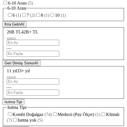
6-10 Arası
(
5
)
6-10 Arası
6
(
1
)
7
(
2
)
8
(
1
)
10
(
1
)
Kira Geliri
AI
26B TL
42B+ TL
—
Geri Dönüş Süresi
AI
11 yıl
33+ yıl
—
Isıtma Tipi
Isıtma Tipi
Kombi Doğalgaz
(
74
)
Merkezi (Pay Ölçer)
(
1
)
Klimalı
(
7
)
Isıtma yok
(
5
)