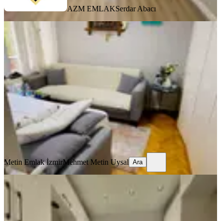
AZM EMLAK
Serdar Abacı
MANZARALI
Necatibey Okulu Pazaryeri Cadde
Metro Yakını
Konak, Murat Reis Mahallesi
3+1
·
110 m²
·
1. Kat
·
31.07.2026
3.950.000 ₺
Metin Emlak İzmir
Mehmet Metin Uysal
Ara
Metin Emlak İzmir
Mehmet Metin Uysal
Ara
MANZARALI
Murat Reis Mahallesi Satılık 3+1
Yenilenmiş Daire
Konak, Murat Reis Mahallesi