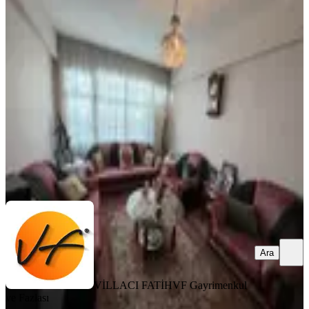
İzmir Konak 2.karantina Da 3+1
Satılık Daire
Konak, Murat Reis Mahallesi
3+1
·
110 m²
·
3. Kat
·
22.07.2026
3.950.000 ₺
VİLLACI FATİH
VF Gayrimenkul ve Fazlası
Ara
Ara
VİLLACI FATİH
VF Gayrimenkul
ve Fazlası