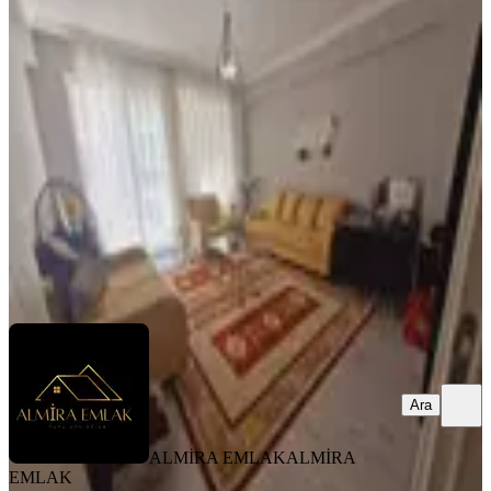
%
6
İzmir Spor Metro Yanında 2+1 90m2
Arakat Temiz Bakımlı Dare
Konak, Murat Reis Mahallesi
2+1
·
95 m²
·
2. Kat
·
17.07.2026
4.500.000 ₺
4.800.000 ₺
ALMİRA EMLAK
ALMİRA EMLAK
Ara
Ara
ALMİRA EMLAK
ALMİRA
EMLAK