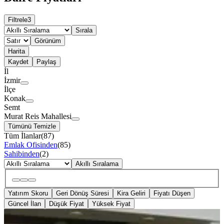
Filtrele
3
Sırala
Görünüm
Harita
Kaydet
Paylaş
İl
İzmir
İlçe
Konak
Semt
Murat Reis Mahallesi
Tümünü Temizle
Tüm İlanlar
(
87
)
Emlak Ofisinden
(
85
)
Sahibinden
(
2
)
Akıllı Sıralama
Yatırım Skoru
Geri Dönüş Süresi
Kira Geliri
Fiyatı Düşen
Güncel İlan
Düşük Fiyat
Yüksek Fiyat
YENİ
İzmirspor Metro Yakını Bahçeli 2+1