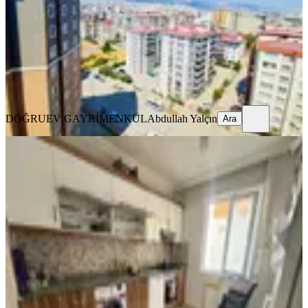
5+1
·
210 m²
·
9. Kat
·
09.08.2026
5.500.000 ₺
DOĞRUEV GAYRİMENKUL
Abdullah Yalçın
Ara
DOĞRUEV GAYRİMENKUL
Abdullah Yalçın
Ara
YENİ
Çetin Gayrimenkul'den Agcalı Yoluna
Yakın Satılık Geniş 3+1 Dair
Onikişubat, Piri Reis Mahallesi
3+1
·
150 m²
·
5. Kat
·
08.08.2026
2.695.000 ₺