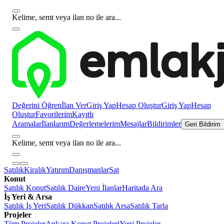
Kelime, semt veya ilan no ile ara...
Değerini Öğren
İlan Ver
Giriş Yap
Hesap Oluştur
Giriş Yap
Hesap
Oluştur
Favorilerim
Kayıtlı
Aramalar
İlanlarım
Değerlemelerim
Mesajlar
Bildirimler
Geri Bildirim
Kelime, semt veya ilan no ile ara...
Satılık
Kiralık
Yatırım
Danışmanlar
Sat
Konut
Satılık Konut
Satılık Daire
Yeni İlanlar
Haritada Ara
İş Yeri & Arsa
Satılık İş Yeri
Satılık Dükkan
Satılık Arsa
Satılık Tarla
Projeler
Tüm Projeler
Ankara Konut Projeleri
Yeni Projeler