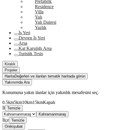
Prefabrik
Residence
Villa
Yalı
Yalı Dairesi
Yazlık
İş Yeri
Devren İş Yeri
Arsa
Kat Karşılığı Arsa
Turistik Tesis
Kiralık
Projeler
Harita
Değerleri ve ilanları tematik haritada görün
Yakınımda Ara
Konumuna yakın ilanlar için yakınlık mesafesini seç.
0.5km
5km
10km
15km
Kapalı
İl
Temizle
Kahramanmaraş
İlçe
Temizle
Onikişubat