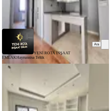
YENİ ROTA İNŞAAT EMLAK
Hayrunnisa Teltik
Ara
Ara
YENİ ROTA İNŞAAT
EMLAK
Hayrunnisa Teltik
SIFIR BİNA
Yeni Rota'dan Yeni Yapım Çift
Balkonlu Geniş Satlık 4+1 Daire
Onikişubat, Vadi Mahallesi
4+1
·
250 m²
·
2. Kat
·
07.08.2026
7.750.000 ₺