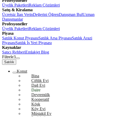
Profesyoneller
Üyelik Paketleri
Reklam Çözümleri
Satış & Kiralama
Ücretsiz İlan Verin
Değerini Öğren
Danışman Bul
Uzman
Danışmanlar
Profesyoneller
Üyelik Paketleri
Reklam Çözümleri
Piyasa
Satılık Konut Piyasası
Satılık Arsa Piyasası
Satılık Arazi
Piyasası
Satılık İş Yeri Piyasası
Kaynaklar
Satıcı Rehberi
Emlakjet Blog
Filtrele
3
Satılık
Konut
Bina
Çiftlik Evi
Dağ Evi
Daire
Devremülk
Kooperatif
Köşk
Köy Evi
Müstakil Ev