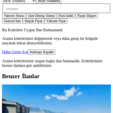
Akıllı Sıralama
Yatırım Skoru
Geri Dönüş Süresi
Kira Geliri
Fiyatı Düşen
Güncel İlan
Düşük Fiyat
Yüksek Fiyat
Bu Kriterlere Uygun İlan Bulunamadı
Arama kriterlerinizi değiştirerek veya daha geniş bir bölgede
arayarak tekrar deneyebilirsiniz.
Daha Geniş Ara
Aramayı Kaydet
Arama kriterlerinize uygun başka ilan bulamadık.
Kriterlerinize
benzer ilanlara göz atabilirsiniz.
Benzer İlanlar
YENİ
Doğruev'den Site İçerisinde Muhteşem
Manzaralı Satılık 5+1 Daire
Onikişubat, Ağcalı Mahallesi