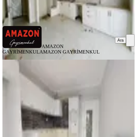
AMAZON GAYRİMENKUL
AMAZON GAYRİMENKUL
Ara
Ara
AMAZON
GAYRİMENKUL
AMAZON GAYRİMENKUL
YENİ
Germenicia'dan Hürriyet Mh.de İyi
Lokasyonda Geniş Satılık 3+1
Onikişubat, Hürriyet Mahallesi
3+1
·
150 m²
·
3. Kat
·
07.08.2026
5.150.000 ₺
Germenicia Gayrimenkul
Celalettin Yarpuz