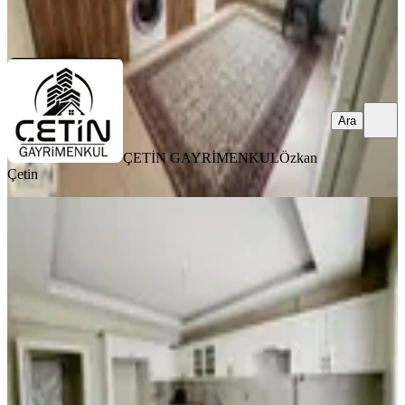
ÇETİN GAYRİMENKUL
Özkan Çetin
Ara
Ara
ÇETİN GAYRİMENKUL
Özkan
Çetin
YENİ
Amazon'dan Gözde Semtte Havuzlu
Site'de Sıfır Yapı Satılık Daire
Onikişubat, Yamaçtepe Mahallesi
4+1
·
225 m²
·
7. Kat
·
07.08.2026
5.875.000 ₺