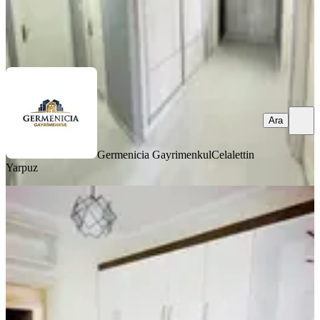
Germenicia Gayrimenkul
Celalettin Yarpuz
Ara
Ara
Germenicia Gayrimenkul
Celalettin
Yarpuz
YENİ
Yıldırım Emlakta Fırsat 2+1 Satılık
Daire Orman Bölge Kavşağında
Onikişubat, Ertuğrul Gazi Mahallesi
2+1
·
95 m²
·
Bahçe katı
·
07.08.2026
1.900.000 ₺