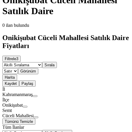
Satılık Daire
0
ilan bulundu
Onikişubat Cüceli Mahallesi Satılık Daire
Fiyatları
Filtrele
3
Sırala
Görünüm
Harita
Kaydet
Paylaş
İl
Kahramanmaraş
İlçe
Onikişubat
Semt
Cüceli Mahallesi
Tümünü Temizle
Tüm İlanlar