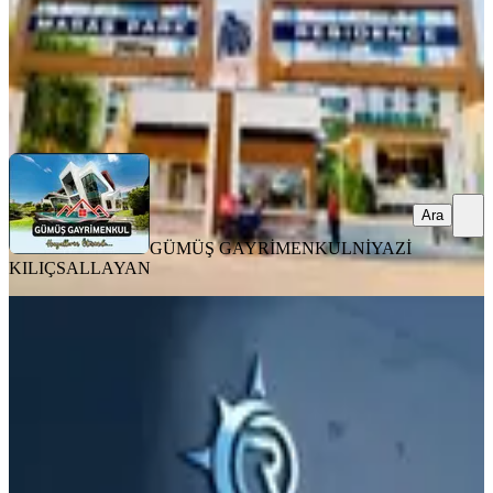
GÜMÜŞ GAYRİMENKUL
NİYAZİ KILIÇSALLAYAN
Ara
Ara
GÜMÜŞ GAYRİMENKUL
NİYAZİ
KILIÇSALLAYAN
MANZARALI
Yeni Rotadan Üniversite Bölgesi Satlık
1+1
Onikişubat, Yamaçtepe Mahallesi
1+1
·
55 m²
·
7. Kat
·
03.08.2026
2.300.000 ₺