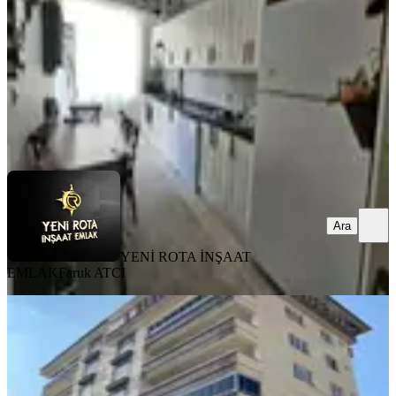
3+1
·
150 m²
·
1. Kat
·
05.08.2026
3.400.000 ₺
YENİ ROTA İNŞAAT EMLAK
Faruk ATCI
Ara
Ara
YENİ ROTA İNŞAAT
EMLAK
Faruk ATCI
YENİ
Yamaçtepe'de Fırsat Daire 3+1
Onikişubat, Yamaçtepe Mahallesi
3+1
·
140 m²
·
6. Kat
·
05.08.2026