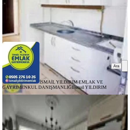
İSMAİL YILDIRIM EMLAK VE GAYRIMENKUL
DANIŞMANLIĞI
İsmail YILDIRIM
Ara
Ara
İSMAİL YILDIRIM EMLAK VE
GAYRIMENKUL DANIŞMANLIĞI
İsmail YILDIRIM
YENİ
Yeni Rota Emlaktan Merkezi
Konumda Satılık 3+1 Daire
Onikişubat, Akif İnan Mahallesi