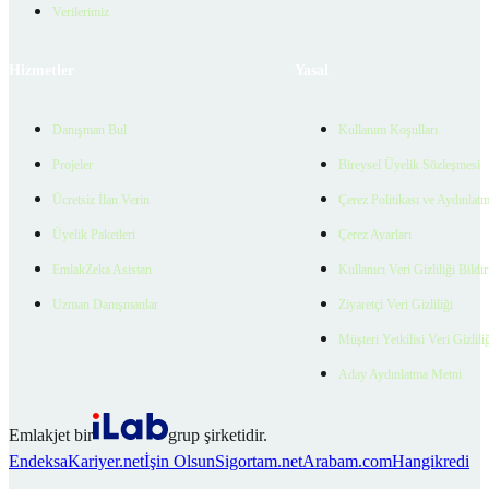
Verilerimiz
Hizmetler
Yasal
Danışman Bul
Kullanım Koşulları
Projeler
Bireysel Üyelik Sözleşmesi
Ücretsiz İlan Verin
Çerez Politikası ve Aydınlat
Üyelik Paketleri
Çerez Ayarları
EmlakZeka Asistan
Kullanıcı Veri Gizliliği Bildi
Uzman Danışmanlar
Ziyaretçi Veri Gizliliği
Müşteri Yetkilisi Veri Gizlili
Aday Aydınlatma Metni
Emlakjet bir
grup şirketidir.
Endeksa
Kariyer.net
İşin Olsun
Sigortam.net
Arabam.com
Hangikredi