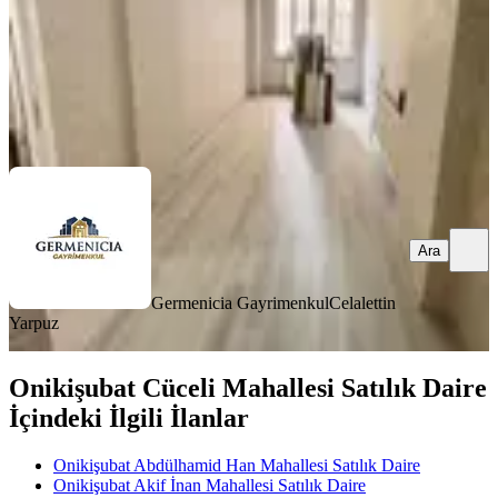
Germenicia Gayrimenkul
Celalettin Yarpuz
Ara
Ara
Germenicia Gayrimenkul
Celalettin
Yarpuz
Onikişubat Cüceli Mahallesi Satılık Daire
İçindeki İlgili İlanlar
Onikişubat Abdülhamid Han Mahallesi Satılık Daire
Onikişubat Akif İnan Mahallesi Satılık Daire