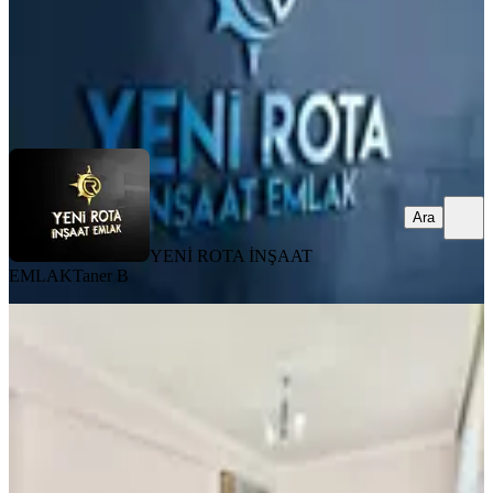
YENİ ROTA İNŞAAT EMLAK
Taner B
Ara
Ara
YENİ ROTA İNŞAAT
EMLAK
Taner B
MANZARALI
Yeni Rota'dan Merkezi Konumda
Satlık Geniş 3+1 Daire
Onikişubat, Necip Fazıl Mahallesi
3+1
·
150 m²
·
4. Kat
·
03.08.2026
3.850.000 ₺