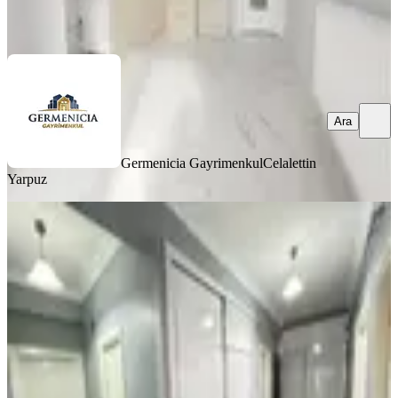
Ara
Ara
Germenicia Gayrimenkul
Celalettin
Yarpuz
YENİ
Germenıcıa'dan Boğaziçi'nde Satılık
Geniş 3+1 Daire
Onikişubat, Boğaziçi Mahallesi
3+1
·
170 m²
·
3. Kat
·
07.08.2026
3.900.000 ₺