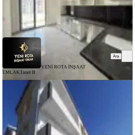
YENİ ROTA İNŞAAT EMLAK
Taner B
Ara
Ara
YENİ ROTA İNŞAAT
EMLAK
Taner B
SIFIR BİNA
Yeni Rota'dan Sıfır Yapı-yatay
Mimari-az Katlı-satılık 3+1 Daire
Onikişubat, Piri Reis Mahallesi
3+1
·
145 m²
·
Düz Giriş (Zemin)
·
07.08.2026
3.750.000 ₺