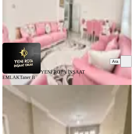
YENİ ROTA İNŞAAT EMLAK
Taner B
Ara
Ara
YENİ ROTA İNŞAAT
EMLAK
Taner B
MANZARALI
Germenıcıa'dan Merkeze Yakın
Konumda Satılık Geniş 2+1 Daire
Onikişubat, Şehit Evliya Mahallesi
2+1
·
130 m²
·
Bodrum Kat
·
01.08.2026
1.950.000 ₺