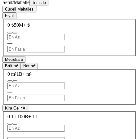
Semt/Mahalle
Temizle
Cüceli Mahallesi
Fiyat
0 ₺
50M+ ₺
—
Metrekare
Brüt m²
Net m²
0 m²
1B+ m²
—
Kira Geliri
AI
0 TL
100B+ TL
—