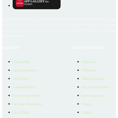
APP GALLERY
'den
İNDİRİN
Emlakjet.com internet sitesi ve Emlakjet mobil uygulamalarında kullanıcılar tarafından sağlana
ilan, bilgi, içerik ve görselin gerçekliği, orijinalliği, güvenilirliği ve doğruluğuna ilişkin soru
içerikleri giren kullanıcıya ait olup, Emlakjet'in bu hususlarla ilgili herhangi bir sorumluluğu
bulunmamaktadır.
Kaynaklar
Emlakjet Hakkında
Emlakjet Blog
Hakkımızda
Satın Alma Rehberi
Ödüllerimiz
Satıcı Rehberi
Reklam Çözümleri
Kiralama Rehberi
Kurumsal Materyaller
Konut Kredisi Rehberi
İnsan Kaynakları
Ne Kadar Ödeyebilirim
İletişim
Emlak Değeri
Yardım