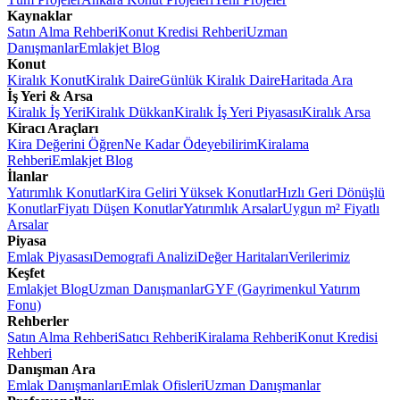
Kaynaklar
Satın Alma Rehberi
Konut Kredisi Rehberi
Uzman
Danışmanlar
Emlakjet Blog
Konut
Kiralık Konut
Kiralık Daire
Günlük Kiralık Daire
Haritada Ara
İş Yeri & Arsa
Kiralık İş Yeri
Kiralık Dükkan
Kiralık İş Yeri Piyasası
Kiralık Arsa
Kiracı Araçları
Kira Değerini Öğren
Ne Kadar Ödeyebilirim
Kiralama
Rehberi
Emlakjet Blog
İlanlar
Yatırımlık Konutlar
Kira Geliri Yüksek Konutlar
Hızlı Geri Dönüşlü
Konutlar
Fiyatı Düşen Konutlar
Yatırımlık Arsalar
Uygun m² Fiyatlı
Arsalar
Piyasa
Emlak Piyasası
Demografi Analizi
Değer Haritaları
Verilerimiz
Keşfet
Emlakjet Blog
Uzman Danışmanlar
GYF (Gayrimenkul Yatırım
Fonu)
Rehberler
Satın Alma Rehberi
Satıcı Rehberi
Kiralama Rehberi
Konut Kredisi
Rehberi
Danışman Ara
Emlak Danışmanları
Emlak Ofisleri
Uzman Danışmanlar