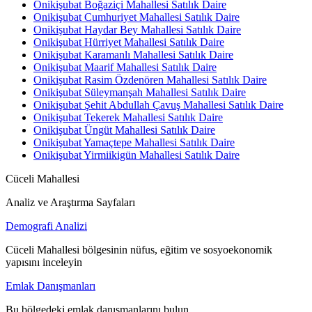
Onikişubat Boğaziçi Mahallesi Satılık Daire
Onikişubat Cumhuriyet Mahallesi Satılık Daire
Onikişubat Haydar Bey Mahallesi Satılık Daire
Onikişubat Hürriyet Mahallesi Satılık Daire
Onikişubat Karamanlı Mahallesi Satılık Daire
Onikişubat Maarif Mahallesi Satılık Daire
Onikişubat Rasim Özdenören Mahallesi Satılık Daire
Onikişubat Süleymanşah Mahallesi Satılık Daire
Onikişubat Şehit Abdullah Çavuş Mahallesi Satılık Daire
Onikişubat Tekerek Mahallesi Satılık Daire
Onikişubat Üngüt Mahallesi Satılık Daire
Onikişubat Yamaçtepe Mahallesi Satılık Daire
Onikişubat Yirmiikigün Mahallesi Satılık Daire
Cüceli Mahallesi
Analiz ve Araştırma Sayfaları
Demografi Analizi
Cüceli Mahallesi bölgesinin nüfus, eğitim ve sosyoekonomik
yapısını inceleyin
Emlak Danışmanları
Bu bölgedeki emlak danışmanlarını bulun