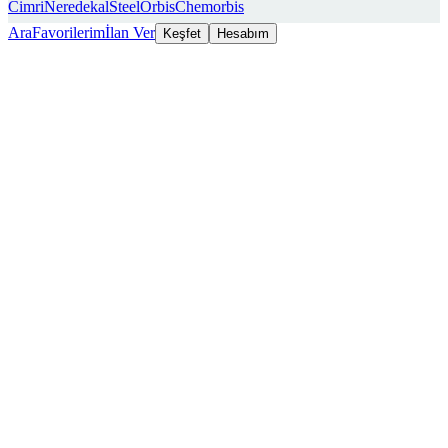
Cimri
Neredekal
SteelOrbis
Chemorbis
Ara
Favorilerim
İlan Ver
Keşfet
Hesabım