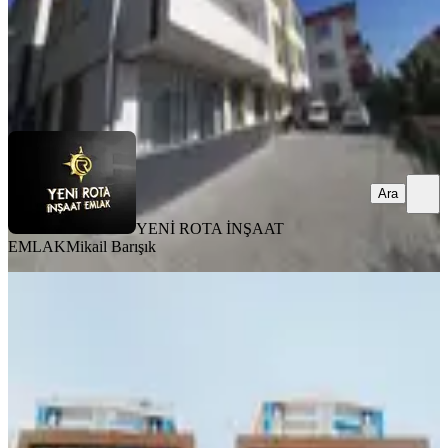
YENİ ROTA İNŞAAT EMLAK
Mikail Barışık
Ara
Ara
YENİ ROTA İNŞAAT
EMLAK
Mikail Barışık
BALKONLU
Maraş Park Rezidansda Satlık 4+1
Lüks Daire
Onikişubat, Yamaçtepe Mahallesi
4+1
·
300 m²
·
6. Kat
·
04.08.2026
10.400.000 ₺