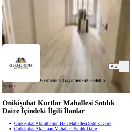
Germenicia Gayrimenkul
Celalettin Yarpuz
Ara
Ara
Germenicia Gayrimenkul
Celalettin
Yarpuz
Onikişubat Kurtlar Mahallesi Satılık
Daire İçindeki İlgili İlanlar
Onikişubat Abdülhamid Han Mahallesi Satılık Daire
Onikişubat Akif İnan Mahallesi Satılık Daire