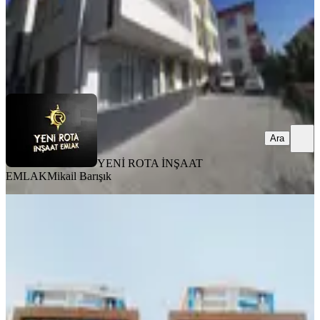
YENİ ROTA İNŞAAT EMLAK
Mikail Barışık
Ara
Ara
YENİ ROTA İNŞAAT
EMLAK
Mikail Barışık
BALKONLU
Maraş Park Rezidansda Satlık 4+1
Lüks Daire
Onikişubat, Yamaçtepe Mahallesi
4+1
·
300 m²
·
6. Kat
·
04.08.2026
10.400.000 ₺