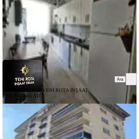
3+1
·
150 m²
·
1. Kat
·
05.08.2026
3.400.000 ₺
YENİ ROTA İNŞAAT EMLAK
Faruk ATCI
Ara
Ara
YENİ ROTA İNŞAAT
EMLAK
Faruk ATCI
YENİ
Yamaçtepe'de Fırsat Daire 3+1
Onikişubat, Yamaçtepe Mahallesi
3+1
·
140 m²
·
6. Kat
·
05.08.2026