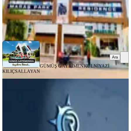
GÜMÜŞ GAYRİMENKUL
NİYAZİ KILIÇSALLAYAN
Ara
Ara
GÜMÜŞ GAYRİMENKUL
NİYAZİ
KILIÇSALLAYAN
MANZARALI
Yeni Rotadan Üniversite Bölgesi Satlık
1+1
Onikişubat, Yamaçtepe Mahallesi
1+1
·
55 m²
·
7. Kat
·
03.08.2026
2.300.000 ₺