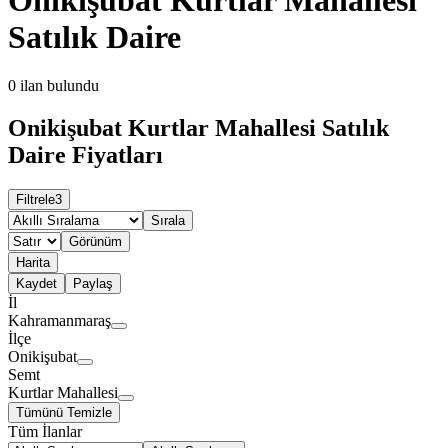
Satılık Daire
0
ilan bulundu
Onikişubat Kurtlar Mahallesi Satılık
Daire Fiyatları
Filtrele
3
Sırala
Görünüm
Harita
Kaydet
Paylaş
İl
Kahramanmaraş
İlçe
Onikişubat
Semt
Kurtlar Mahallesi
Tümünü Temizle
Tüm İlanlar