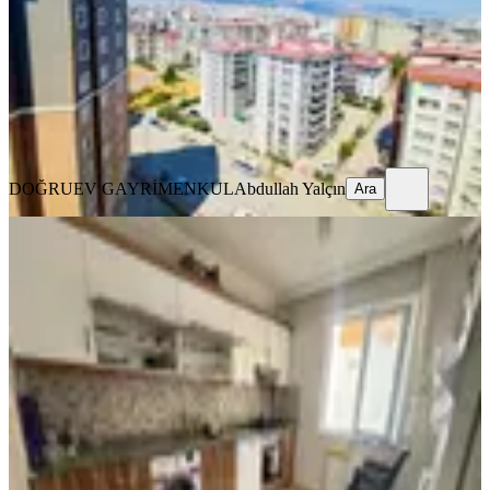
5+1
·
210 m²
·
9. Kat
·
09.08.2026
5.500.000 ₺
DOĞRUEV GAYRİMENKUL
Abdullah Yalçın
Ara
DOĞRUEV GAYRİMENKUL
Abdullah Yalçın
Ara
YENİ
Çetin Gayrimenkul'den Agcalı Yoluna
Yakın Satılık Geniş 3+1 Dair
Onikişubat, Piri Reis Mahallesi
3+1
·
150 m²
·
5. Kat
·
08.08.2026
2.695.000 ₺