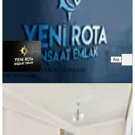
YENİ ROTA İNŞAAT EMLAK
Taner B
Ara
Ara
YENİ ROTA İNŞAAT
EMLAK
Taner B
MANZARALI
Yeni Rota'dan Merkezi Konumda
Satlık Geniş 3+1 Daire
Onikişubat, Necip Fazıl Mahallesi
3+1
·
150 m²
·
4. Kat
·
03.08.2026
3.850.000 ₺