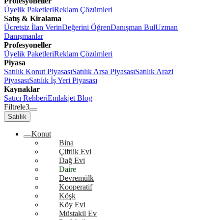
Profesyoneller
Üyelik Paketleri
Reklam Çözümleri
Satış & Kiralama
Ücretsiz İlan Verin
Değerini Öğren
Danışman Bul
Uzman
Danışmanlar
Profesyoneller
Üyelik Paketleri
Reklam Çözümleri
Piyasa
Satılık Konut Piyasası
Satılık Arsa Piyasası
Satılık Arazi
Piyasası
Satılık İş Yeri Piyasası
Kaynaklar
Satıcı Rehberi
Emlakjet Blog
Filtrele
3
Satılık
Konut
Bina
Çiftlik Evi
Dağ Evi
Daire
Devremülk
Kooperatif
Köşk
Köy Evi
Müstakil Ev