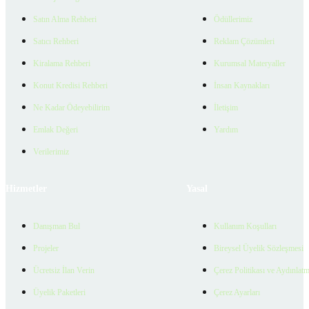
Satın Alma Rehberi
Ödüllerimiz
Satıcı Rehberi
Reklam Çözümleri
Kiralama Rehberi
Kurumsal Materyaller
Konut Kredisi Rehberi
İnsan Kaynakları
Ne Kadar Ödeyebilirim
İletişim
Emlak Değeri
Yardım
Verilerimiz
Hizmetler
Yasal
Danışman Bul
Kullanım Koşulları
Projeler
Bireysel Üyelik Sözleşmesi
Ücretsiz İlan Verin
Çerez Politikası ve Aydınlat
Üyelik Paketleri
Çerez Ayarları