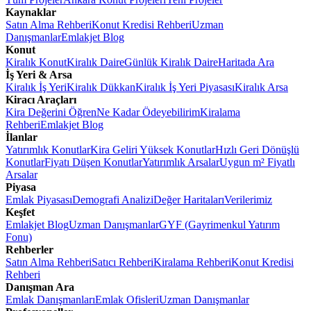
Kaynaklar
Satın Alma Rehberi
Konut Kredisi Rehberi
Uzman
Danışmanlar
Emlakjet Blog
Konut
Kiralık Konut
Kiralık Daire
Günlük Kiralık Daire
Haritada Ara
İş Yeri & Arsa
Kiralık İş Yeri
Kiralık Dükkan
Kiralık İş Yeri Piyasası
Kiralık Arsa
Kiracı Araçları
Kira Değerini Öğren
Ne Kadar Ödeyebilirim
Kiralama
Rehberi
Emlakjet Blog
İlanlar
Yatırımlık Konutlar
Kira Geliri Yüksek Konutlar
Hızlı Geri Dönüşlü
Konutlar
Fiyatı Düşen Konutlar
Yatırımlık Arsalar
Uygun m² Fiyatlı
Arsalar
Piyasa
Emlak Piyasası
Demografi Analizi
Değer Haritaları
Verilerimiz
Keşfet
Emlakjet Blog
Uzman Danışmanlar
GYF (Gayrimenkul Yatırım
Fonu)
Rehberler
Satın Alma Rehberi
Satıcı Rehberi
Kiralama Rehberi
Konut Kredisi
Rehberi
Danışman Ara
Emlak Danışmanları
Emlak Ofisleri
Uzman Danışmanlar