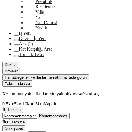
Prefabrik
Residence
Villa
Yalı
Yalı Dairesi
Yazlık
İş Yeri
Devren İş Yeri
Arsa
(2)
Kat Karşılığı Arsa
Turistik Tesis
Kiralık
Projeler
Harita
Değerleri ve ilanları tematik haritada görün
Yakınımda Ara
Konumuna yakın ilanlar için yakınlık mesafesini seç.
0.5km
5km
10km
15km
Kapalı
İl
Temizle
Kahramanmaraş
İlçe
Temizle
Onikişubat