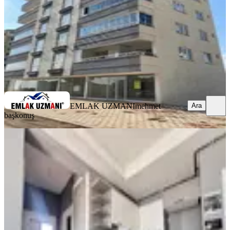
4.250.000 ₺
EMLAK UZMANI
mehmet başkonuş
Ara
EMLAK UZMANI
mehmet
Ara
başkonuş
MANZARALI
Yeni Rota'dan Üniversite Yakını 2+0
Satılık Daire
Onikişubat, Maarif Mahallesi
2+0
·
85 m²
·
5. Kat
·
07.08.2026
3.150.000 ₺