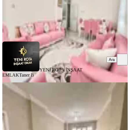
YENİ ROTA İNŞAAT EMLAK
Taner B
Ara
Ara
YENİ ROTA İNŞAAT
EMLAK
Taner B
MANZARALI
Germenıcıa'dan Merkeze Yakın
Konumda Satılık Geniş 2+1 Daire
Onikişubat, Şehit Evliya Mahallesi
2+1
·
130 m²
·
Bodrum Kat
·
01.08.2026
1.950.000 ₺