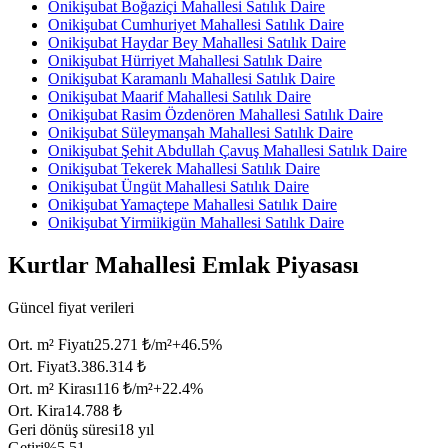
Onikişubat Boğaziçi Mahallesi Satılık Daire
Onikişubat Cumhuriyet Mahallesi Satılık Daire
Onikişubat Haydar Bey Mahallesi Satılık Daire
Onikişubat Hürriyet Mahallesi Satılık Daire
Onikişubat Karamanlı Mahallesi Satılık Daire
Onikişubat Maarif Mahallesi Satılık Daire
Onikişubat Rasim Özdenören Mahallesi Satılık Daire
Onikişubat Süleymanşah Mahallesi Satılık Daire
Onikişubat Şehit Abdullah Çavuş Mahallesi Satılık Daire
Onikişubat Tekerek Mahallesi Satılık Daire
Onikişubat Üngüt Mahallesi Satılık Daire
Onikişubat Yamaçtepe Mahallesi Satılık Daire
Onikişubat Yirmiikigün Mahallesi Satılık Daire
Kurtlar Mahallesi Emlak Piyasası
Güncel fiyat verileri
Ort. m² Fiyatı
25.271 ₺/m²
+
46.5
%
Ort. Fiyat
3.386.314 ₺
Ort. m² Kirası
116 ₺/m²
+
22.4
%
Ort. Kira
14.788 ₺
Geri dönüş süresi
18 yıl
Getiri
%5.51