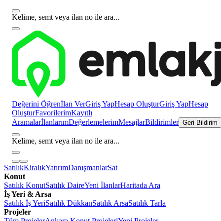
Kelime, semt veya ilan no ile ara...
Değerini Öğren
İlan Ver
Giriş Yap
Hesap Oluştur
Giriş Yap
Hesap
Oluştur
Favorilerim
Kayıtlı
Aramalar
İlanlarım
Değerlemelerim
Mesajlar
Bildirimler
Geri Bildirim
Kelime, semt veya ilan no ile ara...
Satılık
Kiralık
Yatırım
Danışmanlar
Sat
Konut
Satılık Konut
Satılık Daire
Yeni İlanlar
Haritada Ara
İş Yeri & Arsa
Satılık İş Yeri
Satılık Dükkan
Satılık Arsa
Satılık Tarla
Projeler
Tüm Projeler
Ankara Konut Projeleri
Yeni Projeler