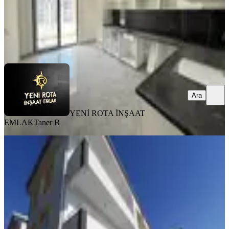
YENİ ROTA İNŞAAT EMLAK
Taner B
Ara
Ara
YENİ ROTA İNŞAAT
EMLAK
Taner B
SIFIR BİNA
Yeni Rota'dan Sıfır Yapı-yatay
Mimari-az Katlı-satılık 3+1 Daire
Onikişubat, Piri Reis Mahallesi
3+1
·
145 m²
·
Düz Giriş (Zemin)
·
07.08.2026
3.750.000 ₺