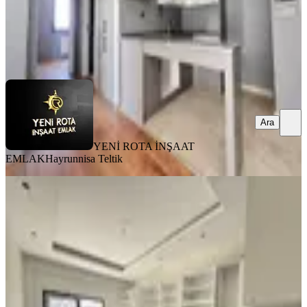
YENİ ROTA İNŞAAT EMLAK
Hayrunnisa Teltik
Ara
Ara
YENİ ROTA İNŞAAT
EMLAK
Hayrunnisa Teltik
SIFIR BİNA
Yeni Rota'dan Yeni Yapım Çift
Balkonlu Geniş Satlık 4+1 Daire
Onikişubat, Vadi Mahallesi
4+1
·
250 m²
·
2. Kat
·
07.08.2026
7.750.000 ₺