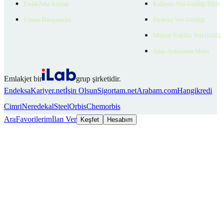
EmlakZeka Asistan
Kullanıcı Veri Gizliliği Bildi
Uzman Danışmanlar
Ziyaretçi Veri Gizliliği
Müşteri Yetkilisi Veri Gizlili
Aday Aydınlatma Metni
Emlakjet bir
grup şirketidir.
Endeksa
Kariyer.net
İşin Olsun
Sigortam.net
Arabam.com
Hangikredi
Cimri
Neredekal
SteelOrbis
Chemorbis
Ara
Favorilerim
İlan Ver
Keşfet
Hesabım