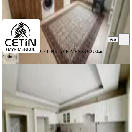
ÇETİN GAYRİMENKUL
Özkan Çetin
Ara
Ara
ÇETİN GAYRİMENKUL
Özkan
Çetin
YENİ
Amazon'dan Gözde Semtte Havuzlu
Site'de Sıfır Yapı Satılık Daire
Onikişubat, Yamaçtepe Mahallesi
4+1
·
225 m²
·
7. Kat
·
07.08.2026
5.875.000 ₺