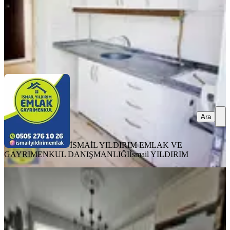
İSMAİL YILDIRIM EMLAK VE GAYRIMENKUL
DANIŞMANLIĞI
İsmail YILDIRIM
Ara
Ara
İSMAİL YILDIRIM EMLAK VE
GAYRIMENKUL DANIŞMANLIĞI
İsmail YILDIRIM
YENİ
Yeni Rota Emlaktan Merkezi
Konumda Satılık 3+1 Daire
Onikişubat, Akif İnan Mahallesi