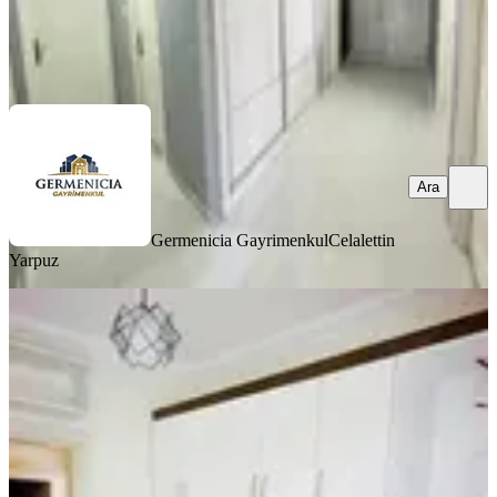
Germenicia Gayrimenkul
Celalettin Yarpuz
Ara
Ara
Germenicia Gayrimenkul
Celalettin
Yarpuz
YENİ
Yıldırım Emlakta Fırsat 2+1 Satılık
Daire Orman Bölge Kavşağında
Onikişubat, Ertuğrul Gazi Mahallesi
2+1
·
95 m²
·
Bahçe katı
·
07.08.2026
1.900.000 ₺