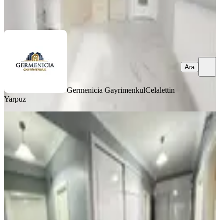
Ara
Ara
Germenicia Gayrimenkul
Celalettin
Yarpuz
YENİ
Germenıcıa'dan Boğaziçi'nde Satılık
Geniş 3+1 Daire
Onikişubat, Boğaziçi Mahallesi
3+1
·
170 m²
·
3. Kat
·
07.08.2026
3.900.000 ₺