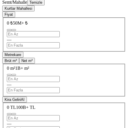
Semt/Mahalle
Temizle
Kurtlar Mahallesi
Fiyat
0 ₺
50M+ ₺
—
Metrekare
Brüt m²
Net m²
0 m²
1B+ m²
—
Kira Geliri
AI
0 TL
100B+ TL
—