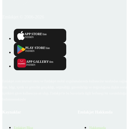
Emlakjet © 2006-2026
APP STORE
'dan
İNDİRİN
PLAY STORE
'dan
İNDİRİN
APP GALLERY
'den
İNDİRİN
Emlakjet.com internet sitesi ve Emlakjet mobil uygulamalarında kullanıcılar tarafından sağlana
ilan, bilgi, içerik ve görselin gerçekliği, orijinalliği, güvenilirliği ve doğruluğuna ilişkin soru
içerikleri giren kullanıcıya ait olup, Emlakjet'in bu hususlarla ilgili herhangi bir sorumluluğu
bulunmamaktadır.
Kaynaklar
Emlakjet Hakkında
Emlakjet Blog
Hakkımızda