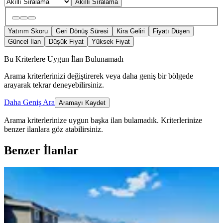
Akıllı Sıralama
Yatırım Skoru
Geri Dönüş Süresi
Kira Geliri
Fiyatı Düşen
Güncel İlan
Düşük Fiyat
Yüksek Fiyat
Bu Kriterlere Uygun İlan Bulunamadı
Arama kriterlerinizi değiştirerek veya daha geniş bir bölgede
arayarak tekrar deneyebilirsiniz.
Daha Geniş Ara
Aramayı Kaydet
Arama kriterlerinize uygun başka ilan bulamadık.
Kriterlerinize
benzer ilanlara göz atabilirsiniz.
Benzer İlanlar
YENİ
Doğruev'den Site İçerisinde Muhteşem
Manzaralı Satılık 5+1 Daire
Onikişubat, Ağcalı Mahallesi