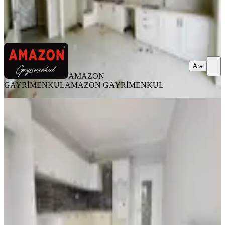
AMAZON GAYRİMENKUL
AMAZON GAYRİMENKUL
Ara
Ara
AMAZON
GAYRİMENKUL
AMAZON GAYRİMENKUL
YENİ
Germenicia'dan Hürriyet Mh.de İyi
Lokasyonda Geniş Satılık 3+1
Onikişubat, Hürriyet Mahallesi
3+1
·
150 m²
·
3. Kat
·
07.08.2026
5.150.000 ₺
Germenicia Gayrimenkul
Celalettin Yarpuz