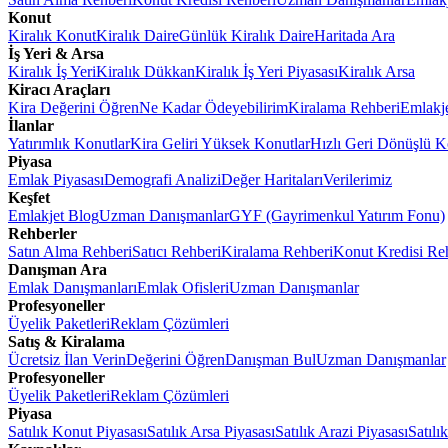
Konut
Kiralık Konut
Kiralık Daire
Günlük Kiralık Daire
Haritada Ara
İş Yeri & Arsa
Kiralık İş Yeri
Kiralık Dükkan
Kiralık İş Yeri Piyasası
Kiralık Arsa
Kiracı Araçları
Kira Değerini Öğren
Ne Kadar Ödeyebilirim
Kiralama Rehberi
Emlakj
İlanlar
Yatırımlık Konutlar
Kira Geliri Yüksek Konutlar
Hızlı Geri Dönüşlü K
Piyasa
Emlak Piyasası
Demografi Analizi
Değer Haritaları
Verilerimiz
Keşfet
Emlakjet Blog
Uzman Danışmanlar
GYF (Gayrimenkul Yatırım Fonu)
Rehberler
Satın Alma Rehberi
Satıcı Rehberi
Kiralama Rehberi
Konut Kredisi Re
Danışman Ara
Emlak Danışmanları
Emlak Ofisleri
Uzman Danışmanlar
Profesyoneller
Üyelik Paketleri
Reklam Çözümleri
Satış & Kiralama
Ücretsiz İlan Verin
Değerini Öğren
Danışman Bul
Uzman Danışmanlar
Profesyoneller
Üyelik Paketleri
Reklam Çözümleri
Piyasa
Satılık Konut Piyasası
Satılık Arsa Piyasası
Satılık Arazi Piyasası
Satılı