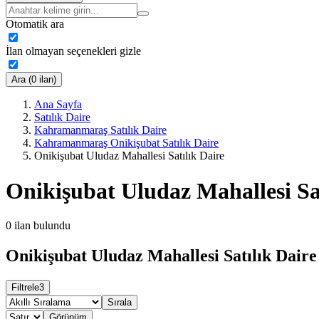
Otomatik ara
İlan olmayan seçenekleri gizle
Ara (0 ilan)
Ana Sayfa
Satılık Daire
Kahramanmaraş Satılık Daire
Kahramanmaraş Onikişubat Satılık Daire
Onikişubat Uludaz Mahallesi Satılık Daire
Onikişubat Uludaz Mahallesi Sa
0
ilan bulundu
Onikişubat Uludaz Mahallesi Satılık Daire 
Filtrele
3
Sırala
Görünüm