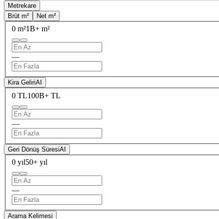
Metrekare
Brüt m²
Net m²
0 m²
1B+ m²
—
Kira Geliri
AI
0 TL
100B+ TL
—
Geri Dönüş Süresi
AI
0 yıl
50+ yıl
—
Arama Kelimesi