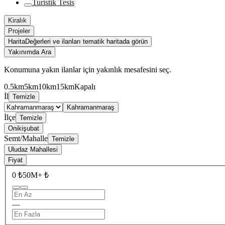
Turistik Tesis
Kiralık
Projeler
Harita
Değerleri ve ilanları tematik haritada görün
Yakınımda Ara
Konumuna yakın ilanlar için yakınlık mesafesini seç.
0.5km
5km
10km
15km
Kapalı
İl
Temizle
Kahramanmaraş
İlçe
Temizle
Onikişubat
Semt/Mahalle
Temizle
Uludaz Mahallesi
Fiyat
0 ₺
50M+ ₺
—