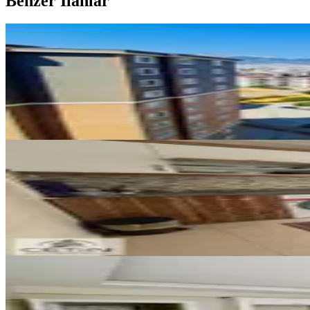
Benzer İlanlar
YENİ
Doğruev'den Site İçerisinde Muh
Onikişubat, Ağcalı Mahallesi
5+1
·
210 m²
·
9. Kat
·
09.08.2026
5.500.000 ₺
YENİ
Çetin Gayrimenkul'den Agcalı Yo
Onikişubat, Piri Reis Mahallesi
3+1
·
150 m²
·
5. Kat
·
08.08.2026
2.695.000 ₺
YENİ
Amazon'dan Gözde Semtte Havuzlu
Onikişubat, Yamaçtepe Mahallesi