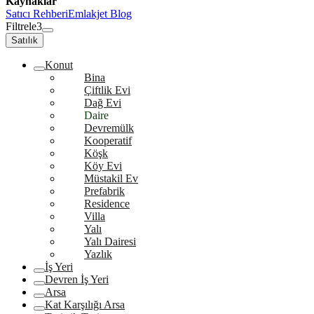
Kaynaklar
Satıcı Rehberi
Emlakjet Blog
Filtrele
3
Satılık
Konut
Bina
Çiftlik Evi
Dağ Evi
Daire
Devremülk
Kooperatif
Köşk
Köy Evi
Müstakil Ev
Prefabrik
Residence
Villa
Yalı
Yalı Dairesi
Yazlık
İş Yeri
Devren İş Yeri
Arsa
Kat Karşılığı Arsa