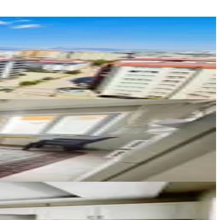
DOĞRUEV GAYRİMENKUL
Abdullah Yalçın
Ara
ÇETİN GAYRİMENKUL
Özkan Çetin
Ara
AMAZON GAYRİMENKUL
AMAZON GAYRİMENKUL