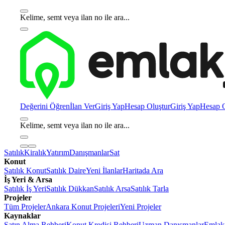
Kelime, semt veya ilan no ile ara...
Değerini Öğren
İlan Ver
Giriş Yap
Hesap Oluştur
Giriş Yap
Hesap O
Kelime, semt veya ilan no ile ara...
Satılık
Kiralık
Yatırım
Danışmanlar
Sat
Konut
Satılık Konut
Satılık Daire
Yeni İlanlar
Haritada Ara
İş Yeri & Arsa
Satılık İş Yeri
Satılık Dükkan
Satılık Arsa
Satılık Tarla
Projeler
Tüm Projeler
Ankara Konut Projeleri
Yeni Projeler
Kaynaklar
Satın Alma Rehberi
Konut Kredisi Rehberi
Uzman Danışmanlar
Emlakj