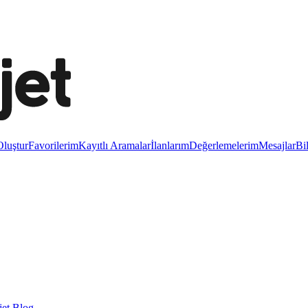
luştur
Favorilerim
Kayıtlı Aramalar
İlanlarım
Değerlemelerim
Mesajlar
Bi
et Blog