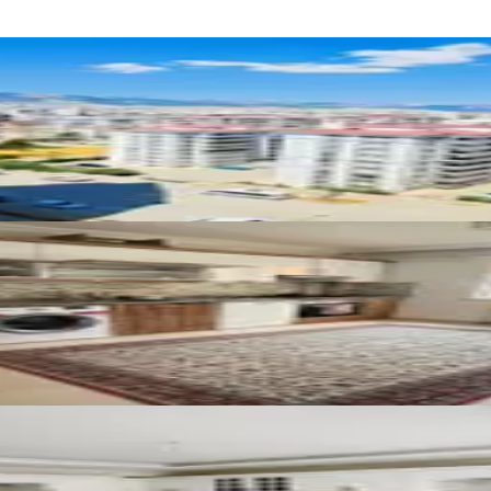
teşem Manzaralı Satılık 5+1 Daire
luna Yakın Satılık Geniş 3+1 Dair
 Site'de Sıfır Yapı Satılık Daire