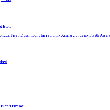
et Blog
onutlar
Fiyatı Düşen Konutlar
Yatırımlık Arsalar
Uygun m² Fiyatlı Arsala
hberi
k İş Yeri Piyasası