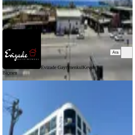
Evizade Gayrimenkul
Kevser Biçmen
Ara
Ara
Evizade Gayrimenkul
Kevser
Biçmen
YENİ
Erdemli Merkezde 2+1 Kat Mülkiyetli
Satılık Daire
Erdemli, Akdeniz Mahallesi
2+1
·
100 m²
·
4. Kat
·
05.08.2026
3.450.000 ₺