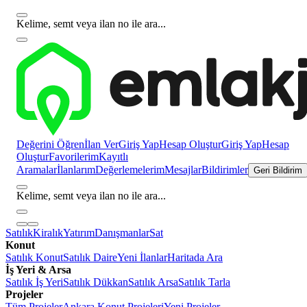
Kelime, semt veya ilan no ile ara...
Değerini Öğren
İlan Ver
Giriş Yap
Hesap Oluştur
Giriş Yap
Hesap
Oluştur
Favorilerim
Kayıtlı
Aramalar
İlanlarım
Değerlemelerim
Mesajlar
Bildirimler
Geri Bildirim
Kelime, semt veya ilan no ile ara...
Satılık
Kiralık
Yatırım
Danışmanlar
Sat
Konut
Satılık Konut
Satılık Daire
Yeni İlanlar
Haritada Ara
İş Yeri & Arsa
Satılık İş Yeri
Satılık Dükkan
Satılık Arsa
Satılık Tarla
Projeler
Tüm Projeler
Ankara Konut Projeleri
Yeni Projeler