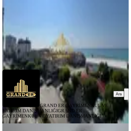
3+1
·
145 m²
·
4. Kat
·
08.07.2026
3.075.000 ₺
GRAND ER GAYRİMENKUL VE YATIRIM
DANIŞMANLIĞI
GRAND ER GAYRİMENKUL VE YATIRIM
DANIŞMANLIĞI
Ara
Ara
GRAND ER GAYRİMENKUL VE
YATIRIM DANIŞMANLIĞI
GRAND ER
GAYRİMENKUL VE YATIRIM DANIŞMANLIĞI
YENİ