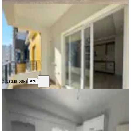
YENİ
Acil Satılık Yazlık
Erdemli, Arpaçbahşiş Mahallesi
1+1
·
70 m²
·
7. Kat
·
06.08.2026
2.260.000 ₺
Mustafa Saka
Ara
Mustafa Saka
Ara
YENİ
Tapu Caddesi Civarı 2+1 Bağımsız
Mutfak 100 M2
Erdemli, Akdeniz Mahallesi
2+1
·
103 m²
·
3. Kat
·
06.08.2026