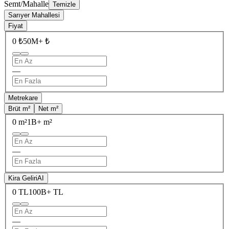
Semt/Mahalle
Temizle
Sarıyer Mahallesi
Fiyat
0 ₺
50M+ ₺
—
Metrekare
Brüt m²
Net m²
0 m²
1B+ m²
—
Kira Geliri
AI
0 TL
100B+ TL
—