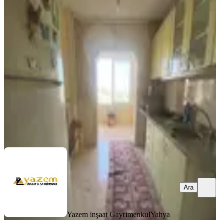
Erdemli Tokide Borçsuz Satılık 2+1
Daire
Erdemli, Koyuncu Mahallesi
2+1
·
100 m²
·
7. Kat
·
06.08.2026
1.730.000 ₺
Yazem inşaat Gayrimenkul
Yahya Yayla
Ara
Ara
Yazem inşaat Gayrimenkul
Yahya