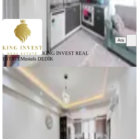
Ara
Ara
KİNG İNVEST REAL
ESTATE
Mustafa DEDİK
YENİ
Kat Mülkiyeti İskanlı Full Eşyalı
Geniş 1+1 2 Cepheli Havuzlu
Erdemli, Arpaçbahşiş Mahallesi
1+1
·
60 m²
·
5. Kat
·
06.08.2026
2.650.000 ₺