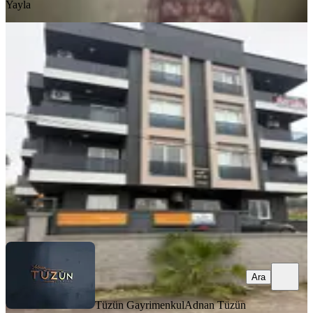
Yayla
YENİ
Tüzün'den Kocahasalı'da 1+1 Eşyalı
Satılık Daire
Erdemli, Kocahasanlı Mahallesi
1+1
·
60 m²
·
1. Kat
·
06.08.2026
2.250.000 ₺
Tüzün Gayrimenkul
Adnan Tüzün
Ara
Ara
Tüzün Gayrimenkul
Adnan Tüzün