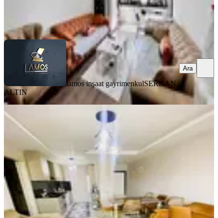
lamos inşaat gayrimenkul
SERKAN ALTIN
Ara
Ara
lamos inşaat gayrimenkul
SERKAN
ALTIN
YENİ
Erdemli Kocahasanlı Satılık 2+1 Sahil
Yakını Daire
Erdemli, Kocahasanlı Mahallesi
2+1
·
100 m²
·
4. Kat
·
05.08.2026
4.300.000 ₺