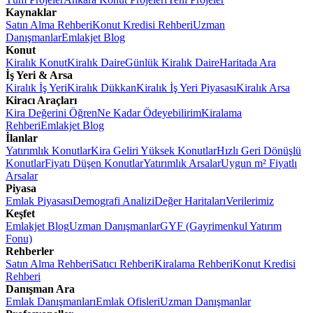
Kaynaklar
Satın Alma Rehberi
Konut Kredisi Rehberi
Uzman
Danışmanlar
Emlakjet Blog
Konut
Kiralık Konut
Kiralık Daire
Günlük Kiralık Daire
Haritada Ara
İş Yeri & Arsa
Kiralık İş Yeri
Kiralık Dükkan
Kiralık İş Yeri Piyasası
Kiralık Arsa
Kiracı Araçları
Kira Değerini Öğren
Ne Kadar Ödeyebilirim
Kiralama
Rehberi
Emlakjet Blog
İlanlar
Yatırımlık Konutlar
Kira Geliri Yüksek Konutlar
Hızlı Geri Dönüşlü
Konutlar
Fiyatı Düşen Konutlar
Yatırımlık Arsalar
Uygun m² Fiyatlı
Arsalar
Piyasa
Emlak Piyasası
Demografi Analizi
Değer Haritaları
Verilerimiz
Keşfet
Emlakjet Blog
Uzman Danışmanlar
GYF (Gayrimenkul Yatırım
Fonu)
Rehberler
Satın Alma Rehberi
Satıcı Rehberi
Kiralama Rehberi
Konut Kredisi
Rehberi
Danışman Ara
Emlak Danışmanları
Emlak Ofisleri
Uzman Danışmanlar