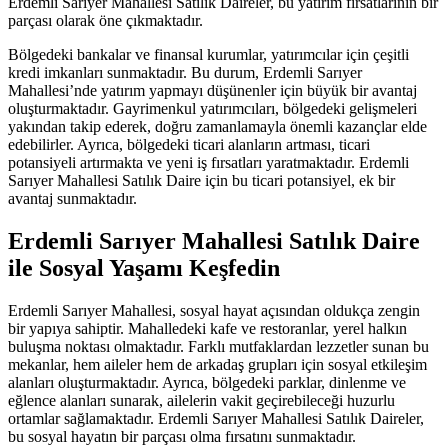
Erdemli Sarıyer Mahallesi Satılık Daireler, bu yatırım fırsatlarının bir
parçası olarak öne çıkmaktadır.
Bölgedeki bankalar ve finansal kurumlar, yatırımcılar için çeşitli
kredi imkanları sunmaktadır. Bu durum, Erdemli Sarıyer
Mahallesi’nde yatırım yapmayı düşünenler için büyük bir avantaj
oluşturmaktadır. Gayrimenkul yatırımcıları, bölgedeki gelişmeleri
yakından takip ederek, doğru zamanlamayla önemli kazançlar elde
edebilirler. Ayrıca, bölgedeki ticari alanların artması, ticari
potansiyeli artırmakta ve yeni iş fırsatları yaratmaktadır. Erdemli
Sarıyer Mahallesi Satılık Daire için bu ticari potansiyel, ek bir
avantaj sunmaktadır.
Erdemli Sarıyer Mahallesi Satılık Daire
ile Sosyal Yaşamı Keşfedin
Erdemli Sarıyer Mahallesi, sosyal hayat açısından oldukça zengin
bir yapıya sahiptir. Mahalledeki kafe ve restoranlar, yerel halkın
buluşma noktası olmaktadır. Farklı mutfaklardan lezzetler sunan bu
mekanlar, hem aileler hem de arkadaş grupları için sosyal etkileşim
alanları oluşturmaktadır. Ayrıca, bölgedeki parklar, dinlenme ve
eğlence alanları sunarak, ailelerin vakit geçirebileceği huzurlu
ortamlar sağlamaktadır. Erdemli Sarıyer Mahallesi Satılık Daireler,
bu sosyal hayatın bir parçası olma fırsatını sunmaktadır.