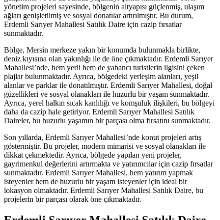
yönetim projeleri sayesinde, bölgenin altyapısı güçlenmiş, ulaşım
ağları genişletilmiş ve sosyal donatılar artırılmıştır. Bu durum,
Erdemli Sarıyer Mahallesi Satılık Daire için cazip fırsatlar
sunmaktadır.
Bölge, Mersin merkeze yakın bir konumda bulunmakla birlikte,
deniz kıyısına olan yakınlığı ile de öne çıkmaktadır. Erdemli Sarıyer
Mahallesi’nde, hem yerli hem de yabancı turistlerin ilgisini çeken
plajlar bulunmaktadır. Ayrıca, bölgedeki yerleşim alanları, yeşil
alanlar ve parklar ile donatılmıştır. Erdemli Sarıyer Mahallesi, doğal
güzellikleri ve sosyal olanakları ile huzurlu bir yaşam sunmaktadır.
Ayrıca, yerel halkın sıcak kanlılığı ve komşuluk ilişkileri, bu bölgeyi
daha da cazip hale getiriyor. Erdemli Sarıyer Mahallesi Satılık
Daireler, bu huzurlu yaşamın bir parçası olma fırsatını sunmaktadır.
Son yıllarda, Erdemli Sarıyer Mahallesi’nde konut projeleri artış
göstermiştir. Bu projeler, modern mimarisi ve sosyal olanakları ile
dikkat çekmektedir. Ayrıca, bölgede yapılan yeni projeler,
gayrimenkul değerlerini artırmakta ve yatırımcılar için cazip fırsatlar
sunmaktadır. Erdemli Sarıyer Mahallesi, hem yatırım yapmak
isteyenler hem de huzurlu bir yaşam isteyenler için ideal bir
lokasyon olmaktadır. Erdemli Sarıyer Mahallesi Satılık Daire, bu
projelerin bir parçası olarak öne çıkmaktadır.
Erdemli Sarıyer Mahallesi Satılık Daire