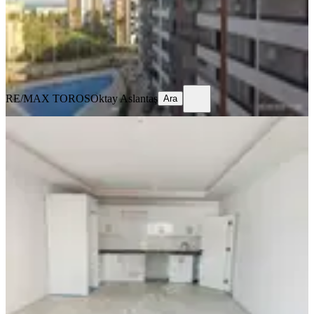
3.475.000 ₺
RE/MAX TOROS
Oktay Aslantaş
Ara
RE/MAX TOROS
Oktay Aslantaş
Ara
YENİ
Zenn Emlak'tan Satılık Sıfır 2+1
Modern Daire | Merkezi Konum
Erdemli, Akdeniz Mahallesi
2+1
·
90 m²
·
3. Kat
·
06.08.2026
3.750.000 ₺
Zenn Emlak
Zerrin Güven