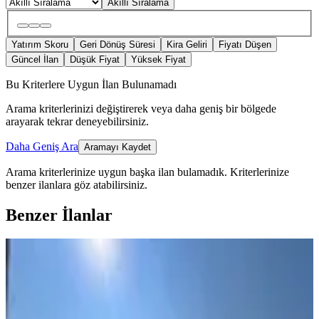
Akıllı Sıralama
Yatırım Skoru
Geri Dönüş Süresi
Kira Geliri
Fiyatı Düşen
Güncel İlan
Düşük Fiyat
Yüksek Fiyat
Bu Kriterlere Uygun İlan Bulunamadı
Arama kriterlerinizi değiştirerek veya daha geniş bir bölgede
arayarak tekrar deneyebilirsiniz.
Daha Geniş Ara
Aramayı Kaydet
Arama kriterlerinize uygun başka ilan bulamadık.
Kriterlerinize
benzer ilanlara göz atabilirsiniz.
Benzer İlanlar
ÖNE ÇIKAN
Erdemli Merkez Mah.de Satılık 3+1
Daire Full Deniz Manzaralı
Erdemli, Merkez Mahallesi