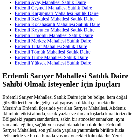
Erdemli Ayaş Mahallesi Satılık Daire
Erdemli Çeşmeli Mahallesi Satılık Daire
Erdemli Kargıpınarı Mahallesi Satılık Daire
Erdemli Kızkalesi Mahallesi Satılık Daire
Erdemli Kocahasanlı Mahallesi Satılık Daire
Erdemli Koyuncu Mahallesi Satılık Daire
Erdemli Limonlu Mahallesi Satılık Daire
Erdemli Merkez Mahallesi Satılık Daire
Erdemli Tırtar Mahallesi Satılık Daire
Erdemli Tömük Mahallesi Satılık Daire
Erdemli Türbe Mahallesi Satılık Daire
Erdemli Yüksek Mahallesi Satılık Daire
Erdemli Sarıyer Mahallesi Satılık Daire
Sahibi Olmak İsteyenler İçin İpuçları
Erdemli Sarıyer Mahallesi Satılık Daire için bu bölge, hem doğal
güzellikleri hem de gelişen altyapısıyla dikkat çekmektedir.
Mersin’in Erdemli ilçesinde yer alan Sarıyer Mahallesi, Akdeniz
ikliminin etkisi altında, sıcak yazlar ve ılıman kışlarla karakterizedir.
Bölgedeki yaşam standartları, sakin bir atmosfer sunarken, aynı
zamanda eğitim, sağlık ve sosyal olanaklarla doludur. Erdemli
Sarıyer Mahallesi, son yıllarda yapılan yatırımlarla birlikte hızla
gelişmekte ve bu da burada yaşamayı çekici kılmaktadır. Yerel