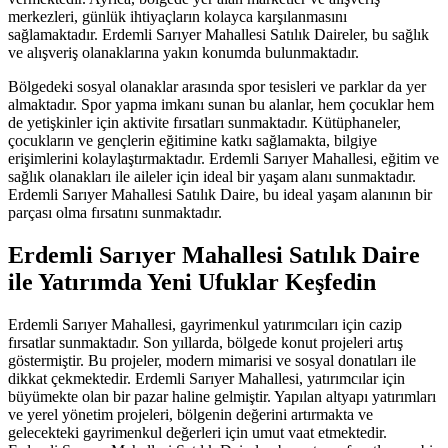
merkezleri, günlük ihtiyaçların kolayca karşılanmasını
sağlamaktadır. Erdemli Sarıyer Mahallesi Satılık Daireler, bu sağlık
ve alışveriş olanaklarına yakın konumda bulunmaktadır.
Bölgedeki sosyal olanaklar arasında spor tesisleri ve parklar da yer
almaktadır. Spor yapma imkanı sunan bu alanlar, hem çocuklar hem
de yetişkinler için aktivite fırsatları sunmaktadır. Kütüphaneler,
çocukların ve gençlerin eğitimine katkı sağlamakta, bilgiye
erişimlerini kolaylaştırmaktadır. Erdemli Sarıyer Mahallesi, eğitim ve
sağlık olanakları ile aileler için ideal bir yaşam alanı sunmaktadır.
Erdemli Sarıyer Mahallesi Satılık Daire, bu ideal yaşam alanının bir
parçası olma fırsatını sunmaktadır.
Erdemli Sarıyer Mahallesi Satılık Daire
ile Yatırımda Yeni Ufuklar Keşfedin
Erdemli Sarıyer Mahallesi, gayrimenkul yatırımcıları için cazip
fırsatlar sunmaktadır. Son yıllarda, bölgede konut projeleri artış
göstermiştir. Bu projeler, modern mimarisi ve sosyal donatıları ile
dikkat çekmektedir. Erdemli Sarıyer Mahallesi, yatırımcılar için
büyümekte olan bir pazar haline gelmiştir. Yapılan altyapı yatırımları
ve yerel yönetim projeleri, bölgenin değerini artırmakta ve
gelecekteki gayrimenkul değerleri için umut vaat etmektedir.