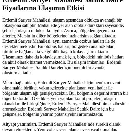
Fiyatlarına Ulaşımın Etkisi
Erdemli Sarıyer Mahallesi, ulaşım açısından oldukça avantajlı bir
lokasyona sahiptir. Mahallede yer alan otobüs durakları sayesinde,
şehir içi ulaşım oldukça kolaydır. Ayrıca, bölgeden geçen ana
arterler, Mersin’in diğer bölgelerine hızlı erişim sağlamaktadır.
Erdemli Sarıyer Mahallesi, aynı zamanda otobüs hatları ile de
desteklenmektedir. Bu otobüs hatları, bölgedeki ana noktaları
birbirine bağlamakta ve günlük hayatı kolaylaştırmaktadır.
Ulaşımınızı daha da kolaylaştırmak için, bölgedeki minibüs hatları
da aktif olarak hizmet vermektedir. Bu ulaşım imkanları, Erdemli
Sarıyer Mahallesi Satılık Daireler için önemli bir avantaj
oluşturmaktadır.
Metro bağlantıları, Erdemli Sarıyer Mahallesi için henüz mevcut
olmamakla birlikte, yakın gelecekte planlanan yeni hatlar ile
bölgenin ulaşım ağı genişleyecektir. Bu, bölgenin değerini artıran bir
diğer faktördür. Özellikle, yeni yapılan konut projeleri, ulaşım
olanakları ile birleştiğinde, Erdemli Sarıyer Mahallesi’nin cazibesini
artırmaktadır. Erdemli Sarıyer Mahallesi Satılık Daire için bu
gelişmeler, bölgenin yatırım potansiyelini artırmaktadır.
Altyapı yatırımları, Erdemli Sarıyer Mahallesi’nde sürekli olarak
devam etmektedir. Yeni yollar, yeşil alanlar ve sosyal donatılar,