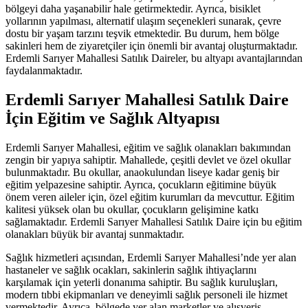
bölgeyi daha yaşanabilir hale getirmektedir. Ayrıca, bisiklet
yollarının yapılması, alternatif ulaşım seçenekleri sunarak, çevre
dostu bir yaşam tarzını teşvik etmektedir. Bu durum, hem bölge
sakinleri hem de ziyaretçiler için önemli bir avantaj oluşturmaktadır.
Erdemli Sarıyer Mahallesi Satılık Daireler, bu altyapı avantajlarından
faydalanmaktadır.
Erdemli Sarıyer Mahallesi Satılık Daire
İçin Eğitim ve Sağlık Altyapısı
Erdemli Sarıyer Mahallesi, eğitim ve sağlık olanakları bakımından
zengin bir yapıya sahiptir. Mahallede, çeşitli devlet ve özel okullar
bulunmaktadır. Bu okullar, anaokulundan liseye kadar geniş bir
eğitim yelpazesine sahiptir. Ayrıca, çocukların eğitimine büyük
önem veren aileler için, özel eğitim kurumları da mevcuttur. Eğitim
kalitesi yüksek olan bu okullar, çocukların gelişimine katkı
sağlamaktadır. Erdemli Sarıyer Mahallesi Satılık Daire için bu eğitim
olanakları büyük bir avantaj sunmaktadır.
Sağlık hizmetleri açısından, Erdemli Sarıyer Mahallesi’nde yer alan
hastaneler ve sağlık ocakları, sakinlerin sağlık ihtiyaçlarını
karşılamak için yeterli donanıma sahiptir. Bu sağlık kuruluşları,
modern tıbbi ekipmanları ve deneyimli sağlık personeli ile hizmet
vermektedir. Ayrıca, bölgede yer alan marketler ve alışveriş