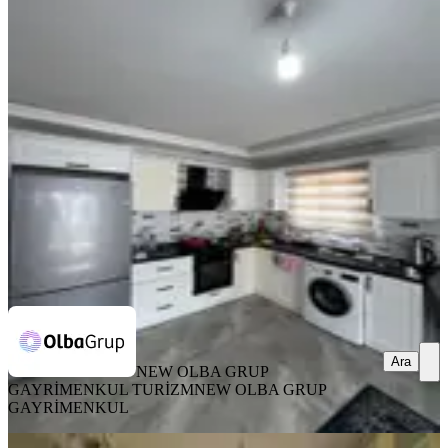
Erdemli Arpaçbahşiş'de Denize Yakın
Geniş Oturumlu 1+1 Daire
Erdemli, Arpaçbahşiş Mahallesi
1+1
·
90 m²
·
11. Kat
·
06.08.2026
2.500.000 ₺
NEW OLBA GRUP GAYRİMENKUL TURİZM
NEW OLBA
GRUP GAYRİMENKUL
Ara
Ara
NEW OLBA GRUP
GAYRİMENKUL TURİZM
NEW OLBA GRUP
GAYRİMENKUL
YENİ