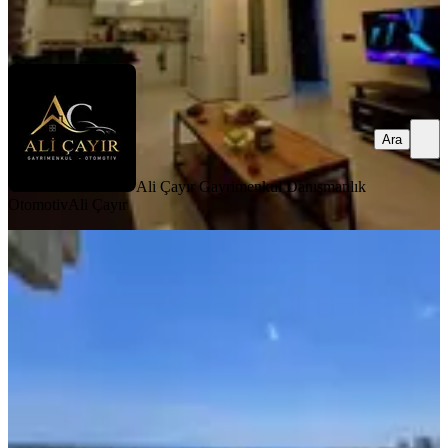
Ali Çayır Gayrimenkul Danışmanlık Otomotiv
Ali Çayır
Ara
Ara
Ali Çayır Gayrimenkul Danışmanlık
Otomotiv
Ali Çayır
YENİ
Mersin Erdemli Merkez Çevreyoluna
Sıfır Satılık 3+1 Daire
Erdemli, Kargıcak Mahallesi
3+1
·
135 m²
·
3. Kat
·
05.08.2026
4.450.000 ₺