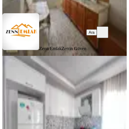
Ara
Ara
Zenn Emlak
Zerrin Güven
YENİ
King' Den Genel İskanlı, Yukarı
Alata'da 1+1 Eşyalı Satılık Daire **
Erdemli, Alata Mahallesi
1+1
·
55 m²
·
3. Kat
·
06.08.2026
2.290.000 ₺
KİNG İNVEST REAL ESTATE
Mustafa DEDİK