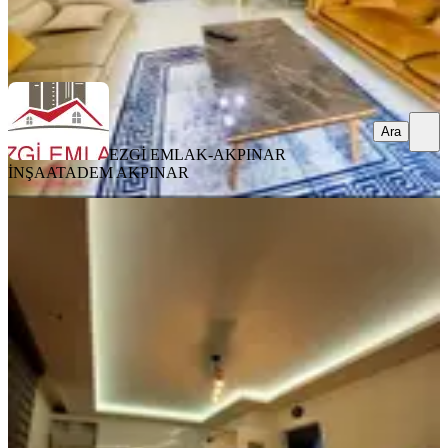
EZGİ EMLAK-AKPINAR İNŞAAT
ADEM AKPINAR
Ara
Ara
EZGİ EMLAK-AKPINAR
İNŞAAT
ADEM AKPINAR
YENİ
Erdemli Koyuncuda Satılık 1+1
Emsallerinin Altına
Erdemli, Koyuncu Mahallesi
1+1
·
65 m²
·
2. Kat
·
05.08.2026
1.950.000 ₺