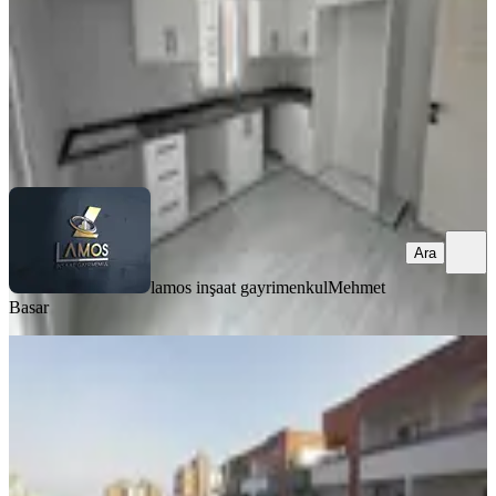
3.980.000 ₺
lamos inşaat gayrimenkul
Mehmet Basar
Ara
Ara
lamos inşaat gayrimenkul
Mehmet
Basar
YENİ
Remax Toros'tan Limonlu'da Deniz
Manzaralı Eşyalı Satılık 2+1
Erdemli, Tırtar Mahallesi
2+1
·
115 m²
·
5. Kat
·
06.08.2026