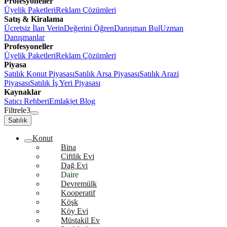
Profesyoneller
Üyelik Paketleri
Reklam Çözümleri
Satış & Kiralama
Ücretsiz İlan Verin
Değerini Öğren
Danışman Bul
Uzman
Danışmanlar
Profesyoneller
Üyelik Paketleri
Reklam Çözümleri
Piyasa
Satılık Konut Piyasası
Satılık Arsa Piyasası
Satılık Arazi
Piyasası
Satılık İş Yeri Piyasası
Kaynaklar
Satıcı Rehberi
Emlakjet Blog
Filtrele
3
Satılık
Konut
Bina
Çiftlik Evi
Dağ Evi
Daire
Devremülk
Kooperatif
Köşk
Köy Evi
Müstakil Ev