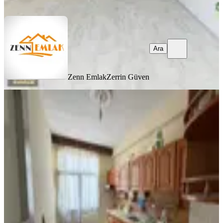
Ara
Ara
Zenn Emlak
Zerrin Güven
YENİ
Zenn Emlak Güvencesiyle Erdemli
Merkez Sahilde Satılık 3+1
Erdemli, Merkez Mahallesi
3+1
·
146 m²
·
3. Kat
·
06.08.2026
2.250.000 ₺
Zenn Emlak
Zerrin Güven