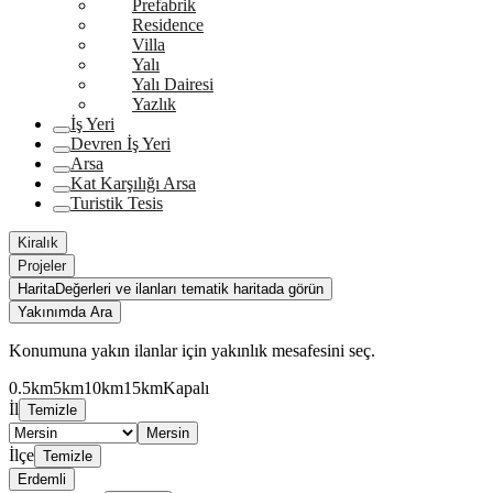
Prefabrik
Residence
Villa
Yalı
Yalı Dairesi
Yazlık
İş Yeri
Devren İş Yeri
Arsa
Kat Karşılığı Arsa
Turistik Tesis
Kiralık
Projeler
Harita
Değerleri ve ilanları tematik haritada görün
Yakınımda Ara
Konumuna yakın ilanlar için yakınlık mesafesini seç.
0.5km
5km
10km
15km
Kapalı
İl
Temizle
Mersin
İlçe
Temizle
Erdemli