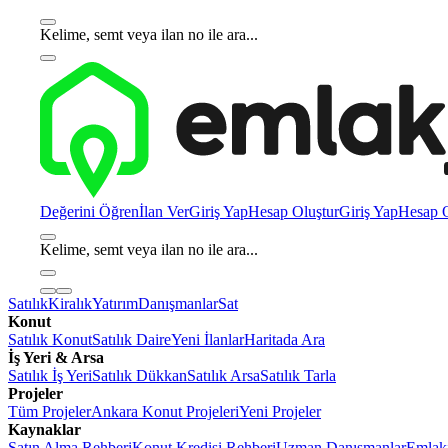
Kelime, semt veya ilan no ile ara...
Değerini Öğren
İlan Ver
Giriş Yap
Hesap Oluştur
Giriş Yap
Hesap O
Kelime, semt veya ilan no ile ara...
Satılık
Kiralık
Yatırım
Danışmanlar
Sat
Konut
Satılık Konut
Satılık Daire
Yeni İlanlar
Haritada Ara
İş Yeri & Arsa
Satılık İş Yeri
Satılık Dükkan
Satılık Arsa
Satılık Tarla
Projeler
Tüm Projeler
Ankara Konut Projeleri
Yeni Projeler
Kaynaklar
Satın Alma Rehberi
Konut Kredisi Rehberi
Uzman Danışmanlar
Emlakj