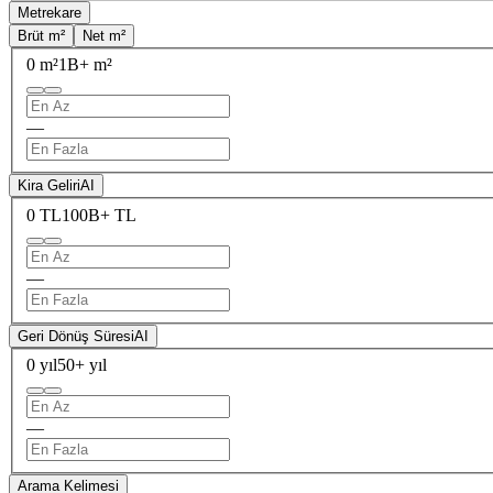
Metrekare
Brüt m²
Net m²
0 m²
1B+ m²
—
Kira Geliri
AI
0 TL
100B+ TL
—
Geri Dönüş Süresi
AI
0 yıl
50+ yıl
—
Arama Kelimesi