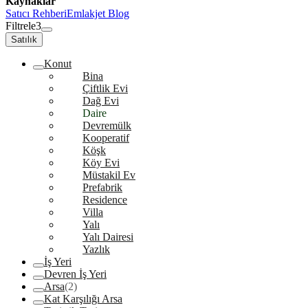
Kaynaklar
Satıcı Rehberi
Emlakjet Blog
Filtrele
3
Satılık
Konut
Bina
Çiftlik Evi
Dağ Evi
Daire
Devremülk
Kooperatif
Köşk
Köy Evi
Müstakil Ev
Prefabrik
Residence
Villa
Yalı
Yalı Dairesi
Yazlık
İş Yeri
Devren İş Yeri
Arsa
(2)
Kat Karşılığı Arsa