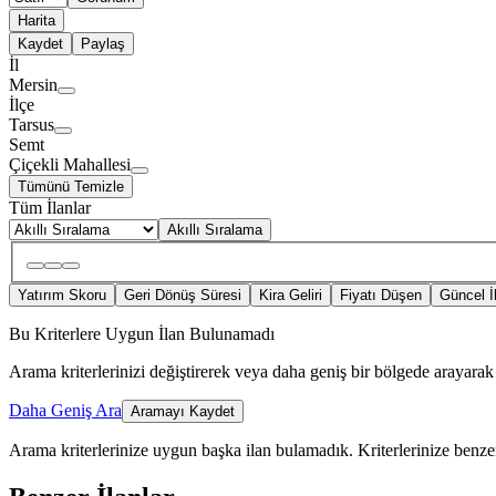
Harita
Kaydet
Paylaş
İl
Mersin
İlçe
Tarsus
Semt
Çiçekli Mahallesi
Tümünü Temizle
Tüm İlanlar
Akıllı Sıralama
Yatırım Skoru
Geri Dönüş Süresi
Kira Geliri
Fiyatı Düşen
Güncel İ
Bu Kriterlere Uygun İlan Bulunamadı
Arama kriterlerinizi değiştirerek veya daha geniş bir bölgede arayarak 
Daha Geniş Ara
Aramayı Kaydet
Arama kriterlerinize uygun başka ilan bulamadık.
Kriterlerinize benzer