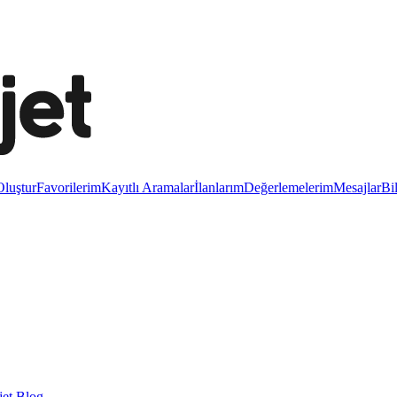
luştur
Favorilerim
Kayıtlı Aramalar
İlanlarım
Değerlemelerim
Mesajlar
Bi
et Blog