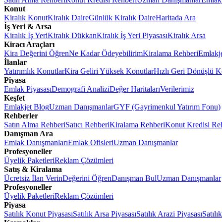
Konut
Kiralık Konut
Kiralık Daire
Günlük Kiralık Daire
Haritada Ara
İş Yeri & Arsa
Kiralık İş Yeri
Kiralık Dükkan
Kiralık İş Yeri Piyasası
Kiralık Arsa
Kiracı Araçları
Kira Değerini Öğren
Ne Kadar Ödeyebilirim
Kiralama Rehberi
Emlakj
İlanlar
Yatırımlık Konutlar
Kira Geliri Yüksek Konutlar
Hızlı Geri Dönüşlü K
Piyasa
Emlak Piyasası
Demografi Analizi
Değer Haritaları
Verilerimiz
Keşfet
Emlakjet Blog
Uzman Danışmanlar
GYF (Gayrimenkul Yatırım Fonu)
Rehberler
Satın Alma Rehberi
Satıcı Rehberi
Kiralama Rehberi
Konut Kredisi Re
Danışman Ara
Emlak Danışmanları
Emlak Ofisleri
Uzman Danışmanlar
Profesyoneller
Üyelik Paketleri
Reklam Çözümleri
Satış & Kiralama
Ücretsiz İlan Verin
Değerini Öğren
Danışman Bul
Uzman Danışmanlar
Profesyoneller
Üyelik Paketleri
Reklam Çözümleri
Piyasa
Satılık Konut Piyasası
Satılık Arsa Piyasası
Satılık Arazi Piyasası
Satılı