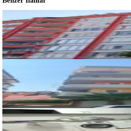
Benzer İlanlar
ÖNE ÇIKAN
Çerçi (ilke ) Emlaktan Öğretmenl
Tarsus, Öğretmenler Mahallesi
3+1
·
130 m²
·
4. Kat
·
04.08.2026
2.600.000 ₺
ÖNE ÇIKAN
Çerçi ( İlke ) Emlaktan Öğretmen
Tarsus, Öğretmenler Mahallesi
3+1
·
140 m²
·
4. Kat
·
04.08.2026
3.050.000 ₺
ÖNE ÇIKAN
Çerçi Emlak'tan Ferahim Şalvuz 
Tarsus, Kemalpaşa Mahallesi