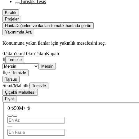
Turistik Tesis
Kiralık
Projeler
Harita
Değerleri ve ilanları tematik haritada görün
Yakınımda Ara
Konumuna yakın ilanlar için yakınlık mesafesini seç.
0.5km
5km
10km
15km
Kapalı
İl
Temizle
Mersin
İlçe
Temizle
Tarsus
Semt/Mahalle
Temizle
Çiçekli Mahallesi
Fiyat
0 ₺
50M+ ₺
—