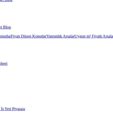
et Blog
onutlar
Fiyatı Düşen Konutlar
Yatırımlık Arsalar
Uygun m² Fiyatlı Arsala
hberi
k İş Yeri Piyasası