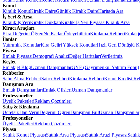
Konut
Kiralık Konut
Kiralık Daire
Günlük Kiralık Daire
Haritada Ara
İş Yeri & Arsa
Kiralık İş Yeri
Kiralık Dükkan
Kiralık İş Yeri Piyasası
Kiralık Arsa
Kiracı Araçları
Kira Değerini Öğren
Ne Kadar Ödeyebilirim
Kiralama Rehberi
Emlakj
İlanlar
Yatırımlık Konutlar
Kira Geliri Yüksek Konutlar
Hızlı Geri Dönüşlü K
Piyasa
Emlak Piyasası
Demografi Analizi
Değer Haritaları
Verilerimiz
Keşfet
Emlakjet Blog
Uzman Danışmanlar
GYF (Gayrimenkul Yatırım Fonu)
Rehberler
Satın Alma Rehberi
Satıcı Rehberi
Kiralama Rehberi
Konut Kredisi Re
Danışman Ara
Emlak Danışmanları
Emlak Ofisleri
Uzman Danışmanlar
Profesyoneller
Üyelik Paketleri
Reklam Çözümleri
Satış & Kiralama
Ücretsiz İlan Verin
Değerini Öğren
Danışman Bul
Uzman Danışmanlar
Profesyoneller
Üyelik Paketleri
Reklam Çözümleri
Piyasa
Satılık Konut Piyasası
Satılık Arsa Piyasası
Satılık Arazi Piyasası
Satılı