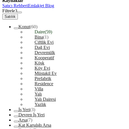
Kaynaklar
Satıcı Rehberi
Emlakjet Blog
Filtrele
3
Satılık
Konut
(60)
Daire
(59)
Bina
(1)
Çiftlik Evi
Dağ Evi
Devremülk
Kooperatif
Köşk
Köy Evi
Müstakil Ev
Prefabrik
Residence
Villa
Yalı
Yalı Dairesi
Yazlık
İş Yeri
(3)
Devren İş Yeri
Arsa
(7)
Kat Karşılığı Arsa