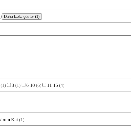
1
)
Daha fazla göster (1)
(
1
)
3
(
1
)
6-10
(
6
)
11-15
(
4
)
drum Kat
(
1
)