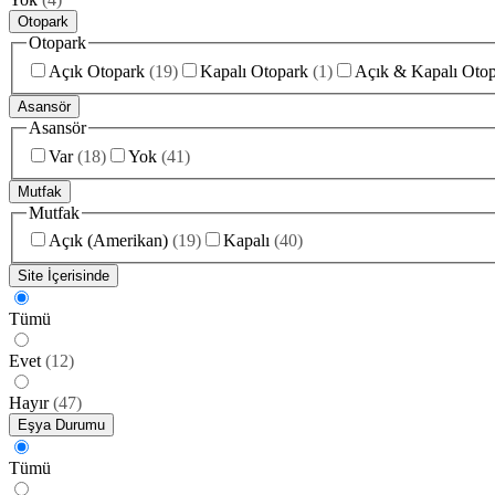
Otopark
Otopark
Açık Otopark
(
19
)
Kapalı Otopark
(
1
)
Açık & Kapalı Oto
Asansör
Asansör
Var
(
18
)
Yok
(
41
)
Mutfak
Mutfak
Açık (Amerikan)
(
19
)
Kapalı
(
40
)
Site İçerisinde
Tümü
Evet
(
12
)
Hayır
(
47
)
Eşya Durumu
Tümü