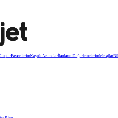
luştur
Favorilerim
Kayıtlı Aramalar
İlanlarım
Değerlemelerim
Mesajlar
Bi
et Blog