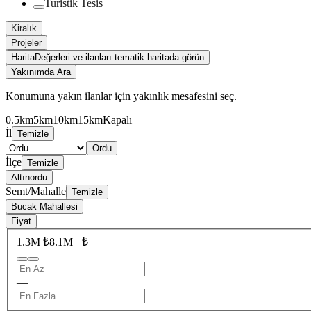
Turistik Tesis
Kiralık
Projeler
Harita
Değerleri ve ilanları tematik haritada görün
Yakınımda Ara
Konumuna yakın ilanlar için yakınlık mesafesini seç.
0.5km
5km
10km
15km
Kapalı
İl
Temizle
Ordu
İlçe
Temizle
Altınordu
Semt/Mahalle
Temizle
Bucak Mahallesi
Fiyat
1.3M ₺
8.1M+ ₺
—