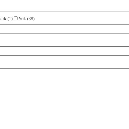
park
(
1
)
Yok
(
38
)