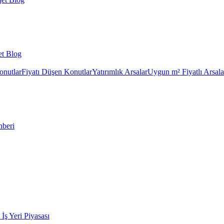
et Blog
onutlar
Fiyatı Düşen Konutlar
Yatırımlık Arsalar
Uygun m² Fiyatlı Arsala
hberi
k İş Yeri Piyasası