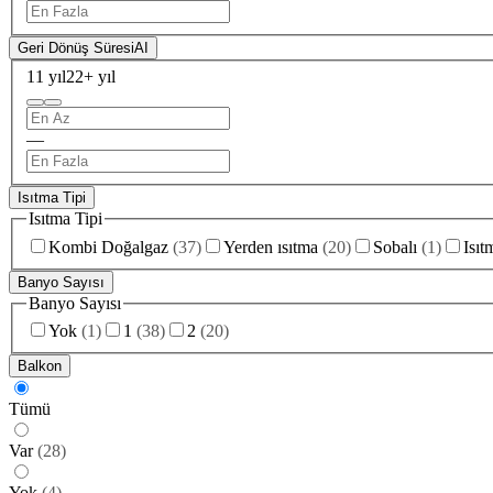
Geri Dönüş Süresi
AI
11 yıl
22+ yıl
—
Isıtma Tipi
Isıtma Tipi
Kombi Doğalgaz
(
37
)
Yerden ısıtma
(
20
)
Sobalı
(
1
)
Isıt
Banyo Sayısı
Banyo Sayısı
Yok
(
1
)
1
(
38
)
2
(
20
)
Balkon
Tümü
Var
(
28
)
Yok
(
4
)