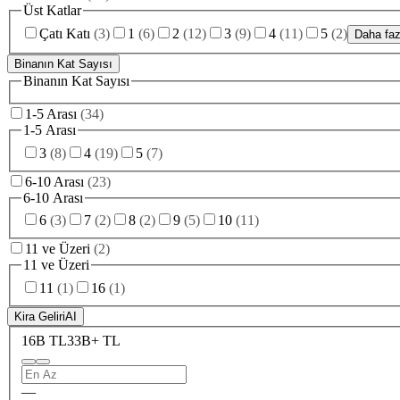
Üst Katlar
Çatı Katı
(
3
)
1
(
6
)
2
(
12
)
3
(
9
)
4
(
11
)
5
(
2
)
Daha faz
Binanın Kat Sayısı
Binanın Kat Sayısı
1-5 Arası
(
34
)
1-5 Arası
3
(
8
)
4
(
19
)
5
(
7
)
6-10 Arası
(
23
)
6-10 Arası
6
(
3
)
7
(
2
)
8
(
2
)
9
(
5
)
10
(
11
)
11 ve Üzeri
(
2
)
11 ve Üzeri
11
(
1
)
16
(
1
)
Kira Geliri
AI
16B TL
33B+ TL
—