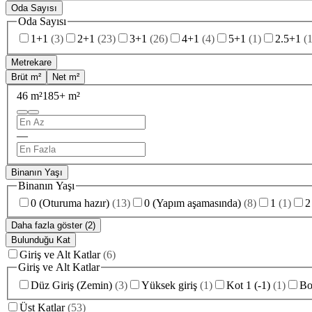
Oda Sayısı
Oda Sayısı
1+1
(
3
)
2+1
(
23
)
3+1
(
26
)
4+1
(
4
)
5+1
(
1
)
2.5+1
(
Metrekare
Brüt m²
Net m²
46 m²
185+ m²
—
Binanın Yaşı
Binanın Yaşı
0 (Oturuma hazır)
(
13
)
0 (Yapım aşamasında)
(
8
)
1
(
1
)
2
Daha fazla göster (2)
Bulunduğu Kat
Giriş ve Alt Katlar
(
6
)
Giriş ve Alt Katlar
Düz Giriş (Zemin)
(
3
)
Yüksek giriş
(
1
)
Kot 1 (-1)
(
1
)
Bo
Üst Katlar
(
53
)