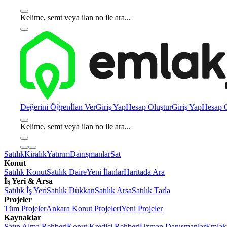
Kelime, semt veya ilan no ile ara...
Değerini Öğren
İlan Ver
Giriş Yap
Hesap Oluştur
Giriş Yap
Hesap O
Kelime, semt veya ilan no ile ara...
Satılık
Kiralık
Yatırım
Danışmanlar
Sat
Konut
Satılık Konut
Satılık Daire
Yeni İlanlar
Haritada Ara
İş Yeri & Arsa
Satılık İş Yeri
Satılık Dükkan
Satılık Arsa
Satılık Tarla
Projeler
Tüm Projeler
Ankara Konut Projeleri
Yeni Projeler
Kaynaklar
Satın Alma Rehberi
Konut Kredisi Rehberi
Uzman Danışmanlar
Emlakj