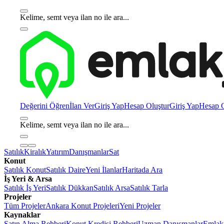
Kelime, semt veya ilan no ile ara...
Değerini Öğren
İlan Ver
Giriş Yap
Hesap Oluştur
Giriş Yap
Hesap O
Kelime, semt veya ilan no ile ara...
Satılık
Kiralık
Yatırım
Danışmanlar
Sat
Konut
Satılık Konut
Satılık Daire
Yeni İlanlar
Haritada Ara
İş Yeri & Arsa
Satılık İş Yeri
Satılık Dükkan
Satılık Arsa
Satılık Tarla
Projeler
Tüm Projeler
Ankara Konut Projeleri
Yeni Projeler
Kaynaklar
Satın Alma Rehberi
Konut Kredisi Rehberi
Uzman Danışmanlar
Emlakj