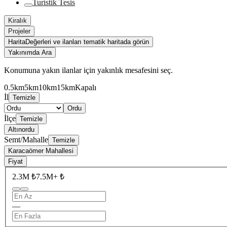
Turistik Tesis
Kiralık
Projeler
Harita
Değerleri ve ilanları tematik haritada görün
Yakınımda Ara
Konumuna yakın ilanlar için yakınlık mesafesini seç.
0.5km
5km
10km
15km
Kapalı
İl
Temizle
Ordu
İlçe
Temizle
Altınordu
Semt/Mahalle
Temizle
Karacaömer Mahallesi
Fiyat
2.3M ₺
7.5M+ ₺
—