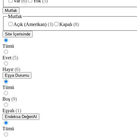
Var
(
6
)
Yok
(
5
)
Mutfak
Mutfak
Açık (Amerikan)
(
3
)
Kapalı
(
8
)
Site İçerisinde
Tümü
Evet
(
5
)
Hayır
(
6
)
Eşya Durumu
Tümü
Boş
(
9
)
Eşyalı
(
1
)
Endeksa Değeri
AI
Tümü