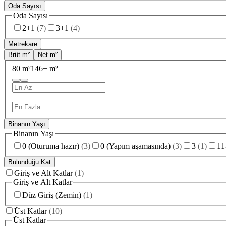
Oda Sayısı
Oda Sayısı
2+1
(
7
)
3+1
(
4
)
Metrekare
Brüt m²
Net m²
80 m²
146+ m²
—
Binanın Yaşı
Binanın Yaşı
0 (Oturuma hazır)
(
3
)
0 (Yapım aşamasında)
(
3
)
3
(
1
)
11
Bulunduğu Kat
Giriş ve Alt Katlar
(
1
)
Giriş ve Alt Katlar
Düz Giriş (Zemin)
(
1
)
Üst Katlar
(
10
)
Üst Katlar