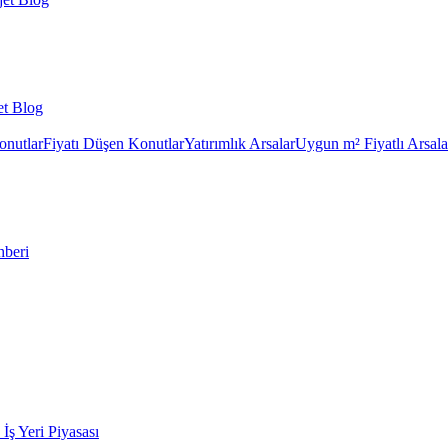
et Blog
onutlar
Fiyatı Düşen Konutlar
Yatırımlık Arsalar
Uygun m² Fiyatlı Arsala
hberi
k İş Yeri Piyasası