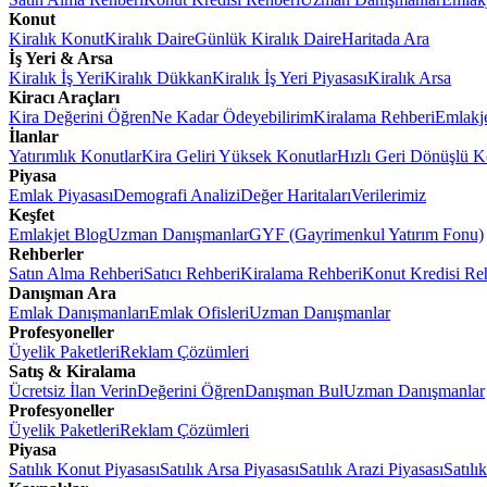
Konut
Kiralık Konut
Kiralık Daire
Günlük Kiralık Daire
Haritada Ara
İş Yeri & Arsa
Kiralık İş Yeri
Kiralık Dükkan
Kiralık İş Yeri Piyasası
Kiralık Arsa
Kiracı Araçları
Kira Değerini Öğren
Ne Kadar Ödeyebilirim
Kiralama Rehberi
Emlakj
İlanlar
Yatırımlık Konutlar
Kira Geliri Yüksek Konutlar
Hızlı Geri Dönüşlü K
Piyasa
Emlak Piyasası
Demografi Analizi
Değer Haritaları
Verilerimiz
Keşfet
Emlakjet Blog
Uzman Danışmanlar
GYF (Gayrimenkul Yatırım Fonu)
Rehberler
Satın Alma Rehberi
Satıcı Rehberi
Kiralama Rehberi
Konut Kredisi Re
Danışman Ara
Emlak Danışmanları
Emlak Ofisleri
Uzman Danışmanlar
Profesyoneller
Üyelik Paketleri
Reklam Çözümleri
Satış & Kiralama
Ücretsiz İlan Verin
Değerini Öğren
Danışman Bul
Uzman Danışmanlar
Profesyoneller
Üyelik Paketleri
Reklam Çözümleri
Piyasa
Satılık Konut Piyasası
Satılık Arsa Piyasası
Satılık Arazi Piyasası
Satılı