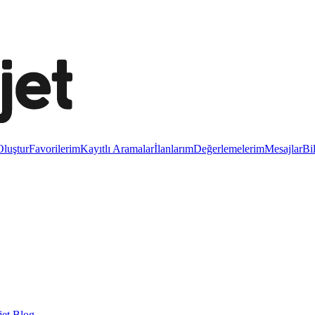
luştur
Favorilerim
Kayıtlı Aramalar
İlanlarım
Değerlemelerim
Mesajlar
Bi
et Blog