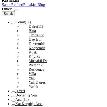
Kaynaklar
Satıcı Rehberi
Emlakjet Blog
Filtrele
3
Satılık
Konut
(11)
Daire
(11)
Bina
Çiftlik Evi
Dağ Evi
Devremülk
Kooperatif
Köşk
Köy Evi
Müstakil Ev
Prefabrik
Residence
Villa
Yalı
Yalı Dairesi
Yazlık
İş Yeri
Devren İş Yeri
Arsa
(12)
Kat Karşılığı Arsa