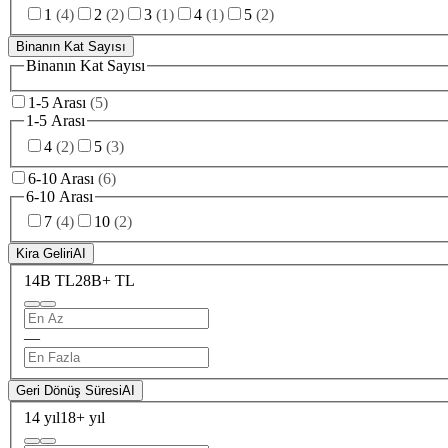
1
(
4
)
2
(
2
)
3
(
1
)
4
(
1
)
5
(
2
)
Binanın Kat Sayısı
Binanın Kat Sayısı
1-5 Arası
(
5
)
1-5 Arası
4
(
2
)
5
(
3
)
6-10 Arası
(
6
)
6-10 Arası
7
(
4
)
10
(
2
)
Kira Geliri
AI
14B TL
28B+ TL
—
Geri Dönüş Süresi
AI
14 yıl
18+ yıl