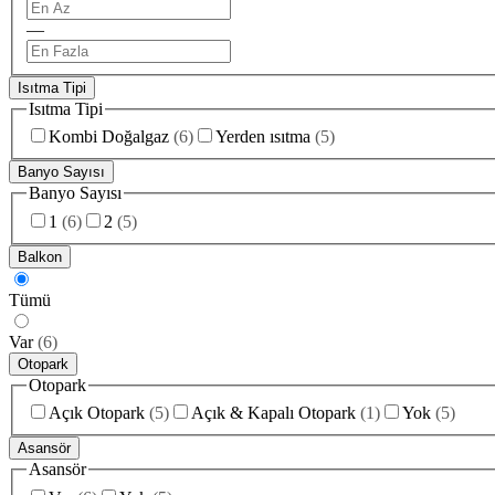
—
Isıtma Tipi
Isıtma Tipi
Kombi Doğalgaz
(
6
)
Yerden ısıtma
(
5
)
Banyo Sayısı
Banyo Sayısı
1
(
6
)
2
(
5
)
Balkon
Tümü
Var
(
6
)
Otopark
Otopark
Açık Otopark
(
5
)
Açık & Kapalı Otopark
(
1
)
Yok
(
5
)
Asansör
Asansör