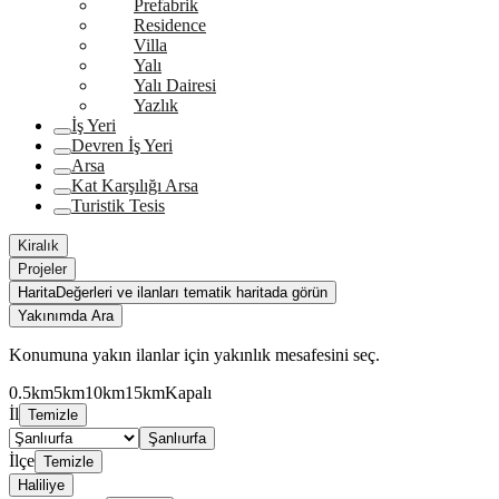
Prefabrik
Residence
Villa
Yalı
Yalı Dairesi
Yazlık
İş Yeri
Devren İş Yeri
Arsa
Kat Karşılığı Arsa
Turistik Tesis
Kiralık
Projeler
Harita
Değerleri ve ilanları tematik haritada görün
Yakınımda Ara
Konumuna yakın ilanlar için yakınlık mesafesini seç.
0.5km
5km
10km
15km
Kapalı
İl
Temizle
Şanlıurfa
İlçe
Temizle
Haliliye