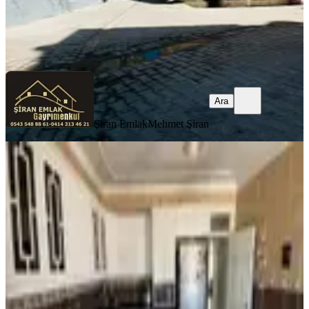
Şiran Emlak
Mehmet Şiran
Ara
Ara
Şiran Emlak
Mehmet Şiran
YENİ
Cadde Seyran'da Havalesiz Bakımlı
3+1 Daire,doğalgaz Aktif
Haliliye, Ahmet Yesevi Mahallesi
3+1
·
175 m²
·
2. Kat
·
07.08.2026
2.390.000 ₺