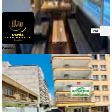
Ara
Ara
Deniz gayrimenkul
Mehmet
Karakaş
YENİ
Şanlıurfa Haliliye Şair Nabi Mah. 3+1
Doğalgazlı, Çif Balkonlu 2 Adet
Klimalı 2.kat 170 M2 Daire
Haliliye, Şair Nabi Mahallesi
3+1
·
170 m²
·
2. Kat
·
07.08.2026
1.950.000 ₺