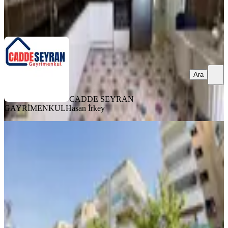
CADDE SEYRAN GAYRİMENKUL
Hasan İrkey
Ara
Ara
CADDE SEYRAN
GAYRİMENKUL
Hasan İrkey
YENİ
Hayat Emlak'tan Yenişehir Caddesi
Üzeri 2+1 Temiz Bakımlı Daire
Haliliye, Hamidiye Mahallesi
2+1
·
130 m²
·
4. Kat
·
06.08.2026
1.700.000 ₺