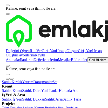
Kelime, semt veya ilan no ile ara...
Değerini Öğren
İlan Ver
Giriş Yap
Hesap Oluştur
Giriş Yap
Hesap
Oluştur
Favorilerim
Kayıtlı
Aramalar
İlanlarım
Değerlemelerim
Mesajlar
Bildirimler
Geri Bildirim
Kelime, semt veya ilan no ile ara...
Satılık
Kiralık
Yatırım
Danışmanlar
Sat
Konut
Satılık Konut
Satılık Daire
Yeni İlanlar
Haritada Ara
İş Yeri & Arsa
Satılık İş Yeri
Satılık Dükkan
Satılık Arsa
Satılık Tarla
Projeler
Tüm Projeler
Ankara Konut Projeleri
Yeni Projeler