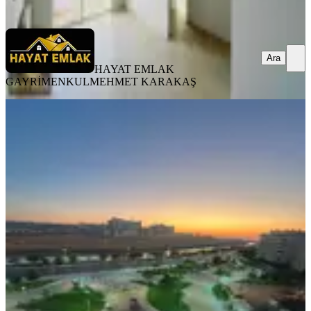
Ara
Ara
HAYAT EMLAK
GAYRİMENKUL
MEHMET KARAKAŞ
YENİ
Emin Konut Emlak Güvencesiyle
Satılık 4+1 Daire
Haliliye, Karsıyaka Mahallesi
4+1
·
200 m²
·
7. Kat
·
06.08.2026
4.000.000 ₺
EMİN KONUT İNŞAAT & EMLAK
Ali İzol
Ara