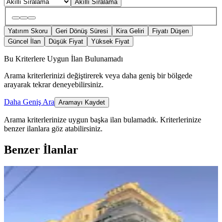
Akıllı Sıralama
Yatırım Skoru
Geri Dönüş Süresi
Kira Geliri
Fiyatı Düşen
Güncel İlan
Düşük Fiyat
Yüksek Fiyat
Bu Kriterlere Uygun İlan Bulunamadı
Arama kriterlerinizi değiştirerek veya daha geniş bir bölgede
arayarak tekrar deneyebilirsiniz.
Daha Geniş Ara
Aramayı Kaydet
Arama kriterlerinize uygun başka ilan bulamadık.
Kriterlerinize
benzer ilanlara göz atabilirsiniz.
Benzer İlanlar
ÖNE ÇIKAN
Noktam Gayrimenkulden 4+1 Satılık
Daire
Haliliye, Hamidiye Mahallesi