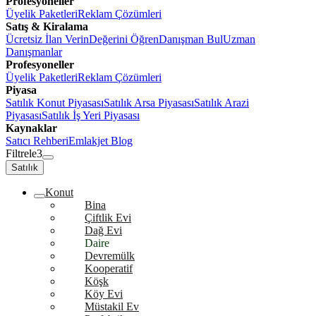
Profesyoneller
Üyelik Paketleri
Reklam Çözümleri
Satış & Kiralama
Ücretsiz İlan Verin
Değerini Öğren
Danışman Bul
Uzman
Danışmanlar
Profesyoneller
Üyelik Paketleri
Reklam Çözümleri
Piyasa
Satılık Konut Piyasası
Satılık Arsa Piyasası
Satılık Arazi
Piyasası
Satılık İş Yeri Piyasası
Kaynaklar
Satıcı Rehberi
Emlakjet Blog
Filtrele
3
Satılık
Konut
Bina
Çiftlik Evi
Dağ Evi
Daire
Devremülk
Kooperatif
Köşk
Köy Evi
Müstakil Ev