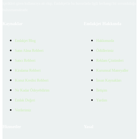
içerikleri giren kullanıcıya ait olup, Emlakjet'in bu hususlarla ilgili herhangi bir sorumluluğu
bulunmamaktadır.
Kaynaklar
Emlakjet Hakkında
Emlakjet Blog
Hakkımızda
Satın Alma Rehberi
Ödüllerimiz
Satıcı Rehberi
Reklam Çözümleri
Kiralama Rehberi
Kurumsal Materyaller
Konut Kredisi Rehberi
İnsan Kaynakları
Ne Kadar Ödeyebilirim
İletişim
Emlak Değeri
Yardım
Verilerimiz
Hizmetler
Yasal