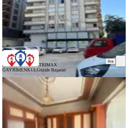
1.700.000 ₺
TRIMAX GAYRİMENKUL
Güzide Başaran
Ara
Ara
TRIMAX
GAYRİMENKUL
Güzide Başaran
BALKONLU
Baran Emlak Satılık Daire
Haliliye, Veysel Karani Mahallesi
3+1
·
175 m²
·
4. Kat
·
04.08.2026
1.980.000 ₺