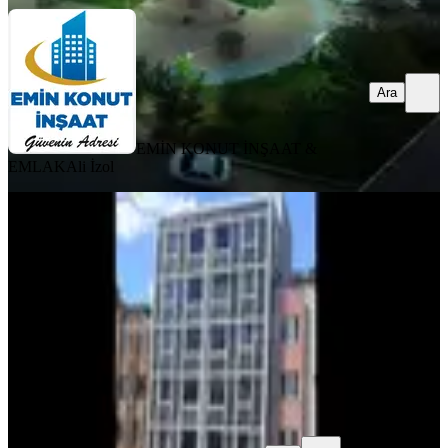
Ara
EMİN KONUT İNŞAAT &
EMLAK
Ali İzol
YENİ
Acil Satilik Esyali 1+1
Haliliye, Bamyasuyu Mahallesi
1+1
·
65 m²
·
3. Kat
·
06.08.2026
1.100.000 ₺
MAŞUK KONUT EMLAK
Ahmet kılıç
Ara