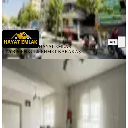
HAYAT EMLAK GAYRİMENKUL
MEHMET KARAKAŞ
Ara
Ara
HAYAT EMLAK
GAYRİMENKUL
MEHMET KARAKAŞ
YENİ
%
2
Hayat Emlak'tan Turgut Özal Parkı
Yanı 2+1 Temiz Bakımlı Son Kat
Haliliye, Ulubatlı Mahallesi
2+1
·
130 m²
·
5. Kat
·
06.08.2026
1.370.000 ₺
1.400.000 ₺