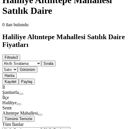
Satılık Daire
0
ilan bulundu
Haliliye Altıntepe Mahallesi Satılık Daire
Fiyatları
Filtrele
3
Sırala
Görünüm
Harita
Kaydet
Paylaş
İl
Şanlıurfa
İlçe
Haliliye
Semt
Altıntepe Mahallesi
Tümünü Temizle
Tüm İlanlar