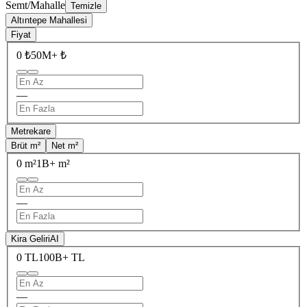
Semt/Mahalle
Temizle
Altıntepe Mahallesi
Fiyat
0 ₺
50M+ ₺
—
Metrekare
Brüt m²
Net m²
0 m²
1B+ m²
—
Kira Geliri
AI
0 TL
100B+ TL
—