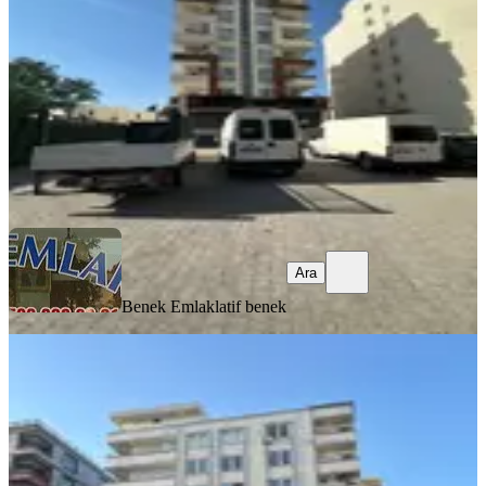
3+1
·
165 m²
·
1. Kat
·
04.08.2026
2.400.000 ₺
Benek Emlak
latif benek
Ara
Ara
Benek Emlak
latif benek
SIFIR BİNA
Haliliye Mah. 119 Sokakda 1+1 Sıfır
55 M2 Brüt Satılık Daire
Haliliye, Şair Şevket Mahallesi
1+1
·
55 m²
·
5. Kat
·
04.08.2026