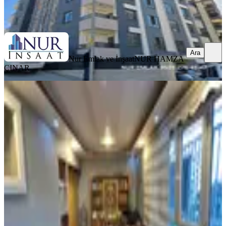
Nur Emlak ve İnşaat
NUR HAMZA ÇINAR
Ara
Ara
Nur Emlak ve İnşaat
NUR HAMZA
ÇINAR
YENİ
Deniz Gayrimenkul’den Bahçelievler
Mah Cengiz Topel Okulu Karşısı
Satılık 3+1 Ara Kat Daire
Haliliye, Cengiz Topel Mahallesi
3+1
·
140 m²
·
2. Kat
·
07.08.2026
1.250.000 ₺
Deniz gayrimenkul
Mehmet Karakaş