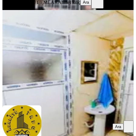
MAŞUK KONUT EMLAK
Ahmet kılıç
Ara
EŞYALI
Realite Tapudan Topçu Meydanında
Eşyalı 1+1 1. Kat
Haliliye, Cengiz Topel Mahallesi
1+1
·
80 m²
·
1. Kat
·
05.08.2026
820.000 ₺
REALİTE TAPU GAYRİMENKUL
Hakan Gül
Ara
Ara