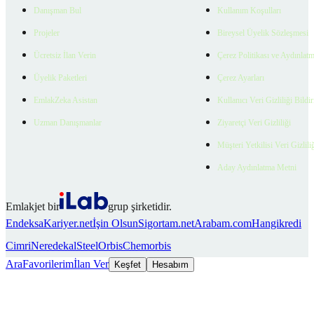
Danışman Bul
Kullanım Koşulları
Projeler
Bireysel Üyelik Sözleşmesi
Ücretsiz İlan Verin
Çerez Politikası ve Aydınlat
Üyelik Paketleri
Çerez Ayarları
EmlakZeka Asistan
Kullanıcı Veri Gizliliği Bildi
Uzman Danışmanlar
Ziyaretçi Veri Gizliliği
Müşteri Yetkilisi Veri Gizlili
Aday Aydınlatma Metni
Emlakjet bir
grup şirketidir.
Endeksa
Kariyer.net
İşin Olsun
Sigortam.net
Arabam.com
Hangikredi
Cimri
Neredekal
SteelOrbis
Chemorbis
Ara
Favorilerim
İlan Ver
Keşfet
Hesabım