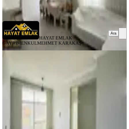
HAYAT EMLAK GAYRİMENKUL
MEHMET KARAKAŞ
Ara
Ara
HAYAT EMLAK
GAYRİMENKUL
MEHMET KARAKAŞ
YENİ
Hayat Emlak'tan Şehir Hastanesi
Yanı 2+1 Daire | Yatırım Fırsatı
Haliliye, Dağeteği Mahallesi
2+1
·
90 m²
·
2. Kat
·
06.08.2026
1.350.000 ₺
HAYAT EMLAK GAYRİMENKUL
MEHMET KARAKAŞ