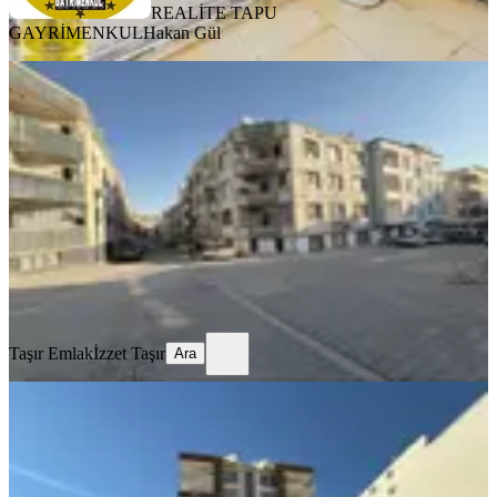
REALİTE TAPU
GAYRİMENKUL
Hakan Gül
BALKONLU
Köşe Başı Ara Kat Full Paket Daire
Haliliye, Ahmet Yesevi Mahallesi
3+1
·
160 m²
·
3. Kat
·
05.08.2026
2.175.000 ₺
Taşır Emlak
İzzet Taşır
Ara
Taşır Emlak
İzzet Taşır
Ara
BALKONLU
Benek Emlak Paşabağı 3+1 Satılık
Daire
Haliliye, Paşabağı Mahallesi