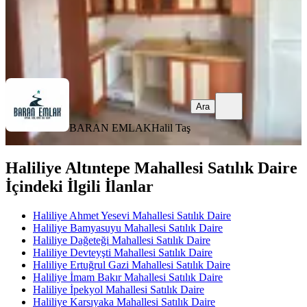
BARAN EMLAK
Halil Taş
Ara
Ara
BARAN EMLAK
Halil Taş
Haliliye Altıntepe Mahallesi Satılık Daire
İçindeki İlgili İlanlar
Haliliye Ahmet Yesevi Mahallesi Satılık Daire
Haliliye Bamyasuyu Mahallesi Satılık Daire
Haliliye Dağeteği Mahallesi Satılık Daire
Haliliye Devteyşti Mahallesi Satılık Daire
Haliliye Ertuğrul Gazi Mahallesi Satılık Daire
Haliliye İmam Bakır Mahallesi Satılık Daire
Haliliye İpekyol Mahallesi Satılık Daire
Haliliye Karsıyaka Mahallesi Satılık Daire