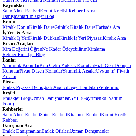
Kaynaklar
Satın Alma Rehberi
Konut Kredisi Rehberi
Uzman
Danışmanlar
Emlakjet Blog
Konut
Kiralık Konut
Kiralık Daire
Günlük Kiralık Daire
Haritada Ara
İş Yeri & Arsa
Kiralık İş Yeri
Kiralık Dükkan
Kiralık İş Yeri Piyasası
Kiralık Arsa
Kiracı Araçları
Kira Değerini Öğren
Ne Kadar Ödeyebilirim
Kiralama
Rehberi
Emlakjet Blog
İlanlar
Yatırımlık Konutlar
Kira Geliri Yüksek Konutlar
Hızlı Geri Dönüşlü
Konutlar
Fiyatı Düşen Konutlar
Yatırımlık Arsalar
Uygun m² Fiyatlı
Arsalar
Piyasa
Emlak Piyasası
Demografi Analizi
Değer Haritaları
Verilerimiz
Keşfet
Emlakjet Blog
Uzman Danışmanlar
GYF (Gayrimenkul Yatırım
Fonu)
Rehberler
Satın Alma Rehberi
Satıcı Rehberi
Kiralama Rehberi
Konut Kredisi
Rehberi
Danışman Ara
Emlak Danışmanları
Emlak Ofisleri
Uzman Danışmanlar