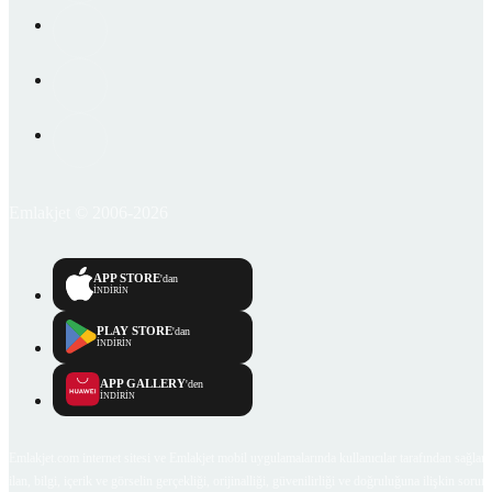
Emlakjet © 2006-2026
APP STORE
'dan
İNDİRİN
PLAY STORE
'dan
İNDİRİN
APP GALLERY
'den
İNDİRİN
Emlakjet.com internet sitesi ve Emlakjet mobil uygulamalarında kullanıcılar tarafından sağlana
ilan, bilgi, içerik ve görselin gerçekliği, orijinalliği, güvenilirliği ve doğruluğuna ilişkin soru