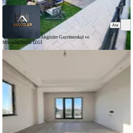
Ara
Akgözler Gayrimenkul ve
Mimarlık
Tuğba İZGİ
SIFIR BİNA
Çorlu'nun Gözde Mahallesi Önerlerde
2+1 Lüks Sıfır Daire
Çorlu, Önerler Mahallesi
2+1
·
105 m²
·
1. Kat
·
30.04.2026
6.250.000 ₺
Geri Dönüş:
20 yıl
Başkent Emlak
BAŞKENT EMLAK