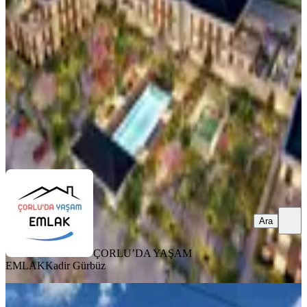
Çorlu, Önerler Mahallesi
1+1
·
130 m²
·
1. Kat
·
07.07.2026
6.150.000 ₺
6.650.000 ₺
ÇORLU’DA YAŞAM EMLAK
Kadir Gürbüz
Ara
Ara
ÇORLU’DA YAŞAM
EMLAK
Kadir Gürbüz
MANZARALI
Turyap'tan Çorlu Önerler'de Yatay