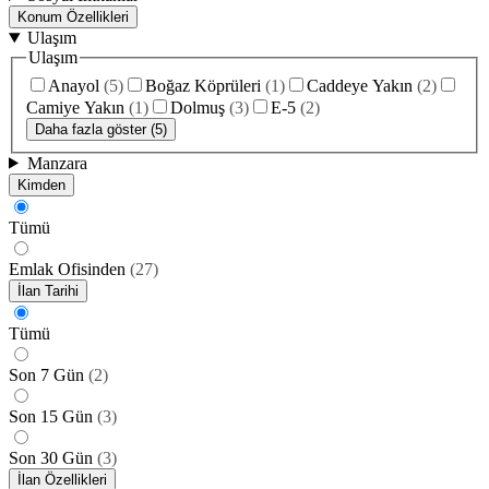
Konum Özellikleri
Ulaşım
Ulaşım
Anayol
(
5
)
Boğaz Köprüleri
(
1
)
Caddeye Yakın
(
2
)
Camiye Yakın
(
1
)
Dolmuş
(
3
)
E-5
(
2
)
Daha fazla göster (5)
Manzara
Kimden
Tümü
Emlak Ofisinden
(
27
)
İlan Tarihi
Tümü
Son 7 Gün
(
2
)
Son 15 Gün
(
3
)
Son 30 Gün
(
3
)
İlan Özellikleri