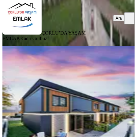
Ara
ÇORLU’DA YAŞAM
EMLAK
Kadir Gürbüz
BALKONLU
Önerlerde Topraktan Özel Fiyatlarla
Satılık 3+1 Loft Villa
Çorlu, Önerler Mahallesi
3+1
·
220 m²
·
2. Kat
·
09.05.2026
12.000.000 ₺
Akgözler Gayrimenkul ve Mimarlık
Tuğba İZGİ
Ara