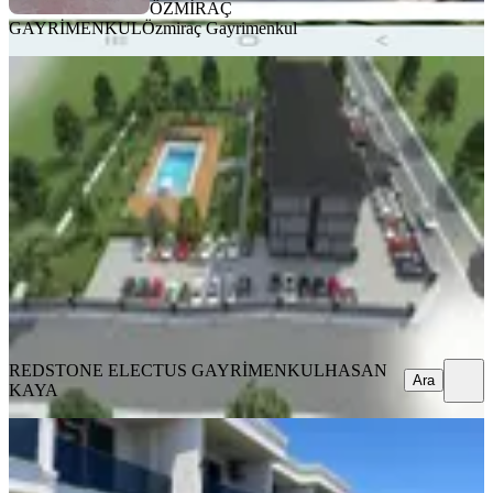
ÖZMİRAÇ
GAYRİMENKUL
Özmiraç Gayrimenkul
MANZARALI
Önerler Gölbaşı Mevkii Site İçi Sıfır
1+1 Manzaralı Daire
Çorlu, Önerler Mahallesi
1+1
·
50 m²
·
1. Kat
·
23.06.2026
5.250.000 ₺
REDSTONE ELECTUS GAYRİMENKUL
HASAN KAYA
Ara
REDSTONE ELECTUS GAYRİMENKUL
HASAN
Ara
KAYA
SIFIR BİNA
Özel Bahçeli, Ferah Ve Prestijli
Dubleks Fırsatı