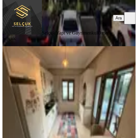
Ara
Selçuk Yapı ve Gayrimenkul
Omer
Selçuk
SİTE İÇİ
Önerler Site İçi3+1 Arakat 175m2
3yaş Ebeveyn Giyinme Odalı
Çorlu, Önerler Mahallesi
3+1
·
175 m²
·
1. Kat
·
28.05.2026
8.700.000 ₺
Geri Dönüş:
12 yıl
GLOBAL GAYRİMENKUL
Alican Aslan
Ara