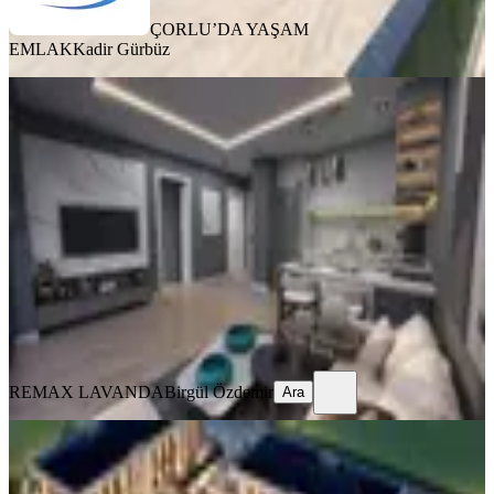
ÇORLU’DA YAŞAM
EMLAK
Kadir Gürbüz
MANZARALI
Remax Lavanda'dan Önerlerde Site
İçinde Satılık 1+1 Daire
Çorlu, Önerler Mahallesi
1+1
·
68 m²
·
1. Kat
·
23.07.2026
5.150.000 ₺
REMAX LAVANDA
Birgül Özdemir
Ara
REMAX LAVANDA
Birgül Özdemir
Ara
SIFIR BİNA
%
8
Çorlu Önerler Mahallesinde Satılık
1+1 Loft Daire