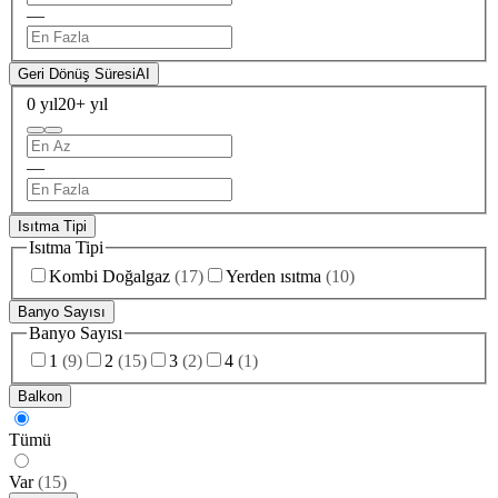
—
Geri Dönüş Süresi
AI
0 yıl
20+ yıl
—
Isıtma Tipi
Isıtma Tipi
Kombi Doğalgaz
(
17
)
Yerden ısıtma
(
10
)
Banyo Sayısı
Banyo Sayısı
1
(
9
)
2
(
15
)
3
(
2
)
4
(
1
)
Balkon
Tümü
Var
(
15
)