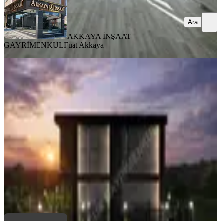
Ara
AKKAYA İNŞAAT
GAYRİMENKUL
Fuat Akkaya
SIFIR BİNA
Müstakil Yaşam Konforu Lüks 2+1
Bahçeli Daireler Penta Garden
Çorlu, Önerler Mahallesi
2+1
·
215 m²
·
2. Kat
·
09.06.2026
9.750.000 ₺
Selçuk Yapı ve Gayrimenkul
Omer Selçuk
Ara