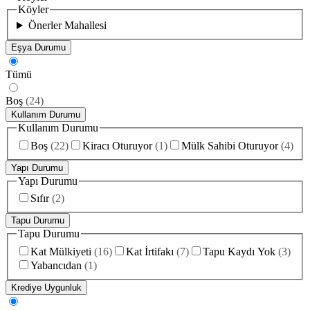
Köyler
Önerler Mahallesi
Eşya Durumu
Tümü
Boş
(
24
)
Kullanım Durumu
Kullanım Durumu
Boş
(
22
)
Kiracı Oturuyor
(
1
)
Mülk Sahibi Oturuyor
(
4
)
Yapı Durumu
Yapı Durumu
Sıfır
(
2
)
Tapu Durumu
Tapu Durumu
Kat Mülkiyeti
(
16
)
Kat İrtifakı
(
7
)
Tapu Kaydı Yok
(
3
)
Yabancıdan
(
1
)
Krediye Uygunluk