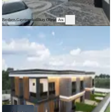
Brothers Gayrimenkul
İlkay Olgun
Ara
Brothers Gayrimenkul
İlkay Olgun
Ara
BALKONLU
Önerlerde %50 Peşinatla Müstakil
Bahçeli 2+1 Satılık Loft Villa
Çorlu, Önerler Mahallesi
2+1
·
115 m²
·
2. Kat
·
15.06.2026
8.500.000 ₺
Akgözler Gayrimenkul ve Mimarlık
Tuğba İZGİ
Ara