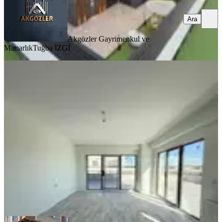
Ara
Akgözler Gayrimenkul ve
Mimarlık
Tuğba İZGİ
SIFIR BİNA
%
8
Akkaya İnşaatan Önerler Merkezde
80m2 Teraslı-havuzlu Fırsat 1+1
Çorlu, Önerler Mahallesi
1+1
·
135 m²
·
2. Kat
·
12.06.2026
6.150.000 ₺
6.650.000 ₺
AKKAYA İNŞAAT GAYRİMENKUL
Fuat Akkaya
Ara