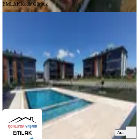
EMLAK
Kadir Gürbüz
YENİ
Çorlu Önerler Mahallesinde Sakura
Garden Life Satılık 3+1 Daire
Çorlu, Önerler Mahallesi
3+1
·
170 m²
·
1. Kat
·
03.08.2026
13.500.000 ₺
ÇORLU’DA YAŞAM EMLAK
Kadir Gürbüz
Ara
Ara