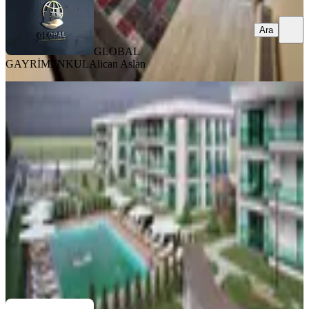
Ara
GLOBAL
GAYRİMENKUL
Alican Aslan
MANZARALI
Önerlerde Göl Manzaralı Havuzlu
Site İçinde Satılık 3+1 Daire
Çorlu, Önerler Mahallesi
3+1
·
145 m²
·
3. Kat
·
13.05.2026
13.000.000 ₺
ÇORLU’DA YAŞAM EMLAK
Kadir Gürbüz
Ara