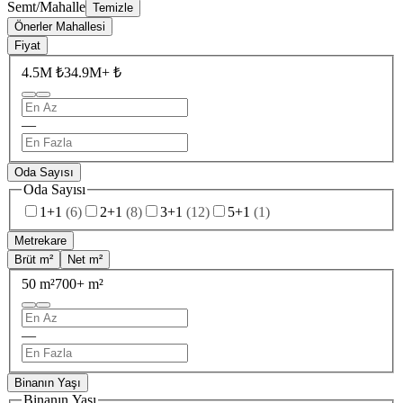
Semt/Mahalle
Temizle
Önerler Mahallesi
Fiyat
4.5M ₺
34.9M+ ₺
—
Oda Sayısı
Oda Sayısı
1+1
(
6
)
2+1
(
8
)
3+1
(
12
)
5+1
(
1
)
Metrekare
Brüt m²
Net m²
50 m²
700+ m²
—
Binanın Yaşı
Binanın Yaşı