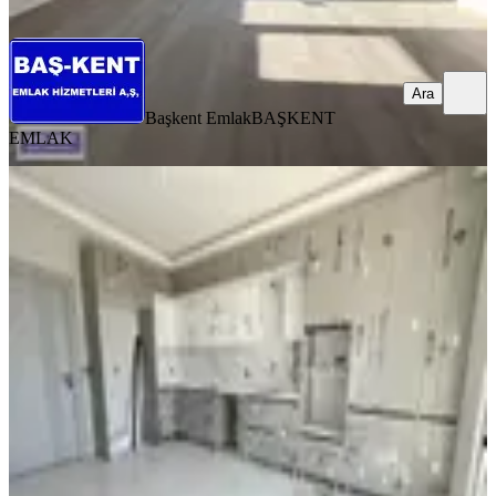
Ara
Ara
Başkent Emlak
BAŞKENT
EMLAK
SIFIR BİNA
Önerlerde Ultra Geniş 160m2 Güney
Havuz Cephe Sıfır 3+1
Çorlu, Önerler Mahallesi
3+1
·
180 m²
·
3. Kat
·
23.04.2026
12.350.000 ₺
GLOBAL GAYRİMENKUL
Alican Aslan
Ara