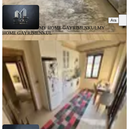
Ara
MY HOME GAYRİMENKUL
MY
HOME GAYRİMENKUL
SİTE İÇİ
Önerler Site İçi 3+1 Arakat 165m2
Çorlu, Önerler Mahallesi
3+1
·
175 m²
·
2. Kat
·
22.05.2026
9.000.000 ₺
Geri Dönüş:
15 yıl
GLOBAL GAYRİMENKUL
Alican Aslan
Ara