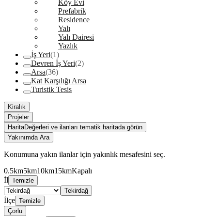
Köy Evi
Prefabrik
Residence
Yalı
Yalı Dairesi
Yazlık
İş Yeri
(1)
Devren İş Yeri
(2)
Arsa
(36)
Kat Karşılığı Arsa
Turistik Tesis
Kiralık
Projeler
Harita
Değerleri ve ilanları tematik haritada görün
Yakınımda Ara
Konumuna yakın ilanlar için yakınlık mesafesini seç.
0.5km
5km
10km
15km
Kapalı
İl
Temizle
Tekirdağ
İlçe
Temizle
Çorlu