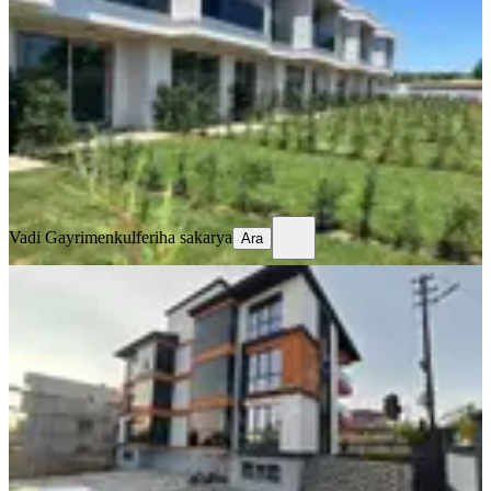
Çorlu, Önerler Mahallesi
2+1
·
80 m²
·
Bahçe katı
·
17.06.2026
6.900.000 ₺
Vadi Gayrimenkul
feriha sakarya
Ara
Vadi Gayrimenkul
feriha sakarya
Ara
SIFIR BİNA
Brothers Önerler115m2 2+1 İskanlı
Müstakil Bahçeli Satılık Daire
Çorlu, Önerler Mahallesi
2+1
·
115 m²
·
Düz Giriş (Zemin)
·
17.06.2026
7.500.000 ₺