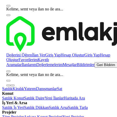
Kelime, semt veya ilan no ile ara...
Değerini Öğren
İlan Ver
Giriş Yap
Hesap Oluştur
Giriş Yap
Hesap
Oluştur
Favorilerim
Kayıtlı
Aramalar
İlanlarım
Değerlemelerim
Mesajlar
Bildirimler
Geri Bildirim
Kelime, semt veya ilan no ile ara...
Satılık
Kiralık
Yatırım
Danışmanlar
Sat
Konut
Satılık Konut
Satılık Daire
Yeni İlanlar
Haritada Ara
İş Yeri & Arsa
Satılık İş Yeri
Satılık Dükkan
Satılık Arsa
Satılık Tarla
Projeler
Tüm Projeler
Ankara Konut Projeleri
Yeni Projeler