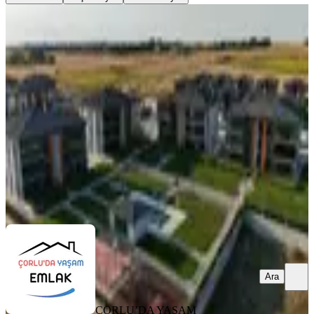
YENİ
Önerler'de Havuzlu Sitede,50m² Özel
Bahçeli,3+1 Yaşam Fırsatı
Çorlu, Önerler Mahallesi
3+1
·
200 m²
·
Bahçe katı
·
03.08.2026
14.200.000 ₺
ÇORLU’DA YAŞAM EMLAK
Kadir Gürbüz
Ara
Ara
ÇORLU’DA YAŞAM