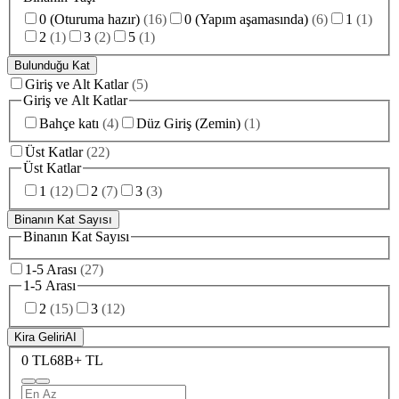
0 (Oturuma hazır)
(
16
)
0 (Yapım aşamasında)
(
6
)
1
(
1
)
2
(
1
)
3
(
2
)
5
(
1
)
Bulunduğu Kat
Giriş ve Alt Katlar
(
5
)
Giriş ve Alt Katlar
Bahçe katı
(
4
)
Düz Giriş (Zemin)
(
1
)
Üst Katlar
(
22
)
Üst Katlar
1
(
12
)
2
(
7
)
3
(
3
)
Binanın Kat Sayısı
Binanın Kat Sayısı
1-5 Arası
(
27
)
1-5 Arası
2
(
15
)
3
(
12
)
Kira Geliri
AI
0 TL
68B+ TL