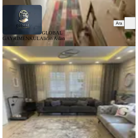
Ara
GLOBAL
GAYRİMENKUL
Alican Aslan
MANZARALI
%
3
Tekirdağ Çorlu Önerler'de Satılık 3+1
Ara Kat Site İçi Daire
Çorlu, Önerler Mahallesi
3+1
·
160 m²
·
1. Kat
·
24.05.2026
9.750.000 ₺
10.000.000 ₺
MY HOME GAYRİMENKUL
MY HOME GAYRİMENKUL
Ara