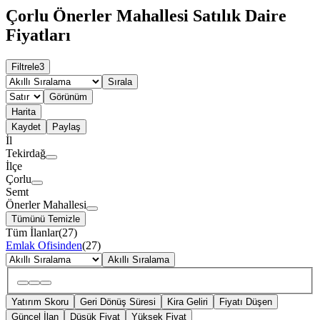
Çorlu Önerler Mahallesi Satılık Daire
Fiyatları
Filtrele
3
Sırala
Görünüm
Harita
Kaydet
Paylaş
İl
Tekirdağ
İlçe
Çorlu
Semt
Önerler Mahallesi
Tümünü Temizle
Tüm İlanlar
(
27
)
Emlak Ofisinden
(
27
)
Akıllı Sıralama
Yatırım Skoru
Geri Dönüş Süresi
Kira Geliri
Fiyatı Düşen
Güncel İlan
Düşük Fiyat
Yüksek Fiyat