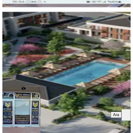
SIFIR BİNA
Önerler 1+1 Satılık Daire
Çorlu, Önerler Mahallesi
1+1
·
50 m²
·
2. Kat
·
27.06.2026
4.500.000 ₺
ÖZMİRAÇ GAYRİMENKUL
Özmiraç Gayrimenkul
Ara
Ara