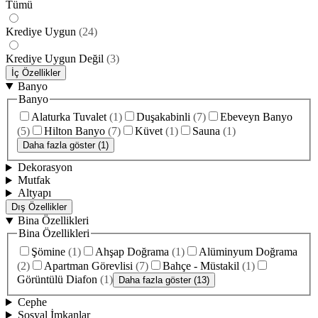
Tümü
Krediye Uygun
(
24
)
Krediye Uygun Değil
(
3
)
İç Özellikler
Banyo
Banyo
Alaturka Tuvalet
(
1
)
Duşakabinli
(
7
)
Ebeveyn Banyo
(
5
)
Hilton Banyo
(
7
)
Küvet
(
1
)
Sauna
(
1
)
Daha fazla göster (1)
Dekorasyon
Mutfak
Altyapı
Dış Özellikler
Bina Özellikleri
Bina Özellikleri
Şömine
(
1
)
Ahşap Doğrama
(
1
)
Alüminyum Doğrama
(
2
)
Apartman Görevlisi
(
7
)
Bahçe - Müstakil
(
1
)
Görüntülü Diafon
(
1
)
Daha fazla göster (13)
Cephe
Sosyal İmkanlar