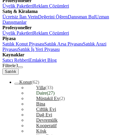
Profesyoneller
Üyelik Paketleri
Reklam Çözümleri
Satış & Kiralama
Ücretsiz İlan Verin
Değerini Öğren
Danışman Bul
Uzman
Danışmanlar
Profesyoneller
Üyelik Paketleri
Reklam Çözümleri
Piyasa
Satılık Konut Piyasası
Satılık Arsa Piyasası
Satılık Arazi
Piyasası
Satılık İş Yeri Piyasası
Kaynaklar
Satıcı Rehberi
Emlakjet Blog
Filtrele
3
Satılık
Konut
(62)
Villa
(33)
Daire
(27)
Müstakil Ev
(2)
Bina
Çiftlik Evi
Dağ Evi
Devremülk
Kooperatif
Köşk