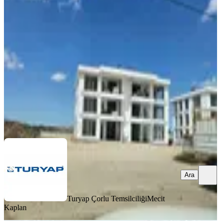
Mimari Satılık 3+1 Lüks Daire
Çorlu, Önerler Mahallesi
3+1
·
145 m²
·
3. Kat
·
01.07.2026
13.000.000 ₺
Turyap Çorlu Temsilciliği
Mecit Kaplan
Ara
Ara
Turyap Çorlu Temsilciliği
Mecit
Kaplan