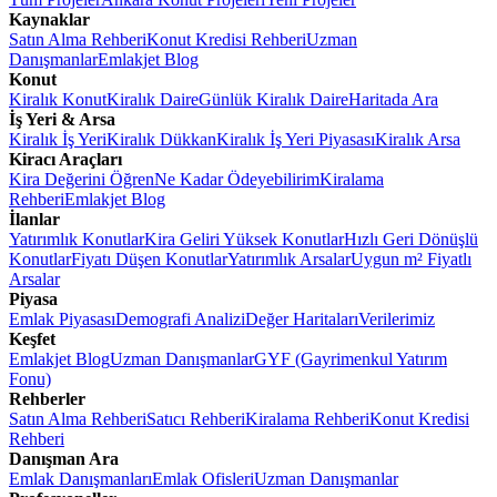
Kaynaklar
Satın Alma Rehberi
Konut Kredisi Rehberi
Uzman
Danışmanlar
Emlakjet Blog
Konut
Kiralık Konut
Kiralık Daire
Günlük Kiralık Daire
Haritada Ara
İş Yeri & Arsa
Kiralık İş Yeri
Kiralık Dükkan
Kiralık İş Yeri Piyasası
Kiralık Arsa
Kiracı Araçları
Kira Değerini Öğren
Ne Kadar Ödeyebilirim
Kiralama
Rehberi
Emlakjet Blog
İlanlar
Yatırımlık Konutlar
Kira Geliri Yüksek Konutlar
Hızlı Geri Dönüşlü
Konutlar
Fiyatı Düşen Konutlar
Yatırımlık Arsalar
Uygun m² Fiyatlı
Arsalar
Piyasa
Emlak Piyasası
Demografi Analizi
Değer Haritaları
Verilerimiz
Keşfet
Emlakjet Blog
Uzman Danışmanlar
GYF (Gayrimenkul Yatırım
Fonu)
Rehberler
Satın Alma Rehberi
Satıcı Rehberi
Kiralama Rehberi
Konut Kredisi
Rehberi
Danışman Ara
Emlak Danışmanları
Emlak Ofisleri
Uzman Danışmanlar