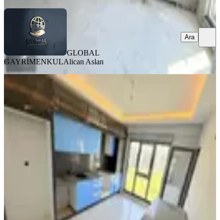
Ara
GLOBAL
GAYRİMENKUL
Alican Aslan
SIFIR BİNA
Önerler Havuzlu Güvenlikli Sıfır Lüx
Site İçi Geniş 3+1
Çorlu, Önerler Mahallesi
3+1
·
165 m²
·
2. Kat
·
23.04.2026
11.000.000 ₺
Geri Dönüş:
16 yıl
GLOBAL GAYRİMENKUL
Alican Aslan
Ara