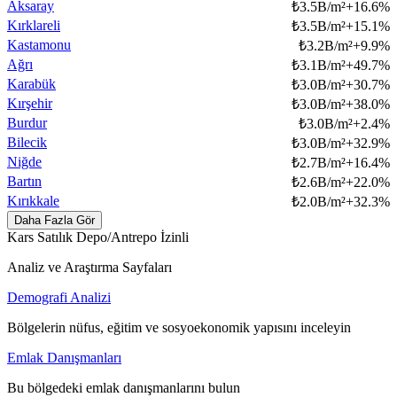
Aksaray
₺
3.5B/m²
+
16.6
%
Kırklareli
₺
3.5B/m²
+
15.1
%
Kastamonu
₺
3.2B/m²
+
9.9
%
Ağrı
₺
3.1B/m²
+
49.7
%
Karabük
₺
3.0B/m²
+
30.7
%
Kırşehir
₺
3.0B/m²
+
38.0
%
Burdur
₺
3.0B/m²
+
2.4
%
Bilecik
₺
3.0B/m²
+
32.9
%
Niğde
₺
2.7B/m²
+
16.4
%
Bartın
₺
2.6B/m²
+
22.0
%
Kırıkkale
₺
2.0B/m²
+
32.3
%
Daha Fazla Gör
Kars Satılık Depo/Antrepo İzinli
Analiz ve Araştırma Sayfaları
Demografi Analizi
Bölgelerin nüfus, eğitim ve sosyoekonomik yapısını inceleyin
Emlak Danışmanları
Bu bölgedeki emlak danışmanlarını bulun