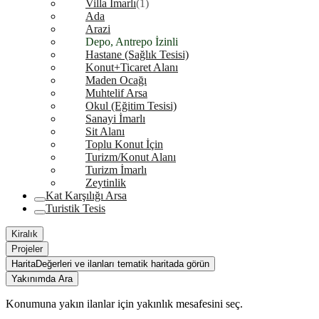
Villa İmarlı
(1)
Ada
Arazi
Depo, Antrepo İzinli
Hastane (Sağlık Tesisi)
Konut+Ticaret Alanı
Maden Ocağı
Muhtelif Arsa
Okul (Eğitim Tesisi)
Sanayi İmarlı
Sit Alanı
Toplu Konut İçin
Turizm/Konut Alanı
Turizm İmarlı
Zeytinlik
Kat Karşılığı Arsa
Turistik Tesis
Kiralık
Projeler
Harita
Değerleri ve ilanları tematik haritada görün
Yakınımda Ara
Konumuna yakın ilanlar için yakınlık mesafesini seç.