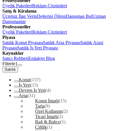
Profesyoneller
Üyelik Paketleri
Reklam Çözümleri
Satış & Kiralama
Ücretsiz İlan Verin
Değerini Öğren
Danışman Bul
Uzman
Danışmanlar
Profesyoneller
Üyelik Paketleri
Reklam Çözümleri
Piyasa
Satılık Konut Piyasası
Satılık Arsa Piyasası
Satılık Arazi
Piyasası
Satılık İş Yeri Piyasası
Kaynaklar
Satıcı Rehberi
Emlakjet Blog
Filtrele
1
Satılık
Konut
(157)
İş Yeri
(15)
Devren İş Yeri
(4)
Arsa
(31)
Konut İmarlı
(15)
Tarla
(9)
Özel Kullanım
(2)
Ticari İmarlı
(2)
Bağ & Bahçe
(1)
Çiftlik
(1)