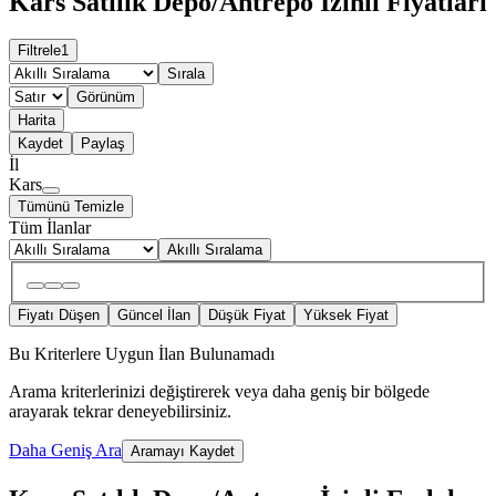
Kars Satılık Depo/Antrepo İzinli Fiyatları
Filtrele
1
Sırala
Görünüm
Harita
Kaydet
Paylaş
İl
Kars
Tümünü Temizle
Tüm İlanlar
Akıllı Sıralama
Fiyatı Düşen
Güncel İlan
Düşük Fiyat
Yüksek Fiyat
Bu Kriterlere Uygun İlan Bulunamadı
Arama kriterlerinizi değiştirerek veya daha geniş bir bölgede
arayarak tekrar deneyebilirsiniz.
Daha Geniş Ara
Aramayı Kaydet