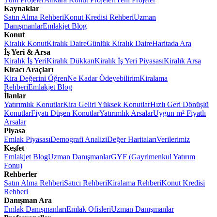
Kaynaklar
Satın Alma Rehberi
Konut Kredisi Rehberi
Uzman
Danışmanlar
Emlakjet Blog
Konut
Kiralık Konut
Kiralık Daire
Günlük Kiralık Daire
Haritada Ara
İş Yeri & Arsa
Kiralık İş Yeri
Kiralık Dükkan
Kiralık İş Yeri Piyasası
Kiralık Arsa
Kiracı Araçları
Kira Değerini Öğren
Ne Kadar Ödeyebilirim
Kiralama
Rehberi
Emlakjet Blog
İlanlar
Yatırımlık Konutlar
Kira Geliri Yüksek Konutlar
Hızlı Geri Dönüşlü
Konutlar
Fiyatı Düşen Konutlar
Yatırımlık Arsalar
Uygun m² Fiyatlı
Arsalar
Piyasa
Emlak Piyasası
Demografi Analizi
Değer Haritaları
Verilerimiz
Keşfet
Emlakjet Blog
Uzman Danışmanlar
GYF (Gayrimenkul Yatırım
Fonu)
Rehberler
Satın Alma Rehberi
Satıcı Rehberi
Kiralama Rehberi
Konut Kredisi
Rehberi
Danışman Ara
Emlak Danışmanları
Emlak Ofisleri
Uzman Danışmanlar