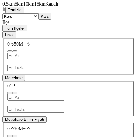
0.5km
5km
10km
15km
Kapalı
İl
Temizle
Kars
İlçe
Tüm İlçeler
Fiyat
0 ₺
50M+ ₺
—
Metrekare
0
1B+
—
Metrekare Birim Fiyatı
0 ₺
50M+ ₺