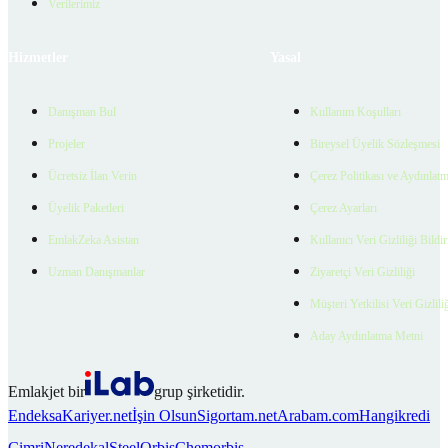
Verilerimiz
Hizmetler
Yasal
Danışman Bul
Kullanım Koşulları
Projeler
Bireysel Üyelik Sözleşmesi
Ücretsiz İlan Verin
Çerez Politikası ve Aydınlat
Üyelik Paketleri
Çerez Ayarları
EmlakZeka Asistan
Kullanıcı Veri Gizliliği Bildi
Uzman Danışmanlar
Ziyaretçi Veri Gizliliği
Müşteri Yetkilisi Veri Gizlili
Aday Aydınlatma Metni
Emlakjet bir
grup şirketidir.
Endeksa
Kariyer.net
İşin Olsun
Sigortam.net
Arabam.com
Hangikredi
Cimri
Neredekal
SteelOrbis
Chemorbis