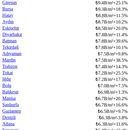
Giresun
₺
9.4B/m²
+
25.1
%
Bursa
₺
9.3B/m²
+
18.3
%
Hatay
₺
8.8B/m²
+
11.5
%
Aydın
₺
8.7B/m²
+
10.2
%
Eskişehir
₺
8.5B/m²
+
20.0
%
Diyarbakır
₺
7.8B/m²
+
11.4
%
Batman
₺
7.8B/m²
+
39.6
%
Tekirdağ
₺
7.8B/m²
+
10.1
%
Adıyaman
₺
7.5B/m²
+
9.8
%
Mardin
₺
7.5B/m²
+
38.5
%
Trabzon
₺
7.4B/m²
+
14.3
%
Tokat
₺
7.2B/m²
+
25.5
%
Iğdır
₺
7.2B/m²
+
17.6
%
Bolu
₺
7.0B/m²
+
7.5
%
Balıkesir
₺
6.9B/m²
+
1.3
%
Manisa
₺
6.7B/m²
+
20.2
%
Şanlıurfa
₺
6.7B/m²
+
16.6
%
Gaziantep
₺
6.5B/m²
+
9.7
%
Denizli
₺
6.3B/m²
-3.8
%
Adana
₺
6.3B/m²
+
11.6
%