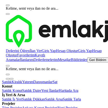
Kelime, semt veya ilan no ile ara...
Değerini Öğren
İlan Ver
Giriş Yap
Hesap Oluştur
Giriş Yap
Hesap
Oluştur
Favorilerim
Kayıtlı
Aramalar
İlanlarım
Değerlemelerim
Mesajlar
Bildirimler
Geri Bildirim
Kelime, semt veya ilan no ile ara...
Satılık
Kiralık
Yatırım
Danışmanlar
Sat
Konut
Satılık Konut
Satılık Daire
Yeni İlanlar
Haritada Ara
İş Yeri & Arsa
Satılık İş Yeri
Satılık Dükkan
Satılık Arsa
Satılık Tarla
Projeler
Tüm Projeler
Ankara Konut Projeleri
Yeni Projeler