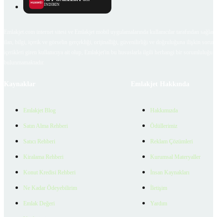
İNDİRİN
Emlakjet.com internet sitesi ve Emlakjet mobil uygulamalarında kullanıcılar tarafından sağlana
ilan, bilgi, içerik ve görselin gerçekliği, orijinalliği, güvenilirliği ve doğruluğuna ilişkin soru
içerikleri giren kullanıcıya ait olup, Emlakjet'in bu hususlarla ilgili herhangi bir sorumluluğu
bulunmamaktadır.
Kaynaklar
Emlakjet Hakkında
Emlakjet Blog
Hakkımızda
Satın Alma Rehberi
Ödüllerimiz
Satıcı Rehberi
Reklam Çözümleri
Kiralama Rehberi
Kurumsal Materyaller
Konut Kredisi Rehberi
İnsan Kaynakları
Ne Kadar Ödeyebilirim
İletişim
Emlak Değeri
Yardım