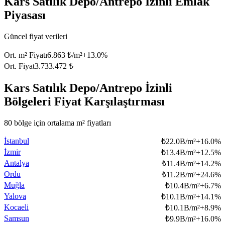
Kars Satılık Depo/Antrepo İzinli Emlak
Piyasası
Güncel fiyat verileri
Ort. m² Fiyatı
6.863 ₺/m²
+
13.0
%
Ort. Fiyat
3.733.472 ₺
Kars Satılık Depo/Antrepo İzinli
Bölgeleri Fiyat Karşılaştırması
80 bölge için ortalama m² fiyatları
İstanbul
₺
22.0B/m²
+
16.0
%
İzmir
₺
13.4B/m²
+
12.5
%
Antalya
₺
11.4B/m²
+
14.2
%
Ordu
₺
11.2B/m²
+
24.6
%
Muğla
₺
10.4B/m²
+
6.7
%
Yalova
₺
10.1B/m²
+
14.1
%
Kocaeli
₺
10.1B/m²
+
8.9
%
Samsun
₺
9.9B/m²
+
16.0
%