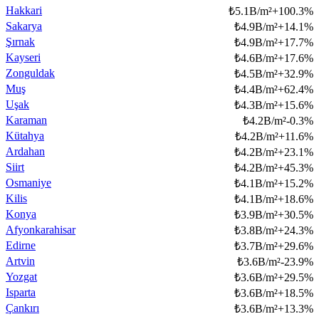
Hakkari
₺
5.1B/m²
+
100.3
%
Sakarya
₺
4.9B/m²
+
14.1
%
Şırnak
₺
4.9B/m²
+
17.7
%
Kayseri
₺
4.6B/m²
+
17.6
%
Zonguldak
₺
4.5B/m²
+
32.9
%
Muş
₺
4.4B/m²
+
62.4
%
Uşak
₺
4.3B/m²
+
15.6
%
Karaman
₺
4.2B/m²
-0.3
%
Kütahya
₺
4.2B/m²
+
11.6
%
Ardahan
₺
4.2B/m²
+
23.1
%
Siirt
₺
4.2B/m²
+
45.3
%
Osmaniye
₺
4.1B/m²
+
15.2
%
Kilis
₺
4.1B/m²
+
18.6
%
Konya
₺
3.9B/m²
+
30.5
%
Afyonkarahisar
₺
3.8B/m²
+
24.3
%
Edirne
₺
3.7B/m²
+
29.6
%
Artvin
₺
3.6B/m²
-23.9
%
Yozgat
₺
3.6B/m²
+
29.5
%
Isparta
₺
3.6B/m²
+
18.5
%
Çankırı
₺
3.6B/m²
+
13.3
%