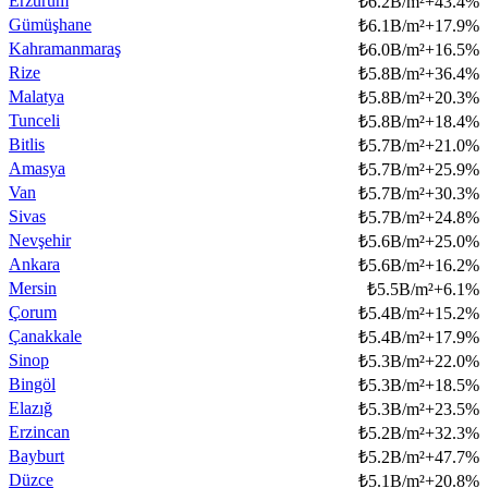
Erzurum
₺
6.2B/m²
+
43.4
%
Gümüşhane
₺
6.1B/m²
+
17.9
%
Kahramanmaraş
₺
6.0B/m²
+
16.5
%
Rize
₺
5.8B/m²
+
36.4
%
Malatya
₺
5.8B/m²
+
20.3
%
Tunceli
₺
5.8B/m²
+
18.4
%
Bitlis
₺
5.7B/m²
+
21.0
%
Amasya
₺
5.7B/m²
+
25.9
%
Van
₺
5.7B/m²
+
30.3
%
Sivas
₺
5.7B/m²
+
24.8
%
Nevşehir
₺
5.6B/m²
+
25.0
%
Ankara
₺
5.6B/m²
+
16.2
%
Mersin
₺
5.5B/m²
+
6.1
%
Çorum
₺
5.4B/m²
+
15.2
%
Çanakkale
₺
5.4B/m²
+
17.9
%
Sinop
₺
5.3B/m²
+
22.0
%
Bingöl
₺
5.3B/m²
+
18.5
%
Elazığ
₺
5.3B/m²
+
23.5
%
Erzincan
₺
5.2B/m²
+
32.3
%
Bayburt
₺
5.2B/m²
+
47.7
%
Düzce
₺
5.1B/m²
+
20.8
%