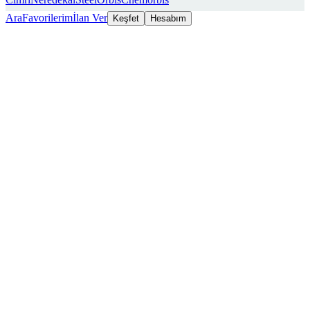
Ara
Favorilerim
İlan Ver
Keşfet
Hesabım