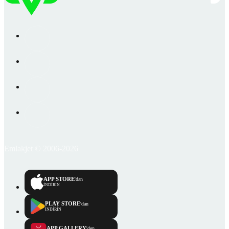
Emlakjet © 2006-2026
APP STORE
'dan
İNDİRİN
PLAY STORE
'dan
İNDİRİN
APP GALLERY
'den