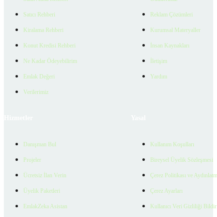
Satıcı Rehberi
Reklam Çözümleri
Kiralama Rehberi
Kurumsal Materyaller
Konut Kredisi Rehberi
İnsan Kaynakları
Ne Kadar Ödeyebilirim
İletişim
Emlak Değeri
Yardım
Verilerimiz
Hizmetler
Yasal
Danışman Bul
Kullanım Koşulları
Projeler
Bireysel Üyelik Sözleşmesi
Ücretsiz İlan Verin
Çerez Politikası ve Aydınlat
Üyelik Paketleri
Çerez Ayarları
EmlakZeka Asistan
Kullanıcı Veri Gizliliği Bildi