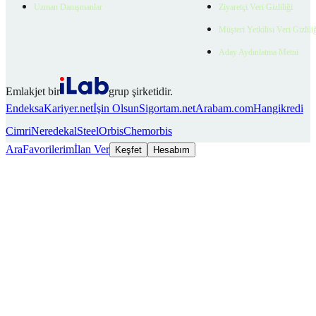
Uzman Danışmanlar
Ziyaretçi Veri Gizliliği
Müşteri Yetkilisi Veri Gizlili
Aday Aydınlatma Metni
Emlakjet bir
grup şirketidir.
Endeksa
Kariyer.net
İşin Olsun
Sigortam.net
Arabam.com
Hangikredi
Cimri
Neredekal
SteelOrbis
Chemorbis
Ara
Favorilerim
İlan Ver
Keşfet
Hesabım