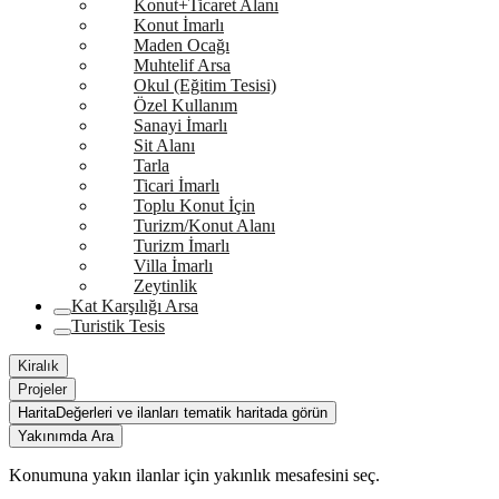
Konut+Ticaret Alanı
Konut İmarlı
Maden Ocağı
Muhtelif Arsa
Okul (Eğitim Tesisi)
Özel Kullanım
Sanayi İmarlı
Sit Alanı
Tarla
Ticari İmarlı
Toplu Konut İçin
Turizm/Konut Alanı
Turizm İmarlı
Villa İmarlı
Zeytinlik
Kat Karşılığı Arsa
Turistik Tesis
Kiralık
Projeler
Harita
Değerleri ve ilanları tematik haritada görün
Yakınımda Ara
Konumuna yakın ilanlar için yakınlık mesafesini seç.