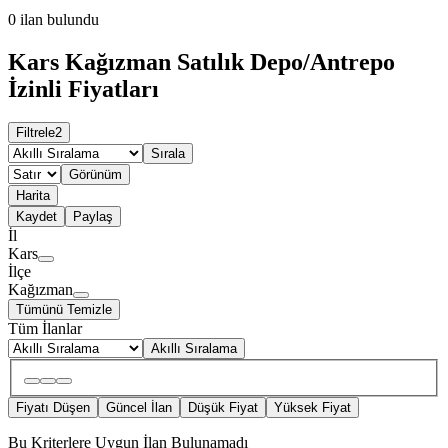
0
ilan bulundu
Kars Kağızman Satılık Depo/Antrepo
İzinli Fiyatları
Filtrele
2
Sırala
Görünüm
Harita
Kaydet
Paylaş
İl
Kars
İlçe
Kağızman
Tümünü Temizle
Tüm İlanlar
Akıllı Sıralama
Fiyatı Düşen
Güncel İlan
Düşük Fiyat
Yüksek Fiyat
Bu Kriterlere Uygun İlan Bulunamadı