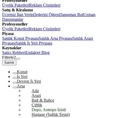
Profesyoneller
Üyelik Paketleri
Reklam Çözümleri
Satış & Kiralama
Ücretsiz İlan Verin
Değerini Öğren
Danışman Bul
Uzman
Danışmanlar
Profesyoneller
Üyelik Paketleri
Reklam Çözümleri
Piyasa
Satılık Konut Piyasası
Satılık Arsa Piyasası
Satılık Arazi
Piyasası
Satılık İş Yeri Piyasası
Kaynaklar
Satıcı Rehberi
Emlakjet Blog
Filtrele
2
Satılık
Konut
İş Yeri
Devren İş Yeri
Arsa
Ada
Arazi
Bağ & Bahçe
Çiftlik
Depo, Antrepo İzinli
Hastane (Sağlık Tesisi)