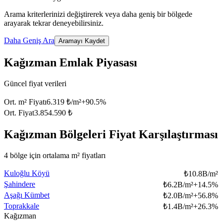
Arama kriterlerinizi değiştirerek veya daha geniş bir bölgede
arayarak tekrar deneyebilirsiniz.
Daha Geniş Ara
Aramayı Kaydet
Kağızman Emlak Piyasası
Güncel fiyat verileri
Ort. m² Fiyatı
6.319 ₺/m²
+
90.5
%
Ort. Fiyat
3.854.590 ₺
Kağızman Bölgeleri Fiyat Karşılaştırması
4 bölge için ortalama m² fiyatları
Kuloğlu Köyü
₺
10.8B/m²
Şahindere
₺
6.2B/m²
+
14.5
%
Aşağı Kümbet
₺
2.0B/m²
+
56.8
%
Toprakkale
₺
1.4B/m²
+
26.3
%
Kağızman