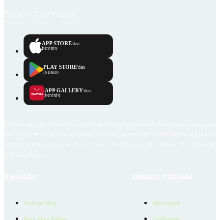
Emlakjet © 2006-2026
APP STORE
'dan
İNDİRİN
PLAY STORE
'dan
İNDİRİN
APP GALLERY
'den
İNDİRİN
Emlakjet.com internet sitesi ve Emlakjet mobil uygulamalarında kullanıcılar tarafından sağlana
ilan, bilgi, içerik ve görselin gerçekliği, orijinalliği, güvenilirliği ve doğruluğuna ilişkin soru
içerikleri giren kullanıcıya ait olup, Emlakjet'in bu hususlarla ilgili herhangi bir sorumluluğu
bulunmamaktadır.
Kaynaklar
Emlakjet Hakkında
Emlakjet Blog
Hakkımızda
Satın Alma Rehberi
Ödüllerimiz