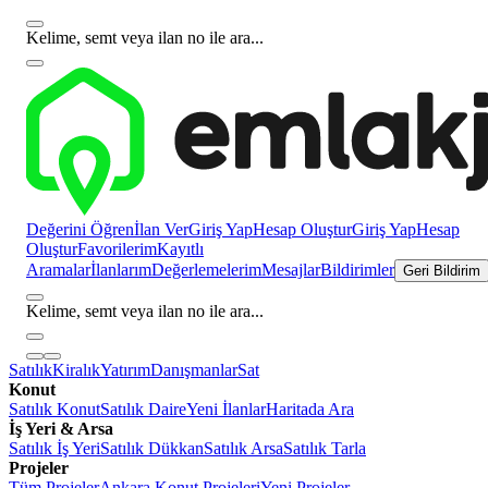
Kelime, semt veya ilan no ile ara...
Değerini Öğren
İlan Ver
Giriş Yap
Hesap Oluştur
Giriş Yap
Hesap
Oluştur
Favorilerim
Kayıtlı
Aramalar
İlanlarım
Değerlemelerim
Mesajlar
Bildirimler
Geri Bildirim
Kelime, semt veya ilan no ile ara...
Satılık
Kiralık
Yatırım
Danışmanlar
Sat
Konut
Satılık Konut
Satılık Daire
Yeni İlanlar
Haritada Ara
İş Yeri & Arsa
Satılık İş Yeri
Satılık Dükkan
Satılık Arsa
Satılık Tarla
Projeler
Tüm Projeler
Ankara Konut Projeleri
Yeni Projeler