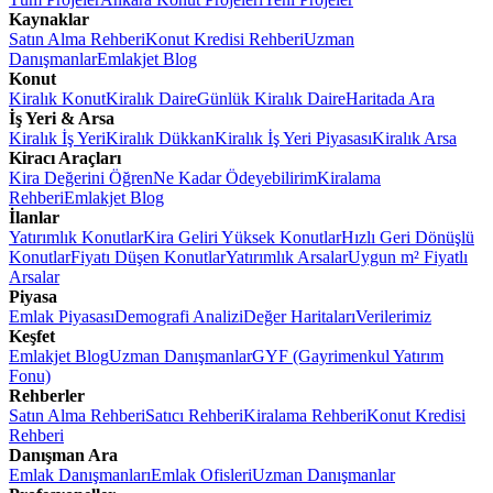
Kaynaklar
Satın Alma Rehberi
Konut Kredisi Rehberi
Uzman
Danışmanlar
Emlakjet Blog
Konut
Kiralık Konut
Kiralık Daire
Günlük Kiralık Daire
Haritada Ara
İş Yeri & Arsa
Kiralık İş Yeri
Kiralık Dükkan
Kiralık İş Yeri Piyasası
Kiralık Arsa
Kiracı Araçları
Kira Değerini Öğren
Ne Kadar Ödeyebilirim
Kiralama
Rehberi
Emlakjet Blog
İlanlar
Yatırımlık Konutlar
Kira Geliri Yüksek Konutlar
Hızlı Geri Dönüşlü
Konutlar
Fiyatı Düşen Konutlar
Yatırımlık Arsalar
Uygun m² Fiyatlı
Arsalar
Piyasa
Emlak Piyasası
Demografi Analizi
Değer Haritaları
Verilerimiz
Keşfet
Emlakjet Blog
Uzman Danışmanlar
GYF (Gayrimenkul Yatırım
Fonu)
Rehberler
Satın Alma Rehberi
Satıcı Rehberi
Kiralama Rehberi
Konut Kredisi
Rehberi
Danışman Ara
Emlak Danışmanları
Emlak Ofisleri
Uzman Danışmanlar