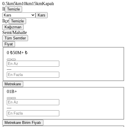
0.5km
5km
10km
15km
Kapalı
İl
Temizle
Kars
İlçe
Temizle
Kağızman
Semt/Mahalle
Tüm Semtler
Fiyat
0 ₺
50M+ ₺
—
Metrekare
0
1B+
—
Metrekare Birim Fiyatı