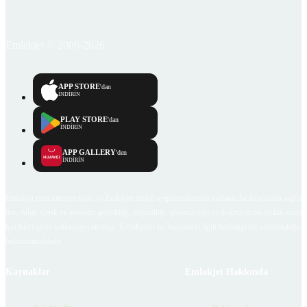
Emlakjet © 2006-2026
APP STORE
'dan
İNDİRİN
PLAY STORE
'dan
İNDİRİN
APP GALLERY
'den
İNDİRİN
Emlakjet.com internet sitesi ve Emlakjet mobil uygulamalarında kullanıcılar tarafından sağlana
ilan, bilgi, içerik ve görselin gerçekliği, orijinalliği, güvenilirliği ve doğruluğuna ilişkin soru
içerikleri giren kullanıcıya ait olup, Emlakjet'in bu hususlarla ilgili herhangi bir sorumluluğu
bulunmamaktadır.
Kaynaklar
Emlakjet Hakkında