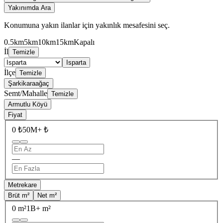
Yakınımda Ara
Konumuna yakın ilanlar için yakınlık mesafesini seç.
0.5km
5km
10km
15km
Kapalı
İl
Temizle
Isparta
İlçe
Temizle
Şarkikaraağaç
Semt/Mahalle
Temizle
Armutlu Köyü
Fiyat
0 ₺
50M+ ₺
—
Metrekare
Brüt m²
Net m²
0 m²
1B+ m²