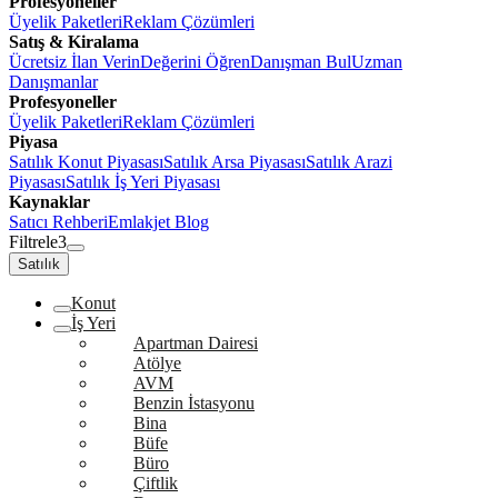
Profesyoneller
Üyelik Paketleri
Reklam Çözümleri
Satış & Kiralama
Ücretsiz İlan Verin
Değerini Öğren
Danışman Bul
Uzman
Danışmanlar
Profesyoneller
Üyelik Paketleri
Reklam Çözümleri
Piyasa
Satılık Konut Piyasası
Satılık Arsa Piyasası
Satılık Arazi
Piyasası
Satılık İş Yeri Piyasası
Kaynaklar
Satıcı Rehberi
Emlakjet Blog
Filtrele
3
Satılık
Konut
İş Yeri
Apartman Dairesi
Atölye
AVM
Benzin İstasyonu
Bina
Büfe
Büro
Çiftlik