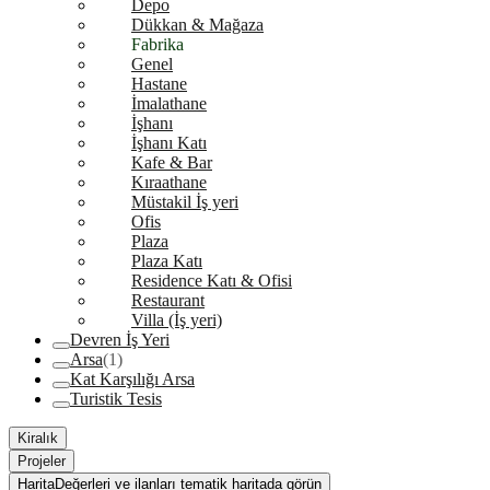
Depo
Dükkan & Mağaza
Fabrika
Genel
Hastane
İmalathane
İşhanı
İşhanı Katı
Kafe & Bar
Kıraathane
Müstakil İş yeri
Ofis
Plaza
Plaza Katı
Residence Katı & Ofisi
Restaurant
Villa (İş yeri)
Devren İş Yeri
Arsa
(1)
Kat Karşılığı Arsa
Turistik Tesis
Kiralık
Projeler
Harita
Değerleri ve ilanları tematik haritada görün