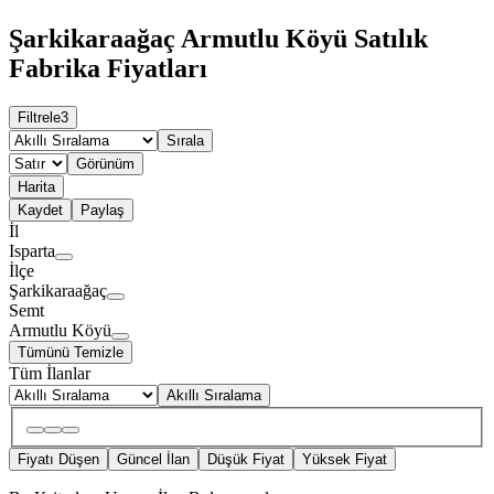
Şarkikaraağaç Armutlu Köyü Satılık
Fabrika Fiyatları
Filtrele
3
Sırala
Görünüm
Harita
Kaydet
Paylaş
İl
Isparta
İlçe
Şarkikaraağaç
Semt
Armutlu Köyü
Tümünü Temizle
Tüm İlanlar
Akıllı Sıralama
Fiyatı Düşen
Güncel İlan
Düşük Fiyat
Yüksek Fiyat