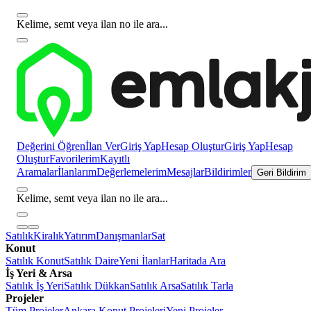
Kelime, semt veya ilan no ile ara...
Değerini Öğren
İlan Ver
Giriş Yap
Hesap Oluştur
Giriş Yap
Hesap
Oluştur
Favorilerim
Kayıtlı
Aramalar
İlanlarım
Değerlemelerim
Mesajlar
Bildirimler
Geri Bildirim
Kelime, semt veya ilan no ile ara...
Satılık
Kiralık
Yatırım
Danışmanlar
Sat
Konut
Satılık Konut
Satılık Daire
Yeni İlanlar
Haritada Ara
İş Yeri & Arsa
Satılık İş Yeri
Satılık Dükkan
Satılık Arsa
Satılık Tarla
Projeler
Tüm Projeler
Ankara Konut Projeleri
Yeni Projeler