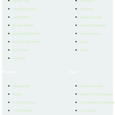
Emlakjet Blog
Hakkımızda
Satın Alma Rehberi
Ödüllerimiz
Satıcı Rehberi
Reklam Çözümleri
Kiralama Rehberi
Kurumsal Materyaller
Konut Kredisi Rehberi
İnsan Kaynakları
Ne Kadar Ödeyebilirim
İletişim
Emlak Değeri
Yardım
Verilerimiz
Hizmetler
Yasal
Danışman Bul
Kullanım Koşulları
Projeler
Bireysel Üyelik Sözleşmesi
Ücretsiz İlan Verin
Çerez Politikası ve Aydınlat
Üyelik Paketleri
Çerez Ayarları