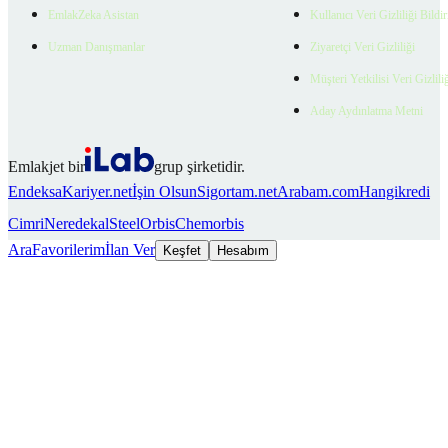
EmlakZeka Asistan
Kullanıcı Veri Gizliliği Bildi
Uzman Danışmanlar
Ziyaretçi Veri Gizliliği
Müşteri Yetkilisi Veri Gizlili
Aday Aydınlatma Metni
Emlakjet bir
grup şirketidir.
Endeksa
Kariyer.net
İşin Olsun
Sigortam.net
Arabam.com
Hangikredi
Cimri
Neredekal
SteelOrbis
Chemorbis
Ara
Favorilerim
İlan Ver
Keşfet
Hesabım