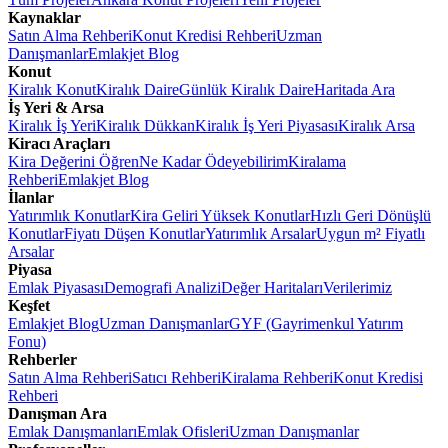
Kaynaklar
Satın Alma Rehberi
Konut Kredisi Rehberi
Uzman
Danışmanlar
Emlakjet Blog
Konut
Kiralık Konut
Kiralık Daire
Günlük Kiralık Daire
Haritada Ara
İş Yeri & Arsa
Kiralık İş Yeri
Kiralık Dükkan
Kiralık İş Yeri Piyasası
Kiralık Arsa
Kiracı Araçları
Kira Değerini Öğren
Ne Kadar Ödeyebilirim
Kiralama
Rehberi
Emlakjet Blog
İlanlar
Yatırımlık Konutlar
Kira Geliri Yüksek Konutlar
Hızlı Geri Dönüşlü
Konutlar
Fiyatı Düşen Konutlar
Yatırımlık Arsalar
Uygun m² Fiyatlı
Arsalar
Piyasa
Emlak Piyasası
Demografi Analizi
Değer Haritaları
Verilerimiz
Keşfet
Emlakjet Blog
Uzman Danışmanlar
GYF (Gayrimenkul Yatırım
Fonu)
Rehberler
Satın Alma Rehberi
Satıcı Rehberi
Kiralama Rehberi
Konut Kredisi
Rehberi
Danışman Ara
Emlak Danışmanları
Emlak Ofisleri
Uzman Danışmanlar