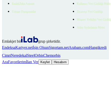
EmlakZeka Asistan
Kullanıcı Veri Gizliliği Bildi
Uzman Danışmanlar
Ziyaretçi Veri Gizliliği
Müşteri Yetkilisi Veri Gizlili
Aday Aydınlatma Metni
Emlakjet bir
grup şirketidir.
Endeksa
Kariyer.net
İşin Olsun
Sigortam.net
Arabam.com
Hangikredi
Cimri
Neredekal
SteelOrbis
Chemorbis
Ara
Favorilerim
İlan Ver
Keşfet
Hesabım