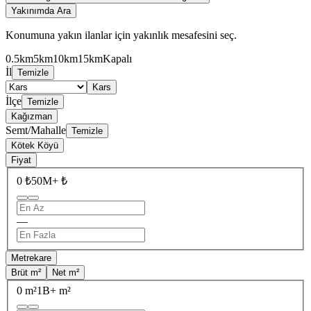
Yakınımda Ara
Konumuna yakın ilanlar için yakınlık mesafesini seç.
0.5km
5km
10km
15km
Kapalı
İl
Temizle
Kars
İlçe
Temizle
Kağızman
Semt/Mahalle
Temizle
Kötek Köyü
Fiyat
0 ₺
50M+ ₺
—
Metrekare
Brüt m²
Net m²
0 m²
1B+ m²