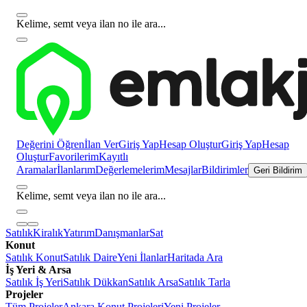
Kelime, semt veya ilan no ile ara...
Değerini Öğren
İlan Ver
Giriş Yap
Hesap Oluştur
Giriş Yap
Hesap
Oluştur
Favorilerim
Kayıtlı
Aramalar
İlanlarım
Değerlemelerim
Mesajlar
Bildirimler
Geri Bildirim
Kelime, semt veya ilan no ile ara...
Satılık
Kiralık
Yatırım
Danışmanlar
Sat
Konut
Satılık Konut
Satılık Daire
Yeni İlanlar
Haritada Ara
İş Yeri & Arsa
Satılık İş Yeri
Satılık Dükkan
Satılık Arsa
Satılık Tarla
Projeler
Tüm Projeler
Ankara Konut Projeleri
Yeni Projeler