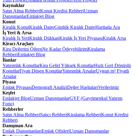
Kaynaklar
Satın Alma Rehberi
Konut Kredisi Rehberi
Uzman
Danışmanlar
Emlakjet Blog
Konut
Kiralık Konut
Kiralık Daire
Günlük Kiralık Daire
Haritada Ara
İş Yeri & Arsa
Kiralık İş Yeri
Kiralık Dükkan
Kiralık İş Yeri Piyasası
Kiralık Arsa
Kiracı Araçları
Kira Değerini Öğren
Ne Kadar Ödeyebilirim
Kiralama
Rehberi
Emlakjet Blog
İlanlar
Yatırımlık Konutlar
Kira Geliri Yüksek Konutlar
Hızlı Geri Dönüşlü
Konutlar
Fiyatı Düşen Konutlar
Yatırımlık Arsalar
Uygun m² Fiyatlı
Arsalar
Piyasa
Emlak Piyasası
Demografi Analizi
Değer Haritaları
Verilerimiz
Keşfet
Emlakjet Blog
Uzman Danışmanlar
GYF (Gayrimenkul Yatırım
Fonu)
Rehberler
Satın Alma Rehberi
Satıcı Rehberi
Kiralama Rehberi
Konut Kredisi
Rehberi
Danışman Ara
Emlak Danışmanları
Emlak Ofisleri
Uzman Danışmanlar