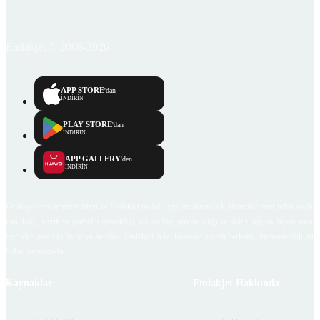
Emlakjet © 2006-2026
APP STORE
'dan
İNDİRİN
PLAY STORE
'dan
İNDİRİN
APP GALLERY
'den
İNDİRİN
Emlakjet.com internet sitesi ve Emlakjet mobil uygulamalarında kullanıcılar tarafından sağlana
ilan, bilgi, içerik ve görselin gerçekliği, orijinalliği, güvenilirliği ve doğruluğuna ilişkin soru
içerikleri giren kullanıcıya ait olup, Emlakjet'in bu hususlarla ilgili herhangi bir sorumluluğu
bulunmamaktadır.
Kaynaklar
Emlakjet Hakkında