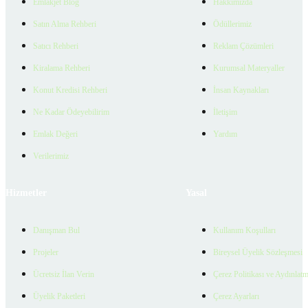
Emlakjet Blog
Hakkımızda
Satın Alma Rehberi
Ödüllerimiz
Satıcı Rehberi
Reklam Çözümleri
Kiralama Rehberi
Kurumsal Materyaller
Konut Kredisi Rehberi
İnsan Kaynakları
Ne Kadar Ödeyebilirim
İletişim
Emlak Değeri
Yardım
Verilerimiz
Hizmetler
Yasal
Danışman Bul
Kullanım Koşulları
Projeler
Bireysel Üyelik Sözleşmesi
Ücretsiz İlan Verin
Çerez Politikası ve Aydınlat
Üyelik Paketleri
Çerez Ayarları