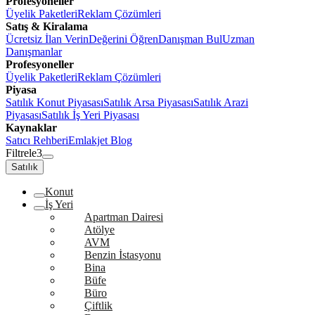
Profesyoneller
Üyelik Paketleri
Reklam Çözümleri
Satış & Kiralama
Ücretsiz İlan Verin
Değerini Öğren
Danışman Bul
Uzman
Danışmanlar
Profesyoneller
Üyelik Paketleri
Reklam Çözümleri
Piyasa
Satılık Konut Piyasası
Satılık Arsa Piyasası
Satılık Arazi
Piyasası
Satılık İş Yeri Piyasası
Kaynaklar
Satıcı Rehberi
Emlakjet Blog
Filtrele
3
Satılık
Konut
İş Yeri
Apartman Dairesi
Atölye
AVM
Benzin İstasyonu
Bina
Büfe
Büro
Çiftlik