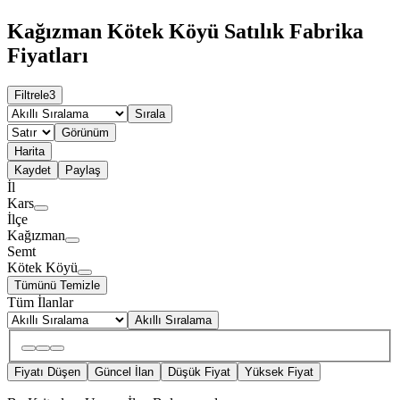
Kağızman Kötek Köyü Satılık Fabrika
Fiyatları
Filtrele
3
Sırala
Görünüm
Harita
Kaydet
Paylaş
İl
Kars
İlçe
Kağızman
Semt
Kötek Köyü
Tümünü Temizle
Tüm İlanlar
Akıllı Sıralama
Fiyatı Düşen
Güncel İlan
Düşük Fiyat
Yüksek Fiyat