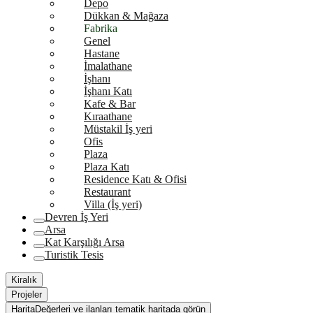
Depo
Dükkan & Mağaza
Fabrika
Genel
Hastane
İmalathane
İşhanı
İşhanı Katı
Kafe & Bar
Kıraathane
Müstakil İş yeri
Ofis
Plaza
Plaza Katı
Residence Katı & Ofisi
Restaurant
Villa (İş yeri)
Devren İş Yeri
Arsa
Kat Karşılığı Arsa
Turistik Tesis
Kiralık
Projeler
Harita
Değerleri ve ilanları tematik haritada görün