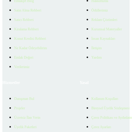
Emlakjet Blog
Hakkımızda
Satın Alma Rehberi
Ödüllerimiz
Satıcı Rehberi
Reklam Çözümleri
Kiralama Rehberi
Kurumsal Materyaller
Konut Kredisi Rehberi
İnsan Kaynakları
Ne Kadar Ödeyebilirim
İletişim
Emlak Değeri
Yardım
Verilerimiz
Hizmetler
Yasal
Danışman Bul
Kullanım Koşulları
Projeler
Bireysel Üyelik Sözleşmesi
Ücretsiz İlan Verin
Çerez Politikası ve Aydınlat
Üyelik Paketleri
Çerez Ayarları