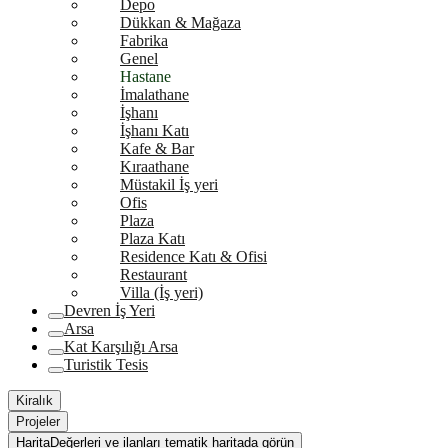
Depo
Dükkan & Mağaza
Fabrika
Genel
Hastane
İmalathane
İşhanı
İşhanı Katı
Kafe & Bar
Kıraathane
Müstakil İş yeri
Ofis
Plaza
Plaza Katı
Residence Katı & Ofisi
Restaurant
Villa (İş yeri)
Devren İş Yeri
Arsa
Kat Karşılığı Arsa
Turistik Tesis
Kiralık
Projeler
Harita
Değerleri ve ilanları tematik haritada görün