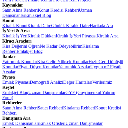
Kaynaklar
Satın Alma Rehberi
Konut Kredisi Rehberi
Uzman
Danışmanlar
Emlakjet Blog
Konut
Kiralık Konut
Kiralık Daire
Günlük Kiralık Daire
Haritada Ara
İş Yeri & Arsa
Kiralık İş Yeri
Kiralık Dükkan
Kiralık İş Yeri Piyasası
Kiralık Arsa
Kiracı Araçları
Kira Değerini Öğren
Ne Kadar Ödeyebilirim
Kiralama
Rehberi
Emlakjet Blog
İlanlar
Yatırımlık Konutlar
Kira Geliri Yüksek Konutlar
Hızlı Geri Dönüşlü
Konutlar
Fiyatı Düşen Konutlar
Yatırımlık Arsalar
Uygun m² Fiyatlı
Arsalar
Piyasa
Emlak Piyasası
Demografi Analizi
Değer Haritaları
Verilerimiz
Keşfet
Emlakjet Blog
Uzman Danışmanlar
GYF (Gayrimenkul Yatırım
Fonu)
Rehberler
Satın Alma Rehberi
Satıcı Rehberi
Kiralama Rehberi
Konut Kredisi
Rehberi
Danışman Ara
Emlak Danışmanları
Emlak Ofisleri
Uzman Danışmanlar