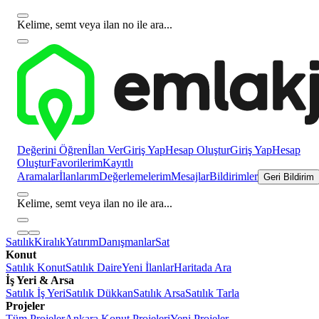
Kelime, semt veya ilan no ile ara...
Değerini Öğren
İlan Ver
Giriş Yap
Hesap Oluştur
Giriş Yap
Hesap
Oluştur
Favorilerim
Kayıtlı
Aramalar
İlanlarım
Değerlemelerim
Mesajlar
Bildirimler
Geri Bildirim
Kelime, semt veya ilan no ile ara...
Satılık
Kiralık
Yatırım
Danışmanlar
Sat
Konut
Satılık Konut
Satılık Daire
Yeni İlanlar
Haritada Ara
İş Yeri & Arsa
Satılık İş Yeri
Satılık Dükkan
Satılık Arsa
Satılık Tarla
Projeler
Tüm Projeler
Ankara Konut Projeleri
Yeni Projeler