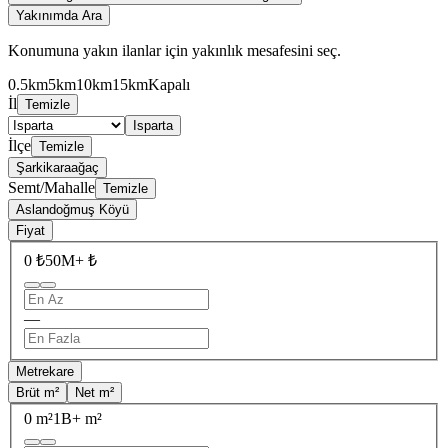
Yakınımda Ara
Konumuna yakın ilanlar için yakınlık mesafesini seç.
0.5km
5km
10km
15km
Kapalı
İl
Temizle
Isparta
İlçe
Temizle
Şarkikaraağaç
Semt/Mahalle
Temizle
Aslandoğmuş Köyü
Fiyat
0 ₺
50M+ ₺
—
Metrekare
Brüt m²
Net m²
0 m²
1B+ m²