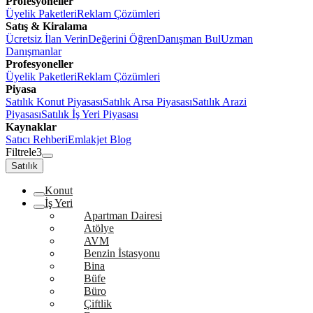
Profesyoneller
Üyelik Paketleri
Reklam Çözümleri
Satış & Kiralama
Ücretsiz İlan Verin
Değerini Öğren
Danışman Bul
Uzman
Danışmanlar
Profesyoneller
Üyelik Paketleri
Reklam Çözümleri
Piyasa
Satılık Konut Piyasası
Satılık Arsa Piyasası
Satılık Arazi
Piyasası
Satılık İş Yeri Piyasası
Kaynaklar
Satıcı Rehberi
Emlakjet Blog
Filtrele
3
Satılık
Konut
İş Yeri
Apartman Dairesi
Atölye
AVM
Benzin İstasyonu
Bina
Büfe
Büro
Çiftlik