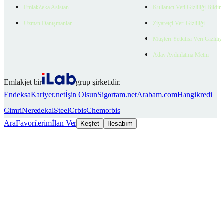
EmlakZeka Asistan
Kullanıcı Veri Gizliliği Bildi
Uzman Danışmanlar
Ziyaretçi Veri Gizliliği
Müşteri Yetkilisi Veri Gizlili
Aday Aydınlatma Metni
Emlakjet bir
grup şirketidir.
Endeksa
Kariyer.net
İşin Olsun
Sigortam.net
Arabam.com
Hangikredi
Cimri
Neredekal
SteelOrbis
Chemorbis
Ara
Favorilerim
İlan Ver
Keşfet
Hesabım