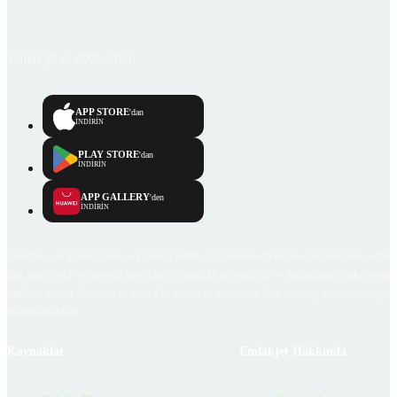
Emlakjet © 2006-2026
APP STORE
'dan
İNDİRİN
PLAY STORE
'dan
İNDİRİN
APP GALLERY
'den
İNDİRİN
Emlakjet.com internet sitesi ve Emlakjet mobil uygulamalarında kullanıcılar tarafından sağlana
ilan, bilgi, içerik ve görselin gerçekliği, orijinalliği, güvenilirliği ve doğruluğuna ilişkin soru
içerikleri giren kullanıcıya ait olup, Emlakjet'in bu hususlarla ilgili herhangi bir sorumluluğu
bulunmamaktadır.
Kaynaklar
Emlakjet Hakkında