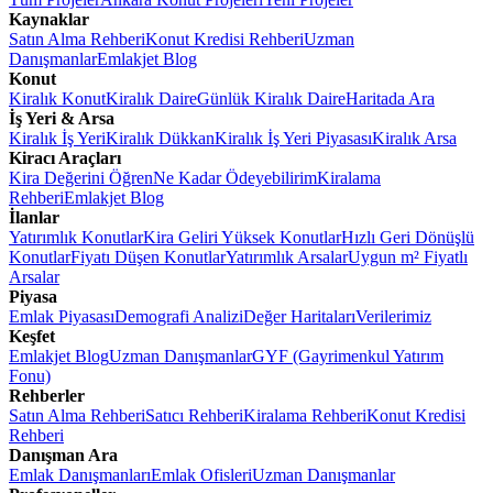
Kaynaklar
Satın Alma Rehberi
Konut Kredisi Rehberi
Uzman
Danışmanlar
Emlakjet Blog
Konut
Kiralık Konut
Kiralık Daire
Günlük Kiralık Daire
Haritada Ara
İş Yeri & Arsa
Kiralık İş Yeri
Kiralık Dükkan
Kiralık İş Yeri Piyasası
Kiralık Arsa
Kiracı Araçları
Kira Değerini Öğren
Ne Kadar Ödeyebilirim
Kiralama
Rehberi
Emlakjet Blog
İlanlar
Yatırımlık Konutlar
Kira Geliri Yüksek Konutlar
Hızlı Geri Dönüşlü
Konutlar
Fiyatı Düşen Konutlar
Yatırımlık Arsalar
Uygun m² Fiyatlı
Arsalar
Piyasa
Emlak Piyasası
Demografi Analizi
Değer Haritaları
Verilerimiz
Keşfet
Emlakjet Blog
Uzman Danışmanlar
GYF (Gayrimenkul Yatırım
Fonu)
Rehberler
Satın Alma Rehberi
Satıcı Rehberi
Kiralama Rehberi
Konut Kredisi
Rehberi
Danışman Ara
Emlak Danışmanları
Emlak Ofisleri
Uzman Danışmanlar