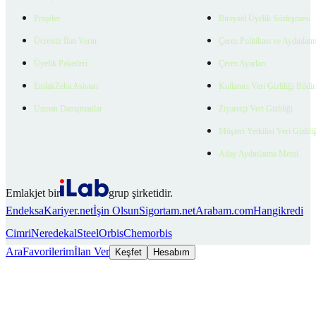
Projeler
Bireysel Üyelik Sözleşmesi
Ücretsiz İlan Verin
Çerez Politikası ve Aydınlat
Üyelik Paketleri
Çerez Ayarları
EmlakZeka Asistan
Kullanıcı Veri Gizliliği Bildi
Uzman Danışmanlar
Ziyaretçi Veri Gizliliği
Müşteri Yetkilisi Veri Gizlili
Aday Aydınlatma Metni
Emlakjet bir
grup şirketidir.
Endeksa
Kariyer.net
İşin Olsun
Sigortam.net
Arabam.com
Hangikredi
Cimri
Neredekal
SteelOrbis
Chemorbis
Ara
Favorilerim
İlan Ver
Keşfet
Hesabım