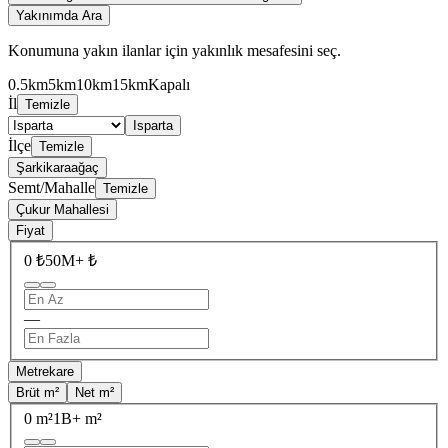
Yakınımda Ara
Konumuna yakın ilanlar için yakınlık mesafesini seç.
0.5km
5km
10km
15km
Kapalı
İl
Temizle
Isparta
İlçe
Temizle
Şarkikaraağaç
Semt/Mahalle
Temizle
Çukur Mahallesi
Fiyat
0 ₺
50M+ ₺
—
Metrekare
Brüt m²
Net m²
0 m²
1B+ m²