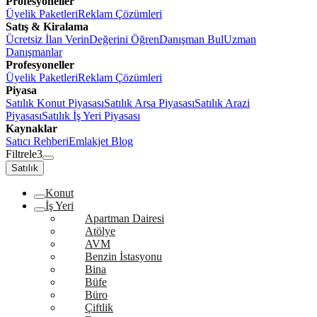
Profesyoneller
Üyelik Paketleri
Reklam Çözümleri
Satış & Kiralama
Ücretsiz İlan Verin
Değerini Öğren
Danışman Bul
Uzman
Danışmanlar
Profesyoneller
Üyelik Paketleri
Reklam Çözümleri
Piyasa
Satılık Konut Piyasası
Satılık Arsa Piyasası
Satılık Arazi
Piyasası
Satılık İş Yeri Piyasası
Kaynaklar
Satıcı Rehberi
Emlakjet Blog
Filtrele
3
Satılık
Konut
İş Yeri
Apartman Dairesi
Atölye
AVM
Benzin İstasyonu
Bina
Büfe
Büro
Çiftlik