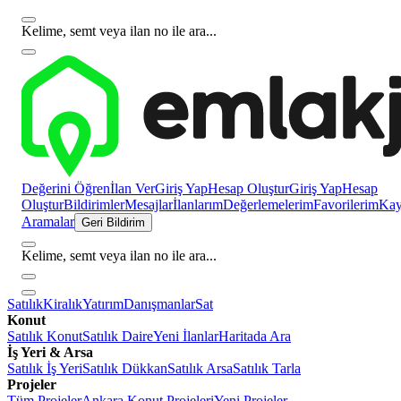
Kelime, semt veya ilan no ile ara...
Değerini Öğren
İlan Ver
Giriş Yap
Hesap Oluştur
Giriş Yap
Hesap
Oluştur
Bildirimler
Mesajlar
İlanlarım
Değerlemelerim
Favorilerim
Kayı
Aramalar
Geri Bildirim
Kelime, semt veya ilan no ile ara...
Satılık
Kiralık
Yatırım
Danışmanlar
Sat
Konut
Satılık Konut
Satılık Daire
Yeni İlanlar
Haritada Ara
İş Yeri & Arsa
Satılık İş Yeri
Satılık Dükkan
Satılık Arsa
Satılık Tarla
Projeler
Tüm Projeler
Ankara Konut Projeleri
Yeni Projeler