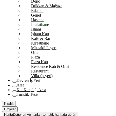
Depo
Dükkan & Mağaza
Fabrika
Genel
Hastane
İmalathane
İşhanı
İşhanı Katı
Kafe & Bar
Kıraathane
Müstakil İş yeri
Ofis
Plaza
Plaza Katı
Residence Katı & Ofisi
Restaurant
Villa (İş yeri)
Devren İş Yeri
Arsa
Kat Karşılığı Arsa
Turistik Tesis
Kiralık
Projeler
Harita
Değerleri ve ilanları tematik haritada görün