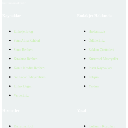
bulunmamaktadır.
Kaynaklar
Emlakjet Hakkında
Emlakjet Blog
Hakkımızda
Satın Alma Rehberi
Ödüllerimiz
Satıcı Rehberi
Reklam Çözümleri
Kiralama Rehberi
Kurumsal Materyaller
Konut Kredisi Rehberi
İnsan Kaynakları
Ne Kadar Ödeyebilirim
İletişim
Emlak Değeri
Yardım
Verilerimiz
Hizmetler
Yasal
Danışman Bul
Kullanım Koşulları