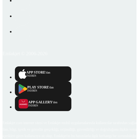
Emlakjet © 2006-2026
APP STORE
'dan
İNDİRİN
PLAY STORE
'dan
İNDİRİN
APP GALLERY
'den
İNDİRİN
Emlakjet.com internet sitesi ve Emlakjet mobil uygulamalarında kullanıcılar tarafından sağlana
ilan, bilgi, içerik ve görselin gerçekliği, orijinalliği, güvenilirliği ve doğruluğuna ilişkin soru
içerikleri giren kullanıcıya ait olup, Emlakjet'in bu hususlarla ilgili herhangi bir sorumluluğu