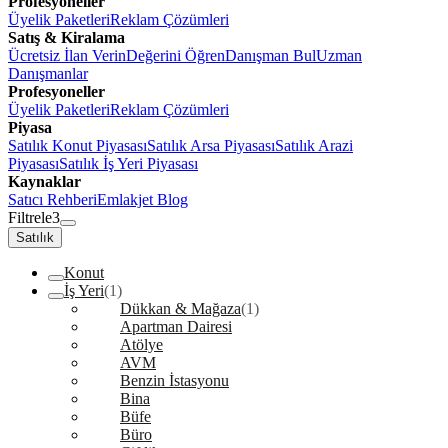
Profesyoneller
Üyelik Paketleri
Reklam Çözümleri
Satış & Kiralama
Ücretsiz İlan Verin
Değerini Öğren
Danışman Bul
Uzman
Danışmanlar
Profesyoneller
Üyelik Paketleri
Reklam Çözümleri
Piyasa
Satılık Konut Piyasası
Satılık Arsa Piyasası
Satılık Arazi
Piyasası
Satılık İş Yeri Piyasası
Kaynaklar
Satıcı Rehberi
Emlakjet Blog
Filtrele
3
Satılık
Konut
İş Yeri
(1)
Dükkan & Mağaza
(1)
Apartman Dairesi
Atölye
AVM
Benzin İstasyonu
Bina
Büfe
Büro