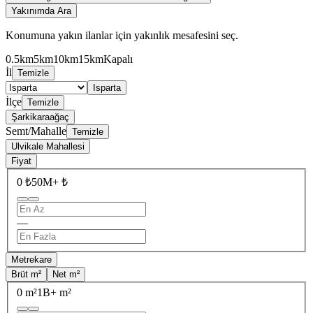
Yakınımda Ara
Konumuna yakın ilanlar için yakınlık mesafesini seç.
0.5km
5km
10km
15km
Kapalı
İl
Temizle
Isparta
İlçe
Temizle
Şarkikaraağaç
Semt/Mahalle
Temizle
Ulvikale Mahallesi
Fiyat
0 ₺
50M+ ₺
—
Metrekare
Brüt m²
Net m²
0 m²
1B+ m²