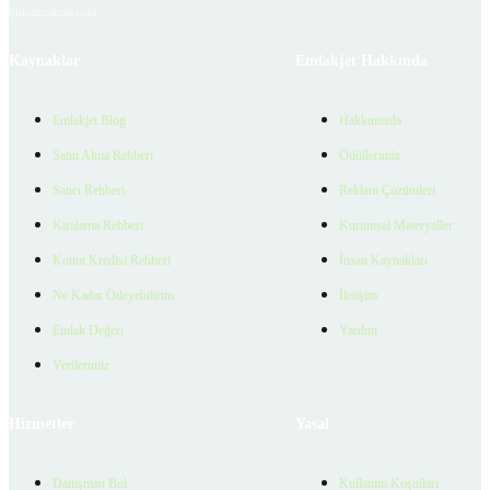
bulunmamaktadır.
Kaynaklar
Emlakjet Hakkında
Emlakjet Blog
Hakkımızda
Satın Alma Rehberi
Ödüllerimiz
Satıcı Rehberi
Reklam Çözümleri
Kiralama Rehberi
Kurumsal Materyaller
Konut Kredisi Rehberi
İnsan Kaynakları
Ne Kadar Ödeyebilirim
İletişim
Emlak Değeri
Yardım
Verilerimiz
Hizmetler
Yasal
Danışman Bul
Kullanım Koşulları