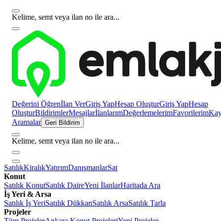
Kelime, semt veya ilan no ile ara...
Değerini Öğren
İlan Ver
Giriş Yap
Hesap Oluştur
Giriş Yap
Hesap
Oluştur
Bildirimler
Mesajlar
İlanlarım
Değerlemelerim
Favorilerim
Kayı
Aramalar
Geri Bildirim
Kelime, semt veya ilan no ile ara...
Satılık
Kiralık
Yatırım
Danışmanlar
Sat
Konut
Satılık Konut
Satılık Daire
Yeni İlanlar
Haritada Ara
İş Yeri & Arsa
Satılık İş Yeri
Satılık Dükkan
Satılık Arsa
Satılık Tarla
Projeler
Tüm Projeler
Ankara Konut Projeleri
Yeni Projeler