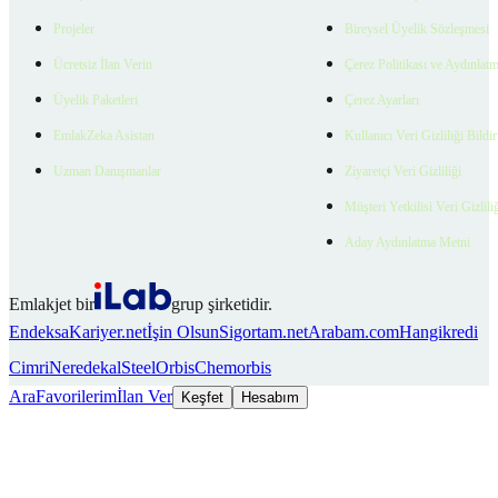
Projeler
Bireysel Üyelik Sözleşmesi
Ücretsiz İlan Verin
Çerez Politikası ve Aydınlat
Üyelik Paketleri
Çerez Ayarları
EmlakZeka Asistan
Kullanıcı Veri Gizliliği Bildi
Uzman Danışmanlar
Ziyaretçi Veri Gizliliği
Müşteri Yetkilisi Veri Gizlili
Aday Aydınlatma Metni
Emlakjet bir
grup şirketidir.
Endeksa
Kariyer.net
İşin Olsun
Sigortam.net
Arabam.com
Hangikredi
Cimri
Neredekal
SteelOrbis
Chemorbis
Ara
Favorilerim
İlan Ver
Keşfet
Hesabım