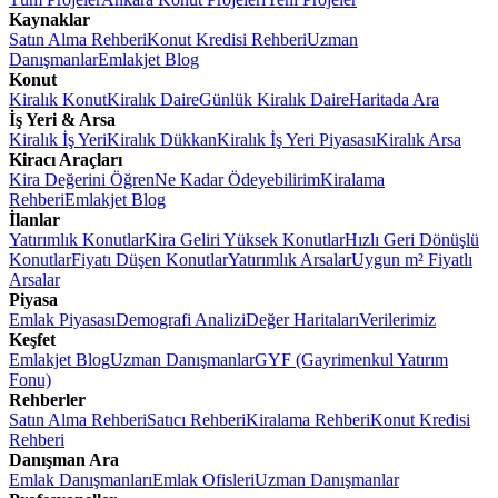
Kaynaklar
Satın Alma Rehberi
Konut Kredisi Rehberi
Uzman
Danışmanlar
Emlakjet Blog
Konut
Kiralık Konut
Kiralık Daire
Günlük Kiralık Daire
Haritada Ara
İş Yeri & Arsa
Kiralık İş Yeri
Kiralık Dükkan
Kiralık İş Yeri Piyasası
Kiralık Arsa
Kiracı Araçları
Kira Değerini Öğren
Ne Kadar Ödeyebilirim
Kiralama
Rehberi
Emlakjet Blog
İlanlar
Yatırımlık Konutlar
Kira Geliri Yüksek Konutlar
Hızlı Geri Dönüşlü
Konutlar
Fiyatı Düşen Konutlar
Yatırımlık Arsalar
Uygun m² Fiyatlı
Arsalar
Piyasa
Emlak Piyasası
Demografi Analizi
Değer Haritaları
Verilerimiz
Keşfet
Emlakjet Blog
Uzman Danışmanlar
GYF (Gayrimenkul Yatırım
Fonu)
Rehberler
Satın Alma Rehberi
Satıcı Rehberi
Kiralama Rehberi
Konut Kredisi
Rehberi
Danışman Ara
Emlak Danışmanları
Emlak Ofisleri
Uzman Danışmanlar