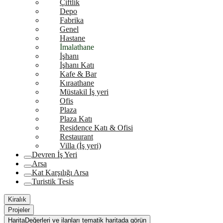
Çiftlik
Depo
Fabrika
Genel
Hastane
İmalathane
İşhanı
İşhanı Katı
Kafe & Bar
Kıraathane
Müstakil İş yeri
Ofis
Plaza
Plaza Katı
Residence Katı & Ofisi
Restaurant
Villa (İş yeri)
Devren İş Yeri
Arsa
Kat Karşılığı Arsa
Turistik Tesis
Kiralık
Projeler
Harita
Değerleri ve ilanları tematik haritada görün