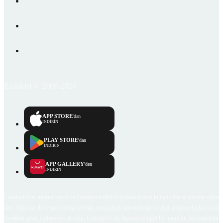
Emlakjet © 2006-2026
APP STORE
'dan
İNDİRİN
PLAY STORE
'dan
İNDİRİN
APP GALLERY
'den
İNDİRİN
Emlakjet.com internet sitesi ve Emlakjet mobil uygulamalarında kullanıcılar tarafından sağlana
ilan, bilgi, içerik ve görselin gerçekliği, orijinalliği, güvenilirliği ve doğruluğuna ilişkin soru
içerikleri giren kullanıcıya ait olup, Emlakjet'in bu hususlarla ilgili herhangi bir sorumluluğu