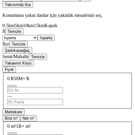
Yakınımda Ara
Konumuna yakın ilanlar için yakınlık mesafesini seç.
0.5km
5km
10km
15km
Kapalı
İl
Temizle
Isparta
İlçe
Temizle
Şarkikaraağaç
Semt/Mahalle
Temizle
Yakaemir Köyü
Fiyat
0 ₺
50M+ ₺
—
Metrekare
Brüt m²
Net m²
0 m²
1B+ m²