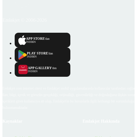
Emlakjet © 2006-2026
APP STORE
'dan
İNDİRİN
PLAY STORE
'dan
İNDİRİN
APP GALLERY
'den
İNDİRİN
Emlakjet.com internet sitesi ve Emlakjet mobil uygulamalarında kullanıcılar tarafından sağlana
ilan, bilgi, içerik ve görselin gerçekliği, orijinalliği, güvenilirliği ve doğruluğuna ilişkin soru
içerikleri giren kullanıcıya ait olup, Emlakjet'in bu hususlarla ilgili herhangi bir sorumluluğu
bulunmamaktadır.
Kaynaklar
Emlakjet Hakkında