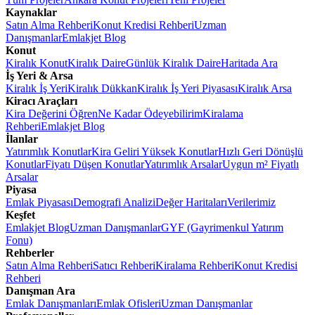
Kaynaklar
Satın Alma Rehberi
Konut Kredisi Rehberi
Uzman
Danışmanlar
Emlakjet Blog
Konut
Kiralık Konut
Kiralık Daire
Günlük Kiralık Daire
Haritada Ara
İş Yeri & Arsa
Kiralık İş Yeri
Kiralık Dükkan
Kiralık İş Yeri Piyasası
Kiralık Arsa
Kiracı Araçları
Kira Değerini Öğren
Ne Kadar Ödeyebilirim
Kiralama
Rehberi
Emlakjet Blog
İlanlar
Yatırımlık Konutlar
Kira Geliri Yüksek Konutlar
Hızlı Geri Dönüşlü
Konutlar
Fiyatı Düşen Konutlar
Yatırımlık Arsalar
Uygun m² Fiyatlı
Arsalar
Piyasa
Emlak Piyasası
Demografi Analizi
Değer Haritaları
Verilerimiz
Keşfet
Emlakjet Blog
Uzman Danışmanlar
GYF (Gayrimenkul Yatırım
Fonu)
Rehberler
Satın Alma Rehberi
Satıcı Rehberi
Kiralama Rehberi
Konut Kredisi
Rehberi
Danışman Ara
Emlak Danışmanları
Emlak Ofisleri
Uzman Danışmanlar