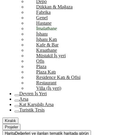
Depo
Dükkan & Mağaza
Fabrika
Genel
Hastane
İmalathane
İşhanı
İşhanı Katı
Kafe & Bar
Kıraathane
Müstakil İş yeri
Ofis
Plaza
Plaza Katı
Residence Katı & Ofisi
Restaurant
Villa (İş yeri)
Devren İş Yeri
Arsa
Kat Karşılığı Arsa
Turistik Tesis
Kiralık
Projeler
Harita
Değerleri ve ilanları tematik haritada görün