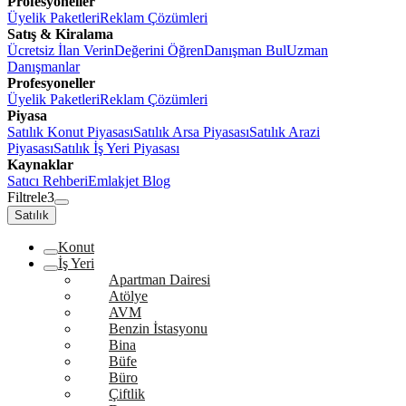
Profesyoneller
Üyelik Paketleri
Reklam Çözümleri
Satış & Kiralama
Ücretsiz İlan Verin
Değerini Öğren
Danışman Bul
Uzman
Danışmanlar
Profesyoneller
Üyelik Paketleri
Reklam Çözümleri
Piyasa
Satılık Konut Piyasası
Satılık Arsa Piyasası
Satılık Arazi
Piyasası
Satılık İş Yeri Piyasası
Kaynaklar
Satıcı Rehberi
Emlakjet Blog
Filtrele
3
Satılık
Konut
İş Yeri
Apartman Dairesi
Atölye
AVM
Benzin İstasyonu
Bina
Büfe
Büro
Çiftlik