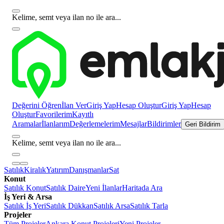
Kelime, semt veya ilan no ile ara...
Değerini Öğren
İlan Ver
Giriş Yap
Hesap Oluştur
Giriş Yap
Hesap
Oluştur
Favorilerim
Kayıtlı
Aramalar
İlanlarım
Değerlemelerim
Mesajlar
Bildirimler
Geri Bildirim
Kelime, semt veya ilan no ile ara...
Satılık
Kiralık
Yatırım
Danışmanlar
Sat
Konut
Satılık Konut
Satılık Daire
Yeni İlanlar
Haritada Ara
İş Yeri & Arsa
Satılık İş Yeri
Satılık Dükkan
Satılık Arsa
Satılık Tarla
Projeler
Tüm Projeler
Ankara Konut Projeleri
Yeni Projeler