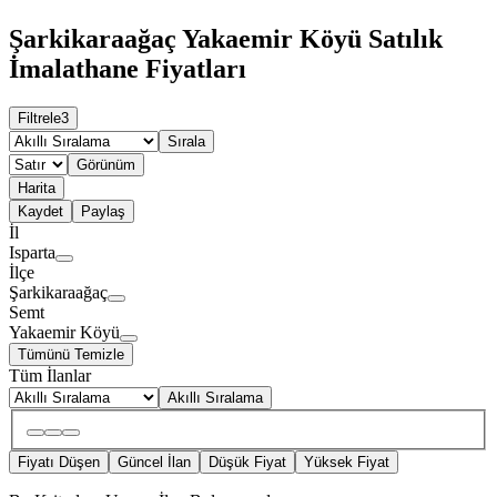
Şarkikaraağaç Yakaemir Köyü Satılık
İmalathane Fiyatları
Filtrele
3
Sırala
Görünüm
Harita
Kaydet
Paylaş
İl
Isparta
İlçe
Şarkikaraağaç
Semt
Yakaemir Köyü
Tümünü Temizle
Tüm İlanlar
Akıllı Sıralama
Fiyatı Düşen
Güncel İlan
Düşük Fiyat
Yüksek Fiyat