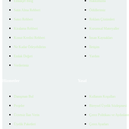
Emlakjet Blog
Hakkımızda
Satın Alma Rehberi
Ödüllerimiz
Satıcı Rehberi
Reklam Çözümleri
Kiralama Rehberi
Kurumsal Materyaller
Konut Kredisi Rehberi
İnsan Kaynakları
Ne Kadar Ödeyebilirim
İletişim
Emlak Değeri
Yardım
Verilerimiz
Hizmetler
Yasal
Danışman Bul
Kullanım Koşulları
Projeler
Bireysel Üyelik Sözleşmesi
Ücretsiz İlan Verin
Çerez Politikası ve Aydınlat
Üyelik Paketleri
Çerez Ayarları