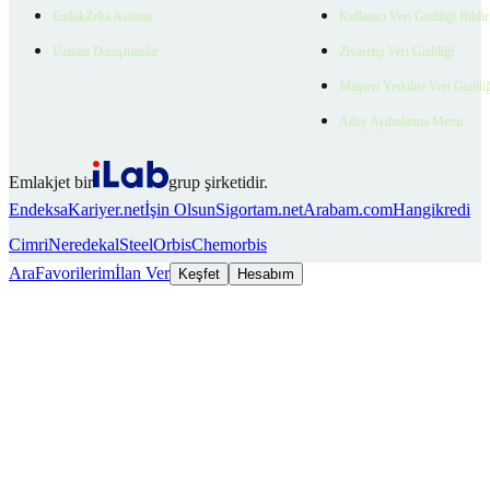
EmlakZeka Asistan
Kullanıcı Veri Gizliliği Bildi
Uzman Danışmanlar
Ziyaretçi Veri Gizliliği
Müşteri Yetkilisi Veri Gizlili
Aday Aydınlatma Metni
Emlakjet bir
grup şirketidir.
Endeksa
Kariyer.net
İşin Olsun
Sigortam.net
Arabam.com
Hangikredi
Cimri
Neredekal
SteelOrbis
Chemorbis
Ara
Favorilerim
İlan Ver
Keşfet
Hesabım